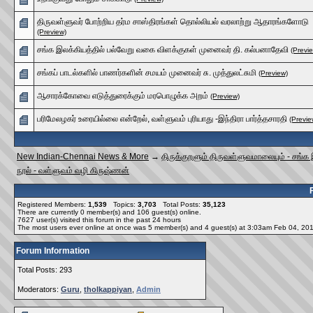
திருவள்ளுவர் போற்றிய தர்ம சாஸ்திரங்கள் தொல்லியல் வரலாற்று ஆதாரங்களோடு
(Preview)
சங்க இலக்கியத்தில் பல்வேறு வகை விளக்குகள் முனைவர் தி. கல்பனாதேவி
(Previ
சங்கப் பாடல்களில் பாணர்களின் சமயம் முனைவர் சு. முத்துலட்சுமி
(Preview)
ஆசாரக்கோவை எடுத்துரைக்கும் மரபொழுக்க அறம்
(Preview)
பரிமேலழகர் உரையில்லை என்றேல், வள்ளுவம் புரியாது -இந்திரா பார்த்தசாரதி
(Previe
New Indian-Chennai News & More
→
திருக்குறளும் திருவள்ளுவமாலையும் - சங்க
நூல் - வள்ளுவம் வழி கிருஷ்ணன்
Registered Members:
1,539
Topics:
3,703
Total Posts:
35,123
There are currently
0
member(s) and
106
guest(s) online
.
7627
user(s) visited this forum in the past 24 hours
The most users ever online at once was 5 member(s) and 4 guest(s) at 3:03am Feb 04, 20
Forum Information
Total Posts: 293
Moderators:
Guru
,
tholkappiyan
,
Admin