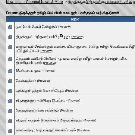
New Indian-Chennai News & More
->
திருக்குறளும் திருவள்ளுவமாலையும் - சங்க 
Forum: திருக்குறள் தமிழர் மெய்யியல் சமய நூல் - வள்ளுவம் வழி கிருஷ்ணன்
Topic
முன்னோர் மொழி போற்றுதல்
(Preview)
திருக்குறள் -அந்தணர் யார்?
(
1
2
)
(Preview)
வானுறையும் தெய்வத்துள் வைக்கப் படும்- குறளை திரித்து தமிழர் மெய்யியலை இழி
படுத்தும் திராவி
(Preview)
அந்தணர் என்போர் அறவோர் -குறளை வைத்து தமிழர் மரபைச் சிதக்கும் நவீன
திராவிடியார் புலவர்
(Preview)
இயல்புடைய மூவர்
(Preview)
தென்புலத்தார்
(Preview)
மறப்பினும் ஒத்துக் கொளல்ஆகும்
(Preview)
திருக்குறளுள் -வீடுபேறு (மோட்சம்)
(Preview)
பிறப்புஒக்கும் எல்லா உயிர்க்கும்
(Preview)
திருவள்ளுவரும் வேதங்களும் அந்தணர்களும்
(Preview)
வான்உறையும் தெய்வத்துள் வைக்கப் படும்
(Preview)