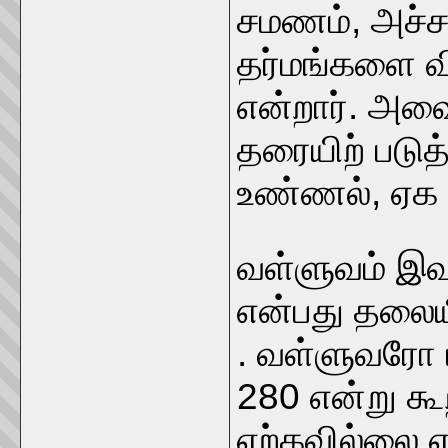
சமணம், அச்ச
தர்மங்களை வி
என்றார். அவை
தரையிற் படுத்
உண்ணல், ஏக பு
வள்ளுவம் இவ
என்பது தலைய
. வள்ளுவரோ ம
280 என்று கூ
ஏற்கவில்லை 