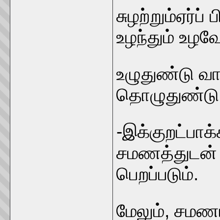
சுழற்றும்ஏர்ப
உழந்தும் உழவ
உழுதுண்டு வா
தொழுதுண்டு ப
-இக்குறட்பாக
சமணத்துடன்
பெறப்படும்.
மேலும், சமண