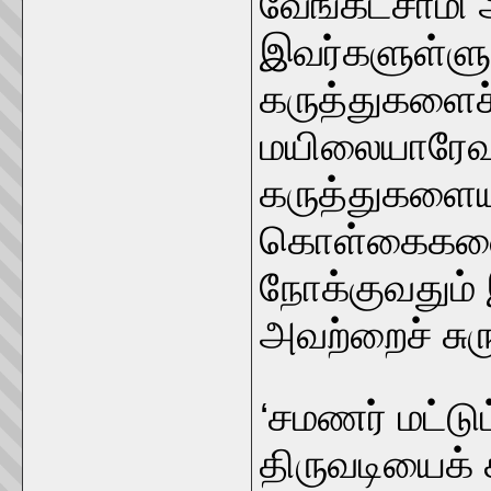
வேங்கடசாமி ஆ
இவர்களுள்ளும
கருத்துகளைச்
மயிலையாரேவர
கருத்துகளையு
கொள்கைகளையும
நோக்குவதும் 
அவற்றைச் சுர
‘சமணர் மட்டு
திருவடியைக்