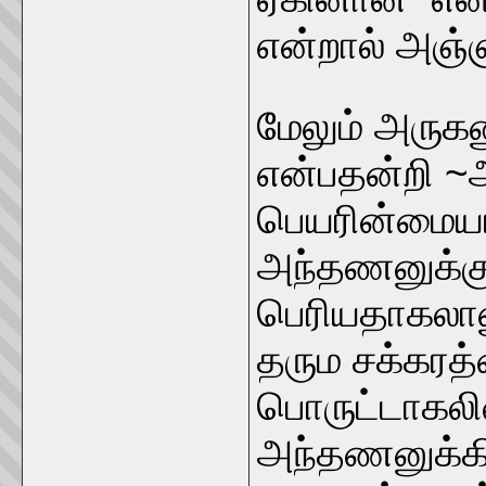
என்றால் அஞ்
மேலும் அருக
என்பதன்றி ~
பெயரின்மையான
அந்தணனுக்கு
பெரியதாகலான
தரும சக்கரத
பொருட்டாகலின
அந்தணனுக்கி