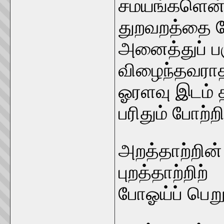
சமயங்களென்ற
துறவறத்தை ம
அனைத்துப் பக
விழைந்தவராதல
ஓரளவு இடம் 
பரிதும் போற்ற
அறத்தாற்றின்
புறத்தாற்றிற்
போஓய்ப் பெறு