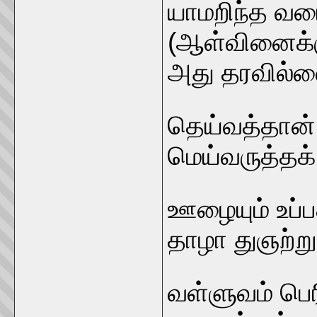
யாமறிந்த வரை
(ஆள்வினைக்க
அது தரவில்ல
தெய்வத்தான்
மெய்வருத்தக் 
ஊழையும் உப்ப
தாழா துஞற்று 
வள்ளுவம் பெரி