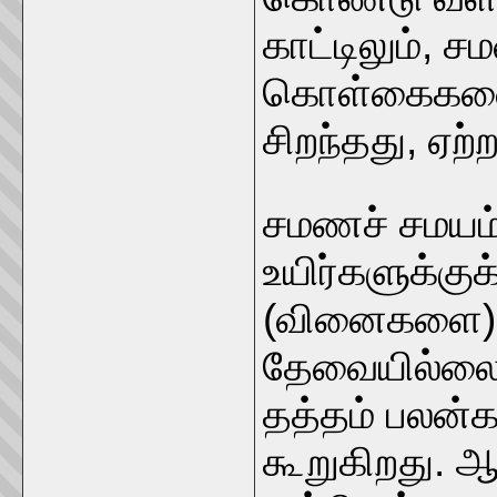
காட்டிலும், 
கொள்கைகளை
சிறந்தது, ஏற்ற
சமணச் சமயம்
உயிர்களுக்கு
(வினைகளை) ப
தேவையில்லை 
தத்தம் பலன்க
கூறுகிறது. 