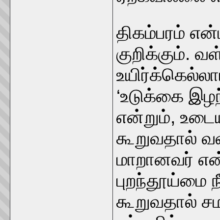
திகம்பரம் எ
குறிக்கும்.
உயிர்க்கெல்ல
‘உடுக்கை இழ
என்றும், உட
கூறுவதால் வள
மாறானவர் என்
புறந்தூய்மை 
கூறுவதால் ச