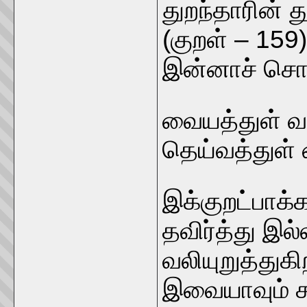
துறந்தாரின் 
(குறள் – 159)
இன்னாச் சொல
வையத்துள் வ
தெய்வத்துள் 
இக்குறட்பாக்
தவிர்த்து இல்
வலியுறுத்துக
இவையாவும் ச