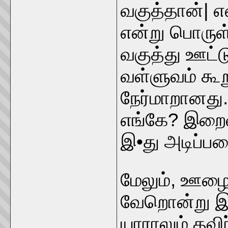
வகுத்தான்| 
என்று பொரு
வகுத்து ஊட்
வள்ளுவம் கூ
நேர்மாறானது
எங்கே? இறைவ
இ•து அடிப்ப
மேலும், ஊழை
வேறொன்று இ
யாராலும் தவிர