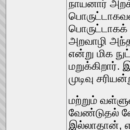
நாயனார் அறக
பொருட்டாகவன
பொருட்டாகக்
அறவாழி அந்த
என்று மிக நு
மறுக்கிறார். 
முடிவு சரியன
மற்றும் வள்ளு
வேண்டுதல் 
இல்லாதான், 