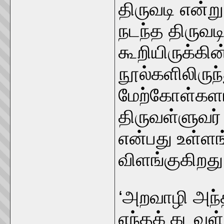
திருவடி என்று
நடந்த திருவடி
கூறியிருக்க
நூல்களிலிருந்
மேற்கோள்களா
திருவள்ளுவர
என்பது உள்ள
விளங்குகிறது
‘அறவாழி அந்
எந்தக் கடவு