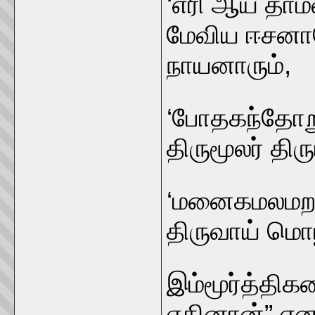
‘எரி ஆய தாம
மேவிய ஈசனாரே
நாயனாரும்,
‘போதகந்தோறு
திருமூலர் திர
‘மனைகமலமற ம
திருவாய் மொழ
இம்மூர்த்திக
ஏகினான்” என