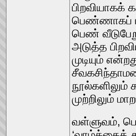
பிறவியாகக் க
பெண்ணாகப் பி
பெண் வீடுபே
அடுத்த பிறவி
முடியும் என்
சீவகசிந்தா
நூல்களிலும் 
முற்றிலும் மா
வள்ளுவம், 
‘வாழ்க்கைத்