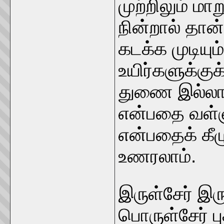
முற்றிலும் மா
நின்றால் தான
கடக்க முடியும
உயிர்களுக்கு
துணை இல்லாம
என்பதை வள்ளு
என்பதைக் கீழ
உணரலாம்.
இருள்சேர் இ
பொருள்சேர் புக