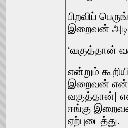
பிறவிப் பெருங்
இறைவன் அடிச
‘வகுத்தான் வ
என்றும் கூறி
இறைவன் என்ப
வகுத்தான்| எ
ஈங்கு இறைவ
ஏற்புடைத்து.