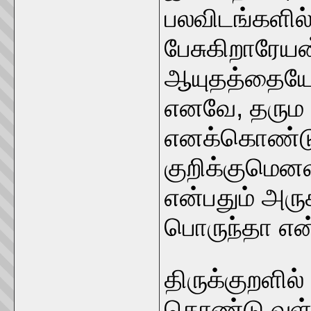
பலவிடங்களி
பேசுகிறாரேய
ஆயுதத்தையோ எங
எனவே, தரும
எனக்கொண்டு
குறிக்குமெனவ
என்பதும் அரு
பொருந்தா எ
திருக்குறளி
கொண்டு வள்