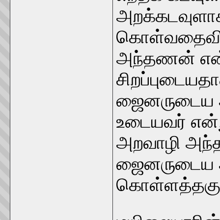
அறக்கடவுளா
கொள்வதைவிட
அந்தணன் என
சிறப்புடையத
ஜைனருடைய அ
உடையவர் என்ற
அறவாழி அந்தண
ஜைனருடைய அ
கொள்ளத்தகும