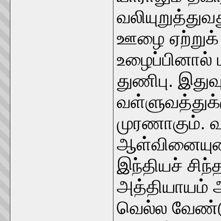
வலியுறுத்து
ஊழை ஏற்றுக
உழைப்பினால் 
துணிபு. இதுவ
வள்ளுவத்துக்
முரணாகும். 
ஆள்வினையுட
இந்தியச் சிந
அத்தியாயம் 
வெல்ல வேண்டு