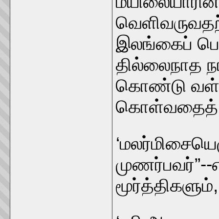
மயிலையாரின்
வெளிவருவதற்
இலங்கைப் பெ
தில்லைநாத ந
கொண்டு வள
கொள்வதைத் த
‘மலர்மிசையெ
முணர்பவர்”--
மூர்த்திகளும்,