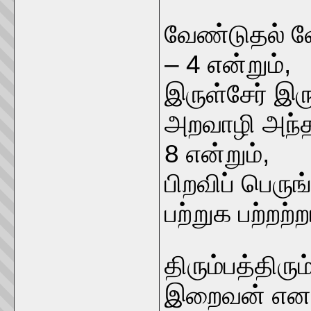
வேண்டுதல் வ
– 4 என்றும்,
இருள்சேர் இர
அறவாழி அந்த
8 என்றும்,
பிறவிப் பெருங்
பற்றுக பற்றற்
திரும்பத்திரு
இறைவன் எனறே