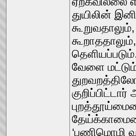
ஏற்கவில்லை
துயிலின் இன
கூறுவதாலும்,
கூறாததாலும்,
தெளியப்படும்.
வேளை மட்டும
துறவறத்திலோ
குறிப்பிட்டார்
புறத்தூய்மையை
தேய்க்காமையை
‘பணிமொழி வா