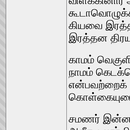
விளக்கினார் 
கூடாவொழுக்க
கியவை இரத்
இரத்தன திரயத
காமம் வெகுள
நாமம் கெடக்க
என்பவற்றைக் க
கொள்கையுடைய
சமணர் இன்ன