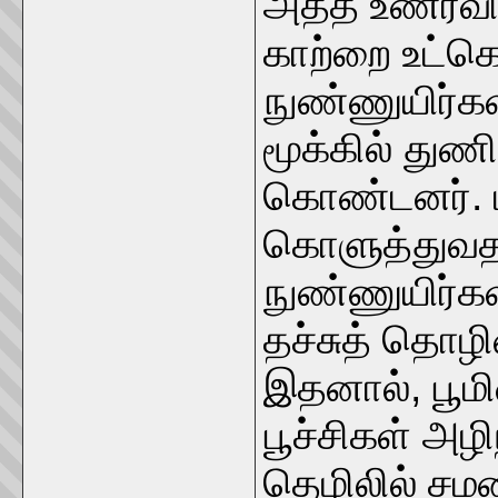
அதீத உணர்வில
காற்றை உட்க
நுண்ணுயிர்கள
மூக்கில் துண
கொண்டனர். ம
கொளுத்துவதா
நுண்ணுயிர்கள
தச்சுத் தொழ
இதனால், பூம
பூச்சிகள் அழி
தெழிலில் சம