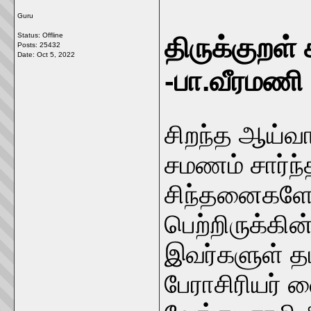
Guru
Status: Offline
திருக்குறள
Posts: 25432
Date:
Oct 5, 2022
-பா.வீரமணி
சிறந்த ஆய்வா
சமணம் சார்ந
சிந்தனைகளே 
பெற்றிருக்கி
இவர்களுள் தம
பேராசிரியர் 