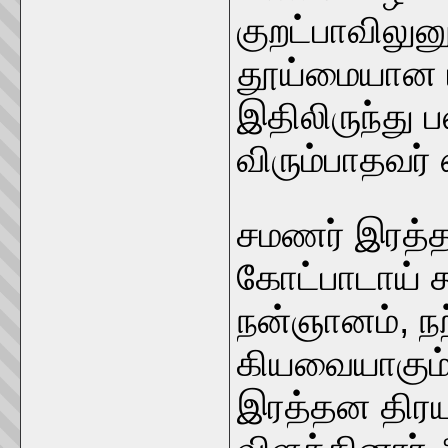
குறட்பாவிலுன
தூய்மையான ப
இதிலிருந்து 
விரும்பாதவர
சமணர் இரத்த
கோட்பாடாய் க
நன்ஞானம், நற
கியவையாகும்
இரத்தன திரய