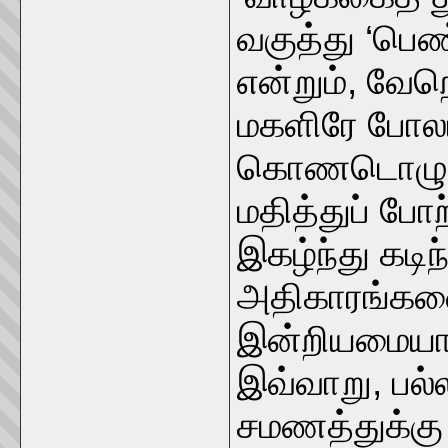
வகுத்து ‘பெ
என்றும், வே
மகளிரே போலப
கொணடொழுகின
மதித்துப் போ
இகழ்ந்து கடி
அதிகாரங்களை
இன்றியமையாம
இவ்வாறு, பல்
சமணத்துக்கு