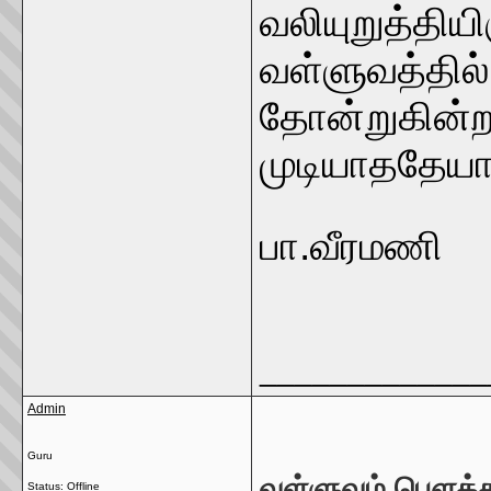
வலியுறுத்திய
வள்ளுவத்தில்
தோன்றுகின்றன
முடியாததேயாக
பா.வீரமணி
_____________
Admin
Guru
வள்ளுவம் பௌத்த
Status: Offline