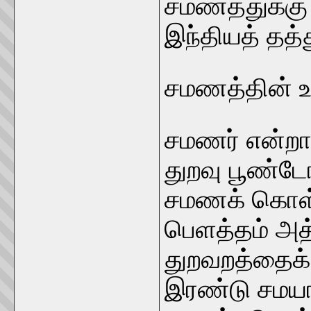
சமணத்துக்கு 
இந்தியத் தத்த
சமணத்தின் உ
சமணர் என்றா
துறவு பூண்ட
சமணக் கொள்
பெளத்தம் அ
துறவறத்தைக் 
இரண்டு சமயங