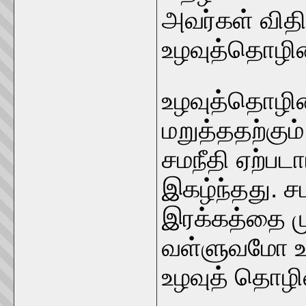
அவர்கள் வித
உழவுத்தொழில
உழவுத்தொழிலை
மறுத்ததற்கும
சமநீதி ஏற்ப
இகழ்ந்தது. 
இரக்கத்தை மு
வள்ளுவமோ உ
உழவுத் தொழி