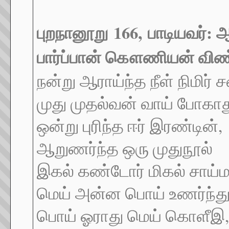
புறநானூறு
166,
பாடியவர்: ஆ
பார்ப்பான் கௌணியன் வி
நன்று ஆராய்ந்த நீள் நிமிர்
முது முதல்வன் வாய் போகாத
ஒன்று புரிந்த ஈர் இரண்டின்,
ஆறுணர்ந்த ஒரு முதுநூல்
இகல் கண்டோர் மிகல் சாய்மா
மெய் அன்ன பொய் உணர்ந்து
பொய் ஓராது மெய் கொளீஇ,