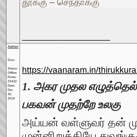
தூக்கு – செந்தாக்கு
__________________
Admin
Guru
https://vaanaram.in/thirukkura
Status:
Offline
Posts:
25432
1. அகர முதல எழுத்தெல
Date:
Dec
30,
2019
பகவன் முதற்றே உலகு
அய்யன் வள்ளுவர் தன் 
முன்னிறுத்தியே துவங்குக