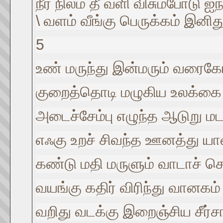
நீர் நிலம் தீ வளி விசும்போடு 
\ வளம் வீங்கு பெருக்கம் இனி
5
உண் மருந்து இன்மரும் வரைக
குறைத்தொடி மழுகிய உலக்கை
அடைச்சேம்பு எழுந்த ஆடுறு மட
எஃகு உறச் சிவந்த ஊனத்து யா
கண்டு மதி மருளும் வாடாச் ச
வயங்கு கதிர் விரிந்து வானகம்
வறிது வடக்கு இறைஞ்சிய சீர்ச