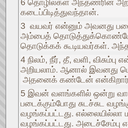
6 தொழில்கள் அந்தணரின் அற
கடைப்பிடித்துவந்தான்.
3 வயவர் என்னும் அவனது படை
அம்பைத் தொடுத்துக்கொண்டே யி
தொடுக்கக் கூடியவர்கள். அந
4 நிலம், நீர், தீ, வளி, விசும
அறியலாம். ஆனால் இவனது பெற்
அதனைக் கண்டேன் என்கிறார் 
5 இவன் வளங்களில் ஒன்று வாட
படைக்கும்போது சுடச்சுட வழங
வழங்கப்பட்டது. எல்லையில்லா ம
வழங்கப்பட்டது. அடைச்சேம்பு எ