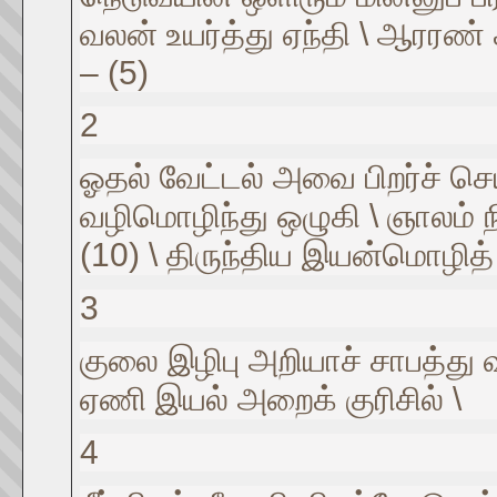
வலன் உயர்த்து ஏந்தி \ ஆரரண்
– (5)
2
ஓதல் வேட்டல் அவை பிறர்ச் செய்
வழிமொழிந்து ஒழுகி \ ஞாலம் நி
(10) \ திருந்திய இயன்மொழி
3
குலை இழிபு அறியாச் சாபத்து
ஏணி இயல் அறைக் குரிசில் \
4