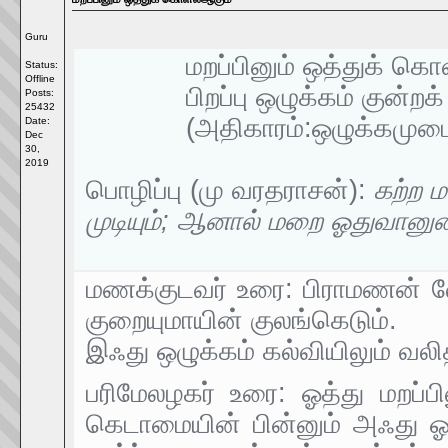
Guru
மறப்பினும் ஒத்துக் கொள
Status:
Offline
பிறப்பு ஒழுக்கம் குன்றக
Posts:
25432
(அதிகாரம்:ஒழுக்கமுட
Date:
Dec
30,
2019
பொழிப்பு (மு வரதராசன்):
கற்ற 
முடியும்; ஆனால் மறை ஓதுவானுடைய
மணக்குடவர் உரை: பிராமணன் வ
குறையுமாயின் குலங்கெடும்.
இஃது ஒழுக்கம் கல்வியிலும் வலி
பரிமேலழகர் உரை: ஓத்து மறப்
கெடாமையின் பின்னும் அஃது ஓதி