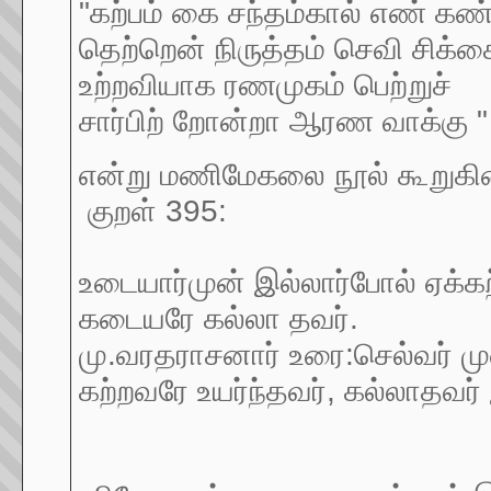
"கற்பம் கை சந்தம்கால் எண் கண
தெற்றென் நிருத்தம் செவி சிக்க
உற்றவியாக ரணமுகம் பெற்றுச்
சார்பிற் றோன்றா ஆரண வாக்கு "
என்று மணிமேகலை நூல் கூறுகின
குறள் 395:
உடையார்முன் இல்லார்போல் ஏக்கற்
கடையரே கல்லா தவர்.
மு.வரதராசனார் உரை:செல்வர் முன் 
கற்றவரே உயர்ந்தவர், கல்லாதவர் 