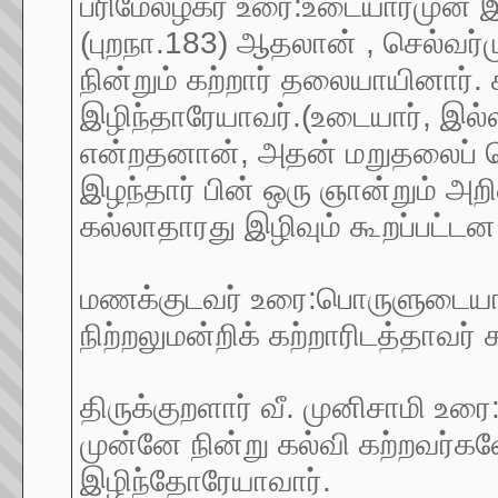
பரிமேலழகர் உரை:உடையார்முன் இல்
(புறநா.183) ஆதலான் , செல்வர்மு
நின்றும் கற்றார் தலையாயினார்
இழிந்தாரேயாவர்.(உடையார், இல
என்றதனான், அதன் மறுதலைப் பெ
இழந்தார் பின் ஒரு ஞான்றும் அற
கல்லாதாரது இழிவும் கூறப்பட்டன.
மணக்குடவர் உரை:பொருளுடையார்
நிற்றலுமன்றிக் கற்றாரிடத்தாவர
திருக்குறளார் வீ. முனிசாமி உர
முன்னே நின்று கல்வி கற்றவர்கள
இழிந்தோரேயாவார்.