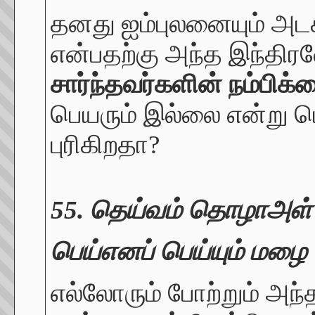
தனது ஐம்புலனையும் அடக
என்பதற்கு அந்த இந்திரன
சார்ந்தவர்களின் நம்பிக்
பெயரும் இல்லை என்று 
புரிகிறதா?
55. தெய்வம் தொழாஅள
பெய்எனப் பெய்யும் மழை
எல்லோரும் போற்றும் 