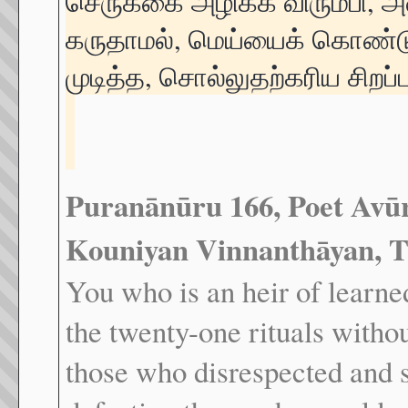
செருக்கை அழிக்க விரும்பி,
கருதாமல், மெய்யைக் கொண்டு
முடித்த, சொல்லுதற்கரிய சிற
Puran
ā
n
ū
ru 166, Poet Av
ū
Kouniyan Vinnanth
ā
yan, T
You who is an heir of lear
the twenty-one rituals witho
those who disrespected and sp