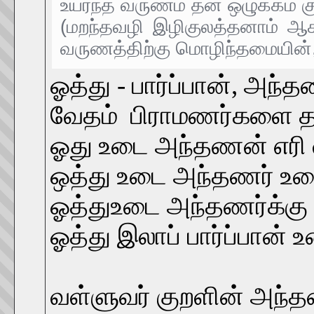
உயர்ந்த வருணம் தன் ஒழுக்கம் க
(மறந்தவழி இழிகுலத்தனாம் ஆகலி
வருணத்திற்கு மொழிந்தமையின்
ஓத்து - பார்ப்பான், அந
வேதம் பிராமணர்களை தான
ஓது உடை அந்தணன் எரி வ
ஒத்து உடை அந்தணர் உரை
ஓத்துஉடை அந்தணர்க்க
ஓத்து இலாப் பார்ப்பான
வள்ளுவர் குறளின் அந்த