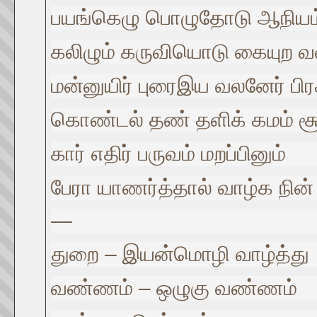
பயங்கெழு பொழுதோடு ஆநியம் ந
கலிழும் கருவியொடு கையுற 
மன்னுயிர் புரைஇய வலனேர் பிர
கொண்டல் தண் தளிக் கமம் ச
கார் எதிர் பருவம் மறப்பினும்
பேரா யாணர்த்தால் வாழ்க நின
—
துறை – இயன்மொழி வாழ்த்து
வண்ணம் – ஒழுகு வண்ணம்