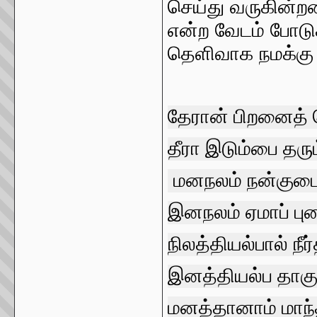
செய்து வருகின்றன
என்ற வேடம் போடு
தெளிவாக நமக்கு க
தேரான்
பிறனைத்
தீரா
இடும்பை
தரும
மனநலம்
நன்குட
இனநலம்
ஏமாப்
பு
நிலத்தியல்பால்
நீர
இனத்தியல்ப
தாகு
மனத்தானாம்
மாந்