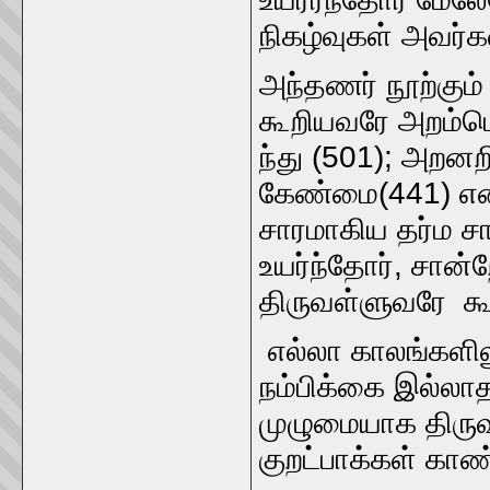
நிகழ்வுகள் அவர்
அந்தணர் நூற்கும்
கூறியவரே அறம்பொர
ந்து (501); அறனற
கேண்மை(441) என
சாரமாகிய தர்ம ச
உயர்ந்தோர், சான்
திருவள்ளுவரே கூற
எல்லா காலங்களி
நம்பிக்கை இல்ல
முழுமையாக திருவள
குறட்பாக்கள் காண