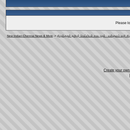
Please lo
New Indian-Chennai News & More
->
திருக்குறள் தமிழர் மெய்யியல் சமய நூல் - வள்ளுவம் வழி க
Create your ow