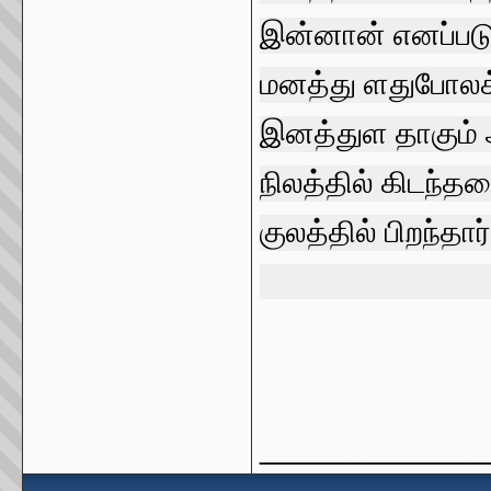
இன்னான்
எனப்பட
மனத்து
ளதுபோலக
இனத்துள
தாகும்
நிலத்தில்
கிடந்த
குலத்தில்
பிறந்தார
_____________