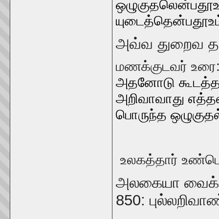
ஒழுகுதலென்பதூஉம
யுடைத்தென்பதூஉம்
அவ்வ துறைவ த
மணக்குடவர் உரை
அதனோடு கூடத்தா
அறிவாவாது எத்தன்
பொருந்த ஒழுகுதல்
உலகத்தார் உண்ட
அலகையா வை
850:
புல்லறிவா