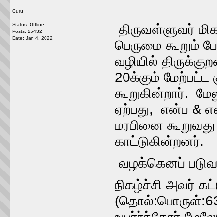
Guru
Status: Offline
திருவள்ளுவர் மி
Posts: 25432
Date:
Jan 4, 2022
பெருமை கூறும் ப
வழியில் திருக்கு
20க்கும் மேற்பட்
கூறுகின்றார். மேல
ஏற்பது, என்ப & 
மரபினை கூறுவது 
காட்டுகின்றனர்.
வழக்கெனப் படுவத
நிகழ்ச்சி அவ
(தொல்:பொருள்:63
உயர்ர்ந்தோர் மேல