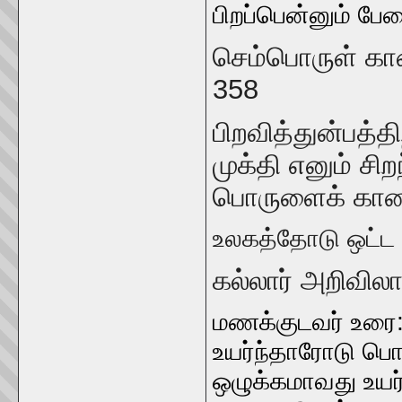
பிறப்பென்னும் பேத
செம்பொருள் க
358
பிறவித்துன்பத்
முக்தி எனும் ச
பொருளைக் காண்
உலகத்தோடு ஒட்ட 
கல்லார் அறிவிலா
மணக்குடவர் உரை:
உயர்ந்தாரோடு பொ
ஒழுக்கமாவது உயர