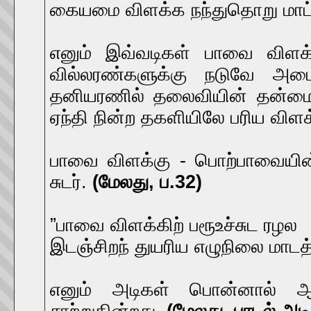
கையமை விளக்க நந்துதொறு மாட
எனும் இவ்வடிகள் பாவை விளக்க
வில்லரண்களுக்கு நடுவே அமை
தனியரணில் தலைவியின் தன்மை கு
ஏந்தி நின்ற தகளியிலே பரிய விளக
பாவை விளக்கு - பொற்பாவையின் 
சுடர்.
(மேலது, ப.32)
”பாவை விளக்கிற் பரூஉச்சுட ரழல
இடஞ்சிறந் துயரிய எழுநிலை மாடத
எனும் அடிகள் பொன்னால் ஆ