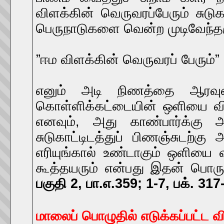
விளக்கின் வெருவரப்பேரும் சுடுக
பெருநாடுகளை வென்ற முடிவேந்த
”ஈம விளக்கின் வெருவரப் பேரும்”
எனும் அடி நிணத்தை ஆரவுண்ட 
கொள்ளிக்கட்டையின் ஒளியை விள
எனவும், அது காண்பார்க்கு அ
சுடுகாட்டிடத்துப் பிணஞ்சுடற்
எரியுங்கால் உண்டாகும் ஒளியை
கூத்தயரும் என்பது இதன் பொர
பகுதி 2, பா.எ.359; 1-7, பக். 317
மாலைப் பொழுதில் எடுக்கப்பட்ட வ