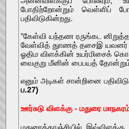
அன்னவிளக்குப் போலவும்,
போதிற்றோன்றும் வெள்ளிப் 
பதிவிடுகின்றது.
”கேள்வி யந்தண ரருங்கட னிறுத்
வேள்வித் துாணத் தசைஇ யவனர்
ஓதிம விளக்கின் உயர்மிசைக் க
வைகுறு மீனின் பைபயத் தோன்றும
எனும் அடிகள் சான்றினை பதிவிடு
ப.27)
ஊர்சுடு விளக்கு - மதுரை மாநகரம
மதுரைக்காஞ்சியில் இவ்விளக்கு கு