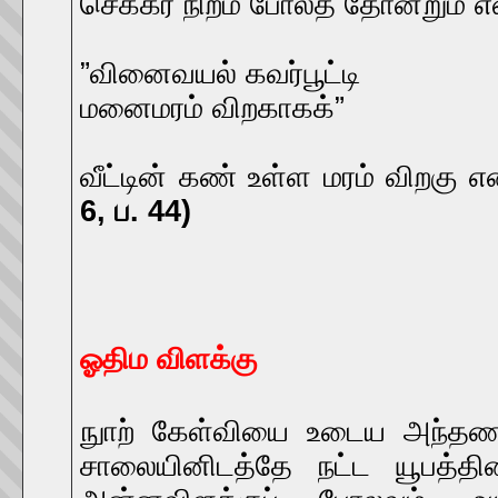
செக்கர் நிறம் போலத் தோன்றும் எ
”வினைவயல் கவர்பூட்டி
மனைமரம் விறகாகக்”
வீட்டின் கண் உள்ள மரம் விறகு
6, ப. 44)
ஓதிம விளக்கு
நுாற் கேள்வியை உடைய அந்தணர்
சாலையினிடத்தே நட்ட யூபத்த