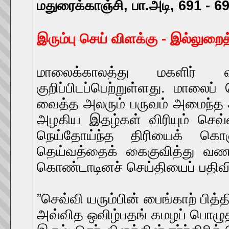
மதுரைக்காஞ்சி, பா.அடி, 691 - 69
இரும்பு செய் விளக்கு - இல்லு
மாலைக்காலத்து மகளிர் வ
குறிப்பிடப்பெற்றுள்ளது. மாலைப
வைத்த அலரும் பருவம் அமைந்த
அழகிய இதழ்கள் விரியும் செவ
நெய்தோய்ந்த திரியைக் கொள
தெய்வத்தைக் கைகுவித்து வணங
கொண்டாடினச் செய்தியைப் பதிவி
”செவ்வி யரும்பின் பைங்காற் பித்
அவ்வித ஒவிழ்பதங் கமழப் பொழுத