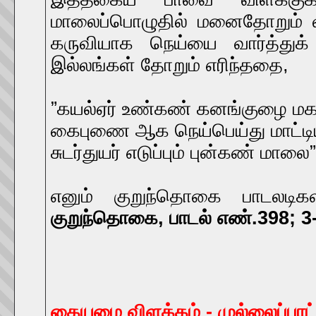
மாலைப்பொழுதில் மனைதோறும் வி
கருவியாக நெய்யை வார்த்துக
இல்லங்கள் தோறும் எரிந்ததை,
”கயல்ஏர் உண்கண் கனங்குழை மக
கைபுணை ஆக நெய்பெய்து மாட்ட
சுடர்துயர் எடுப்பும் புன்கண் மாலை
எனும் குறுந்தொகை பாடலடிகள
குறுந்தொகை, பாடல் எண்.398; 3-
கையமை விளக்கம் - முல்லைப்பாட