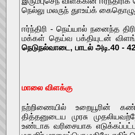
இரும்புசெந் விளக்கின் ஈர்ந்திரி
நெல்லு மலருந் துாஉய்க் கைதொழு
ஈர்ந்திரி - நெய்யால் நனைந்த த
மக்கள் தெய்வ பக்தியுடன் விள
நெடுநல்வாடை, பாடல் அடி.40 - 42,
மாலை விளக்கு
நற்றிணையில் உறையூரின் க
தித்தனுடைய முரசு முதலியவற்ற
உண்டாக வரிசையாக எடுக்கப்பட்ட