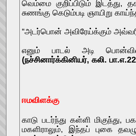
வெம்மை குறிப்பிடும் இடத்து
சுணங்கு கெடும்படி ஞாயிறு காய்ந்த 
“அடர்பொன் அவிரேய்க்கும் அவ்வர
எனும் பாடல் அடி பொன்விளக
(நச்சினார்க்கினியர், கலி. பா.எ.22
ஈமவிளக்கு
காடு படர்ந்து கள்ளி மிகுந்து,
மகளிராலும், இந்தப் புகை தவழ