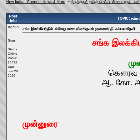
New Indian-Chennai News & More
->
திருக்குறள் தமிழர் மெய்யியல் சமய நூல் - வ
Post
TOPIC: சங்க 
Info
Admin
சங்க இலக்கியத்தில் பல்வேறு வகை விளக்குகள் முனைவர் தி. கல்பனாதேவி
சங்க இலக்கி
Guru
Status:
Offline
Posts:
மு
25432
Date:
கௌரவ வி
Jun 28,
2019
ஆ. கோ. அ.
முன்னுரை