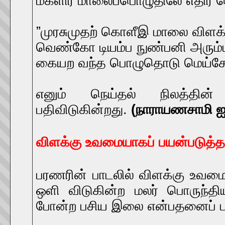
மகளிர் மாலைப்பொழுதிலே எதிர்
”முரசுமுதற் கொளீஇ மாலை விளக்
வெண்கோ டியம்ப நுண்பனி அரும்
கையற வந்த பொழுதொடு மெய்சோர
எனும் நெய்தல் நிலத்தின்
பதிவிடுகின்றது.
(நாராயணசாமி ஐயர
விளக்கு உவமையாகப் பயன்படுத்த
பரணரின் பாடலில் விளக்கு உவமை
ஒளி விடுகின்ற மலர் பொருந்
போன்ற பசிய இலை என்பதனைப் பத