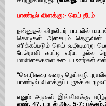
சாற்றுகின்றது.
(மேலது, பாடல் அடி
பாண்டில் விளக்கு:- நெய் தீபம்
நன்னுதல் விறலியர் பாடலில் மாடங
கொடிகள் அசையும் தெருவின் க
எரிக்கப்படும் நெய் வழியுமாறு பெ
பேரொளி காட்டி எரிய நல்ல ந
மாளிகைகளை உடைய ஊர்கள் என்ப
“சொரிசுரை கவரு நெய்வழி புரால
பாண்டில் விளக்குப் பரூஉச் சுடரழல
எனும் அடிகள் இவ்விளக்கு எரிந்
எண். 47, பாடல் அடி, 5-7: பக்கம்.