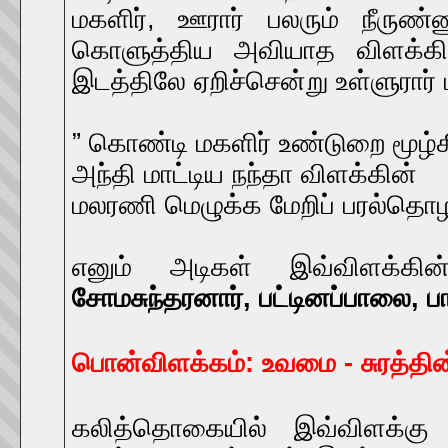
மகளிர், ஊரார் பலரும் நீருண
கொளுத்திய அவியாத விளக்கி
இடத்திலே ஏறிச்சென்று உள்ளுரா
” கொண்டி மகளிர் உண்டுறை மூழ்
அந்தி மாட்டிய நந்தா விளக்கின்
மலரணி மெழுக்க மேறிப் பரல்தொ
எனும் அடிகள் இவ்விளக்கின் 
சோமசுந்தரனார், பட்டினப்பாலை, பா
பொன்விளக்கம்: உவமை - சுரத்தி
கலித்தொகையில் இவ்விளக்கு குற