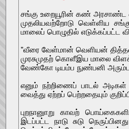
சங்கு உறையூரின் கண் அரசாண்ட 
முதலியவற்றோடு வெள்ளிய சங்கு
மாலைப் பொழுதில் எடுக்கப்பட்ட
”வீரை வேள்மான் வெளியன் தித்
முரசுமுதற் கொளீஇய மாலை விளக
வேண்கோ டியம்ப நுண்பனி அரும்ப
எனும் நற்றிணைப் பாடல் அடிகள்
வைத்து ஏற்றப் பெற்றதையும் குறிப
புறநானுாறு காவற் பொய்கைகளின
இடப்பட்ட நாடு சுடு நெருப்பி