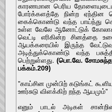
காரணமான பெரிய தோளையுடைய 
போர்க்களத்தே நின்ற ஏந்தின
கைக்கொண்டு வந்த பாய்ந்து ச
உள்ள வேலே ஆனோட்டுக் கோலாகக
வெட்டி எரிகின்ற சினத்தை உ
ஆயக்கரையில் இருந்த வேட்டு
அடித்துக்கொண்டு வந்த பசுத்தி
பெற்றுள்ளது.
(பொ.வே. சோமசுந்தர
பக்கம்.209)
”காய்சின முன்பிற் கடுங்கட் கூளிய
ஊர்சுடு விளக்கிற் றந்த ஆயமும்”
எனும் பாடல் அடிகள் சான்றி