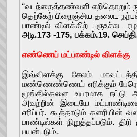
“வடந்தைத்தண்வளி எறிதொறும் நு
தெற்கேற் பிறைஞ்சிய தலைய நற்பல
பாண்டில் விளக்கிற் பரூஉச்சுட 
அடி.173 -175, பக்கம்.19. செய்தி,
எண்ணெய் மட்பாண்டில் விளக்கு
இவ்விளக்கு சேலம் மாவட்டத்த
மண்ணெண்ணெய் எரிக்கும் பேரொள
மூங்கில்களை உயரமாக நட்டு அ
அவற்றின் இடையே மட்பாண்டிலைச
எரிப்பர். கூத்தாடும் களரியின்
பாண்டில்கள் நிறுத்தப்படும். த
பயன்படும்.