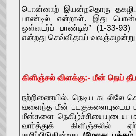
பொன்னாற் இயன்றதொரு தகழி. 
பாண்டில் என்றாள். இது பொன்
ஔ்ளடர்ப் பாண்டில்” (1-33-93
என்றது செவ்விதாய் வலஞ்சுழன்று ந
கிளிஞ்சல் விளக்கு:- மீன் நெய் தீப
நற்றிணையில், நெடிய கடலிலே செ
வளைந்த மீன் படகுகளையுடைய பர
மீன்களை நெகிழ்ச்சியையுடைய மண
வார்த்துக் கிளிஞ்சலில்
குறிப்பிடுகின்றது.
(மேலது, பக்கம்