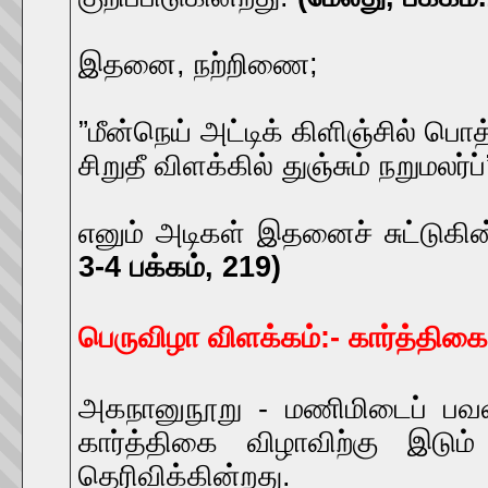
இதனை, நற்றிணை;
”மீன்நெய் அட்டிக் கிளிஞ்சில் பொ
சிறுதீ விளக்கில் துஞ்சும் நறுமலர்ப
எனும் அடிகள் இதனைச் சுட்டுக
3-4 பக்கம், 219)
பெருவிழா விளக்கம்:- கார்த்திக
அகநானுநூறு - மணிமிடைப் பவளம்
கார்த்திகை விழாவிற்கு இடும
தெரிவிக்கின்றது.