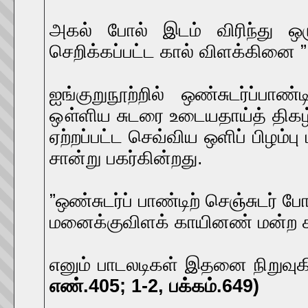
அகல் போல் இடம் விரிந்து ஒரு
செறிக்கப்பட்ட கால் விளக்கினை ” 
ஐங்குறுநூற்றில் ஒண்சுடர்ப்பாண
ஔ்ளிய சுடரை உடையதாய்த் திகழ
ஏற்றப்பட்ட செவ்விய ஒளிப் பிழம்
சான்று பகர்கின்றது.
”ஒண்சுடர்ப் பாண்டிற் செஞ்சுடர் ப
மனைக்குவிளக் காயினண் மன்ற 
எனும் பாடலடிகள் இதனை நிறுவுக
எண்.405; 1-2, பக்கம்.649)