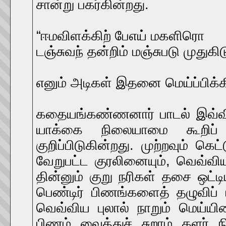
சான்று பகர்கின்றது.
“ஈமவிளக்கிற் பேஎய் மகளிரொ
டஞ்சுவந் தன்றிம் மஞ்சுபடு முதுகி
எனும் அடிகள் இதனை மெய்ப்பிக்க
கதையங்கண்ணனார் பாடல் இவ்விளக்
யாக்கை நிலையாமை கூறிப் 
குறிப்பிடுகின்றது. முற்றவும் கெ
வேறுபட்ட குரலினையும், வெவ்
தின்னும் குறு நரிகள் தசை ஒட்
பெண்டிர் பிணங்களைத் தழுவிப
வெவ்விய புலால் நாறும் மெய்யி
பிணம் வைத்துச் சுறாம் களர் ந