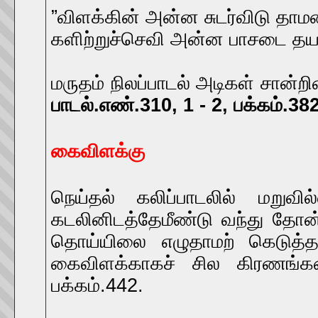
”விளக்கின் அன்ன சுடர்விடு தாம
களிற்றுச்செவி அன்ன பாசடை தய
மருதம் நிலப்பாடல் அடிகள் சான்ற
பாடல்.எண்.310, 1 - 2, பக்கம்.38
கைவிளக்கு
நெய்தல் கலிப்பாடலில் மறுவில
கடலினிடத்தேமீண்டு வந்து தோன்
தொய்யிலை எழுதாமற் கெடுத்த
கைவிளக்காகச் சில கிரணங்கள
பக்கம்.442.