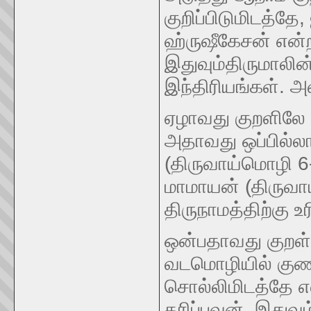
குறிப்பிடுமிடத்
ஹ்ருஷீகேசன் என்ற
இதுவும்திருமாலின
இந்திரியங்கள். அ
ஏழாவது குறளிலே 
அதாவது ஒப்பில்லா
(திருவாய்மொழி 6
மாமாயன் (திருவா
திருநாமத்திற்கு உ
ஒன்பதாவது குறள
வடமொழியில் குணப்
சொல்லிமிடத்தே 
தரிப்பவன். இதுவு