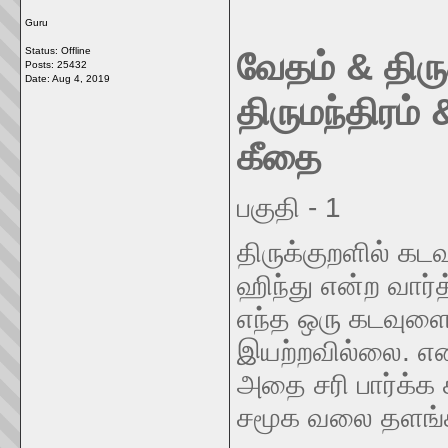
Guru
Status: Offline
வேதம் & திரு
Posts: 25432
Date:
Aug 4, 2019
திருமந்திரம்
கீதை
பகுதி - 1
திருக்குறளில் கட
ஹிந்து என்ற வார்
எந்த ஒரு கடவுளையு
இயற்றவில்லை. என
அதை சரி பார்க்க 
சமூக வலை தளங்கள