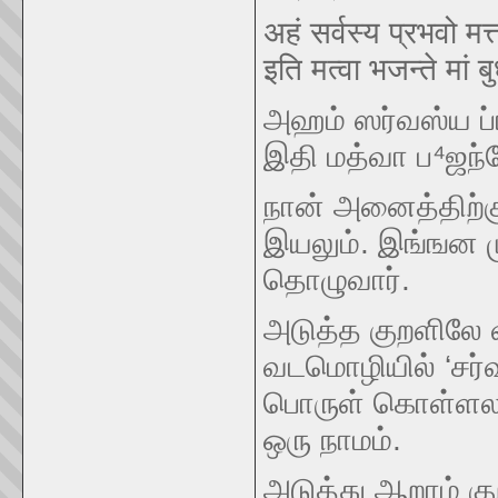
अहं सर्वस्य प्रभवो मत्त
इति मत्वा भजन्ते मां
அஹம் ஸர்வஸ்ய ப்
இதி மத்வா ப⁴ஜந்த
நான் அனைத்திற்கு
இயலும். இங்ஙன ம
தொழுவார்.
அடுத்த குறளிலே 
வடமொழியில் ‘சர்வ
பொருள் கொள்ளலாம
ஒரு நாமம்.
அடுத்து ஆறாம் கு