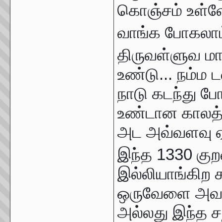
கொஞ்சம் உள்
வாங்க போகலாம்
திருவள்ளுவ மா
உண்டு... நம்ம 
நாடு கடந்து 
உண்டான காலத்த
அட அவ்வளவு ஏ
இந்த 1330 கு
இல்லியாங்கிற 
ஒருவேளை அவர்க
அல்லது இந்த சந