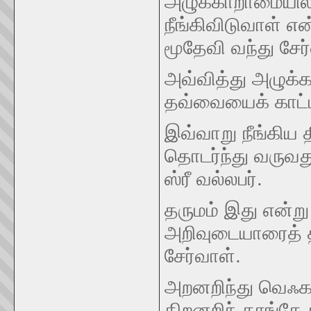
அழுக்காறாமையில
நீங்கிவிடுவாள் என
மூதேவி வந்து சேர்
அவ்வித்து அழுக
தவ்வையைக் காட்டி
இவ்வாறு நீங்கிய 
தொடர்ந்து வருவத
ஸ்ரீ வல்லபர்.
தருமம் இது என்று
அறிவுடையாரைத் த
சேர்வாள்.
அறனறிந்து வெஃகா
திறனறிந் தாங்கே 