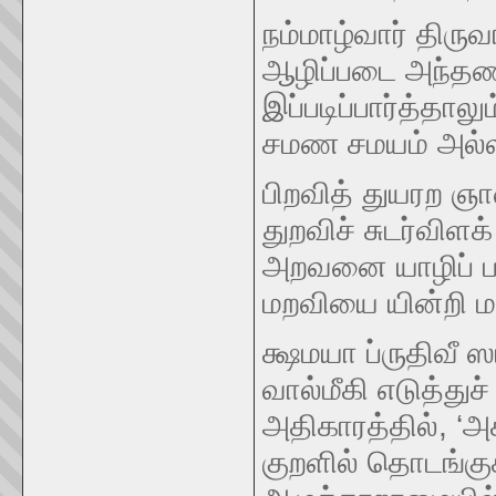
நம்மாழ்வார் திர
ஆழிப்படை அந்தணன
இப்படிப்பார்த்தால
சமண சமயம் அல்ல
பிறவித் துயரற ஞா
துறவிச் சுடர்விளக
அறவனை யாழிப்
மறவியை யின்றி ம
க்ஷமயா ப்ருதிவீ
வால்மீகி எடுத்த
அதிகாரத்தில், ‘அக
குறளில் தொடங்குக