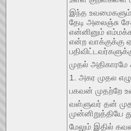
இந்த உவமைகளும் 
தேடி அலைஞ்சு ச
என்னினும் எம்மக்
என்ற வாக்குக்கு 
பதிவிட்டவர்களுக்க
முதல் அதிகாரமே க
1. அகர முதல எழு
பகவன் முதற்றே உ
வள்ளுவர் தன் ம
முன்னிறுத்தியே து
மேலும் இதில் கவ