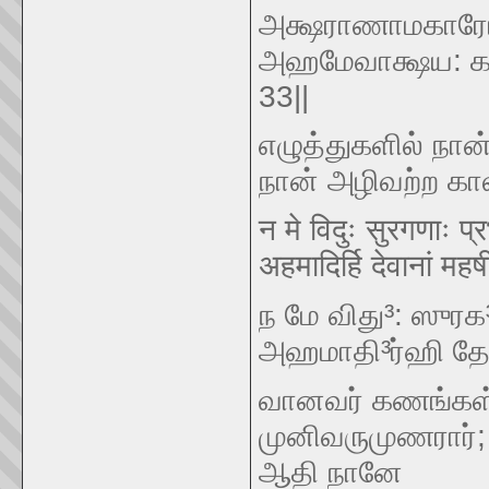
அக்ஷராணாமகாரோऽஸ
அஹமேவாக்ஷய: கா
33||
எழுத்துகளில் நான் 
நான் அழிவற்ற கால
न मे विदुः सुरगणाः प्
अहमादिर्हि देवानां मह
ந மே விது³: ஸுரக
அஹமாதி³ர்ஹி தே³
வானவர் கணங்கள்
முனிவருமுணரார்; 
ஆதி நானே