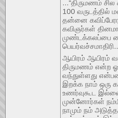
...“திருமணம் சில 
100 வருடத்தில் மற
தன்னை கவிப்பேரர
கவிஞர்கள் தினம
முண்டக்கலப்பை வை
பெயர்வச்சமாதிரி
ஆயிரம் ஆயிரம் வ
திருமணம் என்ற ஓர
வந்துள்ளது என்ப
இறக்க நாம் ஒரு க
உணர்வுகூட இல்ல
முன்னோர்கள் நம
நாமும் நம் அடுத்