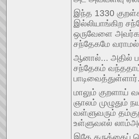
இந்த 1330 குறள
இல்லியாங்கிற சந
ஒருவேளை அவர்களு
சந்தேகமே வராமல் 
ஆனால்... அதில் ப
சந்தேகம் வந்ததா
பாடிவைத்துள்ளார்
மாலும் குறளாய் வ
ஞாலம் முழுதும் 
வள்ளுவரும் தம்க
உள்ளுவஎல் லாம்அள
இதே கருத்தைப் பொ