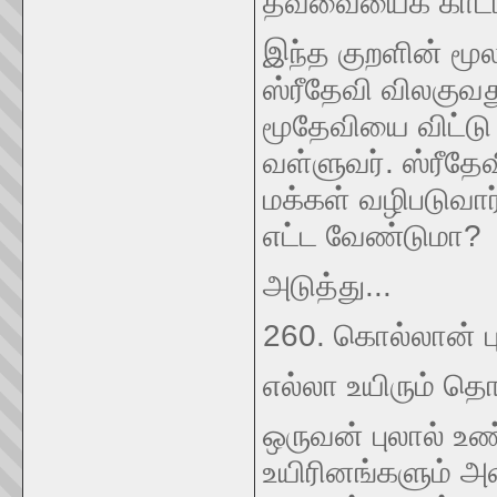
தவ்வையைக் காட்டி
இந்த குறளின் மூல
ஸ்ரீதேவி விலகு
மூதேவியை விட்டு 
வள்ளுவர். ஸ்ரீதேவ
மக்கள் வழிபடுவார
எட்ட வேண்டுமா?
அடுத்து...
260. கொல்லான் ப
எல்லா உயிரும் தொ
ஒருவன் புலால் உ
உயிரினங்களும் 