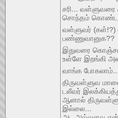
சரி... வள்ளுவரை
சொந்தம் கொண்டாட
வள்ளுவர் (கள்!?
பண்ணுவானுக??
இதுவரை கொஞ்சம் 
உள்ளே இறங்கி 
வாங்க போகலாம்..
திருவள்ளுவ மாலை 
டலீவர் இலக்கியத்
ஆனால் திருவள்ள
இல்லை...
அட அவ்வளவு ஏன்