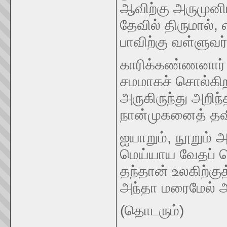
ஆவிற்கு அருமுனி
தேவில் திருமால்,
பாவிற்கு வள்ளுவ
காரிக்கண்ணனார் 
சமமாகச் சொல்கிறா
அருகிருந்து அறிந
நான்முகனைத் தவி
ஐயாறும், நூறும் 
மெய்யாய வேதப் 
தந்தான் உலகிற்க
அந்தா மரைமேல் 
(தொடரும்)