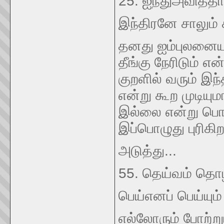
25. ஐந்துஅவித்தா
இந்திரனே சாலும் 
தனது ஐம்புலனைய
தீங்கு நேரிடும் எ
குறளில் வரும் இந்
என்று கூற முடியும
இல்லை என்று பொய
இப்பொழுது புரிகி
அடுத்து...
55. தெய்வம் த
பெய்எனப் பெய்யும
எல்லோரும் போற்ற