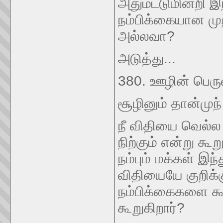
அதுமட்டுமின்றி இ
நம்பிக்கையான முற
அல்லவா?
அடுத்து...
380. ஊழின் பெர
சூழினும் தான்முந் 
நீ விதியை வெல்ல 
நிற்கும் என்று கூ
நம்பும் மக்கள் இ
விதியையே குறிக்க
நம்பிக்கைகளை கூ
கூறுகிறார்?