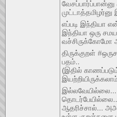
வேசப்பார்ப்பான்ன
முட்டாத்தமிழர்னு 
எப்படி இந்தியா எ
இந்தியா ஒரு சமய-
வச்சிருக்கோமோ அப்
திருக்குறள் #ஒரு
பதம்..
(இதில் காணப்பட
இயற்றியிருக்கலாம்
இல்லவேயில்லை... த
தொடர்பேயில்லை..
ஆதரிச்சால்... அ
உள்ள குறள்களை பட