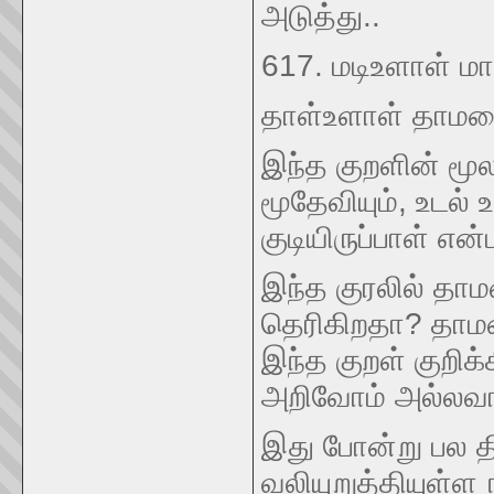
அடுத்து..
617. மடிஉளாள் ம
தாள்உளாள் தாமர
இந்த குறளின் மூல
மூதேவியும், உடல்
குடியிருப்பாள் என
இந்த குரலில் தாம
தெரிகிறதா? தாமரை
இந்த குறள் குறிக்
அறிவோம் அல்லவ
இது போன்று பல தி
வலியுறுத்தியுள்ள 