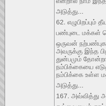
என்றால் நாம் இந்
அடுத்து...
62. எழுபிறப்பும் 
பண்புடை மக்கள் 
ஒருவன் நற்பண்பு
அவருக்கு இந்த பிற
துன்பமும் தோன்றா
நம்பிக்கையை எடுத
நம்பிக்கை உள்ள ம
அடுத்து...
167. அவ்வித்து 