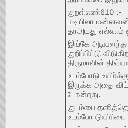
குறள்எண்610 :-
மடியிலா மன்னவன்
தாஅயது எல்லாம் 
இங்கே அடியளந்தா
குறிப்பிட்டு விடுக
திருமாலின் திவ்ய
உடம்போடு உயிர்க்
இருக்க அதை விட்ட
போன்றது.
குடம்பை தனித்தொழ
உடம்போ டுயிரிடை ந