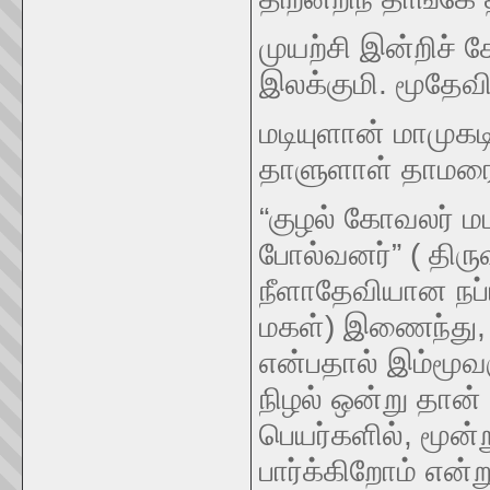
முயற்சி இன்றிச் ச
இலக்குமி. மூதேவ
மடியுளான் மாமுகட
தாளுளாள் தாமரை
“குழல் கோவலர் மட
போல்வனர்” ( திருவ
நீளாதேவியான நப்
மகள்) இணைந்து, 
என்பதால் இம்மூவர
நிழல் ஒன்று தான் 
பெயர்களில், மூன்
பார்க்கிறோம் என்