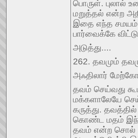
பொருள். புலால் உ
மறுத்தல் என்ற அ
இதை எந்த சமயம் 
பார்வைக்கே விட்டு
அடுத்து....
262. தவமும் தவ
அஃதிலார் மேற்கோ
தவம் செய்வது கூ
மக்களாலேயே செய
கருத்து. தவத்தில
கொண்ட மதம் இந்து
தவம் என்ற சொல் 