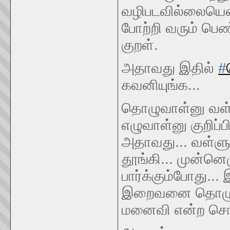
வழிபடவில்லையெ
போற்றி வரும் பெ
குறள்.
அதாவது இதில்
#
கவனியுங்க...
தொழுவாள்னு வள்
எழுவாள்னு குறிப்ப
அதாவது... வள்ளு
தூங்கி... முன்ன
பார்க்கும்போது..
இறைவனை தொழும்
மனைவி என்ற சொல்