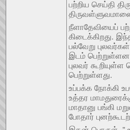
பற்றிய செய்தி திர
திருவள்ளுவமாலைய
நீளாதேவியைப் பற
கிடைக்கிறது. இந்த
பல்வேறு புலவர்கள்
இடம் பெற்றுள்ளன.
புலவர் கூறியுள்ள
பெற்றுள்ளது.
உப்பக்க நோக்கி 
உத்தர மாமதுரைக்க
மாதானு பங்கி மறுவ
போதார் புனற்கூடற்
இதன் பொருள், ” உ