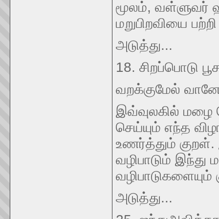
மூலம், வள்ளுவர்
மறுபிறவியை பற்றி 
அடுத்து...
18. சிறப்பொடு ப
வறக்குமேல் வானோ
இவ்வுலகில் மழை 
செய்யும் எந்த வி
உணர்த்தும் குறள். 
வழிபாடும் இந்து 
வழிபாடுகளையும் 
அடுத்து...