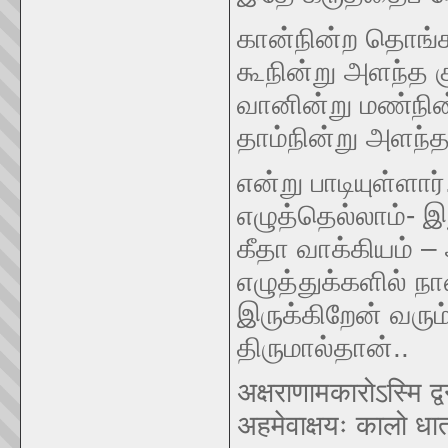
கான்நின்ற தொங்க
கூநின்று அளந்த 
வானின்று மண்நி
தாம்நின்று அளந்த
என்று பாடியுள்ளா
எழுத்தெல்லாம்- இத
கீதா வாக்கியம் 
எழுத்துக்களில் ந
இருக்கிறேன் வரும்
திருமால்தான்..
अक्षराणामकारोऽस्मि द्
अहमेवाक्षयः कालो धा