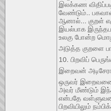
இலக்கண விதிப்படி
வேண்டும்.. பகவா
ஆனால்... குறள் எ
இயல்பாக இருந்தப
உலகு போன்ற மொழி
அடுத்த குறளை பார
10. பிறவிப் பெருங்க
இறைவன் அடிசேரா
ஒருவர் இறைவனை ந
அவர் மீண்டும் இந்
என்பதே வள்ளுவனின
பிறவியிலும் நம்ப