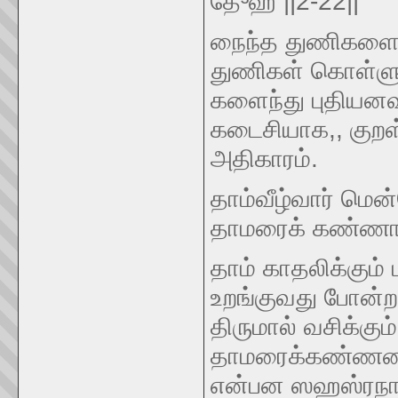
தே³ஹீ ||2-22||
நைந்த துணிகளைக் 
துணிகள் கொள்ளு
களைந்து புதியனவ
கடைசியாக,, குறள்
அதிகாரம்.
தாம்வீழ்வார் மெ
தாமரைக் கண்ணா
தாம் காதலிக்கும
உறங்குவது போன்ற
திருமால் வசிக்கும
தாமரைக்கண்ணனாகி
என்பன ஸஹஸ்ரநாமத