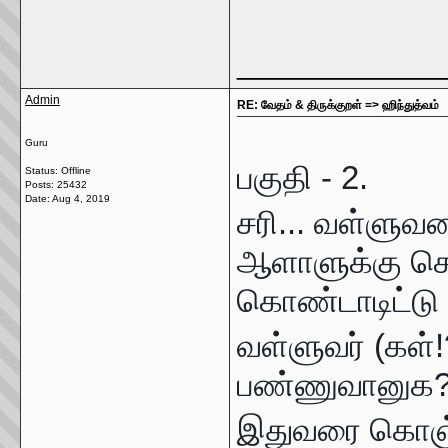
_____________
Admin
RE: வேதம் & திருக்குறள் => ஹிந்துத்வம்
Guru
பகுதி - 2.
Status: Offline
Posts: 25432
Date:
Aug 4, 2019
சரி... வள்ளுவ
ஆளாளுக்கு சொ
கொண்டாடிட்டு 
வள்ளுவர் (கள
பண்ணுவானுக
இதுவரை கொஞ்சம