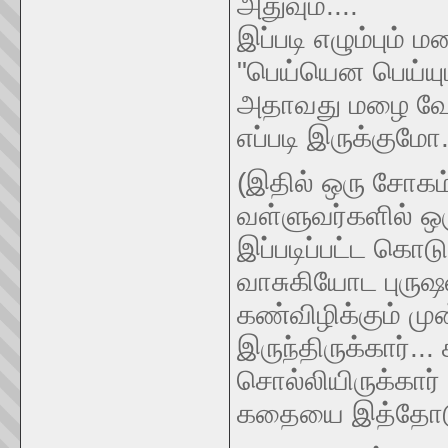
அதுவும்....
இப்படி எழும்பும் 
"பெய்யென பெய்யும
அதாவது மழை வேண
எப்படி இருக்குமோ
(இதில் ஒரு சோகம
வள்ளுவர்களில் 
இப்படிப்பட்ட கொட
வாசுகியோட புரு
கண்விழிக்கும் மு
இருந்திருக்கார்.
சொல்லியிருக்கார்
கதையை இத்தோடு ந