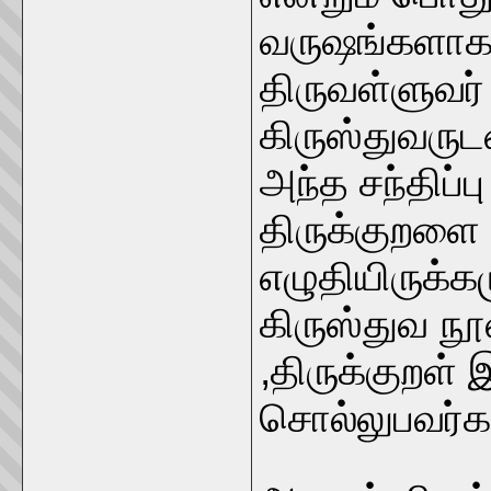
வருஷங்களாக
திருவள்ளுவர்
கிருஸ்துவருட
அந்த சந்திப்ப
திருக்குறளை 
எழுதியிருக்கம
கிருஸ்துவ நூ
,திருக்குறள் 
சொல்லுபவர்க