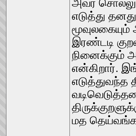
அவர் சொல்லு
எடுத்து தனது
மூவுலகையும்
இரண்டடி குற
நினைக்கும் 
என்கிறார். 
எடுத்துவந்த 
வடிவெடுத்ததை
திருக்குறளுக்
மத தெய்வங்