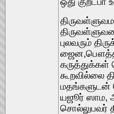
ஒது குறட்பா 
திருவள்ளுவம
திருவள்ளுவரைய
புலவரும் திரு
ஜைன,பௌத்த,
கருத்துக்கள்
கூறவில்லை த
மதங்களுடன் த
யஜூர் ஸாம,
சொல்லுபவர் த