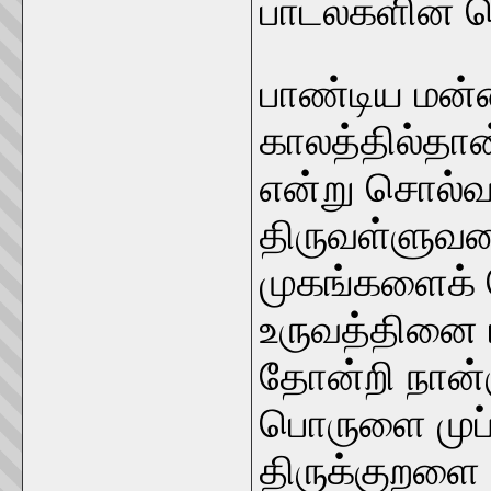
பாடல்களின் 
பாண்டிய மன்ன
காலத்தில்தான
என்று சொல்வ
திருவள்ளுவரை
முகங்களைக்
உருவத்தினை 
தோன்றி நான்
பொருளை முப்
திருக்குறளை