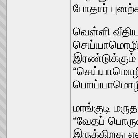
போதார் புனற்க
வெள்ளி வீதிய
செய்யாமொழி 
இரண்டுக்கும்
“செய்யாமொழி
பொய்யாமொழி
மாங்குடி மர
“வேதப் பொருள
இருக்கிறது என