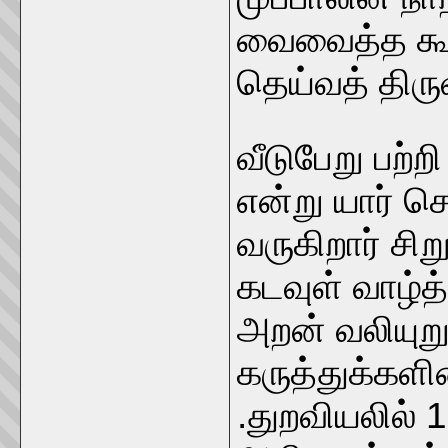
வைவைத்த கூர
தெய்வத் திரு
வீடுபேறு பற்
என்று யார் ச
வருகிறார் சிற
கடவுள் வாழ்த்
அறன் வலியுறு
கருத்துக்களின
.துறவியலில் 