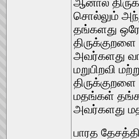
ஆனால் திருக
சொல்லும் அந்ந
தங்களது ஒர
திருக்குறளை 
அவர்களது வா
மறுபிறவி மற்ற
திருக்குறளை அ
மதங்கள் தங்
அவர்களது மத
பாரத தேசத்த