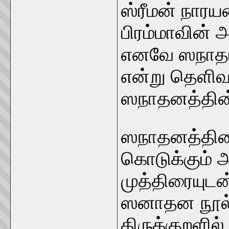
ஸ்ரீமன் நார
பிரம்மாவின் அ
எனவே ஸநாதான
என்று தெளிவ
ஸநாதனத்தின் 
ஸநாதனத்தினை
கொடுக்கும் அ
முத்திரையுடன்
ஸனாதன நூல்
திருக்குறளில்