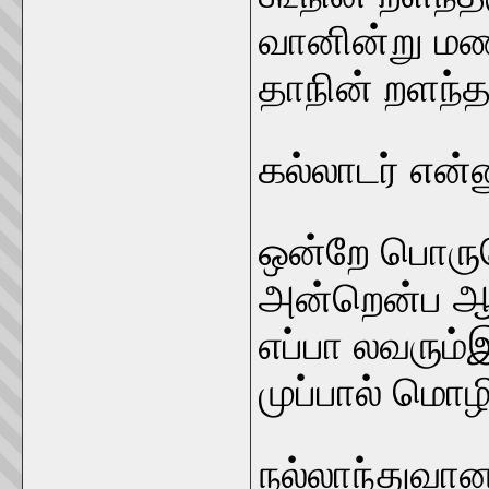
வானின்று மண
தாநின் றளந்த
கல்லாடர் என்னு
ஒன்றே பொரு
அன்றென்ப ஆற
எப்பா லவரும
முப்பால் மொ
நல்லாந்துவான