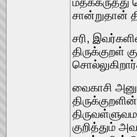
மதக்கருத்து
சான்றுதான் 
சரி, இவர்கள
திருக்குறள் க
சொல்லுகிறார்
வைகாசி அனு
திருக்குறளின
திருவள்ளுவம
குறித்தும் அவ