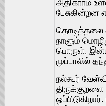
அதிகாரம் உள
பேசுகின்றன எ
தொடித்தலை வி
நாளும் மொழிந
பொருள், இன்ப
முப்பாலில் தந
நல்கூர் வேள்வ
திருக்குறளை 
ஒப்பிடுகிறார