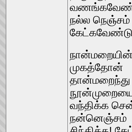
வணங்கவேண்டு
நல்ல நெஞ்சம்
கேட்கவேண்டும
நான்மறையின
முகத்தோன்
தான்மறைந்து
நூன்முறைய
வந்திக்க சென
நன்னெஞ்சம்
சிந்திக்க! கே