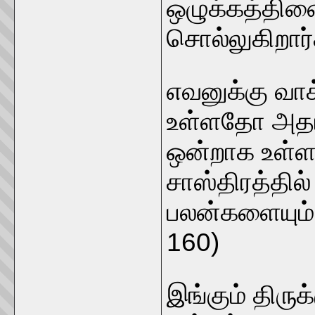
ஒழுக்கத்தி
சொல்லுகிறார்க
எவனுக்கு வா
உள்ளதோ அதா
ஒன்றாக உள்
சாஸ்திரத்தில
பலன்களையும் 
160)
இங்கும் திருக