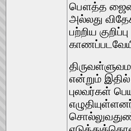
பௌத்த ஜைன 
அல்லது விதே
பற்றிய குறிப்ப
காணப்படவேய
திருவள்ளுவம
என்றும் இதில்
புலவர்கள் ப
எழுதியுள்ளனர
சொல்லுவதுண்
எடுத்துக்கொ