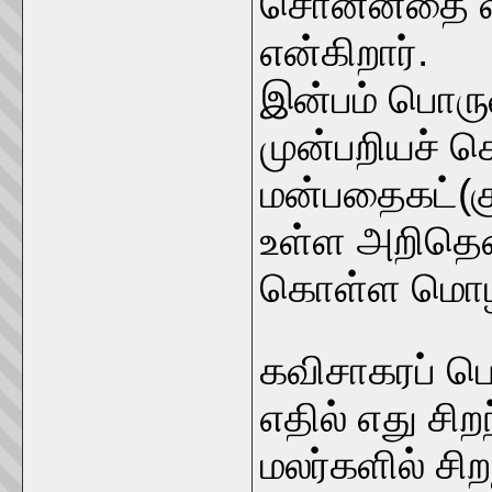
சொன்னதை வள
என்கிறார்.
இன்பம் பொருள
முன்பறியச் 
மன்பதைகட்(க
உள்ள அறிதெ
கொள்ள மொழிந
கவிசாகரப் பெ
எதில் எது சிற
மலர்களில் ச