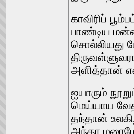
காவிரிப் பூம
பாண்டிய மன்ன
சொல்லியது ப
திருவள்ளுவரா
அளித்தான் என
ஐயாரும் நூறு
மெய்யாய வேத
தந்தான் உலகி
அந்தா மரைமே