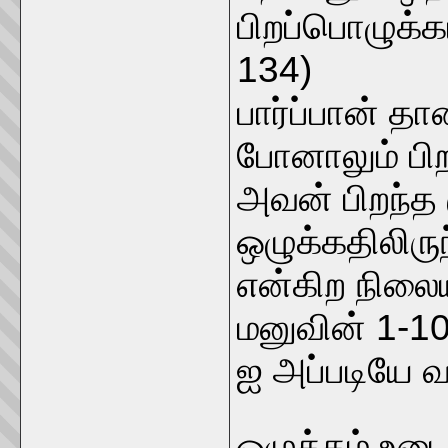
பிறப்பொழுக்கம
134)
பார்ப்பான் த
போனாலும் பி
அவன் பிறந்த 
ஒழுக்கதிலிரு
என்கிற நிலைய
மனுவின் 1-1
ஐ அப்படியே 
ஒழுக்கம் உடை