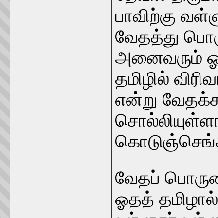
பாவிற்கு வள
வேதத்து பொர
அனைவரும் ஓத
தமிழில் விரி
என்று வேதக்
சொல்லியுள்ளா
கொடுஞ்செங்க
வேதப் பொருள
ஓதத் தமிழால