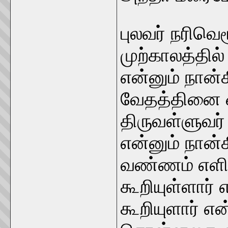
புலவர் நரிவெ
முற்காலத்தில்
என்னும் நான
வேதத்தினை ஓ
திருவள்ளுவர்
என்னும் நான்
வண்ணம் எளிம
கூறியுள்ளார் எ
கூறியுளார் என