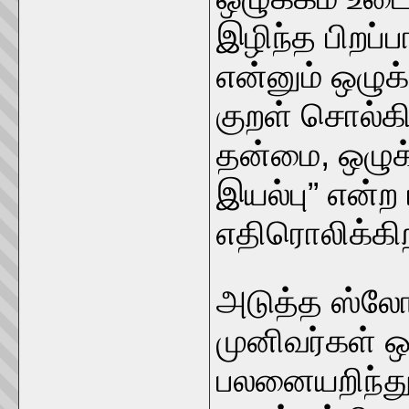
இழிந்த பிறப்பா
என்னும் ஒழு
குறள் சொல்கிற
தன்மை, ஒழுக்
இயல்பு” என்ற
எதிரொலிக்கி
அடுத்த ஸ்லோக
முனிவர்கள் ஒ
பலனையறிந்து 