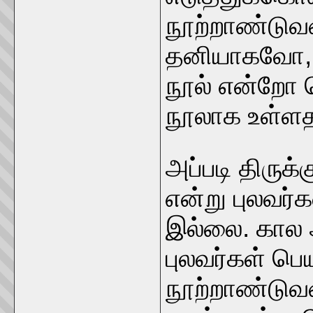
நூற்றாண்டுவ
தனியாகவோ, 
நூல் என்றோ 
நூலாக உள்ளத
அப்படி திரு
என்று புலவர்
இல்லை. கால ஆ
புலவர்கள் பெய
நூற்றாண்டுவ