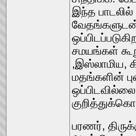
இந்த பாடலில்
வேதங்களுடன்
ஒப்பிடப்படு
சமயங்கள் கூ
,இஸ்லாமிய, க
மதங்களின் ப
ஒப்பிடவில்ல
குறித்துக்க
பரணர், திருக