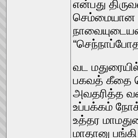
என்பது திரு
செம்மையான 
நாவையுடையவ
“செந்நாப்போதா
வட மதுரையில
பகவத் கீதை 
அவதரித்த வள்
உப்பக்கம் ந
உத்தர மாமதுர
மாதானு பங்கி 