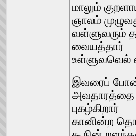
மாலும் குறளா
ஞாலம் முழுவத
வள்ளுவரும் 
வையத்தார்
உள்ளுவவெல் ல
இவரைப் போன
அவதாரத்தை ஒ
புகழ்கிறார்
கானின்ற தொங
கூநின் றளந்