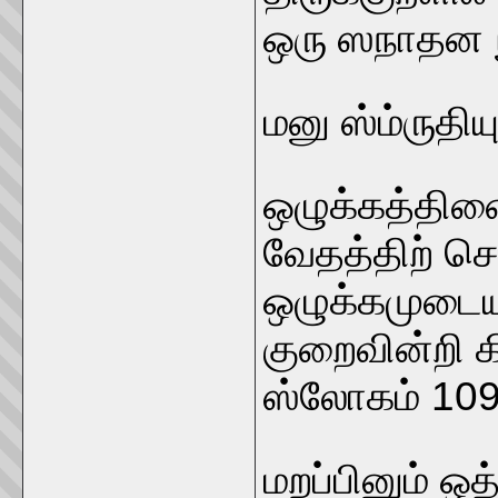
ஒரு ஸநாதன ந
மனு ஸ்ம்ருதியு
ஒழுக்கத்தின
வேதத்திற் ச
ஒழுக்கமுடைய
குறைவின்றி க
ஸ்லோகம் 109
மறப்பினும் ஒத