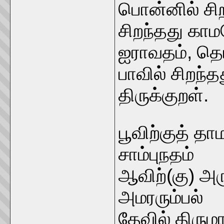
பொன்னில் சிறந
சிறந்தது கா
ஐராவதம், தெய்
பாவில் சிறந்
திருக்குறள்.
பூவிற்குத் 
சாம்புநதம்
ஆவிற்(கு) அ
அமரரும்பல்
தேவில் திரும