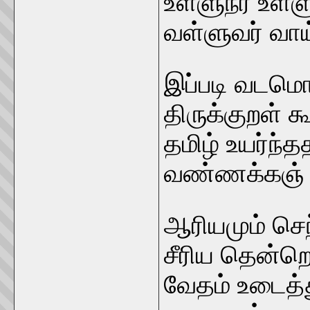
உள்ளுநர் உள்
வள்ளுவர் வா
இப்படி வடமொ
திருக்குறள் 
தமிழ் உயர்ந்த
வண்ணக்கஞ் சா
ஆரியமும் செந
சீரிய தென்றொ
வேதம் உடைத்த