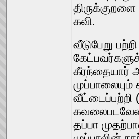
திருக்குறளை
கவி.
வீடுபேறு பற்
கேட்பவர்களுக
கீரந்தையார் 
முப்பாலையும் 
வீட்டைப்பற்றி 
கவலைபடவேண்ட
தப்பா முதற்
முப்பாலின் நா