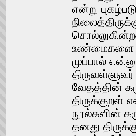
என்று புகழ்பட
நிலைத்திருக்
சொல்லுகின்ற
உண்மைகளை த
முப்பால் என்
திருவள்ளுவர்
வேதத்தின் க
திருக்குறள் எ
நூல்களின் கர
தனது திருக்