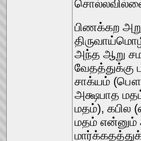
சொல்லவில்ல
பிணக்கற அறு
திருவாய்மொழி 
அந்த ஆறு சம
வேதத்துக்கு
சாக்யம் (பௌ
அக்ஷபாத மத
மதம்), கபில 
மதம் என்னும்
மார்க்கதத்து