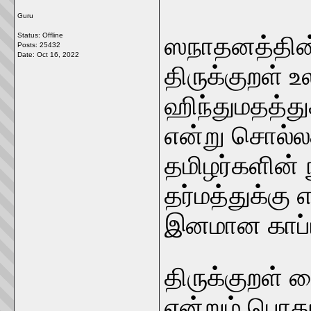
Guru
Status: Offline
ஸநாதனத்தின் 
Posts: 25432
Date:
Oct 16, 2022
திருக்குறள
ஹிந்துமதத்து
என்று சொல்லக
தமிழர்களின்
தர்மத்துக்கு 
இனமான காப்ப
திருக்குறள் 
என்றும் பொத