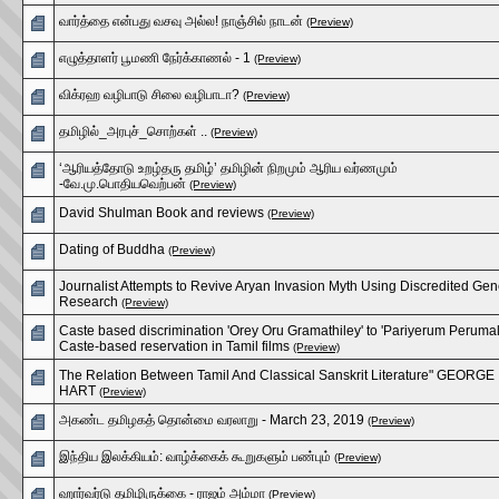
வார்த்தை என்பது வசவு அல்ல! நாஞ்சில் நாடன்
(Preview)
எழுத்தாளர் பூமணி நேர்க்காணல் - 1
(Preview)
விக்ரஹ வழிபாடு சிலை வழிபாடா?
(Preview)
தமிழில்_அரபுச்_சொற்கள் ..
(Preview)
‘ஆரியத்தோடு உறழ்தரு தமிழ்’ தமிழின் நிறமும் ஆரிய வர்ணமும்
-வே.மு.பொதியவெற்பன்
(Preview)
David Shulman Book and reviews
(Preview)
Dating of Buddha
(Preview)
Journalist Attempts to Revive Aryan Invasion Myth Using Discredited Gen
Research
(Preview)
Caste based discrimination 'Orey Oru Gramathiley' to 'Pariyerum Perumal
Caste-based reservation in Tamil films
(Preview)
The Relation Between Tamil And Classical Sanskrit Literature" GEORGE
HART
(Preview)
அகண்ட தமிழகத் தொன்மை வரலாறு - March 23, 2019
(Preview)
இந்திய இலக்கியம்: வாழ்க்கைக் கூறுகளும் பண்பும்
(Preview)
ஹார்வர்டு தமிழிருக்கை - ராஜம் அம்மா
(Preview)