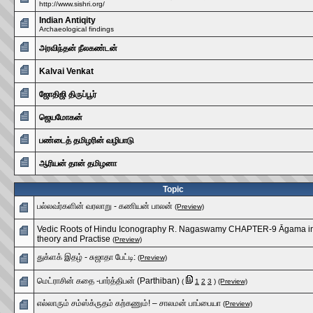
http://www.sishri.org/
Indian Antiqity
Archaeological findings
அரவிந்தன் நீலகண்டன்
Kalvai Venkat
ஜோதிஜி திருப்பூர்
ஜெயமோகன்
பண்டைத் தமிழரின் வழிபாடு
ஆரியன் தான் தமிழனா
Topic
பல்லவர்களின் வரலாறு - கணியன் பாலன்
(Preview)
Vedic Roots of Hindu Iconography R. Nagaswamy CHAPTER-9 Āgama i
theory and Practise
(Preview)
துக்ளக் இதழ் - சுஜாதா பேட்டி:
(Preview)
மெட்ராசின் கதை -பார்த்திபன் (Parthiban)
(
1
2
3
)
(Preview)
எல்லாரும் சம்ஸ்க்ருதம் கற்கணும்! – சாலமன் பாப்பையா
(Preview)