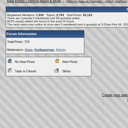
New Indian-Chennai News & More
→
ரசிக்கும் நல்ல கட்டுரைகள் - தமிழர் நாகரிகம்
Registered Members:
1,539
Topics:
3,703
Total Posts:
35,123
There are currently
0
member(s) and
56
guest(s) online
.
6678
user(s) visited this forum in the past 24 hours
The most users ever online at once was 5 member(s) and 4 guest(s) at 3:03am Feb 04, 20
Forum Information
Total Posts: 723
Moderators:
Guru
,
tholkappiyan
,
Admin
No New Posts
New Posts
Topic is Closed
Sticky
Create your ow