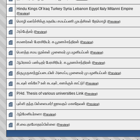
Hindu Kings Of Iraq Turkey Syria Lebanon Egypt Italy Mitanni Empire
(Preview)
மொழி வளர்ச்சிக்கு உதவிய சமயப்பணி முயற்சிகள் தேமொழி
(Preview)
அம்பேத்கர்
(Preview)
சமணர்கள் பேராசிரியர். க.பூரணச்சந்திரன்
(Preview)
பௌத்த சமய நூல்கள் முனைவர் மு.பழனியப்பன்
(Preview)
ஆபிரகாம் பண்டிதர் பேராசிரியர். க.பூரணச்சந்திரன்
(Preview)
திருமுருகாற்றுப்படையின் அமைப்பு முனைவர் மு.பழனியப்பன்
(Preview)
கடவுள் எங்கே? உன் கடவுள், எனக்குக் காட்டு!
(Preview)
P.Hd. Thesis of various universities Link
(Preview)
புள்ளி தந்த பிள்ளையார்! ஐராவதம் மகாதேவன்
(Preview)
ஆர்மேனியர்களா
(Preview)
சி.வை.தாமோதரம்பிள்ளை
(Preview)