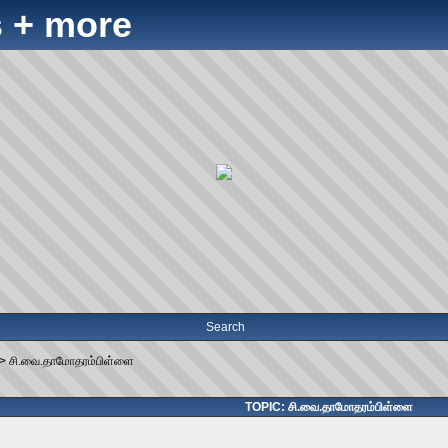
 + more
Search
->
சி.வை.தாமோதரம்பிள்ளை
TOPIC: சி.வை.தாமோதரம்பிள்ளை