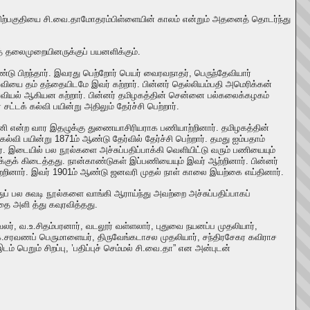
ன் பிற்பகுதியை சி.வை.தாமோதரம்பிள்ளையின் காலம் என்றும் அதனைத் தொடர்ந்து
 தலைமுறையினருக்குப் பயனளிக்கும்.
ஆண்டு பிறந்தார். இவரது பெற்றோர் பெயர் வைரவநாதர், பெருந்தேவியார்
வியை தம் தந்தையிடமே இவர் கற்றார். பின்னர் தெல்லியம்பதி அமெரிக்கன்
னவியல் ஆகியன கற்றார். பின்னர் தமிழகத்தின் சென்னை பல்கலைக்கழகம்
சட்டக் கல்வி பயின்று அதிலும் தேர்ச்சி பெற்றார்.
தமானி என்ற வார இதழுக்கு துணையாசிரியராக பணியாற்றினார். தமிழகத்தின்
 பயின்று 1871ம் ஆண்டு தேர்வில் தேர்ச்சி பெற்றார். தமது ஐம்பதாம்
. இடையில் பல நூல்களை அச்சுப்பதிப்பாக்கி வெளியிட்டு வரும் பணியையும்
்குக் கிடைத்தது. நான்காண்டுகள் இப்பணியையும் இவர் ஆற்றினார். பின்னர்
யாற்றினார். இவர் 1901ம் ஆண்டு ஜனவரி முதல் நாள் காலை இயற்கை எய்தினார்.
ப் பல சுவடி நூல்களை வாங்கி ஆராய்ந்து அவற்றை அச்சுப்பதிப்பாகப்
தை அளி த்து கவுரவித்தது.
வலர், வ.உ.சிதம்பரனார், வடலூர் வள்ளலார், புதுவை நயனப்ப முதலியார்,
ை க.சரவணப் பெருமாளையர், திருவேங்கடாசல முதலியார், சந்திரசேகர கவிராச
டம் பெறும் சிறப்பு, ’பதிப்புச் செம்மல் சி.வை.தா” என அன்புடன்