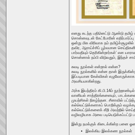
எனது கடந்த பதினெட்டு ஆண்டு தமிழ் ம
சொன்னவுடன் கேட்போரின் எதிர்பார்ப்ப
ஒன்று மிக விரிவாக நம் தமிழ்ச்சூழலில்
தவிர, ஆராய்ச்சிப் பூர்வமான செய்திக
பார்வதியும் தெரிகின்றார்கள்’ என யார
சொன்னால் நம்பி விடுவதும், இந்தச் சாம
சுவடி நூல்கள் என்றால் என்ன?
சுவடி நூல்களில் என்ன தான் இருக்கி
இப்படியான கேள்விகள் எழுவோருக்காக ச
அவசியமாகின்றது.
அச்சு இயந்திரம் கி.பி.14ம் நூற்றாண்டி
வானியல் சாத்திரங்களையும், பாடல்களைய
முயற்சிகள் நிகழ்ந்தன. சீனாவில் பட்ட
கல்வெட்டுக்களாகப் பொறிக்கும் வழக்க
கல்வெட்டுக்களைக் கீறி அவற்றில் செய
வழிவழியாக அவை படியெடுக்கப்பட்டு ப
இன்று நமக்குக் கிடைக்கின்ற பனை ஓல
இலக்கிய இலக்கண நூல்கள்