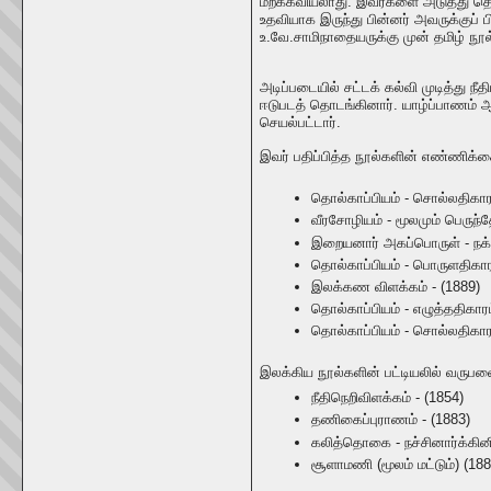
மறக்கவியலாது. இவர்களை அடுத்து தொடர
உதவியாக இருந்து பின்னர் அவருக்குப்
உ.வே.சாமிநாதையருக்கு முன் தமிழ் நூல்
அடிப்படையில் சட்டக் கல்வி முடித்து ந
ஈடுபடத் தொடங்கினார். யாழ்ப்பாணம் ஆற
செயல்பட்டார்.
இவர் பதிப்பித்த நூல்களின் எண்ணிக்
தொல்காப்பியம் - சொல்லதிக
வீரசோழியம் - மூலமும் பெருந்
இறையனார் அகப்பொருள் - நக்
தொல்காப்பியம் - பொருளதிகாரம
இலக்கண விளக்கம் - (1889)
தொல்காப்பியம் - எழுத்ததிகார
தொல்காப்பியம் - சொல்லதிகாரம
இலக்கிய நூல்களின் பட்டியலில் வருப
நீதிநெறிவிளக்கம் - (1854)
தணிகைப்புராணம் - (1883)
கலித்தொகை - நச்சினார்க்கி
சூளாமணி (மூலம் மட்டும்) (18