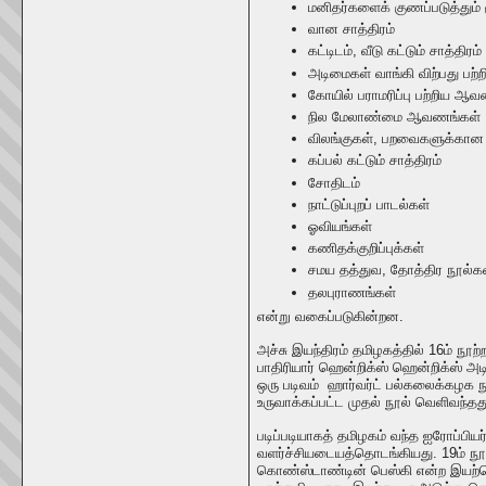
மனிதர்களைக் குணப்படுத்தும்
வான சாத்திரம்
கட்டிடம், வீடு கட்டும் சாத்திரம்
அடிமைகள் வாங்கி விற்பது பற
கோயில் பராமரிப்பு பற்றிய ஆ
நில மேலாண்மை ஆவணங்கள்
விலங்குகள், பறவைகளுக்கான மர
கப்பல் கட்டும் சாத்திரம்
சோதிடம்
நாட்டுப்புறப் பாடல்கள்
ஓவியங்கள்
கணிதக்குறிப்புக்கள்
சமய தத்துவ, தோத்திர நூல்க
தலபுராணங்கள்
என்று வகைப்படுகின்றன.
அச்சு இயந்திரம் தமிழகத்தில் 16ம் நூற
பாதிரியார் ஹென்றிக்ஸ் ஹென்றிக்ஸ் அட
ஒரு படிவம் ஹார்வர்ட் பல்கலைக்கழக ந
உருவாக்கப்பட்ட முதல் நூல் வெளிவந்தத
படிப்படியாகத் தமிழகம் வந்த ஐரோப்பிய
வளர்ச்சியடையத்தொடங்கியது. 19ம் நூற்ற
கொண்ஸ்டாண்டின் பெஸ்கி என்ற இயற்பெ