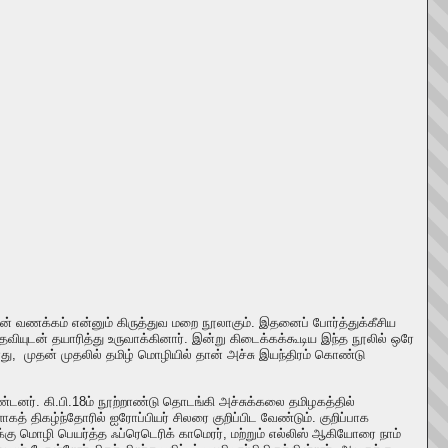
பிரான் வணக்கம் என்னும் கிருத்துவ மறை நூலாகும். இதனைப் போர்த்துக்கீசிய
வியுடன் தயாரித்து உருவாக்கினார். இன்று கிடைக்கக்கூடிய இந்த நூலில் ஒரே
து, முதன் முதலில் தமிழ் மொழியில் தான் அச்சு இயந்திரம் கொண்டு
ொண்டனர். கி.பி.18ம் நூற்றாண்டு தொடங்கி அச்சுக்கலை தமிழகத்தில்
கத் திகழ்ந்தோரில் ஐரோப்பியர் சிலரை குறிப்பிட வேண்டும். குறிப்பாக
ு மொழி பெயர்த்த ஃப்ரெடெரிக் காமெரர், மற்றும் எல்லிஸ் ஆகியோரை நாம்