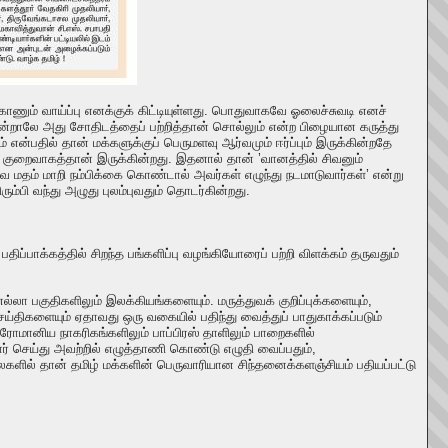
ணும் வாய்ப்பு எனக்குக் கிட்டியுள்ளது. பொதுவாகவே ஓலைச்சுவடி எனச்
என்றாலே அது சோதிடத்தைப் பற்றித்தான் சொல்லும் என்ற பிழையான கருத்து
 என்பதில் தான் மக்களுக்குப் பெருமளவு ஆர்வமும் ஈர்ப்பும் இருக்கின்றதே
 குறைவாகத்தான் இருக்கின்றது. இதனால் தான் ’வானத்தில் சிவனும்
துவ மதம் மாறி நம்பிக்கை கொண்டால் அவர்கள் எழுந்து நடமாடுவார்கள்’ என்று
ரும்பி வந்து அழுது புலம்புவதும் தொடர்கின்றது.
பாக்கத்தில் சிறந்த பங்களிப்பு வழங்கியோரைப் பற்றி விளக்கம் தருவதும்
எல்லா பகுதிகளிலும் இலக்கியங்களையும். மருத்துவக் குறிப்புக்களையும்,
ய்திகளையும் ஏதாவது ஒரு வகையில் பதிந்து வைத்துப் பாதுகாக்கப்படும்
, ரோமானிய நாகரிகங்களிலும் பாப்பிரஸ் தாளிலும் பாறைகளில்
ர் செய்து அவற்றில் எழுத்தாணி கொண்டு எழுதி வைப்பதும்,
ைகளில் தான் தமிழ் மக்களின் பெருவாரியான சிந்தனைக்களஞ்சியம் பதியப்பட்டு