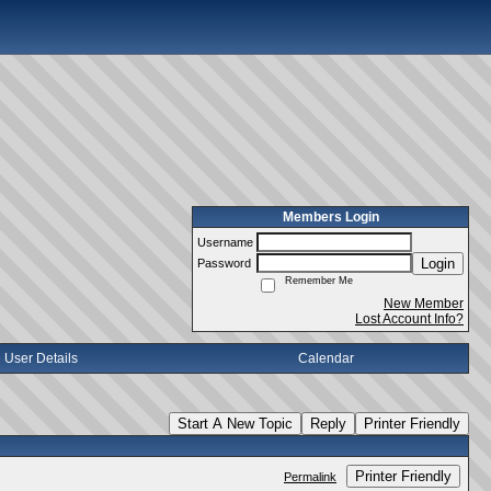
Members Login
Username
Login
Password
Remember Me
New Member
Lost Account Info?
User Details
Calendar
Start A New Topic
Reply
Printer Friendly
Printer Friendly
Permalink