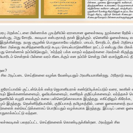
ரபு அறக்கட்டளை மின்னாக்க முயற்சியில் ஏராளமான ஓலைச்சுவடி நூல்களை நேரில் கா
ு என்பது, அது சோதிட சுவடியா என்பதாகத் தான் இருக்கும். ஏனெனில் ஓலைச்சுவடி 
 இருக்கின்றது. நமது சூழலில் பொதுவாகவே மந்திரம். மாயம், சோதிடம், திடீர் அதிசயம்
ளிலோ அல்லது சுயசிந்தனையோடு கூடிய செயல்பாடுகளிலோ நாட்டம் என்பது மிக மிகக்
ாவது சொன்னால் நம்பிவிடுவதும், ’கர்த்தர் பக்க வாதம் வந்தவர்களை அவர்கள் கிருத்
ியாரிடம் சென்றால் பிள்ளை வரம் கிடைக்கும் என நம்பிச் சென்று பின் ஏமாந்துபோய் தி
ன்றன?
ில அடிப்படை செய்திகளை வழங்க வேண்டியதும் அவசியமாகின்றது. அதோடு சுவடி பதிப்
ல் ஐரோப்பாவில் குட்டன்பெர்க் என்ற ஜெமானியரால் கண்டுபிடிக்கப்படும் வரை, உலகின் 
ும் இலக்கணங்களையும், ஓவியங்களையும், கணிதக் குறிப்புக்களையும். வர்த்தகச் செ
ுத்துணியில் எழுதி வைக்கும் கலை பன்னெடுங்காலமாக இருந்தது. எகிப்திலும் கிரேக்க
மும் இருந்தது. தென்னிந்தியாவில், குறிப்பாகத் தமிழகத்தில், பனை ஓலைகளைத் தயா
்திகளைக் கல்வெட்டுக்களாகப் பொறிப்பதும் வழக்கமாக இருந்தது. இப்படிப் பனை ஓல
ாதுகாக்கப்பட்டு வந்தன.
ைச்சுவடிகள் பலதரப்பட்ட செய்திகளைக் கொண்டிருக்கின்றன. அவற்றுள் சில