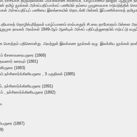
்ச்சியாக திருநெல்வேலி அம்பலவாண கவிராயர், யாழ்ப்பாணம் நல்லூர் ஆறுமுக நாவலர் 
 பின் தமிழ் நூல்கள் அச்சுப்பதிப்பாக்கப் பணியில் தம்மை முழுமையாக ஈடுபடுத்திக
கள் அச்சுப்பதிப்புப் பணியை இலங்கையில் தொடங்கி பின்னர் இப்பணிக்காகத் தமிழகம் 
ீதிபதியாகத் தொழில்புரிந்தவர் யாழ்ப்பாணம் ராவ்பகதூர் சி.வை.தாமோதரம் பிள்ளை அவர
ுமுக நாவலர் அவர்கள் 1849-ஆம் ஆண்டில் அச்சுப் பதிப்புத்துறையில் ஈடுபட்டு வரு
கை மொத்தம் பதினொன்று. அவற்றுள் இலக்கண நூல்கள் ஏழு. இலக்கிய நூல்கள் நான
ாரம் சேனாவரையருரை (1868)
தேவனார் உரையும் (1881)
கீரருரை (1883)
் நச்சினார்க்கினியருரை , 3 பகுதிகள் (1885)
ம், நச்சினார்க்கினியருரை (1891)
் , நச்சினார்க்கினியருரை (1892)
வை
னியருரை (1887)
89)