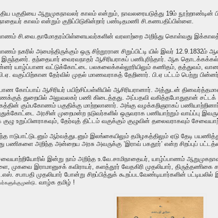
் மத்திய பகுதியை ஆறுமுகநாவலர் காலம் என்றும், நாவலரையடுத்து 19ம் நூற்றாண்டி
ாதையர் காலம் என்றும் குறிப்பிடுகின்றார் பண்டிதமணி சி.கணபதிப்பிள்ளை.
ணம் சி.வை.தாமோதரம்பிள்ளையவர்களின் வரலாற்றை அறிந்து கொள்வது இக்காலத்
ாணம் நகரில் அமைந்திருக்கும் ஒரு சிற்றூரான சிறுப்பிட்டி யில் இவர் 12.9.1832ம் 
் இருந்தனர். தந்தையார் வைரவநாதர் ஆசிரியராகப் பணிபுரிந்தார். ஆக தொடக்கக்கல்
ன்னர் யாழ்ப்பாண வட்டுக்கோட்டை பலகலைக்கல்லூரியிலும் கணிதம், தத்துவம், வா
.ஏ. வகுப்பிற்கான தேர்வில் முதல் மாணவராகத் தேறினார். பி.ஏ பட்டம் பெற்று பின்னர் 
ப்பாண கோப்பாய் ஆசிரியர் பயிற்சிப்பள்ளியில் ஆசிரியரானார். அத்துடன் தினவர்த்
்குத் துறையில் அலுவலகர் பணி கிடைத்தது. அப்பதவி வகித்தபோதுதான் சட்டக் கல்வி
கத்தின் கும்பகோணம் பகுதிக்கு மாற்றலானார். அங்கு வழக்கறிஞராகப் பணியாற்றினார்
ுதுக்கோட்டை அரசின் முறைமன்ற நடுவர்களில் ஒருவராக பணியாற்றும் வாய்ப்பு இவருக
குழு உறுப்பினராகவும், தேர்வுத் திட்டம் வகுக்கும் குழுவின் தலைவராகவும் சேவை
த ஈடுபாட்டுடனும் ஆர்வத்துடனும் இலங்கையிலும் தமிழகத்திலும் ஏடு தேடி பயணித்து
ரது பணிகளை அறிந்த அன்றைய அரசு அவருக்கு ’இராவ் பகதூர்’ என்ற சிறப்புப் பட்டத்
ச் சேவையாற்றியோரில் இன்று நாம் அறிந்த உ.வே.சாமிநாதையர், யாழ்ப்பாணம் ஆறுமுகநா
பிள்ளை, முகவை இராமானுசக் கவிராயர், களத்தூர் வேதகிரி முதலியார், திருத்தணிக
ி.எஸ். சபாபதி முதலியார் போன்று சிறப்பித்துக் கூறப்படவேண்டியார்களின் பட்டியலில் இ
. வாழ்க தமிழ் !
ர்களுக்குமுண்டு