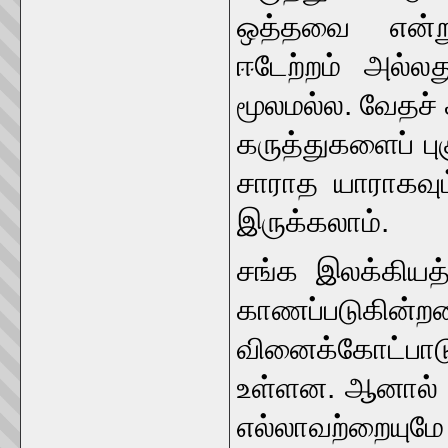
ஒத்தவை என்று 
ஈடேற்றம் அல்லத
மூலமல்ல. வேதச் 
கருத்துகளைப் பு
சாராத யாராகவும
இருக்கலாம்.
சங்க இலக்கியத
காணப்படுகி
வினைக்கோட்பாடு
உள்ளன. ஆனால் 
எல்லாவற்றையுமே