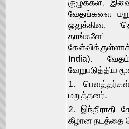
குழுக்கள். இ
வேதங்களை மற
ஒதுக்கின, ‘த
தாங்களே’
கேள்விக்குள்ள
India). வேதம
வேறுபடுத்திய மூ
1. பௌத்தர்கள
மறுத்தனர்.
2. இந்திராதி 
கீழான நடத்தை 