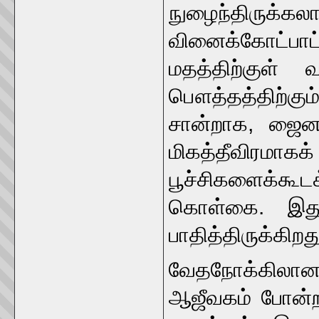
நுழைந்திருக்கலா
வினைக்கோட்பாட
மதத்திற்குள் 
பௌத்தத்திற்கு
சான்றாக, ஜைன
மிகத்தீவிரமாக
பூச்சிகளைக்க
கொள்கை. இது
பாதித்திருக்கிறத
வேதநோக்கிலான 
ஆஜீவகம் போன்றவ