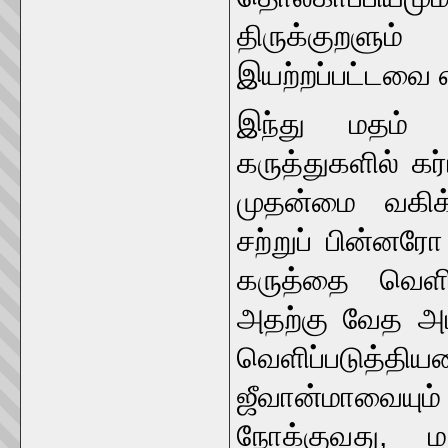
திருக்குறள
இயற்றப்பட்டவை 
இந்து மதம் எ
கருத்துகளில் கர
முதன்மை வகிக
சற்றுப் பின்னர
கருத்தை வெளிப்
அதற்கு வேத அட
வெளிப்படுத
ஜீவான்மாவையு
நோக்குவது, மற