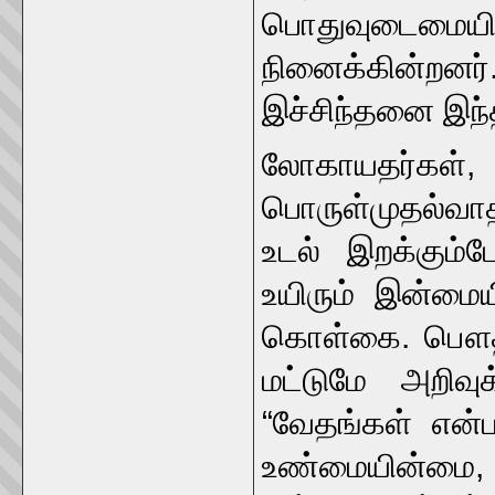
பொதுவுடைமையி
நினைக்கின்றனர
இச்சிந்தனை இந்த
லோகாயதர்க
பொருள்முதல்வாத
உடல் இறக்கும்
உயிரும் இன்மைய
கொள்கை. பௌதிக
மட்டுமே அறிவு
“வேதங்கள் என்ப
உண்மையின்மை, உ