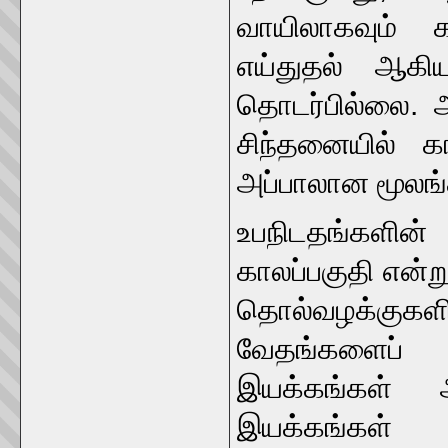
வாயிலாகவும் 
எய்துதல் ஆகிய
தொடர்பில்லை. ஆ
சிந்தனையில் 
அப்பாலான மூலங்
உபநிடதங்களின
காலப்பகுதி என்று
தொல்வழக்கு
வேதங்களைப் ப
இயக்கங்கள் அ
இயக்கங்கள் 