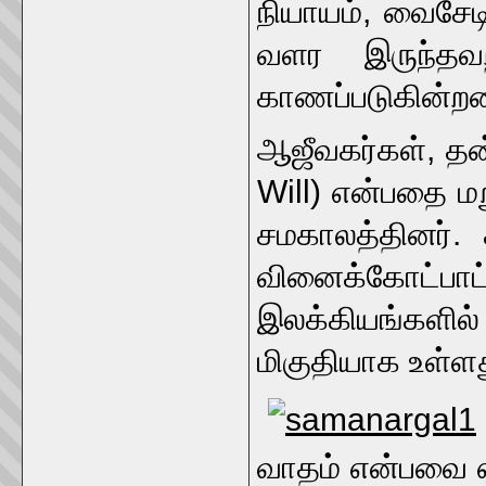
நியாயம், வைசேட
வளர இருந்தவற
காணப்படுகின்ற
ஆஜீவகர்கள், தன
Will) என்பதை ம
சமகாலத்தினர். ச
வினைக்கோட்ப
இலக்கியங்களி
மிகுதியாக உள்ளத
வாதம் என்பவை ஏ