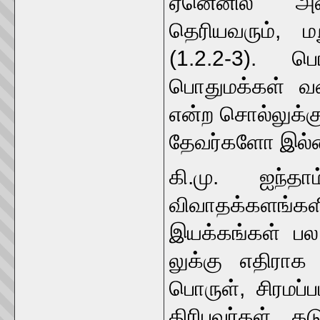
ஏனெனில் அவற்
தெரியவரும், மற
(1.2.2-3). ப
பொதுமக்கள் வக
என்ற சொல்லுக்க
தேவர்களோ இல்ல
கி.மு. ஐந்த
விவாதக்களங்கள
இயக்கங்கள் ப
லுக்கு எதிரா
பொருள், சிரமப்
திரிபவர்கள், 