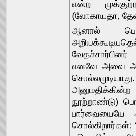
என்ற முக்குற
(லோகாயதா, தேவி
ஆனால் பொரு
அறியக்கூடிய
வேதச்சார்பினர்
எனவே அவை அவர
சொல்லமுடிய
அனுமதிக்கின்ற
நூற்றாண்டு) பொ
பார்வையையே அ
சொல்கிறார்கள்: