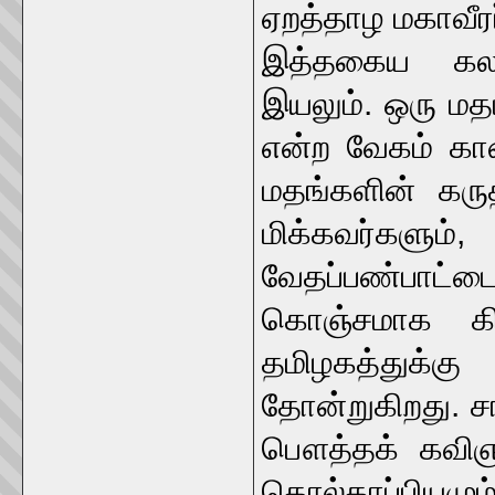
ஏறத்தாழ மகாவீரர
இத்தகைய கலாச்
இயலும். ஒரு மத
என்ற வேகம் கா
மதங்களின் கரு
மிக்கவர்களும
வேதப்பண்பாட
கொஞ்சமாக கி.
தமிழகத்துக்க
தோன்றுகிறது. ச
பௌத்தக் கவிஞர
தொல்காப்பியம