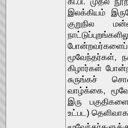
கி.பி. முதல் ந
இலக்கியம் இருவ
குறுநில மன்
நாட்டுப்புறங்களி
போன்றவர்களைப
மூவேந்தர்கள், ந
கிழார்கள் போன்ற
சுருங்கச் சொ
வாழ்க்கை, மூவே
இரு பகுதிகளை
உட்பட) தெளிவாக
மூவேந்தர்களுக்க