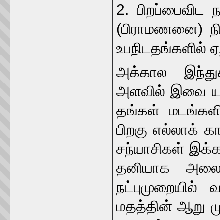
2. பிறப்பைவி
(பிராமணனை) நிச
உபநிடதங்களில் ஏ
அக்கால இந்துக
அளவில் இவை யா
தங்கள் மடங்களி
பிறகு எல்லாக் க
சந்யாசிகள் இக்க
தனியாக அலைந்
நட்புமுறையில் வ
மதத்தின் ஆறு மு