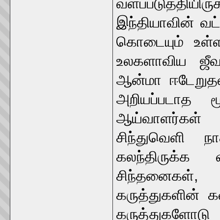
வளப்படுத்திய
இந்தியாவின் வட
கொடையும் உள்ள
உலகளாவிய ஜீவா
ஆன்மா ஈடேறுதல
அறியப்படாத ம
ஆய்வாளர்கள் பல
சிந்துவெளி நா
கலந்திருக்க வ
சிந்தனைகள்,
கருத்துகளின் 
கருத்துகளோடு