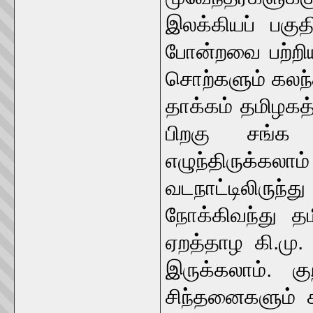
இலக்கியப் பகு
போன்றவை பற்றி
சொற்களும் கலந்
தாக்கம் தமிழகத்
பிறகு சங்க 
எழுந்திருக்
வடநாட்டிலிருந
நோக்கிவந்து தம
ஏறத்தாழ கி.மு.
இருக்கலாம். 
சிந்தனைகளும் 