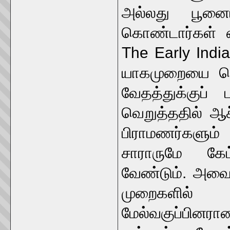
அல்லது பூனைய
கொண்டார்கள் என
The Early India
யாகமுறையை வெற
வேதத்துக்குப்
வெறுத்ததில் ஆச
பிராமணர்களும
சாராருமே கேட
வேண்டும். அவைக
முறைகளில் 
மேல்வகுப்பினரா