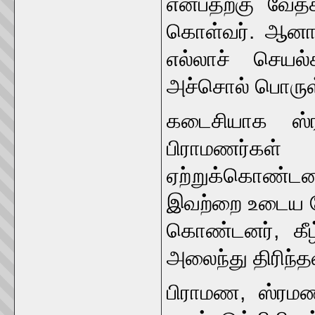
என்பதற்கு வேத
கொள்வர். ஆனால்
எல்லாச் செயல
அச்சொல் பொருள்
கடைசியாக ஸ்ர
பிராமணர்கள்
ஏற்றுக்கொண்டனர்
இவற்றை உடைய மேல
கொண்டனர், கீழ்
அலைந்து திரிந்
பிராமண, ஸ்ரமண