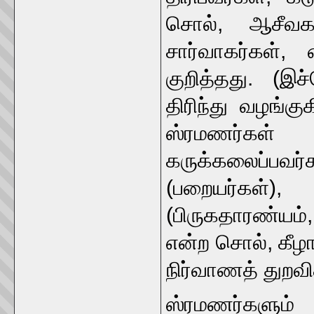
சொல், ஆசீவகர
சார்வாகர்கள்,
குறித்தது. (இ
திரிந்து வழங்க
ஸ்ரமணர்கள்
கருக்கலைப்பவ
(பறையர்கள்),
(பிருகதாரண்யம்
என்ற சொல், கீழ
நிர்வாணத் துறவ
ஸ்ரமணர்களும் 