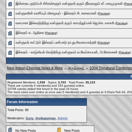
இன்றைய குடும்பச் சிக்கல்களும் வள்ளுவர் தரும் தீர்வுகளும் வீ. பாலமுருகன்
(Previ
வள்ளுவரின் வாசிப்பும் விழைவும் - இல்லறம் சி. கலைமகள்
(Preview)
வளமான இல்லறத்திற்கு வள்ளுவர் தரும் காமத்துப்பால் ஜெ.கெ. வாசுகி
(Preview)
இல்லறம் க. ஆதிரை
(Preview)
வள்ளுவர் காட்டும் இல்லறப் பண்பாடு நா.து.சிவகாமசுந்தரி
(Preview)
இல்லறம் - வாழ்வியல் வெற்றிக்கு வள்ளுவம் வ.வேம்பையன், அ.கோவலன்
(Preview)
New Indian-Chennai News & More
→
திருக்குறள்
→
2004 Thirukural Confernec
Registered Members:
1,539
Topics:
3,703
Total Posts:
35,123
There are currently
0
member(s) and
103
guest(s) online
.
10708
user(s) visited this forum in the past 24 hours
The most users ever online at once was 5 member(s) and 4 guest(s) at 3:03am Feb 04, 20
Forum Information
Total Posts: 80
Moderators:
Guru
,
tholkappiyan
,
Admin
No New Posts
New Posts