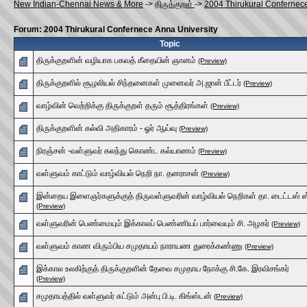
New Indian-Chennai News & More
->
திருக்குறள்
->
2004 Thirukural Confernece
Forum: 2004 Thirukural Confernece Anna University
Topic
திருக்குறளின் வழியாக பகவத் கீதையின் ஞானம்
(Preview)
திருக்குறளில் சூழலியல் சிந்தனைகள் முனைவர் அ.ஜான் பீட்டர்
(Preview)
வாழ்வின் வெற்றிக்கு திருக்குறள் தரும் சூத்திரங்கள்
(Preview)
திருக்குறளின் கல்வி அதிகாரம் - ஓர் ஆய்வு
(Preview)
நிரஞ்சன் -வள்ளுவர் கலந்து கொண்ட கல்யாணம்
(Preview)
வள்ளுவம் காட்டும் வாழ்வியல் நெறி நா. தனராசன்
(Preview)
இன்றைய இளைஞர்களுக்குத் திருவள்ளுவரின் வாழ்வியல் நெறிகள் தா. டைட்டஸ் ஸ்
(Preview)
வள்ளுவரின் பெண்மையும் இக்காலப் பெண்ணியப் பார்வையும் சி. அழகர்
(Preview)
வள்ளுவம் காண விரும்பிய சமுதாயம் நாராயண துரைக்கண்ணு
(Preview)
இக்கால உலகிற்குத் திருக்குறளின் தேவை சமுதாய நோக்கு சி.கே. இரவிசங்கர்
(Preview)
சமுதாயத்தில் வள்ளுவர் சுட்டும் அன்பு பி.டி. கிங்ஸ்டன்
(Preview)