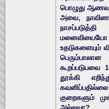
பொழுது ஆணவச்
அவை, நாவினா
நாசப்படுத
மனைவியையோ மி
உதடுகளையும் வ
பெரும்பாலா
கூறப்படுபவை 1
தூக்கி எறிந்
கவனிப்பதில்ல
குறைகளும் முக
அல்லவா?