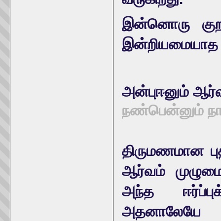
இன்னொரு குற
இன்றியமையாத க
அன்புஈனும் ஆர
நண்பென்னும் நாட
திருமணமான புத
ஆர்வம் முழும
அந்த ஈர்ப்ப
அதனாலேயே