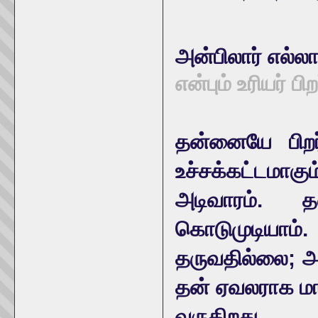
அன்பிலார் எல்லா
என்பும் உரியர் பிற
தன்னையே பிறர
உச்சக்கட்டமாக
அடிவாரம். 
கொடுமுடியா
தருவதில்லை; அ
தன் ஏவலராக மா
வருகிறது.