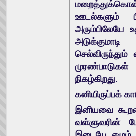
மறைத்துக்கொ
ஊடல்களும் பி
அரும்பிலேயே உ
அடுக்குமாடி 
செல்விருந்தும்
முரண்பாடுகள
நிகழ்கிறது.
கனியிருப்பக் கா
இனியவை கூறலை
வள்ளுவரின் பேர
இடையே எழும் 