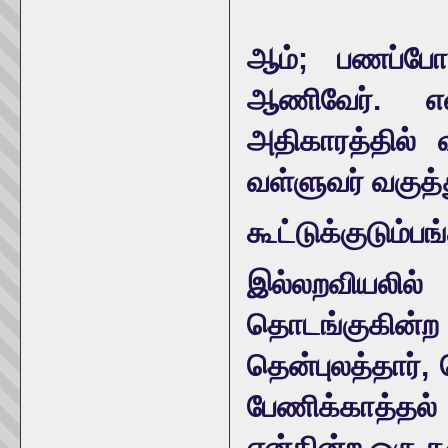
ஆம்; பணப்போர
ஆணிவேர். எ
அதிகாரத்தில்
வள்ளுவர் வகுத்
கூட்டுக்குடும்ப
இல்லறவியலில்
தொடங்குகின்ற
தென்புலத்தார், 
பேணிக்காத்தல்
என்கின்ற ஒரு 