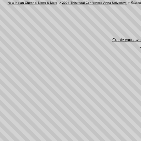
New Indian-Chennai News & More
->
2004 Thirukural Confernece Anna University
->
இல்லறம
Create your ow