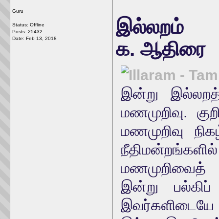
Guru
இல்லறம்
Status: Offline
Posts: 25432
Date:
Feb 13, 2018
க. ஆதிரை
இன்று இல்லறத்
மணமுறிவு. குற
மணமுறிவு நிகழ
நீதிமன்றங்கள
மணமுறிவைத் த
இன்று பல்கிப்
இவர்களிடையே 