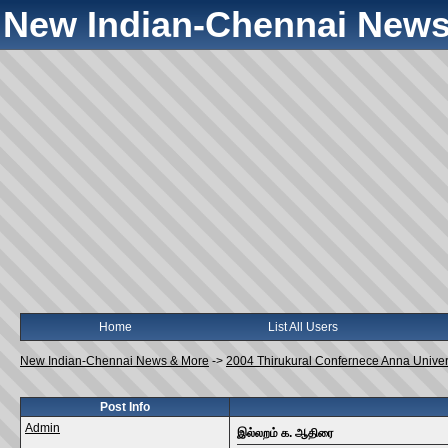
New Indian-Chennai News
Home
List All Users
New Indian-Chennai News & More
->
2004 Thirukural Confernece Anna Univer
Post Info
Admin
இல்லறம் க. ஆதிரை