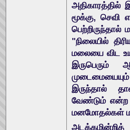
அதிகாரத்தில் இ
மூக்கு, செவி எ
பெற்றிருந்தால் 
"நிலையில் திரி
மலையை விட உயர்
இருபெரும் 
முடைமையையும்
இருந்தால் தா
வேண்டும் என்ற
மனமோதல்கள் ம
அடக்கமின்றித