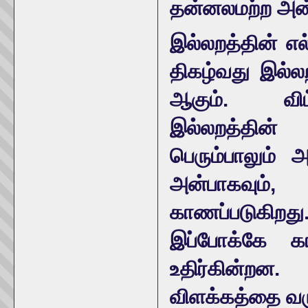
தன்னலமற்ற அன
இல்லறத்தின் எ
திகழ்வது இல்
ஆகும். விட
இல்லறத்தின்
பெரும்பாலும் 
அன்பாகவும், 
காணப்படுகிறத
இப்போக்கே க
உதிர்கின்றன.
விளக்கத்தை வரு