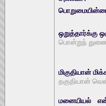
பொறுமையின்ம
ஒறுத்தார்க்கு 
பொன்றுந் துணைய
மிகுதியான் மிக
தகுதியான் வென்
மனையியல் என