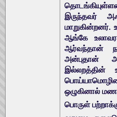
தொடங்கியுள்ள
இருந்தவர் அ
மாறுகின்றனர்.
ஆங்கே உலாவரத
ஆர்வந்தான் ந
அன்புதான் அ
இல்லறத்தின் 
பொய்யாமொழியை
ஒழுகினால் மணம
பொருள் பற்றாக்