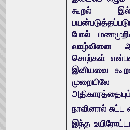
கூறல் இல்ல
பயன்படுத்தப்படு
போல் மணமுறிவு
வாழ்வினை ஆக
சொற்கள் என்பத
இனியவை கூறலை
முறையிலே
அதிகாரத்தையும்
நாவினால் சுட்ட 
இந்த உயிரோட்ட