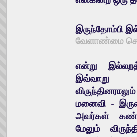
இருந்தோம்பி இல
வேளாண்மை செய
என்று இல்லறத்
இவ்வாறு பெ
விருந்தினராலும
மனைவி - இருவ
அவர்கள் கண்ட
மேலும் விருந