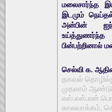
மலைசார்ந்த இட
இடமும் நெய்தல
அன்பின் ஐ
உய்த்துணர்ந்
பின்பற்றினால் 
செல்வி க. ஆதி
தகவல் தொழில்நு
முதலாம் ஆண்டு ஜ
எஸ்.எஸ்.என்.பொ
காலவாக்கம், ச