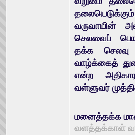
வறுமை தலையெட
தலையெடுக்கும்.
வருவாயின் அள
செலவைப் பொற
தக்க செலவு 
வாழ்க்கைத் த
என்ற அதிகாரத
வள்ளுவர் முத்தி
மனைத்தக்க மா
வளத்தக்காள் வ