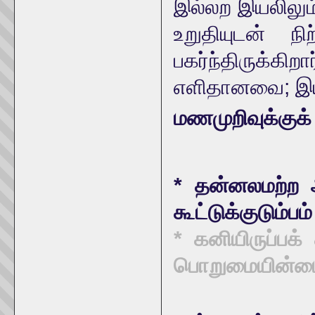
இல்லற இயலிலும்
உறுதியுடன் நி
பகர்ந்திருக்
எளிதானவை; இய
மணமுறிவுக்குக
* தன்னலமற்ற 
கூட்டுக்குடும்ப
* கனியிருப்பக்
பொறுமையின்ம