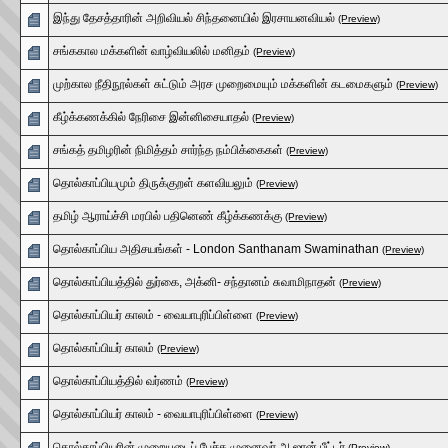
இந்து தேசத்தாரின் அறிவியல் சிந்தனையில் இரசாயனவியல்
(Preview)
சங்ககால மக்களின் வாழ்வியலில் மனிதம்
(Preview)
முற்கால நீதிநூல்கள் சுட்டும் அரச முறைமையும் மக்களின் கடமைகளும்
(Preview)
கீழ்க்கணக்கில் நேரிசை இன்னிசையாதல்
(Preview)
சங்கத் தமிழரின் நிமித்தம் சார்ந்த நம்பிக்கைகள்
(Preview)
தொல்காப்பியமும் திருக்குறள் களவியலும்
(Preview)
தமிழ் ஆராய்ச்சி மரபில் பதினெண் கீழ்க்கணக்கு
(Preview)
தொல்காப்பிய அதிசயங்கள் - London Santhanam Swaminathan
(Preview)
தொல்காப்பியத்தில் துர்கை, அக்னி- சந்தானம் சுவாமிநாதன்
(Preview)
தொல்காப்பியர் காலம் - வையாபுரிப்பிள்ளை
(Preview)
தொல்காப்பியர் காலம்
(Preview)
தொல்காப்பியத்தில் வர்ணம்
(Preview)
தொல்காப்பியர் காலம் - வையாபுரிப்பிள்ளை
(Preview)
தொல்காப்பியரின் முறையுடைப் பேச்சு முனைவர் அ.ஜான் பீட்டர்
(Preview)