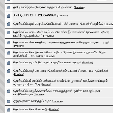
தமிழ் வளர்த்த பெரியார்கள் அந்தண பெருமக்கள்.
(Preview)
ANTIQUITY OF THOLKAPPIAM
(Preview)
தொல்காப்பியமும் பெருமித மெய்ப்பாடும் - மீள் பார்வை - போ. சத்தியமூர்த்தி
(Previe
தொல்காப்பிய மரபியலின் அடிப்படையில் சங்க இலக்கியங்கள் (நால்வகை மரபினர்
மட்டும். -மு.பழனியப்பன்
(Preview)
தொல்காப்பிய சொல்லதிகார உரைகளில் ஒற்றுமைகளும் வேற்றுமைகளும் -- ர.ரதி
(Preview)
தொல்காப்பியரின் திணைக் கோட்பாடும் - பிற்கால இலக்கண நூல்களில் அதன்
வளர்ச்சியும் -- கா. சுரேஷ்
(Preview)
தொல்காப்பியரும் அறிவியலும்! - முருகேசு பாக்கியநாதன்
(Preview)
தொல்காப்பியவழி புறநானூறு தெளிவுறுத்தும் பாடாண் திணை - ப.சு. மூவேந்தன்
(Preview)
தொல்காப்பியம் காட்டும் பண்டையக் காலப் போர் முறைகள் (புறத்திணையியலும்
சமுதாயமும்) - பா.பிரபு
(Preview)
தொல்காப்பிய எழுத்ததிகாரத்தில் சார்பெழுத்துகள் குறித்த உரைமறுப்புகள் -
மா.தினேஷ்வரன்
(Preview)
குறுந்தொகை உணர்த்தும் அறம்
(Preview)
தொல்காப்பியரின் மெய்ப்பாடு
(Preview)