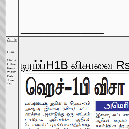
__________________
Admin
Guru
டிரம்ப்H1B விசாவை Rs
Status:
Offline
Posts:
25432
Date:
June
10th