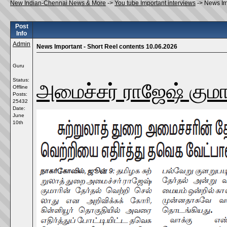
New Indian-Chennai News & More
->
You tube Important interviews
->
News Im
Post
Info
Admin
News Important - Short Reel contents 10.06.2026
Guru
Status:
அமைச்சர் ராஜேஷ் குமார
Offline
Posts:
25432
Date:
June
10th