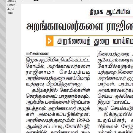
25432
Date:
June
10th