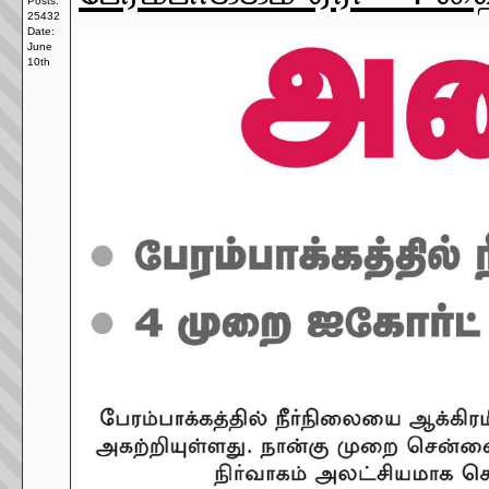
Posts:
25432
Date:
June
10th