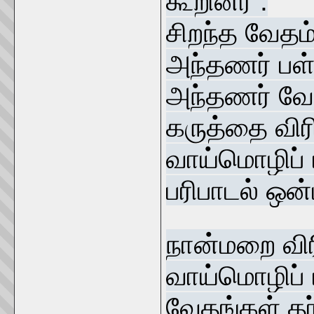
கூறினர் :
சிறந்த வேதம்
அந்தணர் பள்ள
அந்தணர் வேத
கருத்தை விர
வாய்மொழிப் 
பரிபாடல் ஒன்ப
நான்மறை விர
வாய்மொழிப் ப
வேதங்கள் தர