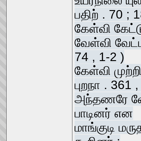
உயர்நிலை யுல
பதிற் . 70 ; 
கேள்வி கேட்
வேள்வி வேட்ட
74 , 1-2 )
கேள்வி முற்ற
புறநா . 361 ,
அந்தணரே வேத
பாடினர் என
மாங்குடி மரு