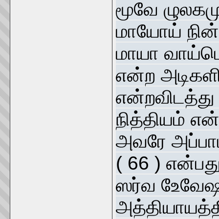
மூவே ழுலகம
மாயோய் நின்
மாயா வாய்மொ
என்ற அடிகளி
என்றவிடத்த
நித்தியம் எ
அவரே அப்பா
( 66 ) என்பத
ஸர்வ உேவேஷ
அத்தியாயத்த