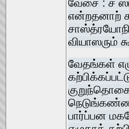
வேசை : ச ஸர
என்றதனாற் 
சாஸ்த்ரயோநி
வியாஸரும் க
வேதங்கள் எழ
கற்பிக்கப்பட
குறுந்தொகைய
நெடுங்கண்ண
பார்ப்பன மக
எழுதாக் கற்