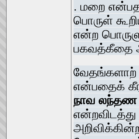
. மறை என்பத
பொருள் கூறிய
என்ற பொருள
பகவத்கீதை அ
வேதங்களாற் 
என்பதைக் கீர
நாவ லந்தண ர
என்றவிடத்து
அறிவிக்கின