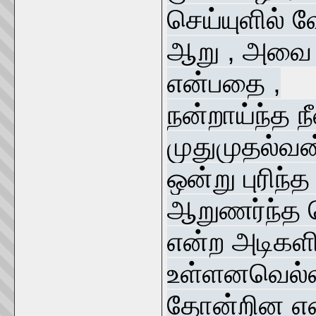
செய்யுளில் 
ஆறு , அவை 
என்பதை ,
நன்றாய்ந்த 
முதுமுதல்வ
ஒன்று புரிந்த
ஆறுணர்ந்த வ
என்ற அடிகளிற
உள்ளனவெல்லா
தோன்றின என