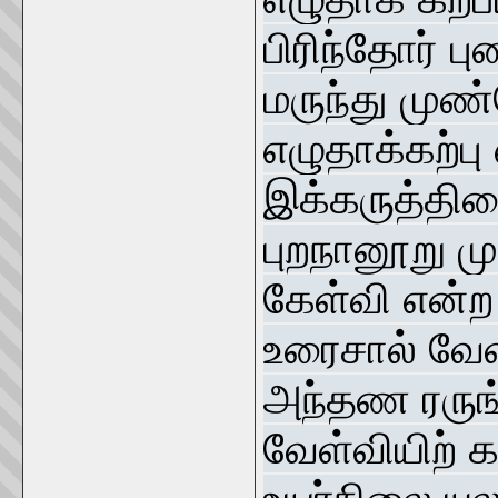
பிரிந்தோர் பு
மருந்து முண
எழுதாக்கற்பு
இக்கருத்தினை
புறநானூறு மு
கேள்வி என்ற 
உரைசால் வேள
அந்தண ரருங்க
வேள்வியிற் 