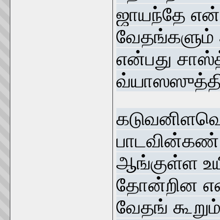
ஜாயந்தே என்ற
வேதங்களும்
என்பது சாஸ்
வ்யாஸஸுத்திர
கடுவனிளவெய
பாடவின்கண் 
ஆங்குள்ள உய
தோன்றின எ
வேதங் கூறும