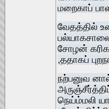
மறைகாப் பாள
வேதத்தில் உ
பல்யாகசாலை 
சோழன் கரிக
,ததாகப் புறநா
நற்பனுவ னால
அருஞ்சீர்த்
நெய்ம்மலி ய