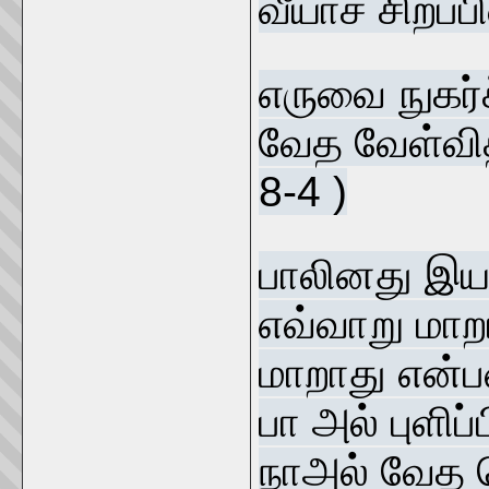
வீயாச் சிற்ப்
எருவை நுகர்
வேத வேள்வித
8-4 )
பாலினது இய
எவ்வாறு மா
மாறாது என்பத
பா அல் புளிப்
நாஅல் வேத ந