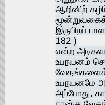
ஆறினிற் கழ
மூன்றுவகைக் 
இருபிறப் பாள
182 )
என்ற அடிகளா
உபநயனம் செய
வேதங்களைக்
உபநயனமே அவன
அப்போது, கா
நான்கு வேதங