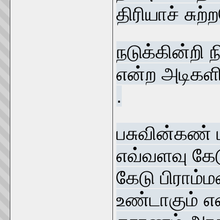
திரியாச் சு
நடுக்கின்றி ந
என்ற அடிகளிற
.
பசுவின்கண் ப
எவ்வளவு கே
கேடு பிராம்
உண்டாகும் என