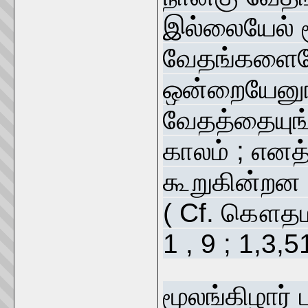
இல்லையேல் ம
வேதங்களையே
ஒன்றையேனுங்
வேதத்தையுங
காலம் ; எனத
கூறுகின்றன 
( Cf. கௌதமதர
1 , 9 ; 1,3,51
மூலங்கிழார்