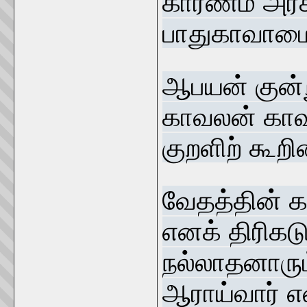
காரணம் அரசன
பாதுகாவாமை
ஆபயன் குன்ற
காவலன் காவ
குறளிற் கூறின
வேதத்தின் க
எனக் திரிகட
நல்லாதனாரு
ஆராய்வார் 