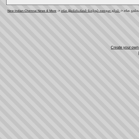
New Indian-Chennai News & More
->
சங்க இலக்கியங்கள் போற்றும் சனாதன தர்மம்
->
சங்க நூல்க
Create your ow