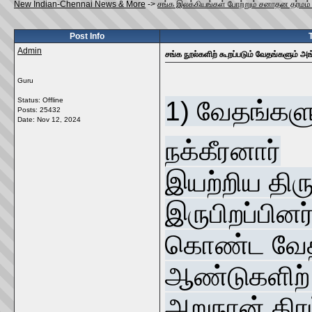
New Indian-Chennai News & More
->
சங்க இலக்கியங்கள் போற்றும் சனாதன தர்மம
Post Info
Admin
சங்க நூல்களிற் கூறப்படும் வேதங்களும் அ
Guru
Status: Offline
1) வேதங்களு
Posts: 25432
Date:
Nov 12, 2024
நக்கீரனார்
இயற்றிய திரு
இருபிறப்பின
கொண்ட வேதங
ஆண்டுகளிற்
அறுநான் கிர