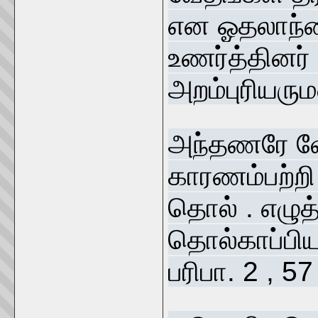
என ஓதலாந்தை
உணர்த்தினர் 
அறம்புரியரு
அந்தணரே வே
காரணம்பற்ற
தொல் . எழுத
தொல்காப்பி
பரிபா. 2 , 57