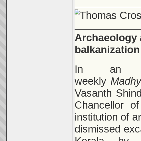
Archaeology a
balkanization
In an in
weekly
Madh
Vasanth Shind
Chancellor o
institution of 
dismissed exca
Kerala b