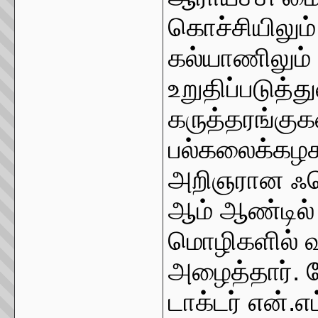
கொச்சியிலும்
கல்யாணிலும் 
உறுதிப்படுத்
கருத்தரங்குக
பல்கலைக்கழகத
அறிஞரான ஃப
ஆம் ஆண்டில் ல
மொழிகளில் வக
அழைத்தார். க
டாக்டர் என்.