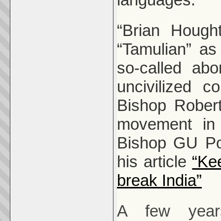
“Brian Hough
“Tamulian” as 
so-called abo
uncivilized 
Bishop Robert
movement in 
Bishop GU Po
his article
“Ke
break India”
A few year