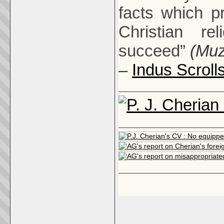
facts which p
Christian re
succeed”
(Muz
–
Indus Scroll