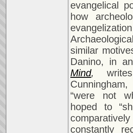
evangelical po
how archeolo
evangelizati
Archaeologic
similar motive
Danino, in an
Mind
,
writ
Cunningham, t
“were not wh
hoped to “s
comparativel
constantly re