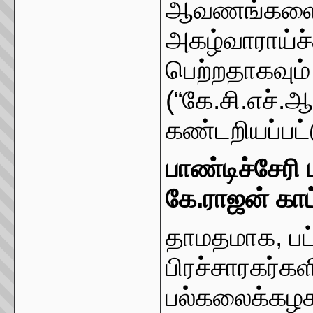
ஆவணங்களை சம
அகழ்வாராய்ச்
பெற்றதாகவும் 
(“கே.சி.எச்.
கண்டறியப்பட்ட
பாண்டிச்சேரி
கே.ராஜன் காட
தாமதமாக, பட
பிரச்சாரகர்க
பல்கலைக்கழகத