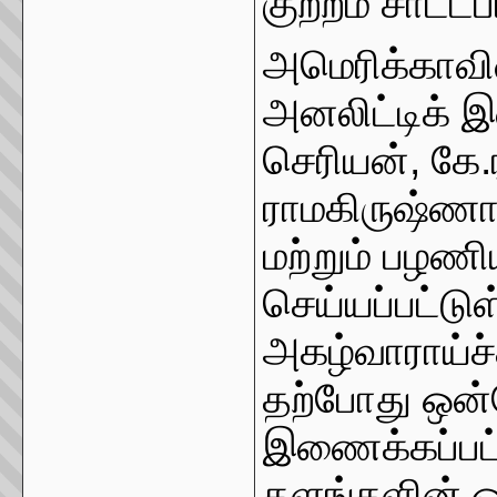
குற்றம் சாட்டப
அமெரிக்காவின
அனலிட்டிக் இ
செரியன், கே.
ராமகிருஷ்ணா
மற்றும் பழணிய
செய்யப்பட்டு
அகழ்வாராய்ச
தற்போது ஒன
இணைக்கப்பட்ட
தளங்களின் 