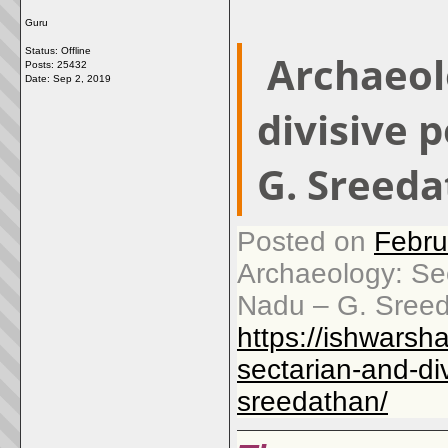
Guru
Status: Offline
Archaeol
Posts: 25432
Date:
Sep 2, 2019
divisive p
G. Sreed
Posted on
Febru
Archaeology: Sect
Nadu – G. Sree
https://ishwars
sectarian-and-div
sreedathan/