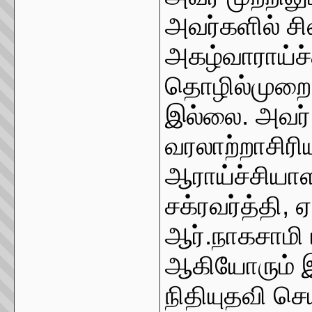
அவர்களில் ச
அகழ்வாராய்ச
தொழில்முறை அ
இல்லை. அவர்
வரலாற்றாசிரி
ஆராய்ச்சியாள
சக்ரவர்த்தி, 
ஆர்.நாகசாமி ம
ஆகியோரும் இ
நிதியுதவி செ