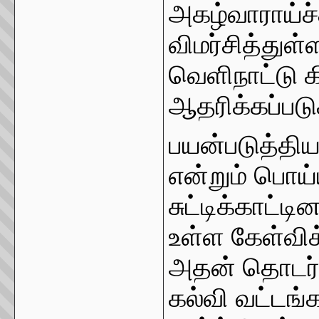
அகழ்வாராய்
விமர்சித்துள்
வெளிநாட்டு 
ஆதரிக்கப்படு
பயன்படுத்திய
என்றும் பொய்
சுட்டிக்காட்ட
உள்ள கேள்விக
அதன் தொடர்ப
கல்வி வட்டங்