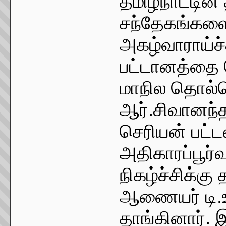
தமிழ்நாட்டி
சந்தேகங்களை 
அகழ்வாராய்ச்ச
பட்டானத்தை த
மாநில தொல்
ஆர்.சிவானந்த
செரியன் பட்
அதிகாரப்பூர்
நிகழ்ச்சிக்க
ஆணையர் டி.
தாங்கினார். 