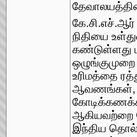
தேவாலயத்தின்
கே.சி.எச்.ஆர்
நிதியை உள்
கண்டுள்ளது மற
ஒழுங்குமுறை 
உரிமத்தை ரத்
ஆவணங்கள், ச
கோடிக்கணக்க
ஆகியவற்றை கே
இந்திய தொல்