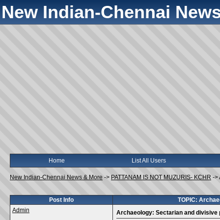
New Indian-Chennai News
Home
List All Users
New Indian-Chennai News & More
->
PATTANAM IS NOT MUZURIS- KCHR
->
Post Info
TOPIC: Archaeol
Admin
Archaeology: Sectarian and divisive 