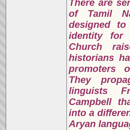
There are ser
of Tamil N
designed to 
identity fo
Church rais
historians h
promoters o
They propa
linguists 
Campbell tha
into a differ
Aryan langua