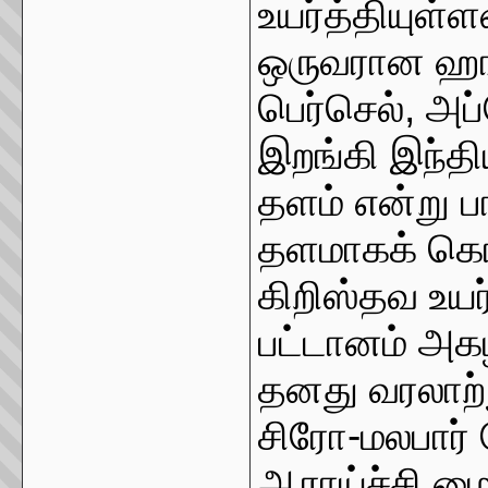
உயர்த்தியுள்ள
ஒருவரான ஹங்
பெர்செல், அப
இறங்கி இந்த
தளம் என்று பா
தளமாகக் கொ
கிறிஸ்தவ உயர
பட்டானம் அகழ
தனது வரலாற்
சிரோ-மலபார் 
ஆராய்ச்சி ம