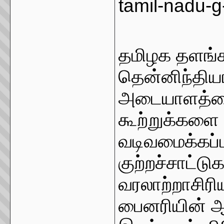
tamil-nadu-g
தமிழக தளங்
தென்னிந்தியா
அடையாளத்தை 
கூற்றுக்களை 
வடிவமைக்கப்
குற்றச்சாட்ட
வரலாற்றாசிரி
பைனரியின் ஆக