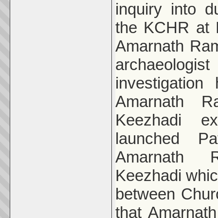
inquiry into 
the KCHR at 
Amarnath Rama
archaeologist
investigatio
Amarnath R
Keezhadi e
launched Pa
Amarnath R
Keezhadi whi
between Church
that Amarnath