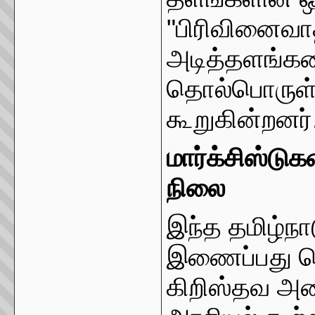
"பிரிவினைவா
அடித்தளங்கள
தொல்பொருள் 
கூறுகின்றனர்
மார்க்சிஸ்டு
நிலை
இந்த தமிழ்ந
இணைப்பது தெ
கிறிஸ்தவ அட