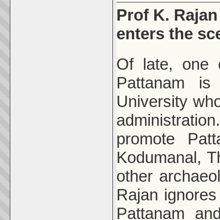
Prof K. Rajan
enters the sc
Of late, one 
Pattanam i
University wh
administratio
promote Patt
Kodumanal, Th
other archaeo
Rajan ignores 
Pattanam and