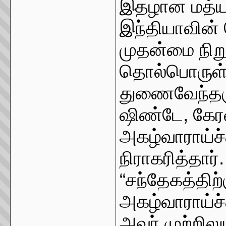
இதழான மத்யமத
இந்தியாவின்
முதன்மை நிற
தொல்பொருள்
துணைவேந்தரு
ஷிண்டே, கேர
அகழ்வாராய்ச்
நிராகரித்தார
“சந்தேகத்திற்
அகழ்வாராய்ச
அவர் முற்றில