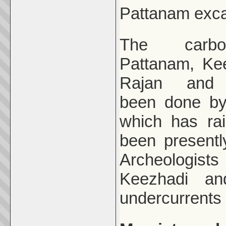
Pattanam exca
The carb
Pattanam, Ke
Rajan and 
been done by 
which has ra
been presentl
Archeologist
Keezhadi an
undercurrents 