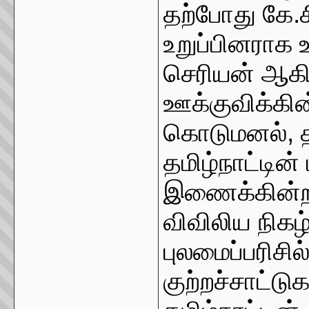
தற்போது கே.சி
உறுப்பினராக உ
செரியன் ஆகி
ஊக்குவிக்கி
கொடுமனல், தந்
தமிழ்நாட்டி
இணைக்கின்றன
விவிலிய நிகழ்ச
புலமைப்பரிச
குற்றச்சாட்டு