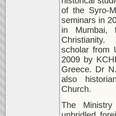
historical stu
of the Syro-M
seminars in 20
in Mumbai, f
Christianity
scholar from 
2009 by KCHR
Greece. Dr N
also histor
Church.
The Ministry
unbridled fo