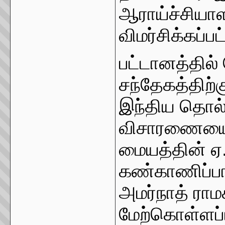
ஆராய்ச்சியா
விமர்சிக்கப்பட
பட்டானத்தில்
சந்தேகத்திற்
இந்திய தொல்
விசாரணையை 
மையத்தின் ஏ
கண்காணிப்ப
அமர்நாத் ரா
மேற்கொள்ளப