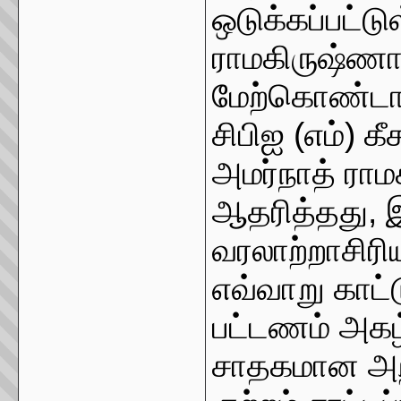
ஒடுக்கப்பட்ட
ராமகிருஷ்ணாவ
மேற்கொண்டார
சிபிஐ (எம்) 
அமர்நாத் ரா
ஆதரித்தது, இத
வரலாற்றாசி
எவ்வாறு காட்
பட்டணம் அகழ்
சாதகமான அறி