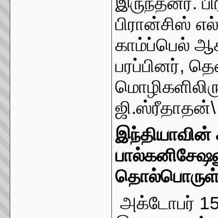
இருந்தனர். ப
பிரான்சிஸ் எல
காம்ப்பெல் 
பரப்பினர், 
மொழிகளிலிரு
ஜி.ஸ்ரீதாதன்\
இந்தியாவின் ச
பால்கனிசேஷன
தொல்பொருள
அக்டோபர் 1