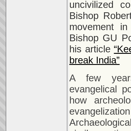
uncivilized 
Bishop Robert
movement in 
Bishop GU Po
his article
“Ke
break India”
A few year
evangelical po
how archeolo
evangelizati
Archaeologic