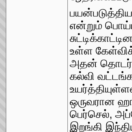
பயன்படுத்திய
என்றும் பொய்
சுட்டிக்காட்ட
உள்ள கேள்விக
அதன் தொடர்ப
கல்வி வட்டங்
உயர்த்தியுள்ள
ஒருவரான ஹங்
பெர்செல், அப
இறங்கி இந்த