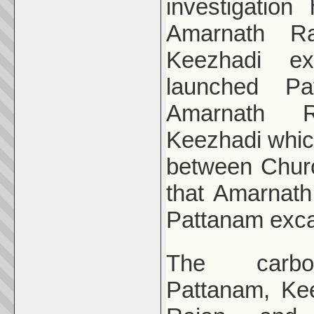
investigatio
Amarnath R
Keezhadi e
launched Pa
Amarnath R
Keezhadi whi
between Church
that Amarnath
Pattanam exca
The carb
Pattanam, Ke