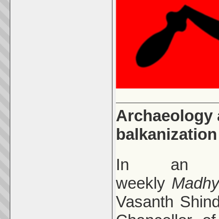
Archaeology a
balkanization
In an in
weekly
Madh
Vasanth Shind