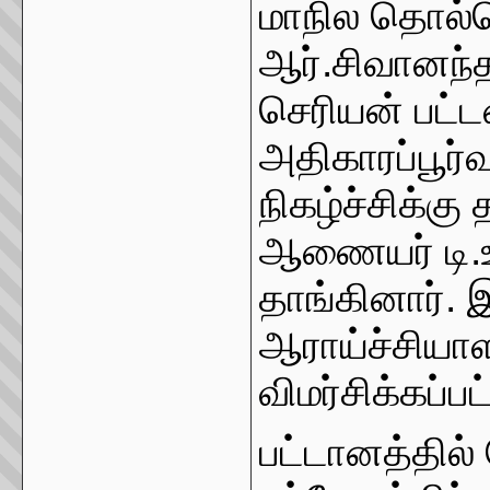
மாநில தொல்
ஆர்.சிவானந்த
செரியன் பட்
அதிகாரப்பூர்
நிகழ்ச்சிக்க
ஆணையர் டி.
தாங்கினார். 
ஆராய்ச்சியா
விமர்சிக்கப்பட
பட்டானத்தில்