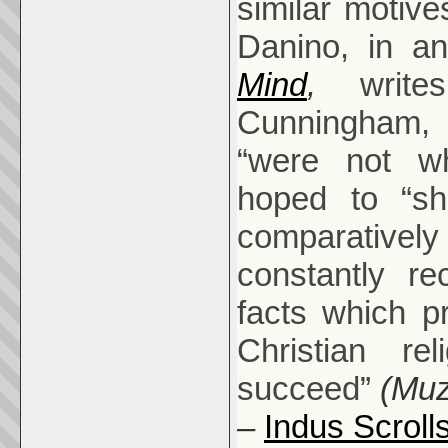
similar motive
Danino, in an
Mind
,
writ
Cunningham, t
“were not wh
hoped to “s
comparativel
constantly re
facts which p
Christian re
succeed”
(Muz
–
Indus Scroll