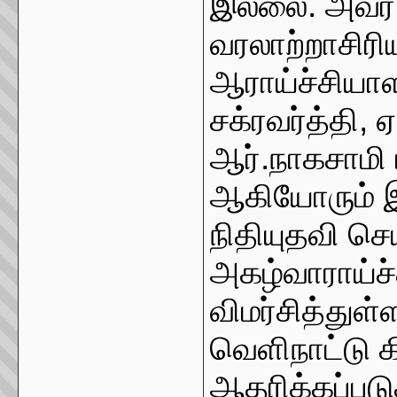
இல்லை. அவர்
வரலாற்றாசிரி
ஆராய்ச்சியாள
சக்ரவர்த்தி, 
ஆர்.நாகசாமி ம
ஆகியோரும் இ
நிதியுதவி செ
அகழ்வாராய்
விமர்சித்துள்
வெளிநாட்டு 
ஆதரிக்கப்படு