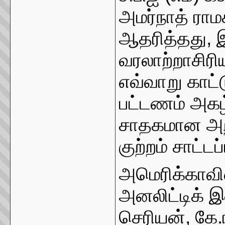
அமர்நாத் ரா
ஆதரித்தது, இத
வரலாற்றாசி
எவ்வாறு காட்
பட்டணம் அகழ்
சாதகமான அறி
குற்றம் சாட்டப
அமெரிக்காவின
அனலிட்டிக் இ
செரியன், கே.