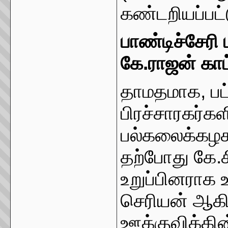
கண்டறியப்பட்ட
பாண்டிச்சேரி
கே.ராஜன் காட
தாமதமாக, பட
பிரச்சாரகர்க
பல்கலைக்கழகத
தற்போது கே.சி
உறுப்பினராக உ
செரியன் ஆகி
ஊக்குவிக்கி