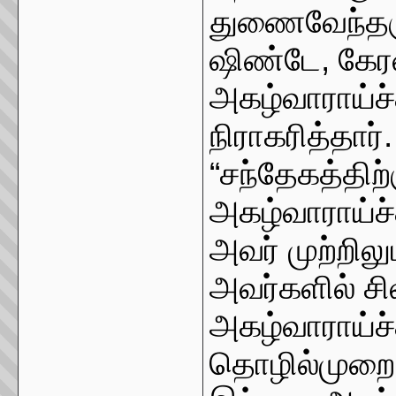
துணைவேந்தரு
ஷிண்டே, கேர
அகழ்வாராய்ச்
நிராகரித்தார
“சந்தேகத்திற்
அகழ்வாராய்ச
அவர் முற்றில
அவர்களில் ச
அகழ்வாராய்ச
தொழில்முறை அ