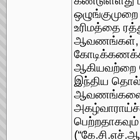
கண்டுள்ளது மற
ஒழுங்குமுறை 
உரிமத்தை ரத்
ஆவணங்கள், ச
கோடிக்கணக்க
ஆகியவற்றை கே
இந்திய தொல்
ஆவணங்களை சம
அகழ்வாராய்ச்
பெற்றதாகவும் 
(“கே.சி.எச்.