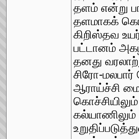
தளம் என்று பா
தளமாகக் கொ
கிறிஸ்தவ உயர
பட்டானம் அகழ
தனது வரலாற்
சிரோ-மலபார் 
ஆராய்ச்சி ம
கொச்சியிலும்
கல்யாணிலும் 
உறுதிப்படுத்