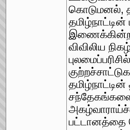
கொடுமனல், தந்
தமிழ்நாட்டி
இணைக்கின்றன
விவிலிய நிகழ்ச
புலமைப்பரிச
குற்றச்சாட்டு
தமிழ்நாட்டி
சந்தேகங்களை 
அகழ்வாராய்ச்ச
பட்டானத்தை த