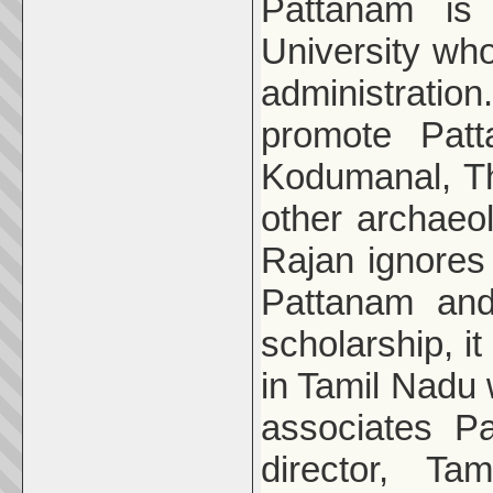
Pattanam i
University wh
administratio
promote Patt
Kodumanal, Th
other archaeo
Rajan ignores 
Pattanam and
scholarship, it
in Tamil Nadu
associates P
director, T