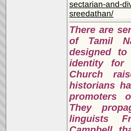
sectarian-and-div
sreedathan/
There are ser
of Tamil N
designed to 
identity fo
Church rais
historians h
promoters o
They propa
linguists 
Campbell tha