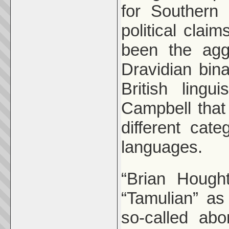
for Southern
political clai
been the agg
Dravidian bin
British lingu
Campbell that 
different cat
languages.
“Brian Hough
“Tamulian” as 
so-called abo