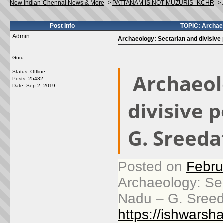
New Indian-Chennai News & More
->
PATTANAM IS NOT MUZURIS- KCHR
->
Post Info
TOPIC: Archaeol
Admin
Archaeology: Sectarian and divisive 
Guru
Status: Offline
Archaeol
Posts: 25432
Date:
Sep 2, 2019
divisive p
G. Sreed
Posted on
Febru
Archaeology: Sect
Nadu – G. Sree
https://ishwars