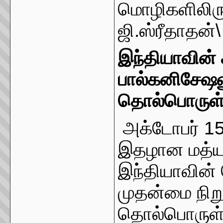
மொழிகளிலிரு
ஜி.ஸ்ரீதாதன்\
இந்தியாவின் ச
பால்கனிசேஷன
தொல்பொருள
அக்டோபர் 1
இதழான மத்யமத
இந்தியாவின்
முதன்மை நிற
தொல்பொருள்