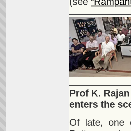
(see
“Rampant 
Prof K. Rajan
enters the sc
Of late, one 