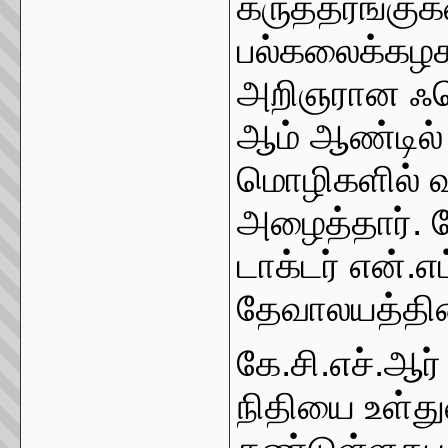
கருத்தரங்குக
பல்கலைக்கழகத
அறிஞரான ஃப
ஆம் ஆண்டில் ல
மொழிகளில் வக
அழைத்தார். க
டாக்டர் என்.
தேவாலயத்தின்
கே.சி.எச்.ஆர்
நிதியை உள்