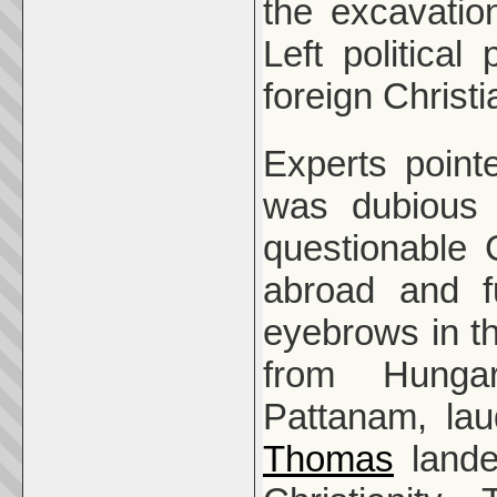
the excavati
Left politica
foreign Christi
Experts point
was dubious a
questionable 
abroad and f
eyebrows in th
from Hunga
Pattanam, lau
Thomas
lande