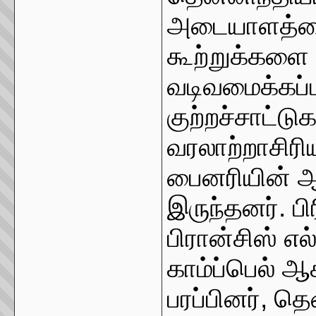
அடையாளத்தை 
கூற்றுக்களை 
வடிவமைக்கப்
குற்றச்சாட்ட
வரலாற்றாசிரி
பைனரியின் ஆக
இருந்தனர். ப
பிரான்சிஸ் எல
காம்ப்பெல் 
பரப்பினர், 