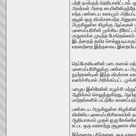
பற்றி நமக்குத் தெரியாவிட்டால
அவர்கள் அதை பைபிளிலிருந்தே ஈ
எந்த பண்டைய உலகமும் அறியப்பட
சூழல் ஒரு விமர்சனமற்ற அனுமான
அருகிலுள்ள கிழக்கு ஆய்வுகள் 
புலமைப்பரிசின் முக்கிய நீரோட்
பாதுகாக்க முடிந்த போதெல்லாம் 
இடத்தைத் தவிர செல்லுபடியாகும
வரலாற்றை இத்தகைய இறையியல் 
நெப்போலியனின் படைகளால் மத்த
புலமைப்பரிசிலுக்கு பண்டைய அ
நூற்றாண்டின் இந்த விமர்சன வரல
வளர்ச்சியால் அரிக்கப்பட்ட முக
பழைய இஸ்ரேலின் எழுச்சி மற்ற
ஆதிக்கம் செலுத்துகிறது, ஆயின
மாற்றங்களில் மட்டுமே காணப்ப
பண்டைய அருகிலுள்ள கிழக்கிலிர
விவிலிய புலமைப்பரிசிலையின் 
ஆதியாகமம் முதல் ஐ.ஐ.கேங்ஸின்
உட்பட ஒரு வரலாற்று சூழலாக வி
இத்தகைய சிந்தனை, ஒரு வரலாற்று