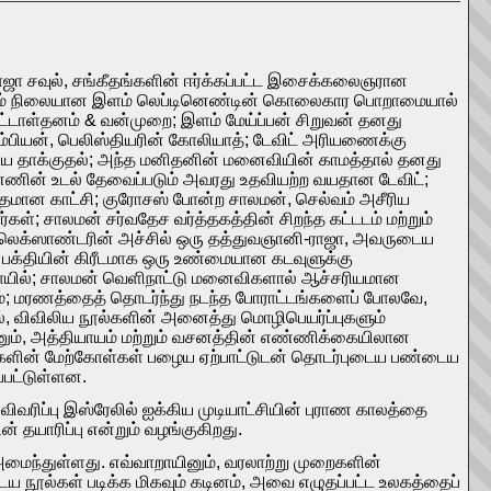
ம் ராஜா சவுல், சங்கீதங்களின் ஈர்க்கப்பட்ட இசைக்கலைஞரான
மற்றும் நிலையான இளம் லெப்டினெண்டின் கொலைகார பொறாமையால்
ுட்டாள்தனம் & வன்முறை; இளம் மேய்ப்பன் சிறுவன் தனது
சாம்பியன், பெலிஸ்தியரின் கோலியாத்; டேவிட் அரியணைக்கு
கிய தாக்குதல்; அந்த மனிதனின் மனைவியின் காமத்தால் தனது
ண்ணின் உடல் தேவைப்படும் அவரது உதவியற்ற வயதான டேவிட்;
மான காட்சி; குரோசஸ் போன்ற சாலமன், செல்வம் அசீரிய
ள்; சாலமன் சர்வதேச வர்த்தகத்தின் சிறந்த கட்டடம் மற்றும்
அலெக்ஸாண்டரின் அச்சில் ஒரு தத்துவஞானி-ராஜா, அவருடைய
் பக்தியின் கிரீடமாக ஒரு உண்மையான கடவுளுக்கு
கோயில்; சாலமன் வெளிநாட்டு மனைவிகளால் ஆச்சரியமான
வம்; மரணத்தைத் தொடர்ந்து நடந்த போராட்டங்களைப் போலவே,
், விவிலிய நூல்களின் அனைத்து மொழிபெயர்ப்புகளும்
ும், அத்தியாயம் மற்றும் வசனத்தின் எண்ணிக்கையிலான
ூல்களின் மேற்கோள்கள் பழைய ஏற்பாட்டுடன் தொடர்புடைய பண்டைய
ப்பட்டுள்ளன.
வரிப்பு இஸ்ரேலில் ஐக்கிய முடியாட்சியின் புராண காலத்தை
் தயாரிப்பு என்றும் வழங்குகிறது.
மைந்துள்ளது. எவ்வாறாயினும், வரலாற்று முறைகளின்
ைய நூல்கள் படிக்க மிகவும் கடினம், அவை எழுதப்பட்ட உலகத்தைப்