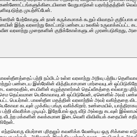
கண்ணோட்டங்களுக்கிடையிலான வேறுபாடுகள் யதார்த்தத்தின் வெவ்வ
வுபடுத்த முயற்சிப்பேன்.
மன்னரின் மேற்கோளுடன் நான் சுருக்கமாகக் கூறும் விவாதம் குறிப்பாக 
ன் இந்த வரலாற்று கோட்பாடு பண்டைய உலகில் உருவாக்கப்பட்ட கடந்த
நவீன வரலாற்று முறைகளின் குறிக்கோள்களுடன் முரண்படுகிறது, 
லஸ்தீனத்தைப் பற்றி நம்மிடம் உள்ள வரலாற்று அறிவு பற்றிய தெளிவா
்றும் பண்டைய இஸ்ரேலின் வித்தியாசமான பார்வையுடன் ஒப்பிடுகிறே
டை வரைவதில், பைபிளின் எழுத்தாளர்கள் தெய்வீகத்தை எவ்வாறு புரி
செம தெய்வமான யெகோவாவுடன் ஒப்பிடுவேன், ஏனெனில் அவர் பண்டைய
ிப்பட்ட பெயர்கள். பாலஸ்தீன மதத்தின் வரலாற்றில் அவர் வகித்ததை வ
கோவா கடவுள் முக்கிய பங்கு வகிக்கிறார். உண்மையில், யாத்திராக
பற்றி விவரிக்க முடியும். இதேபோல் ஒரு வீடு அல்லது கடவுள் இல்லாம
த வீடற்ற மக்களின் கலக்கமான இடைவெளி விவிலியக் கதையின் சதித
ிறேன்.
ய எந்தவொரு விமர்சன புரிதலும் கவனிக்க வேண்டிய ஒரு சிக்கலை எடுத
 இவை சூழல்கள் - அறிவுசார், இலக்கிய மற்றும் சமூக - பைபிளுக்கு அத