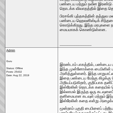
பண்டைய மற்றும் நவீன இரண்டு 
தொடக்க விவாதத்தில் இதை தெளி
பிரசங்கி புத்தகத்தின் தத்துவ 
பண்டைய ஹெலனிஸ்டிக் சிந்தனையி
கொடுக்கிறது. இந்த மரபுகளை 
மையமாகக் கொண்டுள்ளன.
__________________
Admin
Guru
இரண்டாம் பாகத்தில், பண்டைய பா
Status: Offline
இந்த முன்னோக்கை பைபிளின் மற
Posts: 25432
அளித்துள்ளனர். இந்த மாறுபாட்
Date:
Aug 22, 2019
இதை பண்டைய மேற்கு கிழக்கு 
அறியப்படுகிறார், குறிப்பாக தன
இஸ்ரேலின் தொடக்க கதையில் யெ
இல்லாமல் இருந்த ஒரு கடவுளைப் 
தனிமையான கடவுள் மற்றும் இந்
இஸ்ரேலின் கதை என்று அழைக்க
மூன்றாம் பகுதி பைபிளைப் பற்றி
பாரம்பரியம் உருவாக்கப்பட்டது.