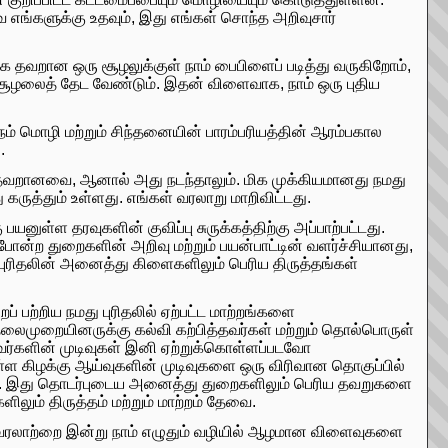
எங்களுக்கு உதவும், இது எங்கள் சொந்த அறிவுசார்
ாக தவறான ஒரு சூழலுக்குள் நாம் பைபிளைப் படித்து வருகிறோம்,
சூழலைத் தேட வேண்டும். இதன் விளைவாக, நாம் ஒரு புதிய
 மொழி மற்றும் சிந்தனையின் பாரம்பரியத்தின் ஆரம்பகால
.
தவறானவை, ஆனால் அது நடந்தாலும். மிக முக்கியமானது நமது
கருத்தும் உள்ளது. எங்கள் வரலாறு மாறிவிட்டது.
பயனுள்ள தரவுகளின் குவிப்பு சுருக்கத்திற்கு அப்பாற்பட்டது.
் போன்ற துறைகளின் அறிவு மற்றும் பயன்பாட்டின் வளர்ச்சியானது,
புரிதலின் அனைத்து கிளைகளிலும் பெரிய திருத்தங்கள்
ப் பற்றிய நமது புரிதலில் ஏற்பட்ட மாற்றங்களை
ைமுறையினருக்கு கல்வி கற்பித்தவர்கள் மற்றும் தொல்பொருள்
ியவர்களின் முடிவுகள் இனி ஏற்றுக்கொள்ளப்படவோ
்ள கிழக்கு ஆய்வுகளின் முடிவுகளை ஒரு விரிவான தொகுப்பில்
்ளது. இது தொடர்புடைய அனைத்து துறைகளிலும் பெரிய தவறுகளை
லும் திருத்தம் மற்றும் மாற்றம் தேவை.
ன் வரலாற்றை இன்று நாம் எழுதும் வழியில் ஆழமான விளைவுகளை