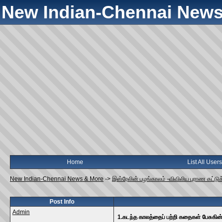
New Indian-Chennai News
Home
List All Users
New Indian-Chennai News & More
->
இஸ்ரேலின் பழங்காலம் -விவிலிய புராண கட்ட
Post Info
Admin
1.கடந்த காலத்தைப் பற்றி கதைகள் பேசுகி