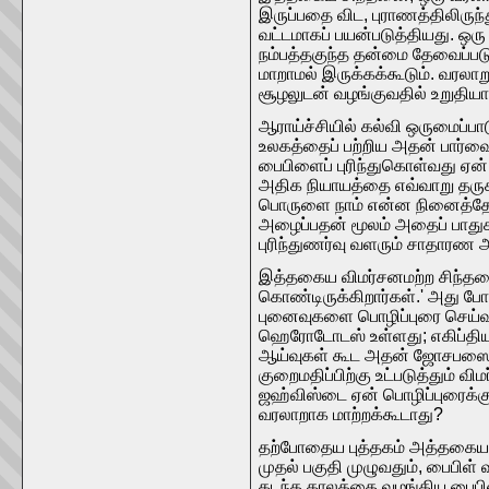
இருப்பதை விட, புராணத்திலிருந்
வட்டமாகப் பயன்படுத்தியது. ஒர
நம்பத்தகுந்த தன்மை தேவைப்படு
மாறாமல் இருக்கக்கூடும். வரலா
சூழலுடன் வழங்குவதில் உறுதியாக
ஆராய்ச்சியில் கல்வி ஒருமைப்பா
உலகத்தைப் பற்றிய அதன் பார்வ
பைபிளைப் புரிந்துகொள்வது ஏன்
அதிக நியாயத்தை எவ்வாறு தருக
பொருளை நாம் என்ன நினைத்தோம்
அழைப்பதன் மூலம் அதைப் பாதுகாப
புரிந்துணர்வு வளரும் சாதாரண அ
இத்தகைய விமர்சனமற்ற சிந்தன
கொண்டிருக்கிறார்கள்.' அது 
புனைவுகளை பொழிப்புரை செய்வத
ஹெரோடோடஸ் உள்ளது; எகிப்திய
ஆய்வுகள் கூட அதன் ஜோசபஸைக்
குறைமதிப்பிற்கு உட்படுத்தும் 
ஜஹ்விஸ்டை ஏன் பொழிப்புரைக்கு
வரலாறாக மாற்றக்கூடாது?
தற்போதைய புத்தகம் அத்தகைய க
முதல் பகுதி முழுவதும், பைபிள்
கடந்த காலத்தை வழங்கிய பைபிள்