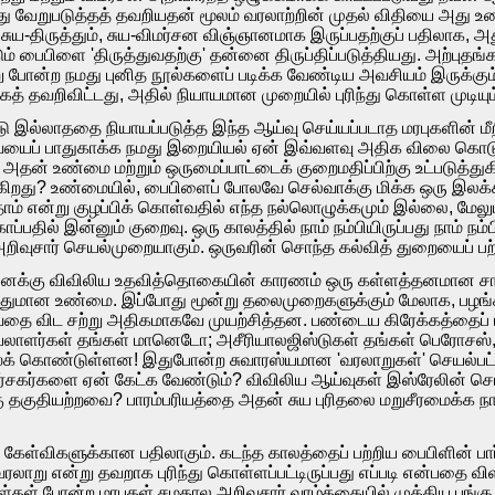
து வேறுபடுத்தத் தவறியதன் மூலம் வரலாற்றின் முதல் விதியை அது உடை
ு சுய-திருத்தும், சுய-விமர்சன விஞ்ஞானமாக இருப்பதற்குப் பதில
ம் பைபிளை 'திருத்துவதற்கு' தன்னை திருப்திப்படுத்தியது. அற்புத
று போன்ற நமது புனித நூல்களைப் படிக்க வேண்டிய அவசியம் இருக்கு
த் தவறிவிட்டது, அதில் நியாயமான முறையில் புரிந்து கொள்ள முடியும
டு இல்லாததை நியாயப்படுத்த இந்த ஆய்வு செய்யப்படாத மரபுகளின் மீறிய
ையைப் பாதுகாக்க நமது இறையியல் ஏன் இவ்வளவு அதிக விலை கொடுக்
 அதன் உண்மை மற்றும் ஒருமைப்பாட்டைக் குறைமதிப்பிற்கு உட்படுத்
ிறது? உண்மையில், பைபிளைப் போலவே செல்வாக்கு மிக்க ஒரு இலக்கி
 என்று குழப்பிக் கொள்வதில் எந்த நல்லொழுக்கமும் இல்லை, மேல
்பதில் இன்னும் குறைவு. ஒரு காலத்தில் நாம் நம்பியிருப்பது நாம் 
றிவுசார் செயல்முறையாகும். ஒருவரின் சொந்த கல்வித் துறையைப் பற்
ைக்கு விவிலிய உதவித்தொகையின் காரணம் ஒரு கள்ளத்தனமான சாக்க
போதுமான உண்மை. இப்போது மூன்று தலைமுறைகளுக்கும் மேலாக, பழங
ை விட சற்று அதிகமாகவே முயற்சித்தன. பண்டைய கிரேக்கத்தைப் பற்
லாளர்கள் தங்கள் மானெடோ; அசீரியாலஜிஸ்டுகள் தங்கள் பெரோசஸ்,
 கொண்டுள்ளன! இதுபோன்ற சுவாரஸ்யமான 'வரலாறுகள்' செயல்பட்டால
விமர்சகர்களை ஏன் கேட்க வேண்டும்? விவிலிய ஆய்வுகள் இஸ்ரேலின் ச
 தகுதியற்றவை? பாரம்பரியத்தை அதன் சுய புரிதலை மறுசீரமைக்க நாம
ேள்விகளுக்கான பதிலாகும். கடந்த காலத்தைப் பற்றிய பைபிளின் பா
 வரலாறு என்று தவறாக புரிந்து கொள்ளப்பட்டிருப்பது எப்படி என்பதை
கள் போன்ற மரபுகள் சமகால அறிவுசார் வாழ்க்கையில் முக்கிய பங்கு 