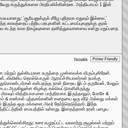
ேறு கருத்துக்களை பிரதிபலிக்கின்றன. அத்தியாயம் 1 இன்
மையமானது: 'சூரியனுக்குக் கீழே புதிதாக எதுவும் இல்லை.'
 காலத்தைப் பற்றிய மரபுகளின் கட்டமைப்புகளுக்கு குரல்
அவை கடந்த கால நிகழ்வுகளை தனித்துவமானவை என்று மறுப்பதை
Printer Friendly
Permalink
ன மற்றும் துல்லியமான கருத்தை முன்வைக்க விரும்புகிறேன்.
ன், விவிலிய தொல்பொருள் ஆராய்ச்சியாளர்கள் நமக்கு
ந்துகொண்டார்கள் என்பதற்கு நான் நிறைய இடம் தருவேன், மேலும்
 அருகிலுள்ள கிழக்கு கல்வெட்டுகளிலிருந்து
ிட மிகவும் வித்தியாசமான பாத்திரமாக இருந்தாலும், மோசே &
மம் & எண்கள் புத்தகங்களின் கதையை ஒரு வீடு அல்லது மக்கள்
ல் இருந்த ஒரு மக்களை அவர் தேர்ந்தெடுத்தார். இந்த
்திட்டத்தின் மையத்தில் உள்ளது. இதைத்தான் நான் பழைய
்துக்கொள்கிறது: உரை எழுதப்பட்ட வரலாற்று சூழல்கள் மற்றும்
ன் குறிப்பிட்ட கட்டமைப்பையும் மொழியையும் கொடுத்துள்ளன.