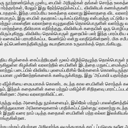
். ஒரு நூற்றாண்டுக்கு முன்பு, பைபிள் அறிஞர்கள் தங்கள் சொந்த உல
ர்த்தார்கள், மேலும் இது தேர்ந்தெடுக்கப்பட்ட விவிலியக் கணக்குகள
ாததால், இந்த பாரம்பரிய உலகத்தை வரலாறு இல்லாததை விட வரலாற்றா
மாகும், இது பைபிள் தவறாகப் படிக்கப்படுகிறது என்பதற்கு மட்டுமே
மற்றும் பாலஸ்தீன வரலாற்றை எழுதுவதில் தொல்பொருளின் வளர்ந்து வ
டம் மாற்றத்தை தீவிரமாக எதிர்த்தது, விவிலியக் கதையின் ஒரு பொழிப்
விரும்புகிறது. விவிலிய தொல்பொருள் துறையில் பலர் இந்த பாரம்பரிய வ
் வகையில் பராமரிக்கப்பட வேண்டும் என்று வாதிடுகின்றனர். மிக ச
தப்பெண்ணத்திலிருந்து சுயாதீனமாக உருவாக்கத் தொடங்கியது.
ிய கிழக்கைக் கைப்பற்றியதன் மூலம் விழித்தெழுந்த தொல்பொருள்
ருகிலுள்ள கிழக்கின் வரலாற்றில் பைபிளின் இடத்தை மறுகட்டமைக்க
ாற்றுப் படைப்பில் விவிலிய புலமைப்பரிசில் வேர்களைக் கொண்டிருந்த
்கியமான முன்னேற்றங்களைக் கண்டிருக்கிறது, இது 'அப்பாவி யதார்த்த
ும் வீழ்ச்சியை மையமாகக் கொண்ட கடந்த கால பைபிளின் சொந்தக் கதை
ும், இந்தக் கதைகளின் கலை மற்றும் மகிழ்ச்சி சிறிதளவு பாராட்ட
டுகின்றன: அவை வரலாறாகிவிட்டன.
ுந்து வந்த அனைத்து நூல்களையும், இஸ்ரேல் மற்றும் பாலஸ்தீனத்தி
தனித்துவமான அபிலாஷைகளால் பாதிக்கப்பட்டுள்ளது: வரலாற்று கடந்
 இறுதி வரை நாம் படித்த கதைகள் பைபிளின் மற்ற எல்லா இலக்கியங்
ளங்குகின்றன.
 மற்றும் விமர்சன அறிவார்ந்த ஒழுக்கமாகக் காட்டப்படுவது நவீன ஆர