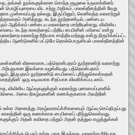
கத்தை, தங்கள் நூல்களுக்கான சொந்த சூழலை உருவாக்கினர்.
ின் பொழிப்புரையை விட சற்று அதிகம். பாலஸ்தீனத்தின் வேறு
க முன்வைப்பது நல்லது. இருப்பினும், வெளிவந்த வரலாற்றுச்
 உத்தரவாதம் அளித்தது. கடந்த நூற்றாண்டில், பண்டைய
ரும் ஆதிக்கம் பண்டைய வரலாற்றை மாற்றியுள்ளது. விவிலிய
புரையை 'கடந்த காலத்தைப் பற்றிய பைபிளின் பார்வை' என்று
ரலாற்றை வரலாற்று ரீதியாக சாத்தியமற்றது என்று நிரூபிக்கப்பட்ட
மீபத்திய ஆண்டுகளில் மட்டுமே தொல்பொருளியல் பாலஸ்தீனத்தின்
 நலன்களின் விளைவாக, பத்தொன்பதாம் நூற்றாண்டு வரலாற்று
ும் அற்புதமான இலக்கை வழங்கியது. பத்தொன்பதாம்
ாலும், இருபதாம் நூற்றாண்டு பைபிளைப் புரிந்துகொள்வதன்
வாதத்தின்' ஒரு வடிவமாக சிறப்பாக விவரிக்கப்படலாம்.
, விவிலிய ஆய்வுகளுக்குள் வரலாற்று புனரமைப்புகளில்
ப்படவில்லை. அவை நிகழ்வுகளின் கணக்குகளாக அவற்றின்
ல் உள்ள அனைத்து அகழ்வாராய்ச்சிகளையும் ஆய்வு செய்திருப்பது
த காலத்தின் ஒரு கணக்காக பைபிளைப் புரிந்துகொள்வது.
களுக்கும் அதன் கவிதை மற்றும் அதன் தத்துவ எழுத்துக்கள்
ாய்ச்சிக்கு பெரும் சங்கடமாக இருந்தது. வரலாற்று ரீதியாக