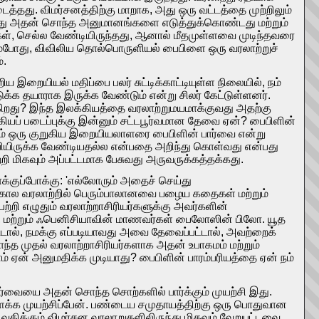
த்தது. விமர்சனத்திற்கு மாறாக, அது ஒரு வட்டத்தை முற்றிலும்
ாக, அது அதன் சொந்த அனுமானங்களை எடுத்துக்கொண்டது மற்றும்
ங்கள், செல்ல வேண்டியிருந்தது, ஆனால் மீதமுள்ளவை முடிந்தவரை
ம்போது, ​​விவிலிய தொல்பொருளியல் பைபிளை ஒரு வரலாற்றுச்
்.
 இறையியல் மதிப்பை பலர் சுட்டிக்காட்டியுள்ள நிலையில், நம்
க தயாராக இருக்க வேண்டும் என்று சிலர் கேட்டுள்ளனர்.
துகிறது? இந்த இலக்கியத்தை வரலாற்றுமயமாக்குவது அதற்கு
யப் படைப்புக்கு இன்னும் சட்டபூர்வமான தேவை ஏன்? பைபிளின்
ும் ஒரு குறுகிய இறையியலாளரை பைபிளின் பார்வை என்று
நம்பியிருக்க வேண்டியதல்ல என்பதை அறிந்து கொள்வது என்பது
றி மிகவும் அப்பட்டமாக பேசுவது அருவருக்கத்தக்கது.
ுப்போக்கு: 'எல்லோரும் அதைச் செய்து
்கால வரலாற்றில் பெரும்பாலானவை பழைய கதைகள் மற்றும்
றி எழுதும் வரலாற்றாசிரியர்களுக்கு அவர்களின்
 மற்றும் ஃபெனிசியாவின் மாணவர்கள் பைலோஸின் பிலோ. யூத
், நமக்கு எப்படியாவது அவை தேவைப்பட்டால், அவற்றைக்
ொந்த முதல் வரலாற்றாசிரியர்களாக அதன் உபாகமம் மற்றும்
் ஏன் அனுமதிக்க முடியாது? பைபிளின் பாரம்பரியத்தை ஏன் நம்
ர்வையை அதன் சொந்த சொற்களில் பார்க்கும் முயற்சி இது.
 விளக்க முயற்சிப்பேன். பண்டைய சமுதாயத்திற்கு ஒரு பொதுவான
வகிக்கும் விமர்சன வரலாறுகளிலிருந்து மிகவும் வேறுபட்டவை.