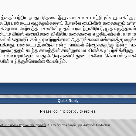
இடத்தைப் பற்றிய நமது புரிதலை இது கணிசமாக மாற்றியுள்ளது. எகிப
 பிற பண்டைய எழுத்துக்களைப் போலவே பைபிளின் கதைகளும் உள்ளன. 
ிறோமா, மேற்கத்திய உலகின் முதல் வரலாற்றாசிரியர், யூத எழுத்தா
டாம் கிங்ஸ் வரையிலான விவிலிய கதைகளை எழுதியவர்கள், நாளாகமம் 
களின் தொகுப்புகள் வரலாற்றுக்கான ஆதாரங்களை எங்களுக்கு வழங்
க நம்புகிறது. 'பண்டைய இஸ்ரேல்' என்று நாங்கள் அழைத்ததற்கு இன்று
-எழுதுதல் கடந்த காலத்தின் சான்றுகளை விளக்க முயற்சிக்கிறது, மேல
ு. எவ்வாறாயினும், நமது அறிவு துண்டு துண்டாகவோ, நிச்சயமற்ற
ல் எடுத்துக்கொள்ள வேண்டும்.
Quick Reply
Please log in to post quick replies.
்லியல் உண்மை- தோமஸ் எல். தாம்சன்
->
1.கடந்த காலத்தைப் பற்றி கதைகள் பேசுகின்றன