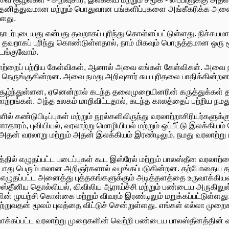
 தனித்துவமான மற்றும் பொதுவான பங்களிப்புகளை அங்கீகரிக்க அவை 
்ளது.
ொடர்புடையது என்பது தவறாகப் புரிந்து கொள்ளப்பட்டுள்ளது. நிச்சயம
றாகப் புரிந்து கொண்டுள்ளதால், நாம் மிகவும் பொருத்தமான ஒரு 
டங்குவோம்.
்றைப் பற்றிய கேள்விகள், ஆனால் அவை எங்கள் கேள்விகள். அவை நம்
நெருங்குகின்றன. அவை நமது அறிவுசார் சுய புரிதலை பாதிக்கின்றன
சூழ்ந்துள்ளன, ஏனென்றால் கடந்த தலைமுறையினரின் கருத்துக்கள் 
்றங்கள். அந்த உலகம் மாறிவிட்டதால், கடந்த காலத்தைப் பற்றிய நமது 
 கண்டுபிடிப்புகள் மற்றும் நூல்களிலிருந்து வரலாற்றாசிரியர்களுக்கு 
தாரம், புவியியல், வரலாற்று மொழியியல் மற்றும் ஒப்பீட்டு இலக்கியம
தன் வரலாறு மற்றும் அதன் இலக்கியம் இரண்டிலும், நமது வரலாற்று 
த்தில் எழுதப்பட்ட படைப்புகள் கூட இஸ்ரேல் மற்றும் பாலஸ்தீன வரலாற்றை
ோது பெரும்பாலான அறிஞர்களால் வழங்கப்படுகின்றன. தற்போதைய தல
ோது எழுதப்பட்ட அனைத்து புத்தகங்களுக்கும் அடித்தளத்தை உருவாக்க
ஸ்தீனிய தொல்லியல், விவிலிய ஆராய்ச்சி மற்றும் பண்டைய அருகிலுள
் முயற்சி கொள்கை மற்றும் விவரம் இரண்டிலும் மறுக்கப்பட்டுள
ுவதன் மூலம் புலத்தை விட்டுச் சென்றுள்ளது. எங்கள் எல்லா முறைகளி
ருவாக்கப்பட்ட வரலாற்று முறைகளின் வெற்றி பண்டைய பாலஸ்தீனத்தி