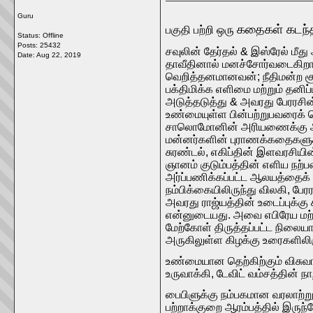
Guru
கதைகள் கடந்த
பகுதி பற்றி ஒரு
Status: Offline
Posts: 25432
சவுலின் தேர்தல் & இஸ்ரேல் மீது
Date:
Aug 22, 2019
தாவீதினால் மனச்சோர்வடைகிறார
வெறித்தனமானவன்; நீதிமன்ற சூழ
பக்திமிக்க எளிமை மற்றும் தனிப
அடுத்தடுத்து & அவரது பேரரசி
உண்மையுள்ள பின்பற்றுபவரைக் 
சாலொமோனின் அரியணைக்கு அடுத
மன்னர்களின் புராணக்கதைகளுக்கு
சுரண்டல், எகிப்தின் இளவரசிய
ஞானம் குடும்பத்தின் எளிய நற்
அர்ப்பணிக்கப்பட்ட ஆலயத்தைக
நம்பிக்கையிலிருந்து விலகி, 
அவரது ராஜ்யத்தின் உடைப்புக்
என்னுடையது. அவை எபிரேய மற்
மேற்கோள் திருத்தப்பட்ட நிலைய
அருகிலுள்ள கிழக்கு உரைகளிலிருந்த
உண்மையான தெற்கிற்கும் விசுவா
உருவாக்கி, டேவிட் வம்சத்தின் ந
பைபிளுக்கு நம்பகமான வரலாற்ற
பற்றாக்குறை ஆரம்பத்தில் இருந