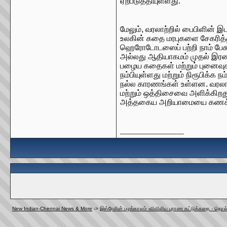
ஏற்படுத்தியுள்ளது.
மேலும், வரலாற்றில் பைபிளின் 
உலகின் கதை மரபுகளை சேகரித்த
ஹெரோடோடஸைப் பற்றி நாம் பேசுக
அல்லது ஆதியாகமம் முதல் இரண்
பழைய கதைகள் மற்றும் புனைவு
நம்பியுள்ளது மற்றும் நிரூபிக்
நல்ல காரணங்கள் உள்ளன. வரலாறு
மற்றும் ஒத்திசைவை அளிக்கிறத
அத்தகைய அறியாமையை கணக்கி
__________________
New Indian-Chennai News & More
->
இஸ்ரேலின் பழங்காலம் -விவிலிய புராண கட்டுக்கதை - தொல