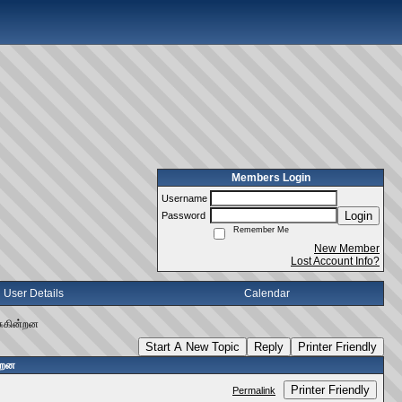
Members Login
Username
Login
Password
Remember Me
New Member
Lost Account Info?
User Details
Calendar
சுகின்றன
Start A New Topic
Reply
Printer Friendly
்றன
Printer Friendly
Permalink