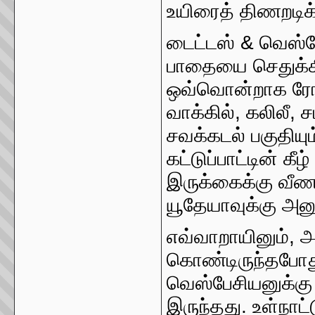
உயிரைத் திணறடிக்க
டைட்டஸ் & வெஸ்ப
பாதையை செதுக்கி
ஒவ்வொன்றாக ரோம
வாக்கில், கலிலீ, 
சவக்கடல் பகுதியு
கட்டுப்பாட்டின் கீ
இருக்கைக்கு வீ
யூதேயாவுக்கு அனுப
எவ்வாறாயினும், அ
கொண்டிருந்தபோத
வெஸ்பேசியனுக்கு 
இருந்தது. உள்நாட