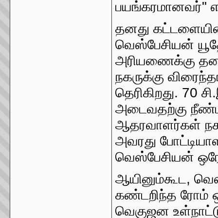
பயங்கரமானவர்" என
தனது கட்டளையின்
வெஸ்பேசியன் யூதே
அரியணைக்கு தன
நகருக்கு விரைந்த
தெரிகிறது. 70 
அடைவதற்கு நீண்ட
ஆதரவாளர்கள் நகரத
அவரது போட்டியாள
வெஸ்பேசியன் ஒரே
ஆயினும்கூட, வெ
கண்டறிந்த ரோம் 
வெகுஜன உள்நாட்