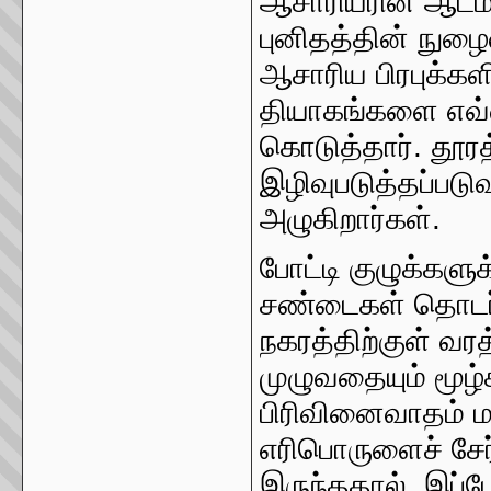
ஆசாரியரின் ஆடம
புனிதத்தின் நுழைவ
ஆசாரிய பிரபுக்கள
தியாகங்களை எவ்வ
கொடுத்தார். தூரத்
இழிவுபடுத்தப்பட
அழுகிறார்கள்.
போட்டி குழுக்களுக
சண்டைகள் தொடர்
நகரத்திற்குள் வர
முழுவதையும் மூழ்
பிரிவினைவாதம் மற்
எரிபொருளைச் சேர
இருந்ததால், இப்போ