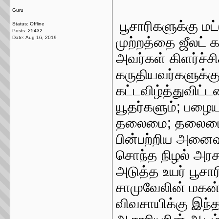
Guru
பூசாரிகளுக்கு மட
Status: Offline
Posts: 25432
Date:
Aug 16, 2019
முற்றத்தை ஜீலட் க
அவர்கள் கிளர்ச்சி
கருதியவர்களுக்
கட்டவிழ்த்துவிட்ட
யூதர்களும்; பழை
தலைமை; தலைமை ப
பின்பற்றிய அனைவர
சொந்த நிழல் அரச
அடுத்த உயர் பூசா
சாமுவேலின் மகன் 
விவசாயிக்கு இந்த