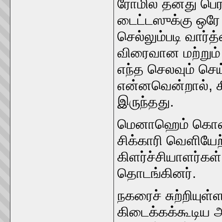
ரோமில் தனது பெர்
டைட்டஸுக்கு ஒரே 
செல்லும்படி வார்
விரைவான மற்றும் 
எந்த செலவும் செய
என்னவென்றால், கி
இருந்தது.
மெனாஹெம் கொலை ச
சிக்காரி வெளியேற்ற
கிளர்ச்சியாளர்கள
தொடங்கினர்.
நகரைச் சுற்றியுள்
கிடைக்கக்கூடிய