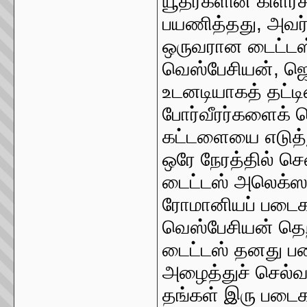
யூதர்களின் கிளர்
பயணித்தது, அவர்
ஒருவரான டைட்டஸ
வெஸ்பேசியன், ஜெ
உடனடியாகத் தட்டின
போர்வீரர்களைக்
கட்டளையை எடுத்த
ஒரே நேரத்தில் செ
டைட்டஸ் அலெக்ஸாண
ரோமானியப் படைகளை
வெஸ்பேசியன் தெற
டைட்டஸ் தனது ப
அழைத்துச் செல்வ
தங்கள் இரு படைகள