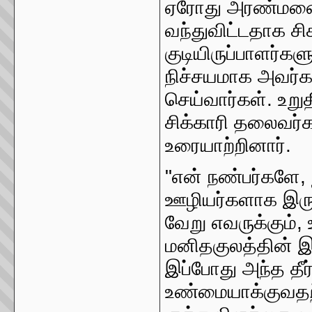
ஏரோது அரண்மனைக்க
வந்துவிட்டதாக சிக
குடியிருப்பாளர்
நிச்சயமாக அவர்கள
செய்வார்கள். உறு
சிக்காரி தலைவர்க
உரையாற்றினார்.
"என் நண்பர்களே,
ஊழியர்களாக இருக
வேறு எவருக்கும்
மனிதகுலத்தின் இற
இப்போது அந்த த
உண்மையாக்குவதற்