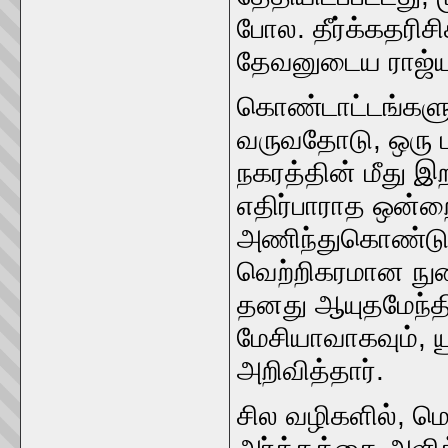
போல. தீர்க்கதரிச
தேவனுடைய ராஜ்ய
கொண்டாட்டங்களுக்
வருவதோடு, ஒரு 
நகரத்தின் மீது 
எதிர்பாராத ஒன்
அணிந்துகொண்டு, 
வெற்றிகரமான நுழ
தனது ஆயுதமேந்தி
மேசியாவாகவும், 
அறிவித்தார்.
சில வழிகளில், 