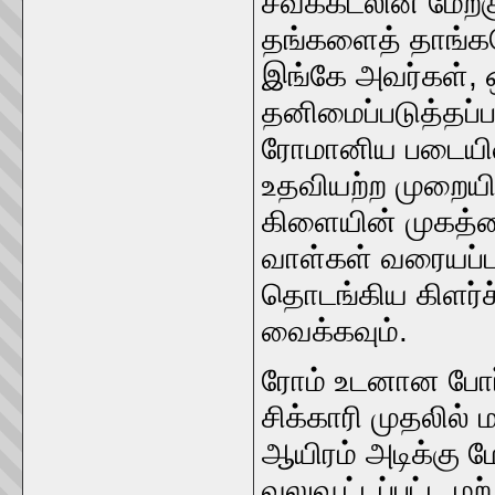
சவக்கடலின் மேற்
தங்களைத் தாங்க
இங்கே அவர்கள், 
தனிமைப்படுத்தப்ப
ரோமானிய படையினர
உதவியற்ற முறையில்
கிளையின் முகத்த
வாள்கள் வரையப்ப
தொடங்கிய கிளர்ச்ச
வைக்கவும்.
ரோம் உடனான போர்
சிக்காரி முதலில் 
ஆயிரம் அடிக்கு
வலுவூட்டப்பட்ட மற