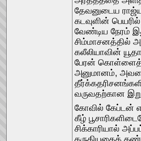
அர்த்தத்தை அளித
தேவனுடைய ராஜ்யம்
கடவுளின் பெயரி
வேண்டிய நேரம் 
சிம்மாசனத்தில் 
கலீலியாவின் யூத
பேரன் கொள்ளைத
அனுமானம், அவரைப்
தீர்க்கதரிசனங்கள
வருவதற்கான இறுத
கோவில் கேப்டன் எ
கீழ் பூசாரிகளிட
சிக்காரியால் அப்ப
கருதியதைக் கண்