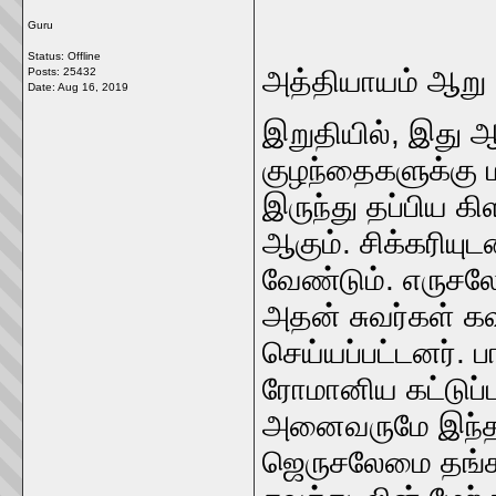
Guru
Status: Offline
அத்தியாயம் ஆறு 
Posts: 25432
Date:
Aug 16, 2019
இறுதியில், இது 
குழந்தைகளுக்கு 
இருந்து தப்பிய க
ஆகும். சிக்கரிய
வேண்டும். எருசலே
அதன் சுவர்கள் 
செய்யப்பட்டனர். 
ரோமானிய கட்டுப்பா
அனைவருமே இந்த க
ஜெருசலேமை தங்க