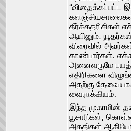
“விதைக்கப்பட்ட 
களஞ்சியசாலைகள் 
தீர்க்கதரிசிகள் எ
ஆயினும், யூதர்கள
விரைவில் அவர்க
காண்பார்கள். எக்
அனைவருமே பயத்தா
எதிரிகளை விழுங்க
அதற்கு தேவையான
வைராக்கியம்.
இந்த முகாமின் த
பூசாரிகள், கொள்ளை
அகதிகள் ஆகியோரின