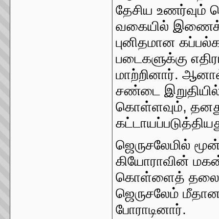
தேசிய உணர்வும் மெ
வகையில் இணைக்கப
புனிதமான கப்பல்
படைகளுக்கு எதிர
மாற்றினார். ஆனால
சண்டை இறுதியில் 
கொள்ளவும், தனத
கட்டாயப்படுத்திய
ஜெருசலேமில் மூன்ற
கியோராவின் மகன்
கொள்ளைத் தலைவர
ஜெருசலேம் மீதான 
போராடினார்.