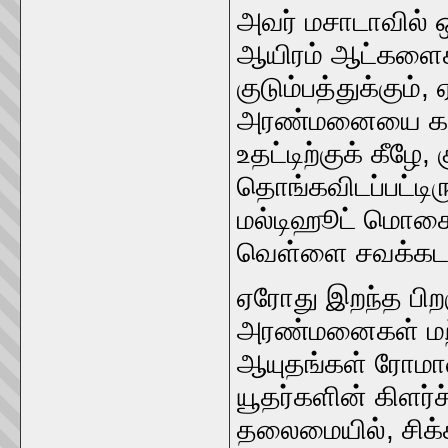
அவர் மசாடாவில் 
ஆயிரம் ஆட்களைக்
குடும்பத்துக்கும்
அரண்மனையை கட்டி
உதட்டிற்குக் கீழே,
தொங்கவிடப்பட்டிரு
மல்டிஹூட் மொசைக்
வெள்ளை சவக்கடல்
ஏரோது இறந்த பிறக
அரண்மனைகள் மற்று
ஆயுதங்கள் ரோமான
யூதர்களின் கிளர
தலைமையில், சிக