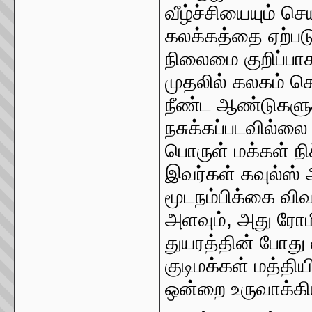
வீழ்ச்சியையும் ச
கலக்கத்தை ஏற்ப
நிலைமை குறிப்பா
முதலில் கலகம் செ
நீண்ட ஆண்டுகளுக்க
நசுக்கப்படவில்லை 
பொருள் மக்கள் ந
இவர்கள் கவுல்ஸ் 
மூடநம்பிக்கை விவ
அளவும், அது ரோமி
துயரத்தின் போது 
குடிமக்கள் மத்தி
ஒன்றை உருவாக்கி