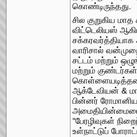
கொண்டிருந்தது.
சில குறுகிய மாத க
விட்டெலியஸ் ஆக
சக்கரவர்த்தியாக
வாரிசால் வன்முறை
சட்டம் மற்றும் ஒழ
மற்றும் குண்டர்
கொள்ளையடித்தனர
ஆக்டேவியன் & மா
பின்னர் ரோமானிய
அமைதியின்மையை 
"பேரழிவுகள் நிற
உள்நாட்டுப் போரா