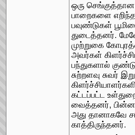
ஒரு செங்குத்தான
பாறைகளை எறிந்த
பவுண்டுகள் பூமி
துடைத்தனர். மேலே
முற்றுகை கோபுரத
அவர்கள் கிளர்ச்ச
பந்துகளால் குண்ட
சுற்றளவு சுவர் 
கிளர்ச்சியாளர்கள
கட்டப்பட்ட உள்துற
வைத்தனர், பின்னர்
அது தானாகவே சர
காத்திருந்தனர்.