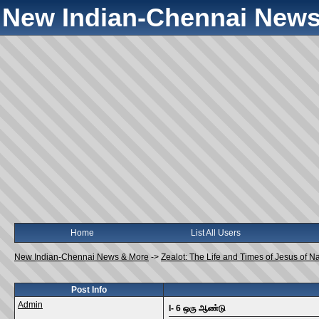
New Indian-Chennai News
Home
List All Users
New Indian-Chennai News & More
->
Zealot: The Life and Times of Jesus of N
Post Info
Admin
I- 6 ஒரு ஆண்டு