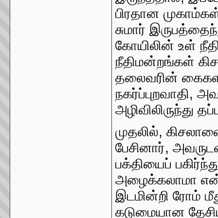
பிரதான முகாம்கள
சுமார் இருபத்தை
கோயிலின் உள் நீத
நீதிமன்றங்கள் கிச
தலைவரின் கைகளில
நகர்ப்புறவாதி, 
அழிவிலிருந்து தப
முதலில், கிசலாவைச
பேசினார், அவருட
பக்தியைப் பகிர்ந
அழைக்கலாமா என்ற
இடமின்றி ரோம் ம
கடுமையான தேசியவ