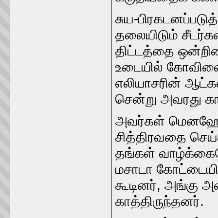
சுய-பிரகடனப்படு
தலையிடும் சீடர்
திட்டத்தை ஒன்ற
உடையில் கோவிலைப்
எலியாசரின் ஆட்
சென்று அவரது கா
அவர்கள் மெனஹேம
சித்திரவதை செய்த
தங்கள் வாழ்க்கை
மசாடா கோட்டையின்
கூடினர், அங்கு 
காத்திருந்தனர்.