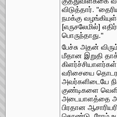
குத்துவிளக்கை 
விடுத்தார். "தை
நமக்கு வழங்கியுள்
[எருசலேமில்] எத
பொருந்தாது."
பேச்சு அதன் விரு
மீதான இறுதி தாக
கிளர்ச்சியாளர்கள
வரிசையை தொடர வ
அவர்களிடையே நிற
குண்டிகளை வெளி
அடையாளத்தை அவர
பிரதான ஆசாரியரி
கொண்டு, ரோம் 