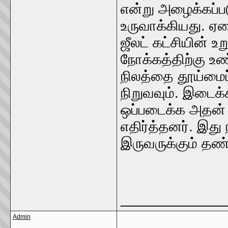
என்று அழைக்கப்பட
உருவாக்கியது. ஏழை
ஜீலட் கட்சியின் உற
நோக்கத்திற்கு உண
நிலத்தை தூய்மைப்
நிறுவவும். இடைக்
ஒப்படைக்க அதன் 
எதிர்த்தனர். இது
இருவருக்கும் தண்
_____________
Admin