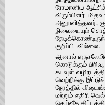
ரோமானிய ஆட்சிக்க
விரும்பினர். மி
அனுபவித்தனர், க
நிலையையும் சொத்
தேடிக்கொண்டிருந
குறிப்பிடவில்லை.
ஆனால் எருசலேமில்
கொடுக்கும் பிரிவ
கடவுள் வழிநடத்த
வெற்றிக்கு இட்டுச
நேரத்தில் விஷயங
மற்றும் எதிரி வெ
தெய்வீக திட்டத்தி