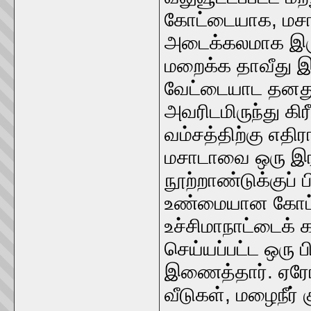
கோட்டையாக, மசாட
அடைக்கலமாக இருந்
மறைக்க தாவீது இ
வேட்டையாட தனது 
அவரிடமிருந்து கி
வம்சத்திற்கு எதிர
மசாடாவை ஒரு இர
நூற்றாண்டுக்குப
உண்மையான கோட்ட
உச்சிமாநாட்டைக்
செய்யப்பட்ட ஒரு
இணைத்தார். ஏரோ
வீடுகள், மழைநீர் க