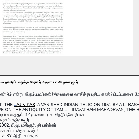
டி தயாரிப்பு வழக்கு பேராயர் அருளப்பா vs ஜான் ஐயர்
டும் என்று விரும்புபவர்கள் இவைகளை வாசித்து புதிய கண்டுபிடிப்புகளை
OF THE
#
AJIVIKAS
: A VANISHED INDIAN RELIGION,1951 BY A.L. BA
E ON THE ANTIQUITY OF TAMIL – IRAVATHAM MAHADEVAN, THE HI
ாலமும் கருத்தும் BY முனைவர் க. நெடுஞ்செழியன்
கழகம் தஞ்சாவூர்.
2, பீ.மூ. மன்சூர், தி பார்க்கர்
ைவர் ர. விஜயலக்ஷ்மி
கள் BY ஆதி. சங்கரன்