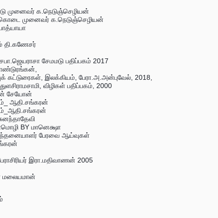
பாடு முனைவர் க.நெடுஞ்செழியன்
ன் கொடை முனைவர் க.நெடுஞ்செழியன்
 பாத்யாயா
ும் தி.கணேசர்
 சபா.ஜெயராசா சேமமடு பதிப்பகம் 2017
பாண்டுரங்கன்,
ுக் கட்டுரைகள், இலக்கியம், பேரா.அ.அன்புவேல், 2018,
் துளசிராமசாமி, விழிகள் பதிப்பகம், 2000
ழன் சேயோன்
வம்_ ஆதி.சங்கரன்
லும்_ஆதி.சங்கரன்
 சுனந்தாதேவி
நுண்மொழி BY மானெக்ஷா
 சிந்தனையாளர் பேரவை ஆய்வுகள்
ங்கரன்
பேராசிரியர் இரா.மதிவாணன் 2005
ர் மலையமான்
்