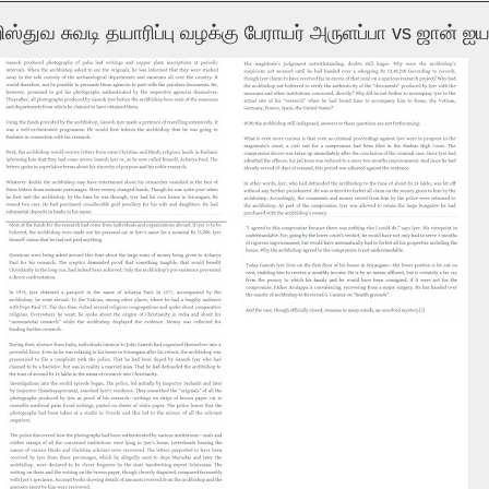
ிஸ்துவ சுவடி தயாரிப்பு வழக்கு பேராயர் அருளப்பா vs ஜான் ஐய