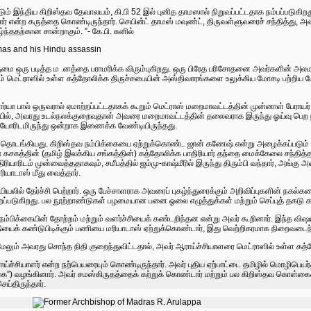
் இந்திய கிறிஸ்தவ தேவாலயம், கி.பி 52 இல் புனித தாமஸால் நிறுவப்பட்டதாக நம்பப்படுகிற
ர் என்ற கருத்தை கொண்டிருந்தார். செயின்ட் தாமஸ் மவுண்ட், திருவள்ளுவரைச் சந்தித்து, அவர
ந்ததற்கான சான்றாகும். ”- கே.பி. சுனில்
ுமை ஒரு படித்த ம .னத்தை பராமரிக்க விரும்புகிறது. ஒரு பிரேத பரிசோதனை அவர்களின் அலமா
ிலும் மெட்ராஸில் உள்ள கத்தோலிக்க திருச்சபையின் அஸ்திவாரங்களை உலுக்கிய மோசடி பற்றிய 
்யா பால் ஒருவரால் ஏமாற்றப்பட்டதாகக் கூறும் மெட்ராஸ் மறைமாவட்டத்தின் முன்னாள் பேராயர்
ல், அவரது உடல்நலக்குறைவுதான் அவரை மறைமாவட்டத்தின் தலைவராக இருந்து ஓய்வு பெற நிர
யோரிடமிருந்து ஒன்றாக இணைக்க வேண்டியிருந்தது.
் தொடங்கியது. கிறிஸ்தவ நம்பிக்கையை ஏற்றுக்கொண்ட ஜான் கணேஷ் என்று அழைக்கப்படு
ா கசகத்தின் (தமிழ் இலக்கிய சங்கத்தின்) கத்தோலிக்க பாதிரியார் தந்தை மைக்கேலை சந்தித்தா
ாரிடம் முன்வைத்ததாகவும், சமீபத்தில் ஜம்மு-காஷ்மீரில் இருந்து திரும்பி வந்தார், அங்கு அ
மரியாடாஸ் மீது வைத்தார்.
் தேர்ச்சி பெற்றார். ஒரு பேச்சாளராக அவரைப் புகழ்ந்துரைக்கும் அறிவிப்புகளின் நகல்களை
்படுகிறது. பல நூற்றாண்டுகள் பழமையான பனை ஓலை எழுத்துக்கள் மற்றும் செப்புத் தகடு கல
்பிக்கையின் தோற்றம் மற்றும் வளர்ச்சியைக் கண்டறிந்தன என்று அவர் கூறினார். இந்த வி
தியைக் கண்டுபிடிக்கும் பணியை மரியாடாஸ் ஏற்றுக்கொண்டார், இது வெற்றிகரமாக நிறைவடைந்தத
ேலும் அவரது சொந்த நிதி குறைந்துவிட்டதால், அவர் ஆராய்ச்சியாளரை மெட்ராஸில் உள்ள கத்த
ய்ச்சியாளர் என்ற நற்பெயரையும் கொண்டிருந்தார். அவர் புதிய ஏற்பாட்டை தமிழில் மொழிபெயர்
ை”) வழங்கினார். அவர் சமஸ்கிருதத்தைக் கற்றுக் கொண்டார் மற்றும் பல கிறிஸ்தவ கொள்கைகளை
ெய்திருந்தார்.