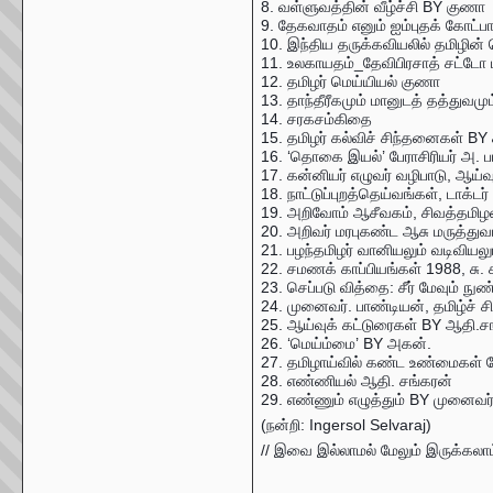
8. வள்ளுவத்தின் வீழ்ச்சி BY குணா
9. தேகவாதம் எனும் ஐம்புதக் கோட்
10. இந்திய தருக்கவியலில் தமிழி
11. உலகாயதம்_தேவிபிரசாத் சட்டோ
12. தமிழர் மெய்யியல் குணா
13. தாந்தீரீகமும் மானுடத் தத்துவம
14. சரகசம்கிதை
15. தமிழர் கல்விச் சிந்தனைகள் BY
16. ‘தொகை இயல்’ பேராசிரியர் அ. 
17. கன்னியர் எழுவர் வழிபாடு, ஆய்வ
18. நாட்டுப்புறத்தெய்வங்கள், டாக்டர
19. அறிவோம் ஆசீவகம், சிவத்தமி
20. அறிவர் மரபுகண்ட ஆசு மருத்து
21. பழந்தமிழர் வானியலும் வடிவிய
22. சமணக் காப்பியங்கள் 1988, சு.
23. செப்படு வித்தை: சீர் மேவும் 
24. முனைவர். பாண்டியன், தமிழ்ச்
25. ஆய்வுக் கட்டுரைகள் BY ஆதி.ச
26. ‘மெய்ம்மை’ BY அகன்.
27. தமிழாய்வில் கண்ட உண்மைகள் 
28. எண்ணியல் ஆதி. சங்கரன்
29. எண்ணும் எழுத்தும் BY முனைவ
(நன்றி: Ingersol Selvaraj)
// இவை இல்லாமல் மேலும் இருக்கலாம