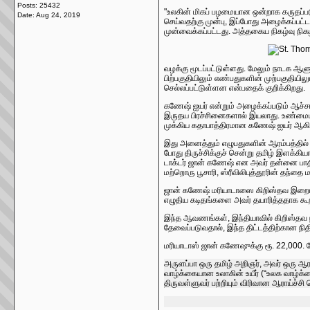
Posts: 25432
"உலகின் மிகப் பழமையான ஒன்றாக கருதப்படும
Date:
Aug 24, 2019
செய்வதற்கு முன்பு, இப்போது அழைக்கப்பட்டா
முன்வைக்கப்பட்டது. அத்தகைய நிகழ்வு நிகழ்
வழக்கு மூடப்பட்டுள்ளது. மேலும் நாடக ஆள
பிற்பகுதியிலும் எண்பதுகளின் முற்பகுதிய
செல்லப்பட்டுள்ளன என்பதைக் குறிக்கிறது.
கணேஷ் ஐயர் என்றும் அழைக்கப்படும் ஆச்சார
இருதய பிரச்சினைகளால் இயலாது. உண்மையி
முக்கிய கதாபாத்திரமான கணேஷ் ஐயர் ஆகி
இது அனைத்தும் எழுபதுகளின் ஆரம்பத்தில
போது திருச்சிக்குச் சென்று தமிழ் இளக்கிய
டாக்டர் ஜான் கணேஷ் என அவர் தன்னை பாதிரிய
மற்றொரு பூசாரி, ஸ்ரீவிலிபுத்தூரின் தந்தை 
ஜான் கணேஷ் மரியாடாஸை கிறிஸ்தவ இறையியலில
எழுதிய கடிதங்களை அவர் தயாரித்ததாக கூறப
இந்த ஆவணங்கள், இந்தியாவில் கிறிஸ்தவ நம
தேவைப்படுவதால், இந்த திட்டத்திற்கான நி
மரியாடாஸ் ஜான் கணேஷுக்கு ரூ. 22,000. ம
அருளப்பா ஒரு தமிழ் அறிஞர், அவர் ஒரு ஆரா
வாழ்க்கையான உலாகின் உயீர் (“உலக வாழ்க்க
திருவள்ளுவர் பற்றியும் விரிவான ஆராய்ச்சி ச