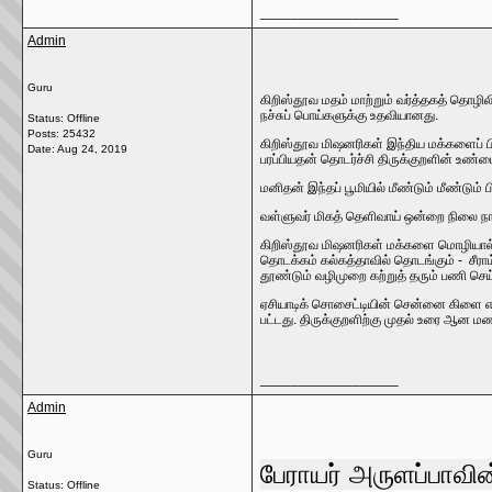
__________________
Admin
Guru
கிறிஸ்தூவ மதம் மாற்றும் வர்த்தகத் தொழ
நச்சுப் பொய்களுக்கு உதவியானது.
Status: Offline
Posts: 25432
கிறிஸ்தூவ மிஷனரிகள் இந்திய மக்களைப் பி
Date:
Aug 24, 2019
பரப்பியதன் தொடர்ச்சி திருக்குறளின் உண்ம
மனிதன் இந்தப் பூமியில் மீண்டும் மீண்டும்
வள்ளுவர் மிகத் தெளிவாய் ஒன்றை நிலை நாட்ட
கிறிஸ்தூவ மிஷனரிகள் மக்களை மொழியால் 
தொடக்கம் கல்கத்தாவில் தொடங்கும் - சீரா
தூண்டும் வழிமுறை கற்றுத் தரும் பணி செய
ஏசியாடிக் சொசைட்டியின் சென்னை கிளை எல்
பட்டது. திருக்குறளிற்கு முதல் உரை ஆன
__________________
Admin
Guru
பேராயர் அருளப்பாவின்
Status: Offline