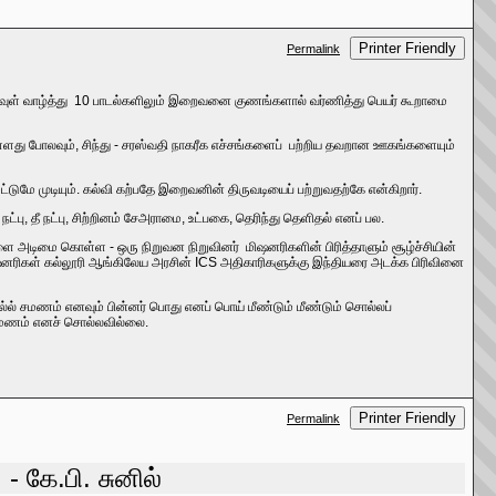
Printer Friendly
Permalink
 கடவுள் வாழ்த்து 10 பாடல்களிலும் இறைவனை குணங்களால் வர்ணித்து பெயர் கூறாமை
ள்ளது போலவும், சிந்து - சரஸ்வதி நாகரீக எச்சங்களைப் பற்றிய தவறான ஊகங்களையும்
ட்டுமே முடியும். கல்வி கற்பதே இறைவனின் திருவடியைப் பற்றுவதற்கே என்கிறார்.
ட்பு, தீ நட்பு, சிற்றினம் சேஅராமை, உட்பகை, தெரிந்து தெளிதல் எனப் பல.
அடிமை கொள்ள - ஒரு நிறுவன நிறுவினர் மிஷனரிகளின் பிரித்தாளும் சூழ்ச்சியின்
 மிஷனரிகள் கல்லூரி ஆங்கிலேய அரசின் ICS அதிகாரிகளுக்கு இந்தியரை அடக்க பிரிவினை
்ல் சமணம் எனவும் பின்னர் பொது எனப் பொய் மீண்டும் மீண்டும் சொல்லப்
சமணம் எனச் சொல்லவில்லை.
Printer Friendly
Permalink
- கே.பி. சுனில்