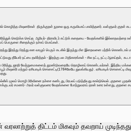
ிலில் கொழித்த மிஷனரிகள் திருக்குறள் நூலை ஒரு கருவியாய் பாவித்தனர். வள்ளுவர் குறள்
ரித்துக் கெடுக்க செய்த ஆரியர்- திராவிடர் கட்டுக் கதையை - வேதங்களில் இல்லாதவற்றை உ
ைப் பொருளை சிதைக்கும் நச்சுப் பொய்கள்.
 பிறந்து இறந்து பிறந்து என வாழும் பெரும் கடலில் இருந்து மீள இறைவனை பற்றிக் கொண்டால் ம
ுவது தீயோர் நட்பை தவிர்த்தல் - இதற்கு பல அதிகாரங்கள் - சில நட்பு, நட்பு ஆராய்தல், கூடா ந
பிரித்து, ஜாதி வேற்றுமைகளைத் தூண்டுவதையே தொழிலாய் கொண்டவர்கள். இந்திய மக்களை 
ம்பூர் மிஷனரி மற்றும் ஏசியாடிக் சொசைட்டி(1784லேயே துவங்கியது) . ஏசியாடிக் சொசைட்டி
்தது.
லீஸ் மூலம் மொழி பிரிவினை நச்சை கண்டது, பிரபலப் படுத்தியது கால்டுவெல். குறளை முதலில
 மணக்குடவர் சமணர்- அவர் வள்ளுவரை வேதங்களை போற்றுவராய் தான் உரை உள்ளது, குறளை 
 வரலாற்றுத் திட்டம் மிகவும் தவறாய் முடிந்தது 