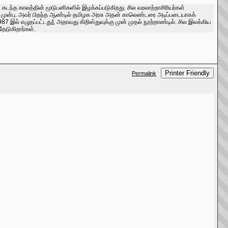
டந்த காலத்தின் மூடுபனிகளில் இழக்கப்படுகிறது. சில வரலாற்றாசிரியர்கள்
ுக்கு முன்பு. அவர் பிறந்த ஆண்டில் தமிழக அரசு அதன் காலெண்டரை அடிப்படையாகக்
 இல் எழுதப்பட்டது], அதாவது கிறிஸ்துவுக்கு முன் முதல் நூற்றாண்டில். சில இலக்கிய
தேடுகிறார்கள்.
Printer Friendly
Permalink