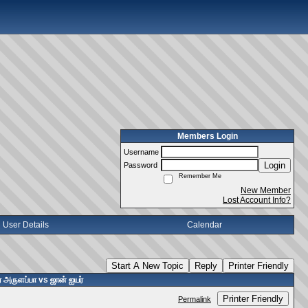
Members Login
Username
Login
Password
Remember Me
New Member
Lost Account Info?
User Details
Calendar
Start A New Topic
Reply
Printer Friendly
ர் அருளப்பா vs ஜான் ஐயர்
Printer Friendly
Permalink