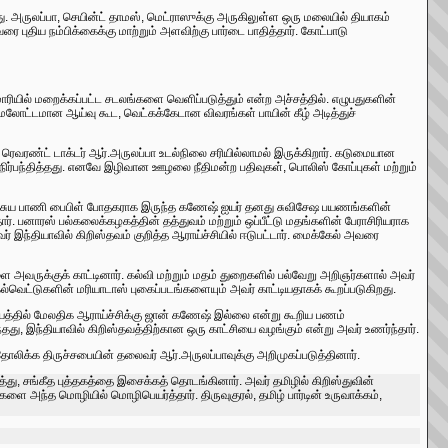
து. அருலப்பா, செயின்ட் தாமஸ், மெட்ராஸுக்கு அருகிலுள்ள ஒரு மலையில் தியாகம்
ை புதிய நம்பிக்கைக்கு மாற்றும் அளவிற்கு பார்டை பாதித்தார். கோட்பாடு
ரியில் மறைக்கப்பட்ட சடலங்களை வெளிப்படுத்தும் என்ற அச்சத்தில். எழுபதுகளின்
மேலோட்டமான ஆய்வு கூட, வெட்கக்கேடான விவரங்கள் பாயின் கீழ் அடித்துச்
 ரெவரண்ட் டாக்டர் ஆர்.அருலப்பா உடல்நிலை சரியில்லாமல் இருக்கிறார். கடுமையான
்பந்தித்தது. எனவே இழிவான ஊழலை நீதிமன்ற பதிவுகள், பொலிஸ் கோப்புகள் மற்றும்
ம் சுய பாணி பைபிள் போதகராக இருந்த கணேஷ் ஐயர் தனது சுவிசேஷ பயணங்களின்
ர். பனாரஸ் பல்கலைக்கழகத்தின் தத்துவம் மற்றும் ஒப்பீட்டு மதங்களின் பேராசிரியராக
வர் இந்தியாவில் கிறிஸ்தவம் குறித்த ஆராய்ச்சியில் ஈடுபட்டார். மைக்கேல் அவரை
 அவருக்குக் காட்டினார். கல்வி மற்றும் மதம் துறைகளில் பல்வேறு அறிஞர்களால் அவர்
்வெட்டுகளின் மரியாடாஸ் புகைப்படங்களையும் அவர் காட்டியதாகக் கூறப்படுகிறது.
ஷயத்தில் மேலதிக ஆராய்ச்சிக்கு ஜான் கணேஷ் இல்லை என்று கூறிய பணம்
ு, இந்தியாவில் கிறிஸ்தவத்திற்கான ஒரு காட்சியை வழங்கும் என்று அவர் உணர்ந்தார்.
ோலிக்க திருச்சபையின் தலைவர் ஆர்.அருலப்பாவுக்கு அறிமுகப்படுத்தினார்.
த்து, சங்கீத புத்தகத்தை இசைக்கத் தொடங்கினார். அவர் தமிழில் கிறிஸ்துவின்
 அந்த மொழியில் மொழிபெயர்த்தார். திருவுகுரல், தமிழ் பார்டின் உருவாக்கம்,