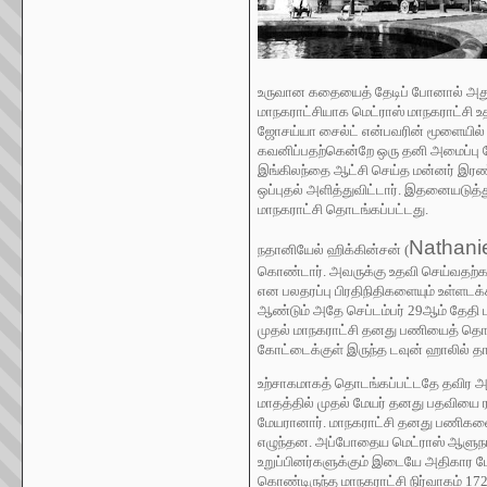
உருவான கதையைத் தேடிப் போனால் அது 1
மாநகராட்சியாக மெட்ராஸ் மாநகராட்சி 
ஜோசய்யா சைல்ட் என்பவரின் மூளையில்
கவனிப்பதற்கென்றே ஒரு தனி அமைப்பு த
இங்கிலந்தை ஆட்சி செய்த மன்னர் இரண்ட
ஒப்புதல் அளித்துவிட்டார். இதனையடுத்
மாநகராட்சி தொடங்கப்பட்டது.
Nathani
நதானியேல் ஹிக்கின்சன் (
கொண்டார். அவருக்கு உதவி செய்வதற்காக 
என பலதரப்பு பிரதிநிதிகளையும் உள்ளடக
ஆண்டும் அதே செப்டம்பர் 29ஆம் தேதி புத
முதல் மாநகராட்சி தனது பணியைத் தொடங
கோட்டைக்குள் இருந்த டவுன் ஹாலில் தா
உற்சாகமாகத் தொடங்கப்பட்டதே தவிர
மாதத்தில் முதல் மேயர் தனது பதவியை ர
மேயரானார். மாநகராட்சி தனது பணிகளை
எழுந்தன. அப்போதைய மெட்ராஸ் ஆளுநரா
உறுப்பினர்களுக்கும் இடையே அதிகார 
கொண்டிருந்த மாநகராட்சி நிர்வாகம் 17