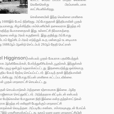
வெளேரென்று பிரம்மாண்டமாக
காட்சியளிக்கிறது.
சென்னையின் இந்த வெள்ளை மாளிகை
688இல் போய் நிற்கிறது. அப்போதுதான் இந்தியாவின் முதல்
உதயமானது. கிழக்கிந்திய கம்பெனியின் தலைவராக இருந்த சர்
 உதித்த யோசனைதான் இது. உள்ளாட்சி நிர்வாகத்தை
ேவை என்று அவர் கருதினார். இது குறித்து அப்போது
ாம் ஜேம்சிடம் அவர் எடுத்துக் கூற, மன்னரும் உடனடியாக
து 1688ஆம் ஆண்டு செப்டம்பர் 29ஆம் தேதி மெட்ராஸ்
el Higginson
)
என்பவர் முதல் மேயராக பதவியேற்றுக்
ஆங்கிலேயர்கள், போர்த்துகீசியர்கள், யூதர்கள், இந்துக்கள்
்கிய குழு ஒன்றும் உருவாக்கப்பட்டது. இதனையடுத்து ஒவ்வொரு
ிய மேயர் தேர்வு செய்யப்பட்டார். இப்படித் தான் இந்தியாவின்
்கியது. அப்போது ரிப்பன் மாளிகை கட்டப்படவில்லை.
ன் முதல் மாநகராட்சி செயல்பட்டது.
 அதன் செயல்பாடுகள் அத்தனை உற்சாகமாக இல்லை. ஆறே
ாஜினாமா செய்துவிட்டார். அடுத்ததாக லிட்டில்டன் என்பவர்
 மேற்கொள்ள போதுமான நிதி இல்லை என்ற குற்றச்சாட்டுகள்
க இருந்த சர் எலிஹூ யேலுக்கும் மாநகராட்சி
மோதல்கள் வெடித்தன. அப்படியே சண்டை சச்சரவுகளுடன் போய்க்
27இல் மறுசீரமைக்கப்பட்டது. நகரம் வளர வளர மாநகராட்சியின்