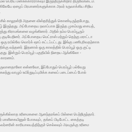
ல் பெரிய மனசுக்காரராகவும் இருந்திருக்கிறார் திருவேங்கடம்.
அருகிலேயே ஏழைப் பிரமாணர்களுக்காக அவர் உருவாக்கிய சிறிய
.
ராசில் காலூன்றி அதனை விஸ்தரித்துக் கொண்டிருந்தபோது,
கீழ் இருந்தது. அப்போதைய நவாப்பாக இருந்த முகம்மது சையத்,
து கிராமங்களை வழங்கினார். அதில் நம்ம பெரம்பூரும்
ு குடியேறினர். அப்போதைய மெட்ராஸ் மற்றும் தெற்கு மராட்டா
ஒரு ரயில்வே வொர்க் ஷாப் கட்டப்பட்டது. இங்கு பணிபுரிவதற்காக
க்கு வந்தனர். இதனால் ஒரு காலத்தில் பெரம்பூர் ஒரு குட்டி
ு. இன்றும் பெரம்பூர் பகுதியில் நிறைய ஆங்கிலோ -
் காரணம்.
 உருவானதாலோ என்னவோ, இப்போதும் பெரம்பூர் பல்வேறு
லந்து வாழும் உயிர்துடிப்புமிக்க கலைப் படைப்பைப் போல்
களுக்கில்லாத உரிமைகளை ஆனந்தரங்கப் பிள்ளை பெற்றிருந்தார்.
ர் மாளிகையினுள் போகவும்
,
தங்கப் பிடிபோட்ட கைத்தடி
ர்னரின் காரியாலயத்திற்குச் செல்லவும் அவருக்கு உரிமை