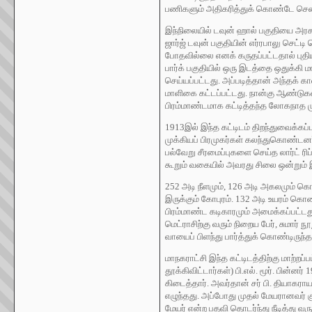
பணிகளும் அதிகரித்துக் கொண்டே செ
இந்நிலையில் டவுன் ஹால் பகுதியை அரச
ஜார்ஜ் டவுன் பகுதியின் எர்ரபாலு செட்டி
போதவில்லை எனக் கருதப்பட்டதால் புதிய
பார்க் பகுதியில் ஒரு இடத்தை ஒதுக்கி 
செய்யப்பட்டது. அப்படித்தான் அந்தக் கா
மாளிகை கட்டப்பட்டது. நான்கு ஆண்டுகள
பிரம்மாண்டமாக கட்டித்தந்த லோகநாத ம
1913இல் இந்த கட்டிடம் திறந்துவைக்கப்
முக்கியப் பிரமுகர்கள் கலந்துகொண்டனர்.
பல்வேறு சீரமைப்புகளை செய்த லார்ட் 
கூறும் வகையில் அவரது சிலை ஒன்றும் இங
252 அடி நீளமும், 126 அடி அகலமும் கொ
இருக்கும் கோபுரம். 132 அடி உயரம் கொண்
பிரம்மாண்ட கடிகாரமும் அமைக்கப்பட்டது
மெட்ராசிற்கு வரும் நிறைய பேர், சுமார்
வாயைப் பிளந்து பார்த்துக் கொண்டிருந்த
மாநகராட்சி இந்த கட்டிடத்திற்கு மாற்ற
தூக்கிவிட்டார்கள்) பி.எல். மூர். பின்ன
கிடைத்தார். அவர்தான் சர் பி. தியாகராய
எழுந்தது. அப்போது முதல் மேயரானவர் க
மேயர் என்ற பதவி தொடர்ந்து நீடித்து வரு