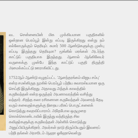
வட சென்னையின் மிக முக்கியமான பகுதிகளில்
ஒன்றான
பெரம்பூர் இன்று எப்படி இருக்கிறது என்று நம்
எல்லோருக்கும் தெரியும். சுமார் 500 ஆண்டுகளுக்கு முன்பு
எப்படி இருந்தது தெரியுமா? மூங்கில் மரங்கள் அடர்ந்த
காட்டுப் பகுதியாக இருந்தது. ஆனால் ஆங்கிலேயர்
வருகைக்கு முன்பே இந்த காட்டுப் பகுதி திருத்தி
அமைக்கப்பட்டு ஊராகிவிட்டது.
1752ஆம் ஆண்டு எழுதப்பட்ட 'ஆனந்தரங்கம் விஜய சம்பு'
என்ற சமஸ்கிருத நூலில் பெரம்பூர் பற்றிய சுவாரஸ்யமான ஒரு
செய்தி இருக்கிறது. அதாவது அந்தக் காலத்தில்
கருவேந்தன் என்ற ஒருத்தர் அயனாவரத்தில் வசித்து
வந்தார். சிறந்த கலா ரசிகனான கருவேந்தன் அவரைத் தேடி
வரும் கலைஞர்களுக்கு நிறைய பரிசுப் பொருட்களைக்
கொடுத்து கவுரவிப்பாராம். அதேபோல ஒருமுறை
கொல்கொண்டாவில் இருந்து வந்திருந்த சில
கவிஞர்களுக்கு கருவேந்தன் அள்ளிக் கொடுத்து
அனுப்பியிருக்கிறார். அவர்கள் நாடு திரும்பியதும் இவரைப்
பற்றி தங்கள் அரசரிடம் ஆஹா ஓஹோவென்று