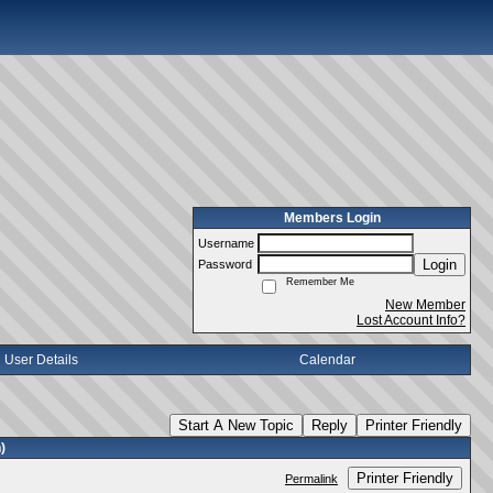
Members Login
Username
Login
Password
Remember Me
New Member
Lost Account Info?
User Details
Calendar
Start A New Topic
Reply
Printer Friendly
)
Printer Friendly
Permalink