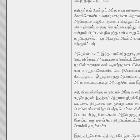
புகழ்ந்திருக்கிறார்கள்.
கவிஞர்கள் போற்றும் அந்த கலா ரசிகனை பா
கோல்கொண்டா அரசர் மகரங்கா. அரசரைப்
அதிர்ஷ்டம். கருவேந்தனைப் பிடித்துப்
கொடுத்தார். அதுதாங்க நம்ம பெரம்பூர். 
என்றால் பிரம்புகள் நிறைந்த ஊர் என்று ப
கருவேந்தன். ராஜா ஆனதும் அவர் அயனாவர
வந்துவிட்டார்.
அதெல்லாம் சரி, இந்த கருவேந்தனுக்கும் 
கேட்கிறீர்களா? நியாயமான கேள்வி. இரண
நூலின் கதாநாயகன் ஆனந்தரங்கப் பிள்ளை
கவர்னர்
துய்ப்ளேக்
ஸின் மொழிபெயர்ப்ப
கிட்டத்தட்ட
இருபத்தைந்து ஆண்டுகள் தா
அந்த காலகட்டத்தை அறிந்துகொள்ள இந்த
சரி, விஷயத்திற்கு வருவோம். இந்த ஆன
கருவேந்தன். இதற்கும் ஆதாரம் இருக்கிற
வடமலை, திருமலை என மூன்று மகன்கள்
பொம்மைய்யாவிற்கு பெத்த பொம்மா, சி
பொம்மாவிற்கு 6 மகன்கள். அதில் மூத்
இரண்டாவது மகன் பேர் திருவேங்கடம். இ
சொல்லி முடிச்சாச்சு.
இந்த திருவேங்கடத்திற்கு பிரெஞ்சு, ஆங