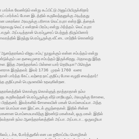
ர்க்க வேண்டும் என்று கூப்பிட்டு அனுப்பியிருக்கிறார்
 பார்க்கப் போன இடத்தில் கருவேந்தனுக்கு அடித்தது
 போன மகரங்கா அவருக்கு பரிசாக வெட்ரபுரா என்ற இடத்தைக்
அதாவது வெட்ர என்றால் பிரம்பு என்று அர்த்தம். வெட்ரபுரா
ொருள். அப்படித்தான் பெரம்பூரைப் பெற்றுத் திரும்பினார்
த்தில் இருந்து பெரம்பூருக்கு வீட்டை மாற்றிக் கொண்டு
'ஆனந்தரங்கம் விஜய சம்பு' நூலுக்கும் என்ன சம்பந்தம் என்று
்டுக்கும் பல தலைமுறை சம்பந்தம் இருக்கிறது. அதாவது இந்த
. இந்த அனந்தரங்கப் பிள்ளை யார் தெரியுமா? பிரெஞ்சு
ாளராக இருந்தவர்.
இவர்
முதல்
வரை
1736
1760
ன் பார்த்த கேட்டவற்றை நாட்குறிப்பு போல எழுதி வைத்தார்!
 குறிப்புகள் பெருமளவில் உதவுகின்றன.
ந்தரங்கத்தின் கொள்ளு கொள்ளுத் தாத்தாதான் நம்ம
து. கருவேந்தன் பெரம்பூருக்கு வீடு மாறியதும், அவருக்கு சோலை,
 பிறந்தனர். இவர்களில் சோலையின் மகன் பொம்மைய்யா. அந்த
ன்ன பொம்மா என இரட்டைக் குழந்தைகள். இதில் சின்ன
த மகனான பொம்மையாவிற்கு இரண்டு மகன்கள், ஒரு மகள். இதில்
வர்தான் நம்ம ஆனந்தரங்கத்தின் அப்பா. அப்பாடா... ஒருவழியா
்கிலம், டச்சு, போர்த்துகீஸ் என பல ஐரோப்பிய மொழிகள்