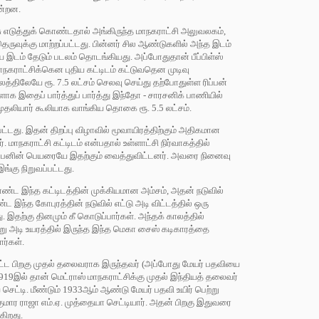
ன்றன.
ு எடுத்துக் கொண்டதால் அங்கிருந்த மாநகராட்சி அலுவலகம்,
 தெருவுக்கு மாற்றப்பட்டது. பின்னர் சில ஆண்டுகளில் அந்த இடம்
 இடம் தேடும் படலம் தொடங்கியது. அப்போதுதான் பீப்பிள்ஸ்
மாநகராட்சிக்கென புதிய கட்டிடம் கட்டுவதென முடிவு
லத்திலேயே ரூ. 7.5 லட்சம் செலவு செய்து தற்போதுள்ள ரிப்பன்
ாக இதைப் பார்த்துப் பார்த்து இந்தோ - சாரசனிக் பாணியில்
ுதலியார் கூலியாக வாங்கிய தொகை ரூ. 5.5 லட்சம்.
பட்டது. இதன் திறப்பு விழாவில் மூவாயிரத்திற்கும் அதிகமான
 மாநகராட்சி கட்டிடம் என்பதால் உள்ளாட்சி நிர்வாகத்தில்
ரிப்பனின் பெயரையே இதற்கும் வைத்துவிட்டனர். அவரை நினைவு
்கு நிறுவப்பட்டது.
ண்ட இந்த கட்டிடத்தின் முக்கியமான அம்சம், அதன் நடுவில்
ட இந்த கோபுரத்தின் நடுவில் எட்டு அடி விட்டத்தில் ஒரு
. இதற்கு தினமும் கீ கொடுப்பார்கள். அந்தக் காலத்தில்
 நூறு அடி உயரத்தில் இருந்த இந்த மெகா சைஸ் கடிகாரத்தை
ார்கள்.
ப்பட்ட பிறகு முதல் தலைவராக இருந்தவர் (அப்போது மேயர் பதவியை
ர் 1919இல் தான் மெட்ராஸ் மாநகராட்சிக்கு முதல் இந்தியத் தலைவர்
 செட்டி. மீண்டும் 1933ஆம் ஆண்டு மேயர் பதவி உயிர் பெற்று
ுமார ராஜா எம்.ஏ. முத்தையா செட்டியார். அதன் பிறகு இதுவரை
கிறது.