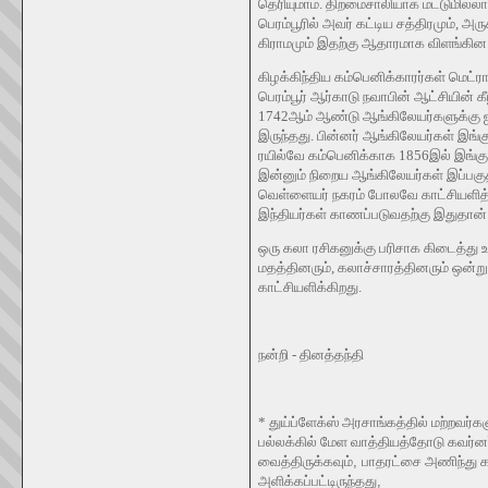
தெரியுமாம். திறமைசாலியாக மட்டுமில்லாம
பெரம்பூரில் அவர் கட்டிய சத்திரமும், 
கிராமமும் இதற்கு ஆதாரமாக விளங்கின
கிழக்கிந்திய கம்பெனிக்காரர்கள் மெட்
பெரம்பூர் ஆர்காடு நவாபின் ஆட்சியின் 
1742ஆம் ஆண்டு ஆங்கிலேயர்களுக்கு ஐந்
இருந்தது. பின்னர் ஆங்கிலேயர்கள் இங்க
ரயில்வே கம்பெனிக்காக 1856இல் இங்கு 
இன்னும் நிறைய ஆங்கிலேயர்கள் இப்பகுதி
வெள்ளையர் நகரம் போலவே காட்சியளித்தத
இந்தியர்கள் காணப்படுவதற்கு இதுதான
ஒரு கலா ரசிகனுக்கு பரிசாக கிடைத்து
மதத்தினரும், கலாச்சாரத்தினரும் ஒன்றுக
காட்சியளிக்கிறது.
நன்றி - தினத்தந்தி
*
துய்ப்ளேக்ஸ் அரசாங்கத்தில் மற்றவர்
பல்லக்கில் மேள வாத்தியத்தோடு கவர்ன
வைத்திருக்கவும்
,
பாதரட்சை அணிந்து கவ
அளிக்கப்பட்டிருந்தது
,