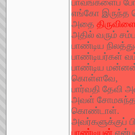
பாவங்களைப் போ
எங்கோ இருந்த த
அதை
திருவிளை
அதில் வரும் சம
பாண்டிய நிலத்து
பாண்டியர்கள் வ
பாண்டிய மன்னன்
கொள்ளவே,
பார்வதி தேவி அ
அவள் சோமசுந்த
கொண்டாள்.
அவர்களுக்குப் 
பாண்டியன்
என்ப