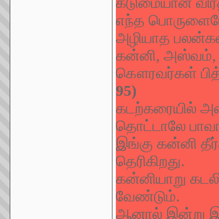
கடுமையான விரத
எந்த பொருளையோ 
அழியாத பலன்கள்
கன்னி, அஸ்வம்,
கௌரவர்கள் பித்ர
95)
கடற்கரையில் அம
தொட்டாலே பாவங்
இங்கு கன்னி தீர
தெரிகிறது.
கன்னியாறு கடலில
வேண்டும்.
ஆனால் இன்று இந