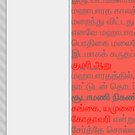
மஹாபாரத காலத்த
மறைந்து விட்டது
எனவே மஹாபாரதக
பொதிகை மலையே 
இடமாகக் கருதப்பட
குமரி ஆறு
மஹாபாரதத்தில்,
நாட்டுடன் தொடர்
சூடாமணி நிகண்
கங்கை, யமுனை, 
கோதாவரி
என்று
சேர்த்தே சொல்லப