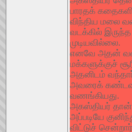
அகஸ்தியர் தென்
பாரதக் கதைகளில
விந்திய மலை வ
வடக்கில் இருந்த
முடியவில்லை.
எனவே அதன் வளர்
மக்களுக்குச் ச
அதனிடம் வந்தார
அவரைக் கண்டவு
வணங்கியது.
அகஸ்தியர் தான்
அப்படியே குனிந
விட்டுச் சென்றார்