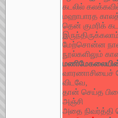
கடலில் கலக்கவி
மஹாபாரத காலத்தி
தென் குமரிக் கடல
இருந்திருக்கலாம
மேற்சொன்ன நான்
நூல்களிலும் கா
மணிமேகலையின் 
வாரணாசியைச் சேர
விடவே,
தான் செய்த பி
அஞ்சி
அதை நிவர்த்தி