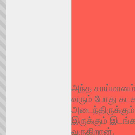
அந்த சாய்மானம்
வரும் போது க
அடைந்திருக்கும
இருக்கும் இடங்க
வருகிறான்.