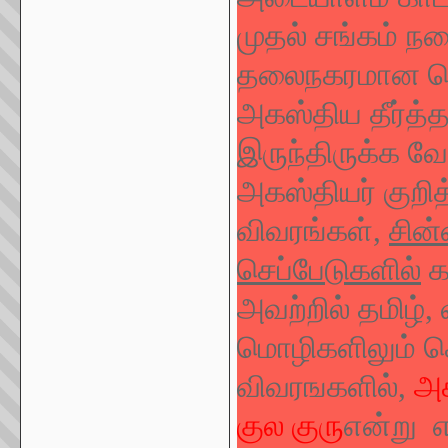
முதல் சங்கம் ந
தலைநகரமான தெ
அகஸ்திய தீர்த்
இருந்திருக்க வே
அகஸ்தியர் குறி
விவரங்கள்,
சின
செப்பேடுகளில்
க
அவற்றில் தமிழ்
மொழிகளிலும் கொ
விவரஙகளில்,
அக
குல குரு
என்று எ