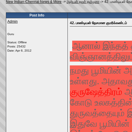
New Indian-Chennai News & More
->
ஆரியன் தான் தமிழனா
->
42. பாண்டியன் தே
Post Info
Admin
42. பாண்டியன் தேசமான குமரிக்கண்டம்
Guru
Status: Offline
ஆனால் இந்தத் த
Posts: 25432
Date:
Apr 6, 2012
விஞ்ஞானத்திலும்
நமது பூமியின் 
உள்ளது. அதாவத
குரு‌ஷேத்திரம்
ஆ
கோடு உலகத்தின்
துருவத்தையும் 
இதுவே பூமியின் 