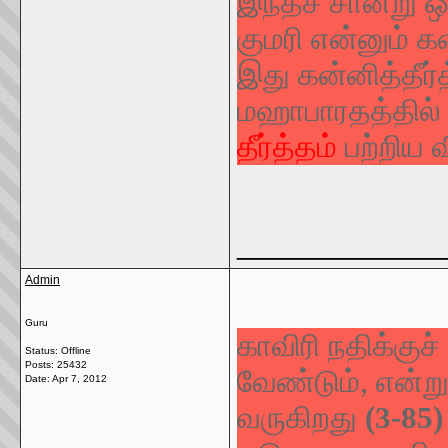
இந்தச் சான்று 
குமரி என்னும் க
இது கன்னித்தீர்
மஹாபாரதத்தில் 
தீர்த்தம்
பற்றிய வ
_____________
Admin
Guru
காவிரி நதிக்குச்
Status: Offline
Posts: 25432
வேண்டும், என்று 
Date:
Apr 7, 2012
வருகிறது
(3-85)