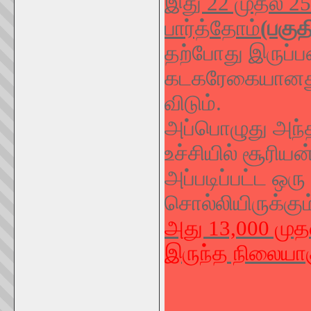
இது 22 முதல் 25
பார்த்தோம்
(பகுத
தற்போது இருப்ப
கடகரேகையானது 
விடும்.
அப்பொழுது அந்த
உச்சியில் சூரியன
அப்படிப்பட்ட ஒ
சொல்லியிருக்கும
அது 13,000 முத
இருந்த நிலையாக