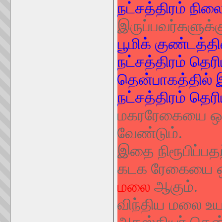
நட்சத்திரம் நி
இருப்பவர்களுக்கு
பூமிக் குண்டத்த
நட்சத்திரம் தெரிய
தென்பாகத்தில் இ
நட்சத்திரம் தெரிய
மகரரேகையை ஒட்ட
வேண்டும்.
இதை நிரூபிப்பதற
கடக ரேகையை ஒ
மலை
ஆகும்.
விந்திய மலை உ