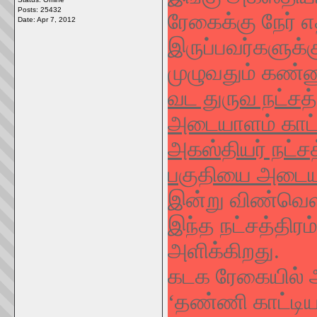
Posts: 25432
ரேகைக்கு நேர் 
Date:
Apr 7, 2012
இருப்பவர்களுக்க
முழுவதும் கண்ணு
வட துருவ நட்ச
அடையாளம் காட்
அகஸ்தியர் நட்ச
பகுதியை அடையாள
இன்று விண்வெள
இந்த நட்சத்திரம
அளிக்கிறது.
கடக ரேகையில் அ
‘தண்ணி
காட்டி