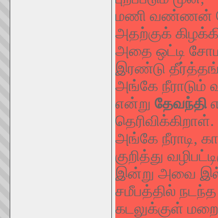
மணி வண்ணன் கோ
அதற்குக் கிழக்
அதை ஒட்டி சோம 
இரண்டு தீர்த்த
அங்கே நீராடும் 
என்று
தேவந்தி
எ
தெரிவிக்கிறாள்.
அங்கே நீராடி
குறித்து வழிபட்ட
இன்று அவை இல
சமீபத்தில் நடந
கடலுக்குள் மறைந