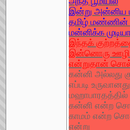
அந்த பூமியில்
இன்று அன்னிய ம
தமிழ் மண்ணின்
மன்னிக்க முடியா
இந்தக் குற்றத்த
இன்னொரு ஊழி க
என்றுதான் சொல்ல
கன்னி அல்லது கும
எப்படி உருவானது
மஹாபாரதத்தில்
கன்னி என்ற சொல
காமம் என்ற சொல
என்று