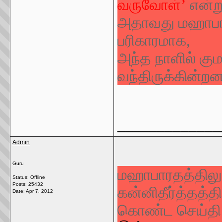
வருவோள்
’
என்ற
அதாவது மஹாபாரத
பரிகாரமாக,
அந்த நாளில் குமரி
வந்திருக்கின்றன
_____________
Admin
Guru
மஹாபாரதத்திலு
Status: Offline
Posts: 25432
கன்னிதீர்த்தத்த
Date:
Apr 7, 2012
கொண்ட செய்தி 