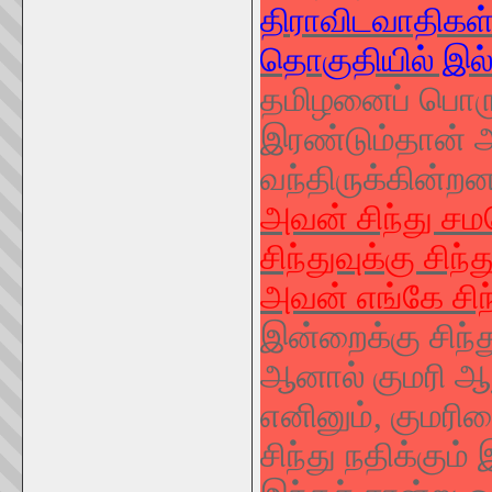
திராவிடவாதிகள் வ
தொகுதியில் இல
தமிழனைப் பொரு
இரண்டும்தான் ஆ
வந்திருக்கின்றன
அவன் சிந்து சமவ
சிந்துவுக்கு சிந்த
அவன் எங்கே சிந்
இன்றைக்கு சிந்த
ஆனால் குமரி ஆ
எனினும், குமரிய
சிந்து நதிக்கும