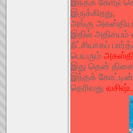
இந்தக் கோடு செ
இருக்கிறது,
அங்கு அகஸ்தியர்
இதில் அதிசயம் 
நீட்சியாகப் பார்
பெயரும்
அகஸ்தி
இது தென் திசையி
இந்தக் கோட்டின் வ
தெரிவது
வசிஷ்ட