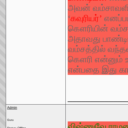
அவன் வம்சாவளிய
‘
கவுரியர்
’
எனப்ப
கௌரியின் வம்சத
அதாவது பாண்டி
வம்சத்தில் வந்
கௌரி என்னும் உ
என்பதை இது காட
_____________
Admin
Guru
விஷ்ணுவே ராமன
Status: Offline