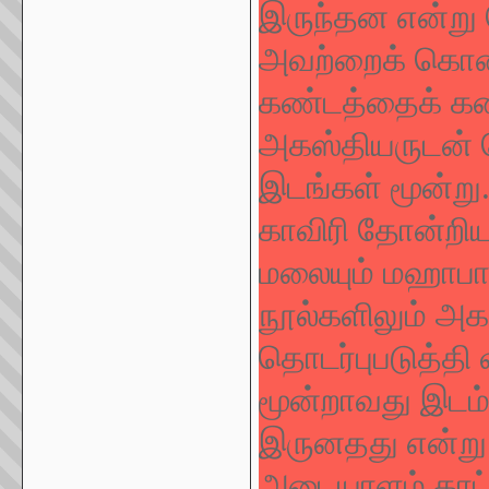
இருந்தன என்று 
அவற்றைக் கொண்
கண்டத்தைக் கண்
அகஸ்தியருடன்
இடங்கள் மூன்று
காவிரி தோன்றி
மலையும் மஹாபார
நூல்களிலும் அ
தொடர்புபடுத்தி
மூன்றாவது இடம்
இருனதது என்று
அடையாளம் காட்ட