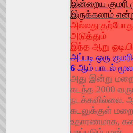
இன்றைய குமரி ம
இருக்கலாம் என்ற
அல்லது தற்போத
அடுத்தும்
இந்த ஆறு ஓடியி
அப்படி ஒரு கும
6
ஆம் பாடல் மூல
அது இன்று மறைந
கடந்த 2000 வரு
நடக்கவில்லை. 
கடலுக்குள் மறை
உதாரணமாக, கண்
புறப்படும் முன்,