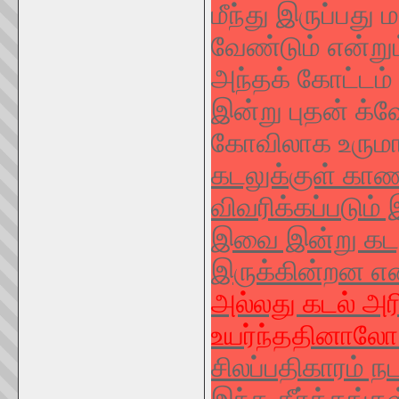
மீந்து இருப்ப
வேண்டும் என்றும
அந்தக் கோட்டம்
இன்று புதன் க்
கோவிலாக உருமாற
கடலுக்குள் காணப
விவரிக்கப்படும்
இவை இன்று கடலு
இருக்கின்றன என
அல்லது கடல் அரி
உயர்ந்ததினாலோ 
சிலப்பதிகாரம் 