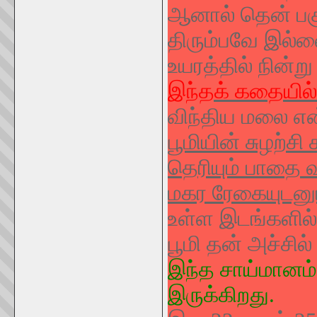
ஆனால் தென் பகு
திரும்பவே இல்
உயரத்தில் நின்ற
இந்தக் கதையில்
விந்திய மலை என
பூமியின் சுழற்
தெரியும் பாதை வ
மகர ரேகையுடனும் 
உள்ள இடங்களில்
பூமி தன் அச்சில
இந்த சாய்மானம் 
இருக்கிறது.