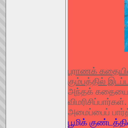
புராணக் கதையின்
கும்பத்தில் இடப்ப
அந்தக் கதையை 
விமரிசிப்பார்கள
அமைப்பைப் பார்த
பூமிக் குண்டத்த