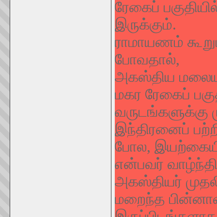
ரேகைப் பகுதியி
இருக்கும்.
ராமாயணம் கூறும
போவதால்,
அகஸ்திய மலையும
மகர ரேகைப் பகு
வருடங்களுக்கு 
இந்திரனைப் பற
போல, இயற்கையி
என்பவர் வாழ்ந்தி
அகஸ்தியர் முதலி
மறைந்த பின்னாள
இருப்பிடங்களாக