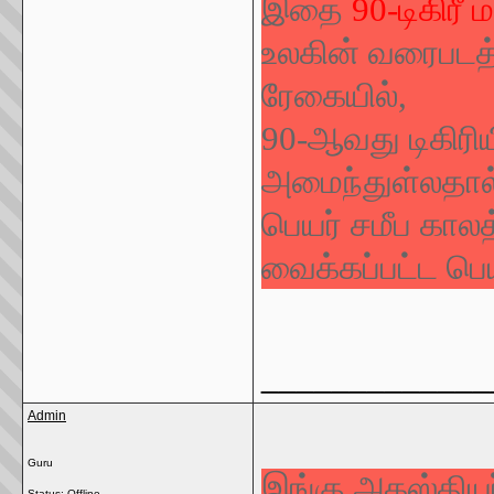
இதை
90-டிகிரீ
உலகின் வரைபடத்த
ரேகையில்,
90-ஆவது டிகிரி
அமைந்துள்லதால் 
பெயர் சமீப கால
வைக்கப்பட்ட பெய
_____________
Admin
Guru
இங்கு அகஸ்தியர
Status: Offline