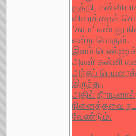
குந்தி, கன்னிய
விவரத்தைச் சொல
’
காம
’
என்பது ந
என்று பொருள்.
இளம் பெண்ணுக்
அவள் கன்னி எனப
அந்தப் பெயரைத்
இருந்து,
அதில் நீராடினால்
நினைத்தவை நடக்
வேண்டும்.