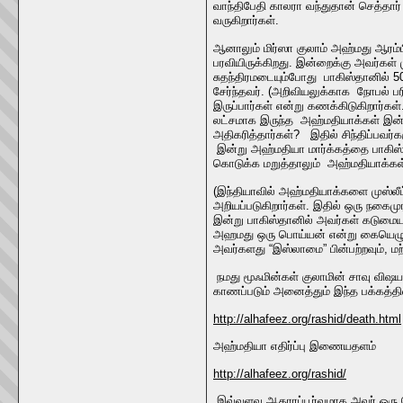
வாந்திபேதி காலரா வந்துதான் செத்தா
வருகிறார்கள்.
ஆனாலும் மிர்ஸா குலாம் அஹ்மது ஆரம்ப
பரவியிருக்கிறது. இன்றைக்கு அவர்கள்
சுதந்திரமடையும்போது பாகிஸ்தானில் 5
சேர்ந்தவர். (அறிவியலுக்காக நோபல் பர
இருப்பார்கள் என்று கணக்கிடுகிறார்க
லட்சமாக இருந்த அஹ்மதியாக்கள் இன்ற
அதிகரித்தார்கள்? இதில் சிந்திப்பவர்
இன்று அஹ்மதியா மார்க்கத்தை பாகிஸ்
கொடுக்க மறுத்தாலும் அஹ்மதியாக்கள் 
(இந்தியாவில் அஹ்மதியாக்களை முஸ்லீம
அறியப்படுகிறார்கள். இதில் ஒரு நகைம
இன்று பாகிஸ்தானில் அவர்கள் கடுமையா
அஹமது ஒரு பொய்யன் என்று கையெழுத்து
அவர்களது “இஸ்லாமை” பின்பற்றவும், மற
நமது மூஃமின்கள் குலாமின் சாவு விஷ
காணப்படும் அனைத்தும் இந்த பக்கத்தில
http://alhafeez.org/rashid/death.html
அஹ்மதியா எதிர்ப்பு இணையதளம்
http://alhafeez.org/rashid/
இவ்வளவு ஆதாரப்பூர்வமாக அவர் ஒரு ப