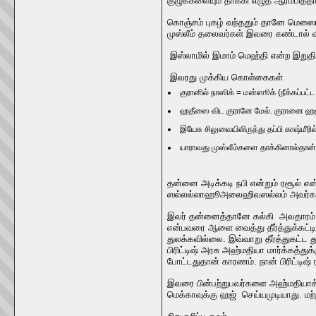
குழுக்களையும் தாக்கி எழுத ஆரம்பித்தா
கொஞ்சம் புகழ் வந்ததும் தானே மெஸைய
முஸ்லீம் தலைவர்கள் இவரை கண்டால் வ
இஸ்லாமில் இமாம் மெஹ்தி என்ற இறுதி 
இவரது முக்கிய கொள்கைகள்
குரானில் நாஸிக் = மன்ஸூக் (நீக்கப்பட்
ஹதீஸை விட குரானே மேல். குரானை ஹ
இயேசு சிலுவையிலிருந்து தப்பி காஷ்மீரி
யாராவது முஸ்லீம்களை தாக்கினால்தான
தன்னை அடிக்கடி நபி என்றும் ரசூல் எ
ஸல்லல்லாஹூஅலைஹிவஸல்லம் அவர்களை ம
இவர் தன்னைத்தானே கல்கி அவதாரம் எ
என்பவரை ஆளை வைத்து தீர்த்துக்கட்ட
துலக்கவில்லை. இவ்வாறு தீர்த்துகட்ட 
பிரிட்டிஷ் அரசு அஹ்மதியா மார்க்கத்து
போட்டதுதான் காரணம். நான் பிரிட்டிஷ் 
இவரை பின்பற்றுபவர்களை அஹ்மதியாக்கள
மெக்காவுக்கு ஹஜ் செய்யமுடியாது. மற