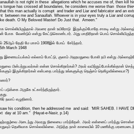
anaullah is not right in these allegations which he accuses me of, then kill 
 his tongue has crossed all boundaries, he considers me worse than those th
that this man actually is corrupt and trader and Liar and fabricator and an e
ent between me and Sanaullah. Whoever is in your eyes truly a Liar and c
like death. O My Beloved Master! Do Just that. Ameen."
ொல்லியிருந்தால் அவரை தான் உயிரோடு இருக்கும்போதே சாகடி என்று அல்லாஹ்விட
் போக வேண்டும் என்று கேட்டுகொண்டார். அது மாதிரிநான் பொய் சொல்லியிருந
ல் 26ஆம் தேதி மே மாசம் 1908இல் போய் சேர்ந்தார்.
5th March 1948
து இணையப்பக்கம் எல்லாம் போட்டு, குலாம் அஹமதுவை போலி நபி என்று அல்லாஹ்வே நிர
துவை பின்பற்றுபவர்கள் என்ன சொல்கிறார்கள்? அவர் வயிற்றுப்போக்கில்தான் செத்த
ளும் இருக்கிறார்கள் என்பதை பார்த்து உங்களுக்கு நெஞ்சம் நெகிழவில்லையா?)
்னார்?
ாப் படுக்கை அருகே உட்கார்ந்திருந்தார்.
்தது.
ிர் நவாப் எழுதினார்.
 saw his condition, then he addressed me and said: 'MIR SAHEB. I HAVE
next day at 10 am." (Hayat-e-Nasir, p.14)
 அஹ்மது)வை அடைந்து அவரது நிலையை பார்த்தேன். அவர் என்னைப் பார்த்து சொன்னா
ஸா எதுவும் தெளிவாக சொல்லவில்லை. அடுத்த நாள் காலையில் 10 மணிக்கு மரணமடைந்தா