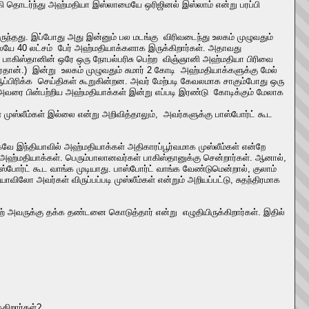
கி தொடர்ந்து அஹ்மதியா இஸ்லாமையே ஒரிஜினல் இஸ்லாம் என்று பரப்பி
ந்தது. இப்போது அது இன்னும் பல மடங்கு விரிவடைந்து உலகம் முழுவதும்
லேயே 40 லட்சம் பேர் அஹ்மதியாக்களாக இருக்கிறார்கள். அதாவது
். பாகிஸ்தானின் ஒரே ஒரு நோபல்பரிசு பெற்ற விஞ்ஞானி அஹ்மதியா பிரிவை
வர்தான்.) இன்று உலகம் முழுவதும் சுமார் 2 கோடி அஹ்மதியாக்களுக்கு மேல்
ஆப்பிரிக்க செய்திகள் கூறுகின்றன. அவர் மேற்படி கேவலமாக சாகும்போது ஒரு
அவரை பின்பற்றிய அஹ்மதியாக்கள் இன்று எப்படி இரண்டு கோடிக்கும் மேலாக
ஸ்லீம்கள் இல்லை என்று அறிவித்தாலும், அவர்களுக்கு பாஸ்போர்ட் கூட
வே இந்தியாவில் அஹ்மதியாக்கள் அதிகாரப்பூர்வமாக முஸ்லீம்கள் என்றே
 அஹ்மதியாக்கள். பெரும்பாலானவர்கள் பாகிஸ்தானுக்கு சென்றார்கள். ஆனால்,
்போர்ட் கூட வாங்க முடியாது. பாஸ்போர்ட் வாங்க வேண்டுமென்றால், குலாம்
ோ அவர்கள் விருப்பப்படி முஸ்லீம்கள் என்றும் அறியப்பட்டு, சுதந்திரமாக
 அவருக்கு தக்க தண்டனை கொடுத்தார் என்று எழுதியிருக்கிறார்கள். இதில்
கிறார்கள்?