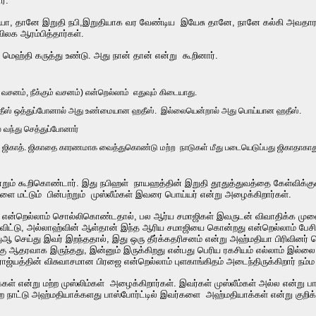
ர்.
ா, தானே இறுதி நபி,இறுதியாக வர வேண்டிய இயேசு தானே, நானே கல்கி அவதாரம் என
ிலக ஆரம்பித்தார்கள்.
மெஹ்தி கருத்து உண்டு. அது நான் தான் என்று கூறினார்.
ட வசனம், நீக்கும் வசனம்) என்றெல்லாம் எதுவும் கிடையாது.
தீஸ் ஒத்துப்போனால் அது உண்மையான ஹதீஸ். இல்லையென்றால் அது பொய்யான ஹதீஸ்.
ல் வந்து செத்துப்போனார்
் ஜிகாத். ஜிகாதை காரணமாக வைத்துகொண்டு மற்ற நாடுகள் மீது படையெடுப்பது ஜிகாதாகாத
ன்றும் கூறிகொண்டார். இது நபிஹள் நாயஹத்தின் இறுதி தூதுத்துவத்தை கேள்விக்க
ட்டும் பின்பற்றும் முஸ்லீம்கள் இவரை பொய்யர் என்று அழைக்கிறார்கள்.
ன்றெல்லாம் சொல்லிகொண்டதால், பல ஆர்ய சமாஜிகள் இவருடன் விவாதிக்க முனைந்த
ிவிட்டு, அல்லாஹ்வின் ஆள்தான் இந்த ஆரிய சமாஜியை கொன்றது என்றெல்லாம் பேசிவ
துஆ செய்து இவர் இறந்ததால், இது ஒரு தீர்க்கதரிசனம் என்று அஹ்மதியா பிரிவினர் ச
க்கு ஆதரவாக இருந்தது, இன்னும் இருக்கிறது என்பது பெரிய ரகசியம் எல்லாம் இல்லை.
ராஜ்யத்தின் விசுவாசமான பிரஜை என்றெல்லாம் புளகாங்கிதம் அடைந்திருக்கிறார் நம்ம 
் என்று மற்ற முஸ்லிம்கள் அழைக்கிறார்கள். இவர்கள் முஸ்லீம்கள் அல்ல என்று ப
்ற நாட்டு அஹ்மதியாக்களது பாஸ்போர்ட்டில் இவர்களை அஹ்மதியாக்கள் என்று குறிக