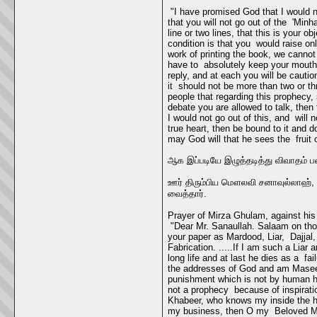
"I have promised God that I would n
that you will not go out of the 'Minh
line or two lines, that this is your o
condition is that you would raise on
work of printing the book, we cannot
have to absolutely keep your mouth s
reply, and at each you will be cautio
it should not be more than two or th
people that regarding this prophecy,
debate you are allowed to talk, then
I would not go out of this, and will
true heart, then be bound to it and 
may God will that he sees the fruit
ஆக இப்படியே இழுத்தடித்து விவாதம் ப
ஊர் திரும்பிய மௌலவி சனாவுல்லாஹ், 
வைத்தார்.
Prayer of Mirza Ghulam, against his
"Dear Mr. Sanaullah. Salaam on tho
your paper as Mardood, Liar, Dajjal
Fabrication. .....If I am such a L
long life and at last he dies as a f
the addresses of God and am Maseeh
punishment which is not by human h
not a prophecy because of inspirati
Khabeer, who knows my inside the hea
my business, then O my Beloved Mas