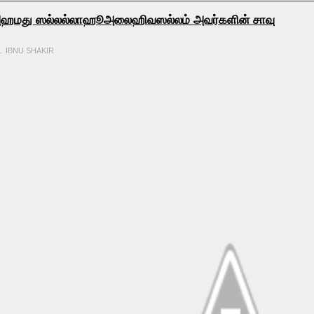
ாம் அஹமது ஸல்லல்லாஹூஅலைஹிவஸல்லம் அவர்களின் சாவு
1 IBNU SHAKIR