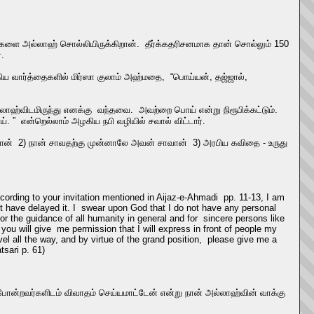
ங்களை அல்லாஹ் சொல்லியிருக்கிறான். தீர்க்கதரிசனமாக தான் சொல்லும் 150
்.
ிய வார்த்தைகளில் மிர்ஸா குலாம் அஹ்மதை, “பொய்யன், தஜ்ஜால்,
லாஹ்விடமிருந்து எனக்கு வந்தவை. அவற்றை பொய் என்று நிரூபிக்கட்டும்.
 ” என்றெல்லாம் அழகிய நபி வழியில் சவால் விட்டார்.
்டான் 2) நான் சாவதற்கு முன்னாலே அவன் சாவான் 3) அரபிய கவிதை - உருது
ing to your invitation mentioned in Aijaz-e-Ahmadi pp. 11-13, I am
t have delayed it. I swear upon God that I do not have any personal
r the guidance of all humanity in general and for sincere persons like
you will give me permission that I will express in front of people my
el all the way, and by virtue of the grand position, please give me a
sari p. 61)
்றவர்களிடம் விவாதம் செய்யமாட்டேன் என்று நான் அல்லாஹ்வின் வாக்கு