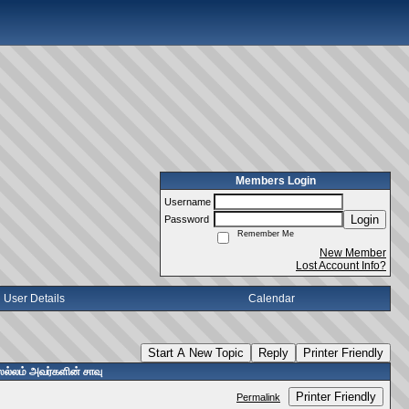
Members Login
Username
Login
Password
Remember Me
New Member
Lost Account Info?
User Details
Calendar
Start A New Topic
Reply
Printer Friendly
்லம் அவர்களின் சாவு
Printer Friendly
Permalink