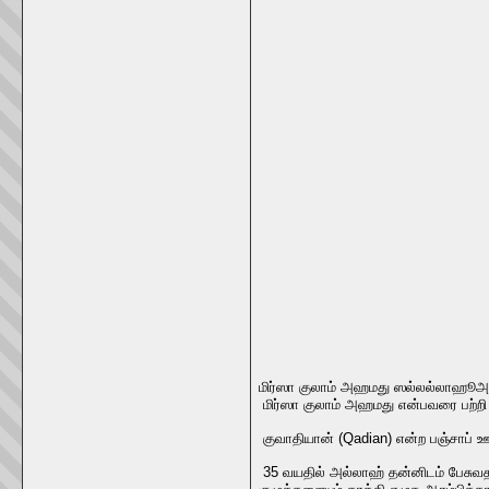
மிர்ஸா குலாம் அஹமது ஸல்லல்லாஹூஅ
மிர்ஸா குலாம் அஹமது என்பவரை பற்றி 
குவாதியான் (Qadian) என்ற பஞ்சாப் ஊர
35 வயதில் அல்லாஹ் தன்னிடம் பேசுவதா