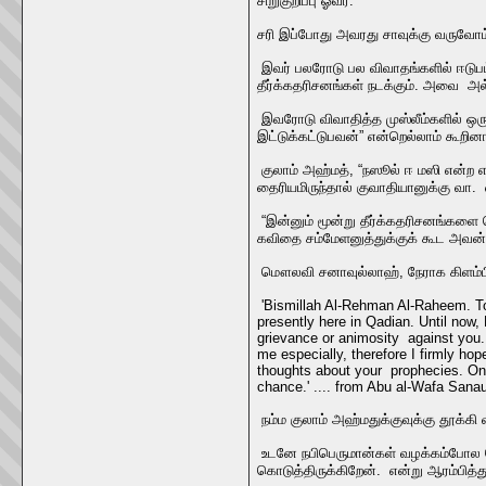
சிறுகுறிப்பு ஓவர்.
சரி இப்போது அவரது சாவுக்கு வருவோம
இவர் பலரோடு பல விவாதங்களில் ஈடுபட்
தீர்க்கதரிசனங்கள் நடக்கும். அவை அல்
இவரோடு விவாதித்த முஸ்லீம்களில் ஒர
இட்டுக்கட்டுபவன்” என்றெல்லாம் கூறினா
குலாம் அஹ்மத், “நஸூல் ஈ மஸி என்ற எ
தைரியமிருந்தால் குவாதியானுக்கு வா.
“இன்னும் மூன்று தீர்க்கதரிசனங்களை
கவிதை சம்மேளனுத்துக்குக் கூட அவன் 
மௌலவி சனாவுல்லாஹ், நேராக கிளம்பி க
'Bismillah Al-Rehman Al-Raheem. To
presently here in Qadian. Until now
grievance or animosity against you. 
me especially, therefore I firmly ho
thoughts about your prophecies. Once
chance.' .... from Abu al-Wafa Sana
நம்ம குலாம் அஹ்மதுக்குவுக்கு தூக்கி 
உடனே நபிபெருமான்கள் வழக்கம்போல 
கொடுத்திருக்கிறேன். என்று ஆரம்பித்த