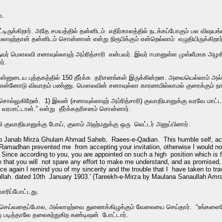
்.
டிருக்கிறார். அதே சமயத்தில் தன்னிடம் எதிர்காலத்தில் நடக்கப்போகும் பல விஷய
லாஹ்தான் தன்னிடம் சொன்னான் என்று நிரூபிக்கும் என்றெல்லாம் எழுதியிருக்கிறார
ுவர் மௌலவி சனாவுல்லாஹ் அம்ரித்சாரி என்பவர். இவர் ஈமானுள்ள முஸ்லீமாக அழக
ர்.
ன்னுடைய புத்தகத்தில் 150 தீர்க்க தரிசனங்கள் இருக்கின்றன. அவையெல்லாம் அல்
 என்னோடு விவாதம் பண்ணு. மௌலவின் சனாவுல்லா காரணமில்லாமல் குரைக்கும் நாய்.
 சொல்லுகிறேன். 1) இவன் (சனாவுல்லாஹ் அம்ரித்சாரி) குவாதியானுக்கு வரவே மாட
வரமாட்டான்.” என்று தீர்க்கதரிசனம் சொன்னார்.
ுவாதியானுக்கு போய், குலாம் அஹ்மதுக்கு ஒரு லெட்டர் அனுப்பினார்.
 Janab Mirza Ghulam Ahmad Saheb, Raees-e-Qadian. This humble self, accord
, Ramadhan prevented me from accepting your invitation, otherwise I would no
Since according to you, you are appointed on such a high position which is fo
pe that you will not spare any effort to make me understand, and as promised, 
 again I remind you of my sincerity and the trouble that I have taken to trav
ullah. dated 10th January 1903.' (Tareekh-e-Mirza by Maulana Sanaullah Amrat
வாரிப்போட்டது.
செய்வதைப்போல, அல்லாஹ்வை துணைக்கிழுக்கும் வேலையை செய்தார். “உங்களைபோன
ு படித்தாலே தலைசுற்றுகிற கண்டிஷன் போட்டார்.