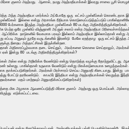
ர் மிர்ஸா குலாம் அஹ்மது. ஆனால், நமது அஹ்மதியாக்கள் இவரது சாவை பூசி மொழு
ித்த அந்த அஹ்மதியா மார்க்கம் அப்போதே ஒரு லட்சம் முஸ்லீம்கள் கொண்டதாக இரு
 முஸ்லீம்கள் இல்லை என்று அரசாங்க ரீதியாக கொடுமைப்படுத்தப்படும் பாகிஸ்தானி
0000 பேர்களாக இருந்த அஹ்மதியா முஸ்லீம்கள் 80 மடங்கு அதிகரித்திருக்கிறார்கள
ிசு பெற்ற ஒரே முஸ்லிம் விஞ்ஞானி அப்துல் சலாம் என்ற அஹ்மதியா பிரிவைச்சார்ந்த
ள். ஆப்பிரிக்க நாடுகளில் வேகமாக பரவும் இஸ்லாம் அஹ்மதியா இஸ்லாம்தான் என்று 
ு எப்படி அதுவும் நூறே வருடங்களில் இரண்டு மேலே ஏறத்தாழ ஒரு லட்சம் இருந்த 
களுக்கு நிறைய அத்தாட்சிகள் இருக்கின்றன.
தான் அதிகாரப்பூர்வமாக தடை செய்தும், அவர்களை கொலை செய்தாலும், அவர்கள் மு
ஏன் இன்று 80 மடங்கு அதிகரித்திருக்கிறார்கள்?
்கள் அல்ல என்று அறிவிக்க வேண்டும் என்று தொடுத்த வழக்கு தோற்றுவிட்டது. ஆக
ுரண் உள்ளது. பாகிஸ்தான் உருவாக வேண்டும் என்று மிகக்கடுமையாக உழைத்தவர்கள்
க தாக்கப்படுகிறார்கள். அவர்கள் பிரச்சாரம் செய்ய அனுமதி கிடையாது. இன்று பாஸ
 போட்டு தரவேண்டும். காஃபிர் இந்தியா என்று அஹ்மதியாக்கள் வெறுத்த இந்தியாவில
்றவர்களை மதம் மாற்றவும் அனுமதிக்கப்படுகிறார்கள்)
யத்தை மிக அழகாக ஆவணப்படுத்தி மிர்ஸா குலாம் அஹ்மது ஒரு பொய்யன். அல்லாஹ்
ிருந்து எடுக்கப்பட்டவை.
ொய்யன் என்று நிரூபித்தாலும் ஏன் அஹ்மதியாக்கள் பல்கி பெருகிக்கொண்டே இருக்