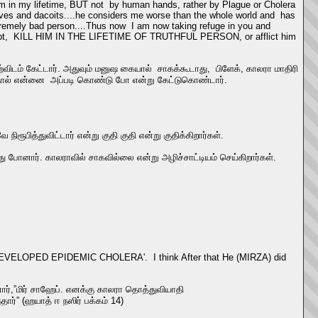
him in my lifetime, BUT not by human hands, rather by Plague or Cholera
ieves and dacoits....he considers me worse than the whole world and has
xtremely bad person....Thus now I am now taking refuge in you and
orrupt, KILL HIM IN THE LIFETIME OF TRUTHFUL PERSON, or afflict him
ம் கேட்டார். அதுவும் மனுஷ கையால் சாகக்கூடாது, பிளேக், காலரா மாதிரி
்தால் என்னை அப்படி கொண்டு போ என்று கேட்டுகொண்டார்.
ூபித்துவிட்டார் என்று குதி குதி என்று குதிக்கிறார்கள்.
ு போனார். காலராவில் சாகவில்லை என்று அழிச்சாட்டியம் செய்கிறார்கள்.
 DEVELOPED EPIDEMIC CHOLERA'. I think After that He (MIRZA) did
ர்,”மிர் சாஹேப். எனக்கு காலரா தொத்துவியாதி
ர்” (ஹயாத் ஈ நஸிர் பக்கம் 14)