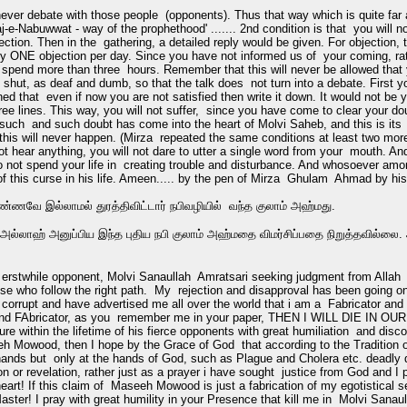
ever debate with those people (opponents). Thus that way which is quite far a
aj-e-Nabuwwat - way of the prophethood' ....... 2nd condition is that you will no
bjection. Then in the gathering, a detailed reply would be given. For objection, t
ly ONE objection per day. Since you have not informed us of your coming, rat
 spend more than three hours. Remember that this will never be allowed that yo
hut, as deaf and dumb, so that the talk does not turn into a debate. First yo
ned that even if now you are not satisfied then write it down. It would not be 
ree lines. This way, you will not suffer, since you have come to clear your do
 such and such doubt has come into the heart of Molvi Saheb, and this is its re
 this will never happen. (Mirza repeated the same conditions at least two mor
 not hear anything, you will not dare to utter a single word from your mouth. A
do not spend your life in creating trouble and disturbance. And whosoever am
 of this curse in his life. Ameen..... by the pen of Mirza Ghulam Ahmad by hi
ண்ணவே இல்லாமல் துரத்திவிட்டார் நபிவழியில் வந்த குலாம் அஹ்மது.
அல்லாஹ் அனுப்பிய இந்த புதிய நபி குலாம் அஹ்மதை விமர்சிப்பதை நிறுத்தவில்லை
 erstwhile opponent, Molvi Sanaullah Amratsari seeking judgment from Allah
se who follow the right path. My rejection and disapproval has been going 
, corrupt and have advertised me all over the world that i am a Fabricator an
iar and FAbricator, as you remember me in your paper, THEN I WILL DIE IN O
ailure within the lifetime of his fierce opponents with great humiliation and
 Mowood, then I hope by the Grace of God that according to the Tradition of
ands but only at the hands of God, such as Plague and Cholera etc. deadly
on or revelation, rather just as a prayer i have sought justice from God and
rt! If this claim of Maseeh Mowood is just a fabrication of my egotistical se
ter! I pray with great humility in your Presence that kill me in Molvi San