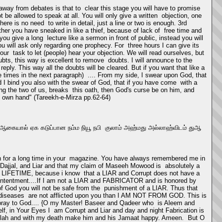
way from debates is that to clear this stage you will have to promise
t be allowed to speak at all. You will only give a written objection, one
here is no need to write in detail, just a line or two is enough. 3rd
her you have sneaked in like a thief, because of lack of free time and
u give a long lecture like a sermon in front of public, instead you will
u will ask only regarding one prophecy. For three hours I can give its
your task to let (people) hear your objection. We will read ourselves, but
ubts, this way is excellent to remove doubts. I will announce to the
ply. This way all the doubts will be cleared. But if you want that like a
e times in the next paragraph) .... From my side, I swear upon God, that
nd I bind you also with the swear of God, that if you have come with a
ong the two of us, breaks this oath, then God's curse be on him, and
s own hand" (Tareekh-e-Mirza pp.62-64)
. ஆகையால் ஏக கடுப்பான நம்ம நியூ நபி குலாம் அஹ்மது அல்லாஹ்விடம் துஆ
on for a long time in your magazine. You have always remembered me in
d Dajjal, and Liar and that my claim of Maseeh Mowood is absolutely a
UR LIFETIME, because i know that a LIAR and Corrupt does not have a
 discontentment....If I am not a LIAR and FABRICATOR and is honored by
 God you will not be safe from the punishment of a LIAR. Thus that
 diseases are not afflicted upon you than I AM NOT FROM GOD. This is
 I pray to God.... {O my Master! Baseer and Qadeer who is Aleem and
lf, in Your Eyes I am Corrupt and Liar and day and night Fabrication is
aullah and with my death make him and his Jamaat happy. Ameen. But O