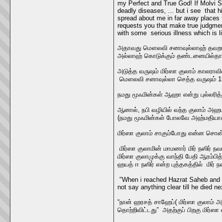
my Perfect and True God! If Molvi S
deadly diseases, ... but i see that
spread about me in far away places 
requests you that make true judgm
with some serious illness which is 
அதாவது மௌலவி சனாவுல்லாஹ் தவறாக ச
அல்லாஹ் கொடுக்கும் தண்டனையில்தான
அடுத்த வருஷம் மிர்ஸா குலாம் காலராவி
மௌலவி சனாவுல்லா செத்த வருஷம் 1
நமது மூஃமின்கள் ஆஹா என்று புல்லரித்
ஆனால், நபி வழியில் வந்த குலாம் அஹம
(நமது மூஃமின்கள் போலவே அஹ்மதியாக்க
மிர்ஸா குலாம் சாகும்போது என்ன சொன
மிர்ஸா குலாமின் மாமனார் மிர் நஸிர் நவ
மிர்ஸா குலாமுக்கு வாந்தி பேதி ஆரம்பித
ஹயத் ஈ நஸிர் என்ற புத்தகத்தில் மிர் நஸ
"When i reached Hazrat Saheb and
not say anything clear till he died 
“நான் ஹரசத் சாஹேப்( மிர்ஸா குலாம்
தொற்றிவிட்டது” அதற்குப் பிறகு மிர்