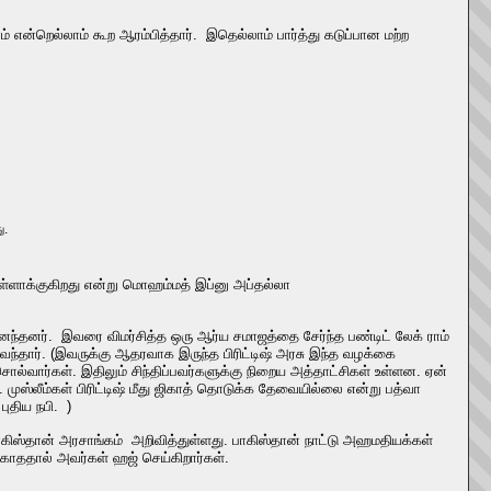
்றெல்லாம் கூற ஆரம்பித்தார். இதெல்லாம் பார்த்து கடுப்பான மற்ற
ு.
ுள்ளாக்குகிறது என்று மொஹம்மத் இப்னு அப்தல்லா
னர். இவரை விமர்சித்த ஒரு ஆர்ய சமாஜத்தை சேர்ந்த பண்டிட் லேக் ராம்
ந்தார். (இவருக்கு ஆதரவாக இருந்த பிரிட்டிஷ் அரசு இந்த வழக்கை
ொல்வார்கள். இதிலும் சிந்திப்பவர்களுக்கு நிறைய அத்தாட்சிகள் உள்ளன. ஏன்
 முஸ்லீம்கள் பிரிட்டிஷ் மீது ஜிகாத் தொடுக்க தேவையில்லை என்று பத்வா
புதிய நபி. )
ாகிஸ்தான் அரசாங்கம் அறிவித்துள்ளது. பாகிஸ்தான் நாட்டு அஹமதியக்கள்
்காததால் அவர்கள் ஹஜ் செய்கிறார்கள்.