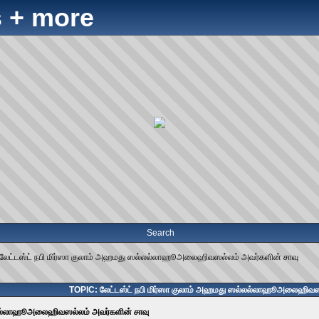
 + more
Search
லேட்டஸ்ட் நபி மிர்ஸா குலாம் அஹமது ஸல்லல்லாஹூஅலைஹிவஸல்லம் அவர்களின் சாவு
TOPIC: லேட்டஸ்ட் நபி மிர்ஸா குலாம் அஹமது ஸல்லல்லாஹூஅலைஹிவஸல
ல்லல்லாஹூஅலைஹிவஸல்லம் அவர்களின் சாவு