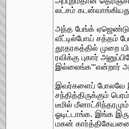
அப்புறம்தான் தெரிஞ்ச
லட்சம் கடன்வாங்கியத
அந்த பேங்க் ஏஜெண்டுக
வீட்டில்போய் சத்தம் ப
தூதரகத்தில் முறை யி
ரவிக்கு புகார் அனுப்
இல்லைங்க''’என்றார் அழ
இவர்களைப் போலவே இந
சந்தித்திருக்கும் பெர
டீமில் மீனாட்சிந்தரமும்
ஓடிட்டாங்க. இங்க இ
மகன் கார்த்திகேயனையு