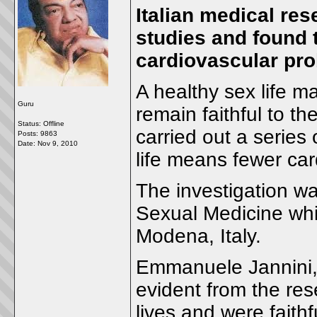
Italian medical res
studies and found 
cardiovascular pro
A healthy sex life m
Guru
remain faithful to th
Status: Offline
carried out a series
Posts: 9863
Date:
Nov 9, 2010
life means fewer ca
The investigation was
Sexual Medicine whic
Modena, Italy.
Emmanuele Jannini, 
evident from the re
lives and were faithf