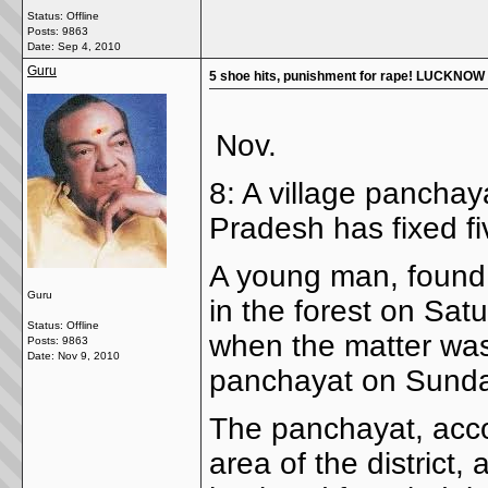
Status: Offline
Posts: 9863
Date:
Sep 4, 2010
Guru
5 shoe hits, punishment for rape! LUCKNOW
Nov.
8: A village panchay
Pradesh has fixed fi
A young man, found 
Guru
in the forest on Satu
Status: Offline
when the matter was
Posts: 9863
Date:
Nov 9, 2010
panchayat on Sunda
The panchayat, accor
area of the district,