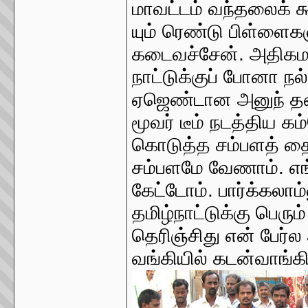
மாவட்டம் வந்தலைக் 
யும் ரெண்டு பிள்ளைகள
கடைவச்சேன். அதிகமா
நாட்டுக்குப் போனா ந
ஏஜெண்டான அனுந் தலை
மூவர் டீம் நடத்திய கம
கொடுத்த சம்பளத் தையு
சம்பளமே வேணாம். எங
கேட்டோம். பார்க்கலாம
தமிழ்நாட்டுக்கு பெரு
தெரிஞ்சிது என் பேர்
வங்கியில் கடன்வாங்க