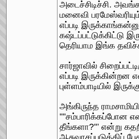
அடைச்சிடிச்சி. அவங்
மனைவி பரமேஸ்வரியும
எப்படி இருக்காங்கன
கஷ்டப்பட்டுக்கிட்டு இர
தெரியாம இங்க தவிச்சி
சார்ஜாவில் சிறைப்பட்ட
எப்படி இருக்கின்றன எ
புள்ளம்பாடியில் இருக்
அங்கிருந்த ராமசாமி
""சம்பாரிக்கப்போன என
தீங்களா?''’ என்று கத
ஆசுவாசப்படுத்திப் 