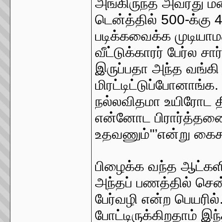
அங்கிருந்த அவரது 
டென்த்தில் 500-க்கு
படிக்கவைக்க முடியாமத
வீட்டுக்காரர் பேர்ல சா
இருப்பதா அந்த வங்க
மிரட்டிட்டுப்போனாங்க.
நல்லவிதமா உயிரோட தி
என்னோட பிரார்த்தனை
உதவணும்''’என்று கைகூ
பிழைக்க வந்த ஆட்களி
அந்தப் பணத்தில் சென
பேர்வழி என்ற பெயரில்.
போட்டிருக்கிறதாம் இ