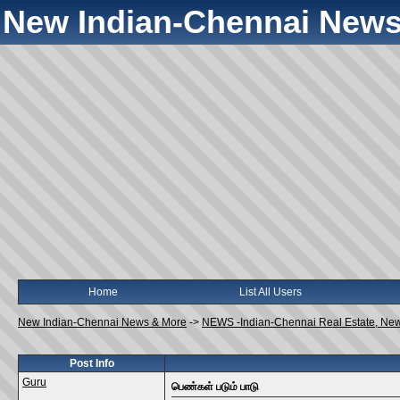
New Indian-Chennai News
Home
List All Users
New Indian-Chennai News & More
->
NEWS -Indian-Chennai Real Estate, Ne
Post Info
Guru
பெண்கள் படும் பாடு