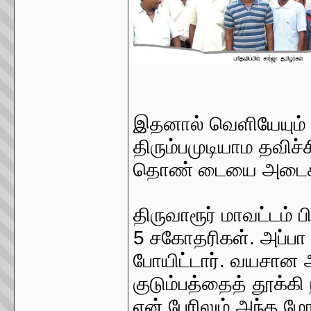
இதனால் வெளியேயும் த
திரும்பமுடியாம தவிச்சி
தொண் டையை அடைக
திருவாரூர் மாவட்டம்
5 சகோதரிகள். அப்பா 
போயிட்டார். வயசான அ
குடும்பத்தைத் தூக்க
என் பேரிலும் அந்த ம