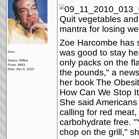
Quit vegetables and 
mantra for losing wei
Zoe Harcombe has sa
was good to stay he
Guru
only packs on the flab
Status: Offline
Posts: 9863
Date:
Nov 9, 2010
the pounds," a news
her book The Obesi
How Can We Stop I
She said Americans 
calling for red meat, 
carbohydrate free. "
chop on the grill," s