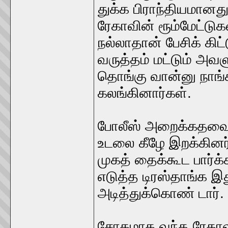
துக்க பிராந்தியமானது
ரேகாவின் ரூம்மேட்ட
நல்லாதான் பேசிக் கிட
வருத்தம் மட்டும் அவளு
தொங்கு வான்னு நாங்க
கலங்கினார்கள்.
போலீஸ் அறைக்கதவை 
உடலை கீழே இறக்கினர்
முகத் தைக்கூட பார்க்
எடுத்த டிரஸ்தாங்க இ
அடித்துக்கொண் டார்.
சோகமாக வந்த ரேகாவின