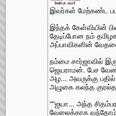
இவர்கள் மேற்கண்ட பட
இந்தக் கேள்வியின் பி
தேடிப்போன நம் தமிழகத
அப்பாவிகளின் வேதனை
நம்மை சார்ஜாவில் இர
ஜெயராமன். பேச வேண்ட
அழ... அவருக்கு பதில் 
அழுகை கலந்த குரல்தா
""ஐயா... அந்த சிதம்ப
வேலைக்காக வந்தோம். 