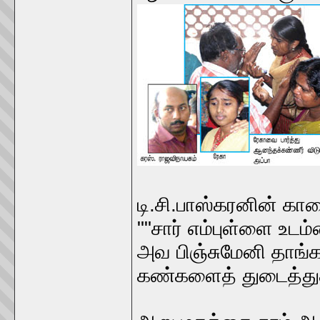
டி.சி.பாஸ்கரனின் கா
""சார் எம்புள்ளை உட
அவ பிஞ்சுமேனி தாங்கா
கண்களைத் துடைத்த