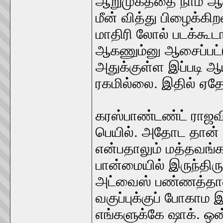
ஆறுமுகத்தை நாம் ஆச
மீன் வித்து பிழைக்க
மாதிரி லோல் படக்கூட
ஆகணும்னு ஆசைப்பட்டு.
அதுக்குள்ள இப்படி 
ரகமில்லை. இதில் ஏதோ 
கரஸ்பாண்டண்ட் ராஜவி
பெயில். அதோட தான் ம
என்பதாலும் மத்தவங்க
பான்மையில் இருந்திரு
அட்வைஸ் பண்ணத்தான
வகுப்புக்குப் போகாம இ
எங்களுக்கே ஷாக். ஒன்