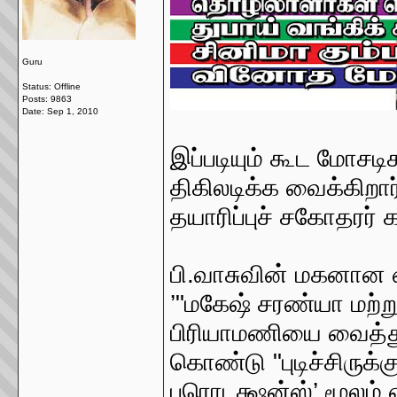
Guru
Status: Offline
Posts: 9863
Date:
Sep 1, 2010
இப்படியும் கூட மோசட
திகிலடிக்க வைக்கிறார்
தயாரிப்புச் சகோதரர் 
பி.வாசுவின் மகனான 
’"மகேஷ் சரண்யா மற்றும
பிரியாமணியை வைத்து 
கொண்டு "புடிச்சிருக்க
புரொடக்ஷன்ஸ்’ மூலம் எ