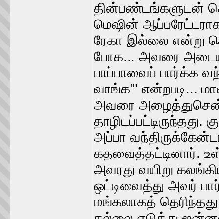
தின்பண்டங்களுடன் சென
மெஷின் ஆப்பரேட்டராக
ரேகா இல்லை என்று த
போக... அவரை அடையா
பாப்பாவைப் பார்க்க வ
வாங்க''’ என்றபடி... 
அவரை அழைத்துசென்
தாழிடப்பட்டிருந்தது. 
அப்பா வந்திருக்கேன்
கதவைத்தட்டினார். உள
அவரது வயிறு கலங்க
ஒட்டிவைத்து அவர் பார
மங்கலாகத் தெரிந்த
கல்லை எடுத்து ஜன்ன