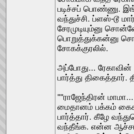
படிச்சப் பொண்ணு. இ
வந்துச்சி. ப்ளஸ்-டூ ம
சேரமுடியும்னு சொன்ன
பொறுத்துக்கன்னு சொன
சோகக்குரலில்.
அப்போது... ரேகாவின் 
பார்த்து திகைத்தார். 
""ராஜேந்திரன் மாமா...
மைதானம் பக்கம் கைகாட
பார்த்தார். கீழே வந்
வந்தீங்க. என்ன ஆச்சர