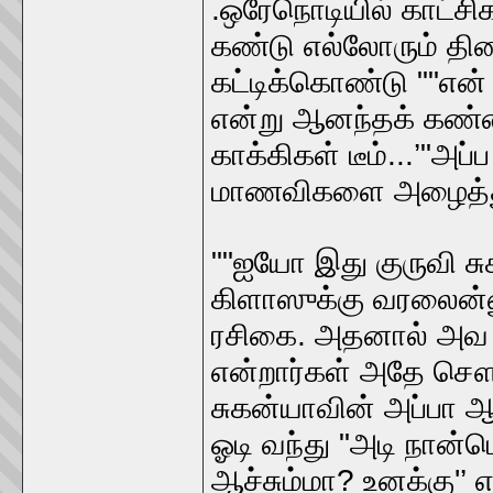
.ஒரேநொடியில் காட்சி
கண்டு எல்லோரும் தி
கட்டிக்கொண்டு ""என்
என்று ஆனந்தக் கண்ணீ
காக்கிகள் டீம்...’"அப்
மாணவிகளை அழைத்துப
""ஐயோ இது குருவி ச
கிளாஸுக்கு வரலைன்ன
ரசிகை. அதனால் அவ பெட
என்றார்கள் அதே சௌம
சுகன்யாவின் அப்பா ஆற
ஓடி வந்து "அடி நான்
ஆச்சும்மா? உனக்கு'’ எ