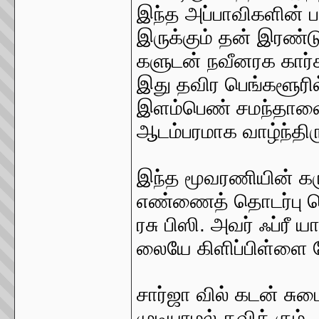
இந்த அப்பாவிகளின் ப
இருக்கும் தன் இரண்
களுடன் நவீனரக கார்க
இது தவிர பெங்களூரில
இளம்பெண் சமந்தாவைய
ஆடம்பரமாக வாழ்ந்திரு
இந்த மூவரணியின் கர
எண்ணைத் தொடர்பு க
ரசு பிஸி. அவர் ஃப்ரீ 
லையே கிளிப்பிள்ளை 
சார்ஜா வில் கடன் சும
முடியாமல் தவிக் கும