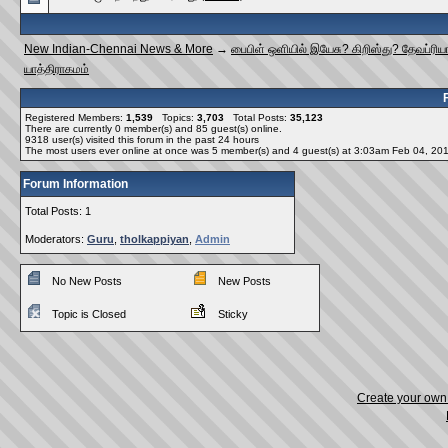
New Indian-Chennai News & More
→
பைபிள் ஒளியில் இயேசு? கிறிஸ்து? தேவப்ரிய
யாத்திராகமம்
Registered Members:
1,539
Topics:
3,703
Total Posts:
35,123
There are currently
0
member(s) and
85
guest(s) online
.
9318
user(s) visited this forum in the past 24 hours
The most users ever online at once was 5 member(s) and 4 guest(s) at 3:03am Feb 04, 20
Forum Information
Total Posts: 1
Moderators:
Guru
,
tholkappiyan
,
Admin
No New Posts
New Posts
Topic is Closed
Sticky
Create your ow