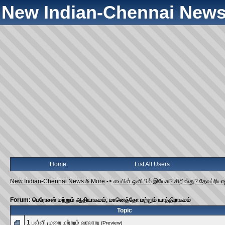
New Indian-Chennai News
Home
List All Users
New Indian-Chennai News & More
->
பைபிள் ஒளியில் இயேசு? கிறிஸ்து? தேவப்ரிய
Forum: பெரோசஸ் மற்றும் ஆதியாகமம், மானெத்தோ மற்றும் யாத்திராகமம்
Topic
1 பள்ளி முறை மற்றும் வரலாறு
(Preview)