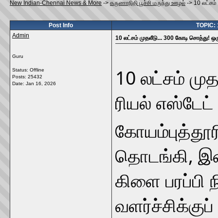
New Indian-Chennai News & More
->
கருணாநிதி பூச்சி மருந்து ஊழல்
->
10 லட்சம்
Post Info
TOPIC: 1
Admin
10 லட்சம் முதலீடு... 300 கோடி சொத்து! ஒர
Guru
10 லட்சம் மு
Status: Offline
Posts: 25432
Date:
Jan 16, 2026
ரியல் எஸ்டேட
கோயம்புத்தூ
தொடங்கி, இன
கிளை பரப்பி ந
வளர்ச்சிக்குப