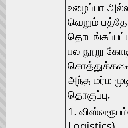
உழைப்பா அல்
வெறும் பத்தே
தொடங்கப்பட்ட
பல நூறு கோடி
சொத்துக்களை
அந்த மர்ம முட
தொகுப்பு.
1. விஸ்வரூபம
Logistics)