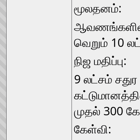
மூலதனம்:
ஆவணங்களின்ப
வெறும் 10 லட்
நிஜ மதிப்பு:
9 லட்சம் சதுர 
கட்டுமானத்தின
முதல் 300 கோ
கேள்வி: