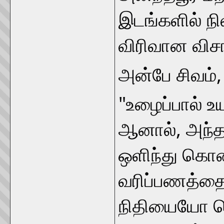
இடங்களில் நில
விரிவான வி
அன்பே சிவம்
"உழைப்பால் உ
ஆனால், அந்த 
ஒளிந்து கொ
வரிப்பணத்த
நிதியையோ க