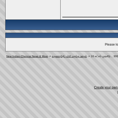
_____________
Please lo
New Indian-Chennai News & More
->
கருணாநிதி பூச்சி மருந்து ஊழல்
->
10 லட்சம் முதலீடு... 3
Create your ow