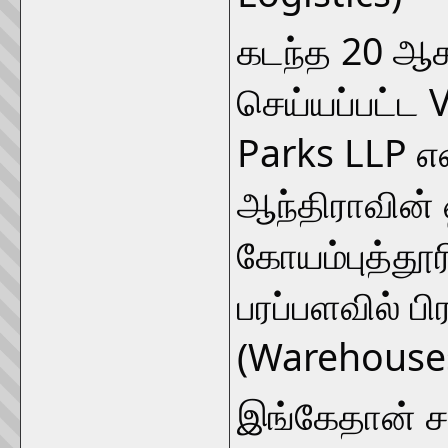
கடந்த 20 ஆக
செய்யப்பட்ட 
Parks LLP என
ஆந்திராவின் ஹ
கோயம்புத்தூரி
பரப்பளவில் 
(Warehouses)
இங்கேதான் சந