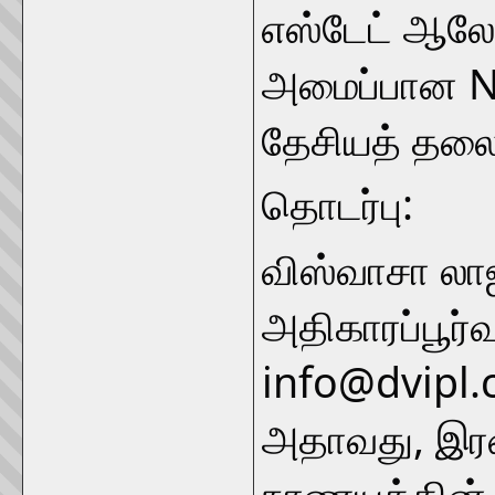
எஸ்டேட் ஆல
அமைப்பான NA
தேசியத் தலைவ
தொடர்பு:
விஸ்வாசா லாஜ
அதிகாரப்பூர்
info@dvipl.
அதாவது, இரண
நாணயத்தின் 