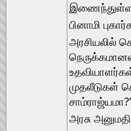
இணைந்துள்ள
பினாமி புகார்
அரசியலில் செ
நெருக்கமானவ
உதவியாளர்கள
முதலீடுகள் ச
சாம்ராஜ்யமா?
அரசு அனுமதி