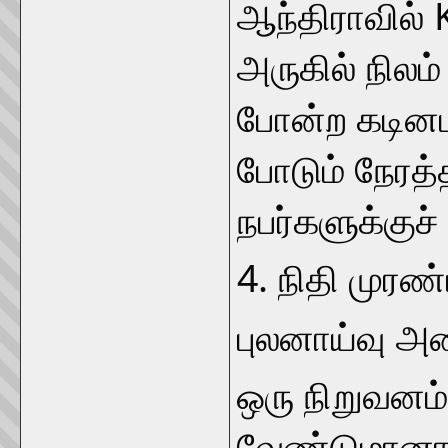
ஆந்திராவில் 
அருகில் நிலம
போன்ற கடின
போடும் நேரத
நபர்களுக்குச
4. நிதி முரண்
புலனாய்வு அம
ஒரு நிறுவனம்
வேண்டுமானால