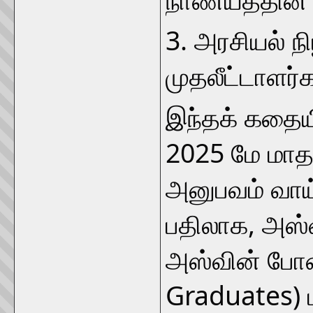
3. அரசியல் ந
முதலீட்டாளர்
இந்தக் கதையி
2025 மே மாதம்
அனுபவம் வாய்
பதிலாக, அஸ்வி
அஸ்வின் போ
Graduates) 