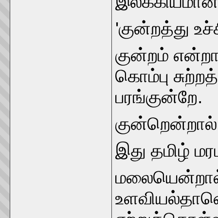
இலக்கியமான 
'குன்றத்து உச்
குன்றம் என்
கொம்பு சுற்ற
பரங்குன்றே.
குன்றென்றால
இது தமிழ் மரப
மலையென்றால்
உளவியல்தானெ