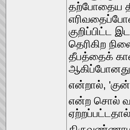
தற்போதைய தீ
எரிவதைப்போன
குறிப்பிட்ட இட
தெரிகிற நில
தீபத்தைக் க
ஆகிப்போனது
என்றால், 'குன்
என்ற சொல் வழ
ஏற்றப்பட்டதா
திருவண்ணா