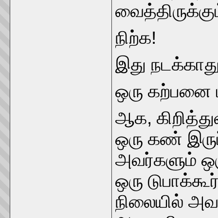
வைத்திருக்க
நிற்க!
இது நடக்காத
ஒரு கற்பனை ம
ஆக, கிறித்துவ
ஒரு கண் இரு
அவர்களும் ஒ
ஒரு டுபாக்கூர
நிலையில் அவ