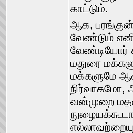
காட்டும்.
ஆக, பரங்குன்ற
வேண்டும் என
வேண்டியோர் 
மதுரை மக்கள
மக்களுமே ஆவர
நிர்வாகமோ, 
வன்முறை மத
நுழையக்கூடா
எல்லாவற்றையும