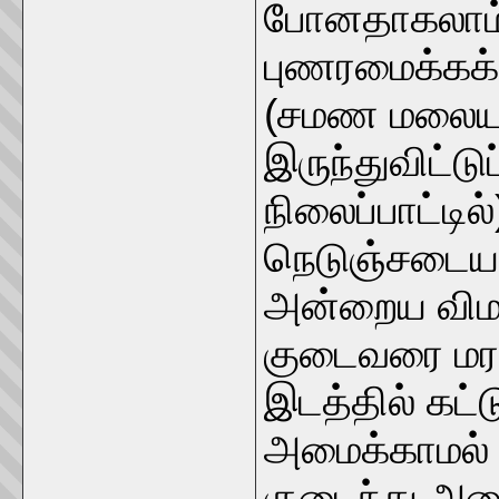
போனதாகலாம்.
புணரமைக்கக்
(சமண மலைய
இருந்துவிட்டு
நிலைப்பாட்டி
நெடுஞ்சடையன
அன்றைய விம
குடைவரை மரப
இடத்தில் கட
அமைக்காமல்
குடைந்து அமை