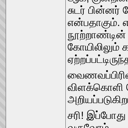
சுடர் பின்னர்
என்பதாகும்.
நூற்றாண்டின்
கோயிலிலும் க
ஏற்றப்பட்டிரு
வைணவப்பிரிவி
விளக்கொளி பெ
அறியப்படுகிற
சரி! இப்போது
வருவோம்.