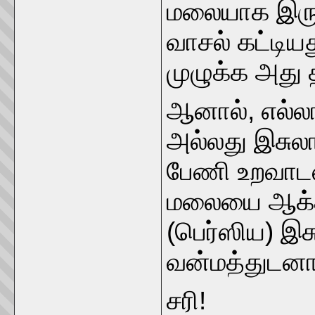
மலையாக இருந
வாசல் கட்டிய
முழுக்க அது
ஆனால், எல்ல
அல்லது இசுல
பேணி உறவாடல
மலையை ஆக்க
(பெர்ஸிய) இச
வன்மத்துடன
சரி!