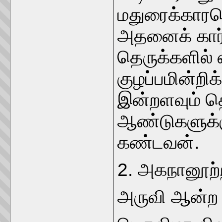
மதுரைக்காரர
அதனைக் கார்
தெருக்களில் ஏ
குழப்பமின்றிக்
இன்றளவும் த
ஆண்டுகளுக்கு
கண்டவன்.
2. அகநானூற்ற
அருவி ஆன்ற உ