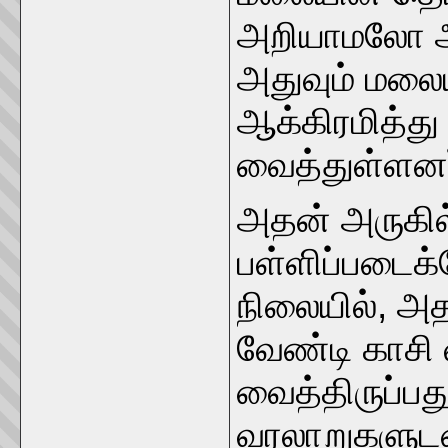
அறியாமலோ அ
அதுவும் மலைய
ஆக்கிரமித்து 
வைத்துள்ளனர
அதன் அருகில
பள்ளிப்படைக்
நிலையில், அ
வேண்டி காசி 
வைத்திருப்பத
வரலாறுகளுடன