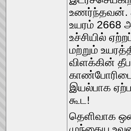
உணர்ந்தவன்
உயரம் 2668 
உச்சியில் ஏற
மற்றும் உயரத
விளக்கின் தீ
காண்போரிடையே
இயல்பாக ஏற்ப
கூட!
தெளிவாக ஒன்
முந்தைய உவ