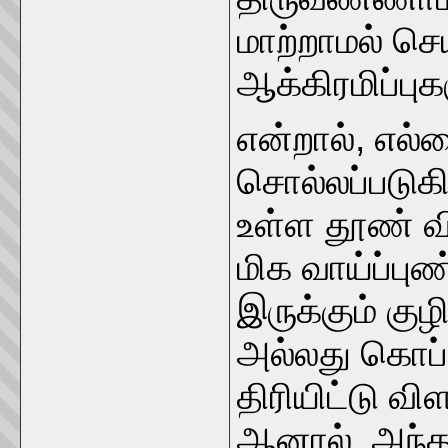
மாற்றாமல் செ
ஆக்கிரமிப்பு
என்றால், எல
சொல்லப்படுகிற
உள்ள தூண் வ
மிக வாய்ப்பு
இருக்கும் கு
அல்லது கொப்
திரியிட்டு வி
ஆனால், அந்த