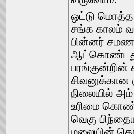
ஒட்டு மொத்த
சங்க காலம் வ
பின்னர் சமண
ஆட்கொண்டது
பரங்குன்றின
சிவனுக்கான 
நிலையில் அம
உரிமை கொண்ட
வெகு பிந்தைய
மலையின் தொ