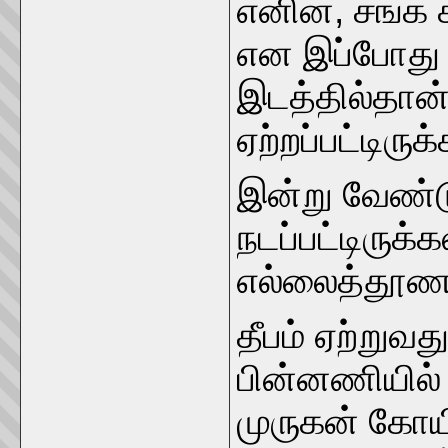
எனின், சங்க 
என இப்போது ச
இடத்தில்தான் 
ஏற்றப்பட்டிரு
இன்று வேண்ட
நடப்பட்டிருக
எல்லைத்தூணாக
தீபம் ஏற்றுவ
பின்னணியில் 
முருகன் கோயி