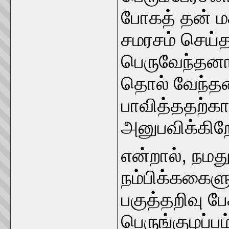
போகத் தன் ம
சமரசம் செய்
பெருவேந்தனாக
தொல் வேந்த
பாவித்ததற்
அனுபவிக்கிற
என்றால், நமத
நம்பிக்ககைளு
பகுத்தறிவு பேச
பெருங்குழப்ப