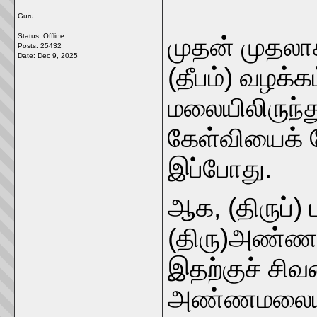
Guru
Status: Offline
முதன் முதலாக
Posts: 25432
Date:
Dec 9, 2025
(தீபம்) வழக்கம
மலையிலிருந்த
கேள்வியைக் 
இப்போது.
ஆக, (திருப்)
(திரு)அண்ணா
இதற்குச் ச
அண்ணமலையில