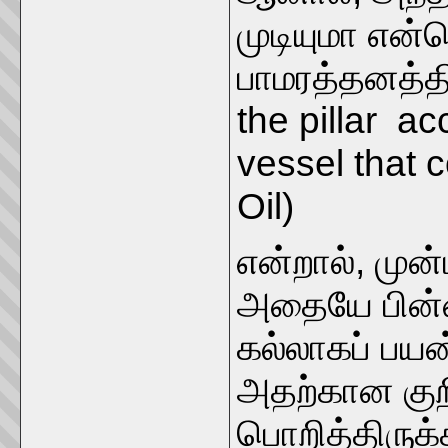
முடியுமா என்ற
பாமரத்தனத்தி
the pillar ac
vessel that 
Oil)
என்றால், முன
அதையே பின்ன
கல்லாகப் பயன
அதற்கான குறி
பொறித்திருக்