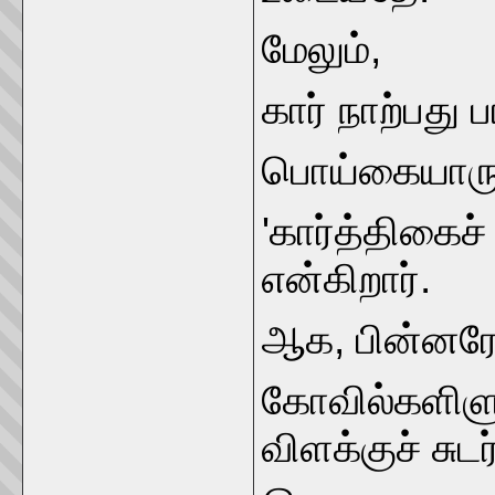
மேலும்,
கார் நாற்பது 
பொய்கையாரு
'கார்த்திகைச்
என்கிறார்.
ஆக, பின்னர
கோவில்களிளு
விளக்குச் சுட