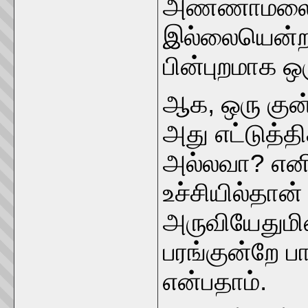
அண்ணாமலையி
இல்லையென்றா
பின்புறமாக ஒ
ஆக, ஒரு குன்ற
அது எட்டுத்தி
அல்லவா? எனின
உச்சியில்தான
அருவியேதுமி
பரங்குன்றே ப
என்பதாம்.