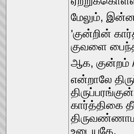
ஏற்றுக்கொள்ள
மேலும், இன்
'குன்றின் கா
குவளை பைந்த
ஆக, குன்றம் 
என்றாலே திருப
திருப்பரங்கு
கார்த்திகை 
திருவண்ணாம
உடையதே.