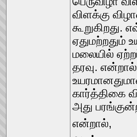
பெருவிழா விள
விளக்கு விழ
கூறுகிறது. 
ஏதுமற்றதும் 
மலையில் ஏற்ற
தரவு. என்றால
உயரமானதுமா
கார்த்திகை வி
அது பரங்கு
என்றால்,