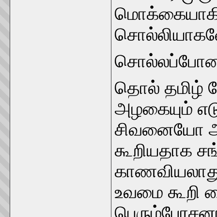
மொக்கையாகிவ
சொல்லியாகவே
சொல்லப்போன
தொல் தமிழ் வ
அழகையும் எட
சிவனையோ அ
கூறியதாக சங
காணவியலாது
உவமை கூறி வ
பெரும்பேரசன