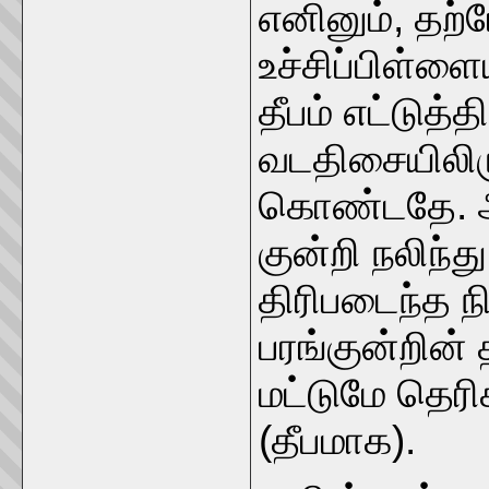
எனினும், தற்ப
உச்சிப்பிள்ளை
தீபம் எட்டுத
வடதிசையிலிருந
கொண்டதே. ஆக
குன்றி நலிந
திரிபடைந்த ந
பரங்குன்றின்
மட்டுமே தெரி
(தீபமாக).