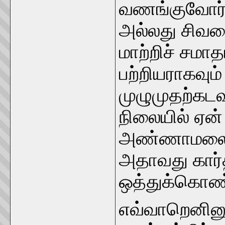
வணங்குவோர் 
அல்லது சிவ
மாற்றிச் சமா
பற்றியராகவு
முழுமுதற்கடவ
நிலையில் ஏன்
அண்ணாமலைதா
அதாவது கார்
ஒத்துக்கொண்ட
எவ்வாறெனினும்