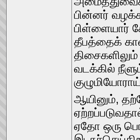
அமைத்துவைக்க
பின்னர் வழக்
பிள்ளையார் கோ
தீபத்தைக் க
திசைகளிலும்
வடக்கில் நீளு
குழுமியோராய
ஆயினும், தற
ஏற்றப்படுவதா
ஏதோ ஒரு பொரு
இடரச்செய்கி