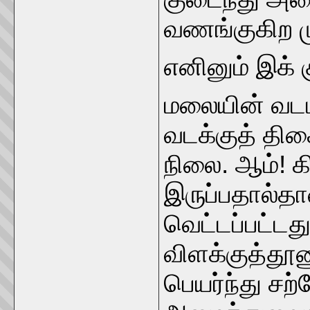
வணங்குகிற ம
எனினும் இக்
மலையின் வடப
வடக்குத் த
நிலை. ஆம்! 
இருப்பதால்தா
வெட்டப்பட்டத
விளக்குத்தூண
பெயர்ந்து சற்