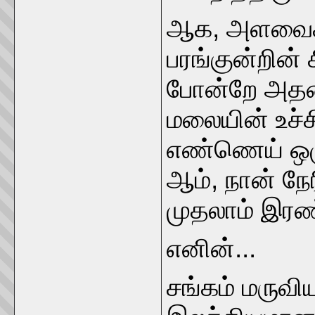
ஆக, அளவைக் 
பரங்குன்றின்
போன்றே அதன் 
மலையின் உச்ச
எண்ணெய் ஒழு
ஆம், நான் நேரி
முதலாம் இரண்
எனின்...
சங்கம் மருவி