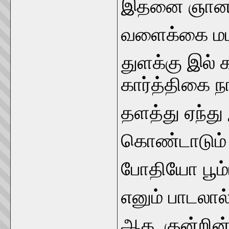
இதனை ஞான சம
வளைக்கை மட 
துளக்கு இல் 
கார்த்திகை ந
தளத்து ஏந்த
கொண்டாடும்
போதியோ பூம்
எனும் பாடலால்
ஆக, குன்றின் 