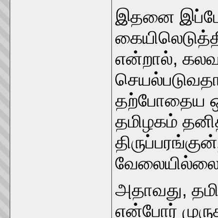
இதனை இப்போ
கையிலெடுத்த
என்றால், கல
செயல்படுவதான
தற்போதைய ஒட
தமிழகம் தனி
திருப்பரங்குன்
வேலையில்லை
அதாவது, தமி
என்போர் முரு