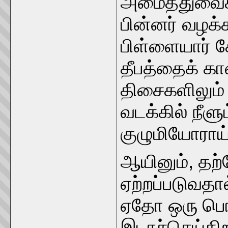
அமைத்துவைக்க
பின்னர் வழக்
பிள்ளையார் கோ
தீபத்தைக் க
திசைகளிலும்
வடக்கில் நீளு
குழுமியோராய
ஆயினும், தற
ஏற்றப்படுவதா
ஏதோ ஒரு பொரு
இடரச்செய்கி