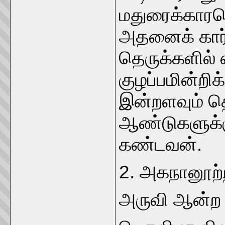
மதுரைக்காரர
அதனைக் கார்
தெருக்களில் ஏ
குழப்பமின்றிக்
இன்றளவும் த
ஆண்டுகளுக்கு
கண்டவன்.
2. அகநானூற்ற
அருவி ஆன்ற உ