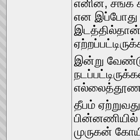
எனின், சங்க 
என இப்போது ச
இடத்தில்தான் 
ஏற்றப்பட்டிரு
இன்று வேண்ட
நடப்பட்டிருக
எல்லைத்தூணாக
தீபம் ஏற்றுவ
பின்னணியில் 
முருகன் கோயி