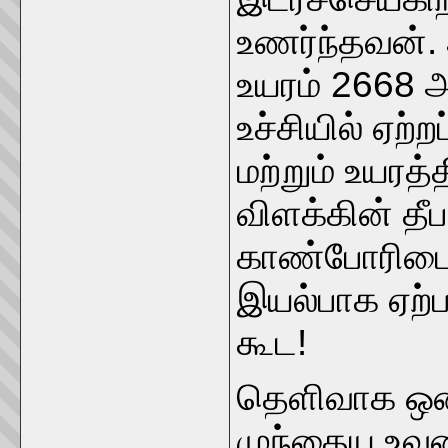
உணர்ந்தவன்
உயரம் 2668 
உச்சியில் ஏற
மற்றும் உயரத
விளக்கின் தீ
காண்போரிடையே
இயல்பாக ஏற்ப
கூட!
தெளிவாக ஒன்
முந்தைய உவ