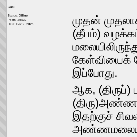
Guru
Status: Offline
முதன் முதலாக
Posts: 25432
Date:
Dec 9, 2025
(தீபம்) வழக்கம
மலையிலிருந்த
கேள்வியைக் 
இப்போது.
ஆக, (திருப்)
(திரு)அண்ணா
இதற்குச் ச
அண்ணமலையில