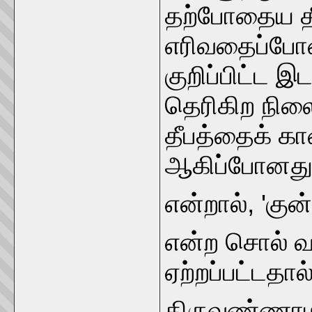
தற்போதைய தீ
எரிவதைப்போன
குறிப்பிட்ட இட
தெரிகிற நில
தீபத்தைக் க
ஆகிப்போனது
என்றால், 'குன்
என்ற சொல் வழ
ஏற்றப்பட்டதா
திருவண்ணா