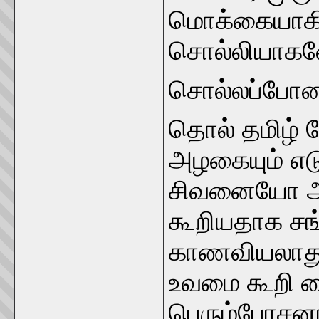
மொக்கையாகிவ
சொல்லியாகவே
சொல்லப்போன
தொல் தமிழ் வ
அழகையும் எட
சிவனையோ அ
கூறியதாக சங
காணவியலாது
உவமை கூறி வ
பெரும்பேரசன