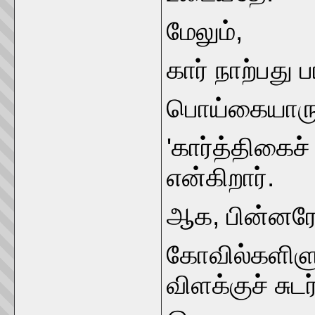
மேலும்,
கார் நாற்பது 
பொய்கையாரு
'கார்த்திகைச்
என்கிறார்.
ஆக, பின்னர
கோவில்களிளு
விளக்குச் சுட