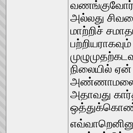
வணங்குவோர் 
அல்லது சிவ
மாற்றிச் சமா
பற்றியராகவு
முழுமுதற்கடவ
நிலையில் ஏன்
அண்ணாமலைதா
அதாவது கார்
ஒத்துக்கொண்ட
எவ்வாறெனினும்