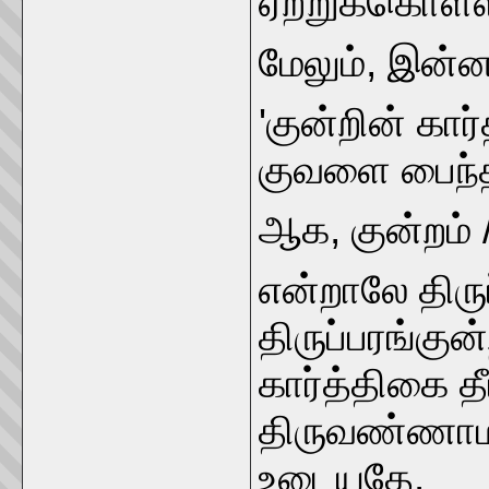
ஏற்றுக்கொள்ள
மேலும், இன்
'குன்றின் கா
குவளை பைந்த
ஆக, குன்றம் 
என்றாலே திருப
திருப்பரங்கு
கார்த்திகை 
திருவண்ணாம
உடையதே.