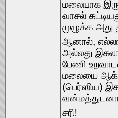
மலையாக இருந
வாசல் கட்டிய
முழுக்க அது
ஆனால், எல்ல
அல்லது இசுல
பேணி உறவாடல
மலையை ஆக்க
(பெர்ஸிய) இச
வன்மத்துடன
சரி!