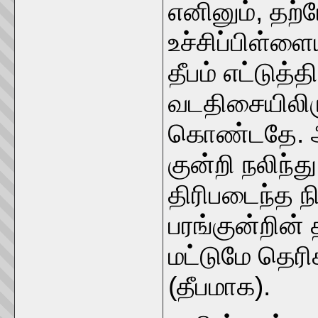
எனினும், தற்ப
உச்சிப்பிள்ளை
தீபம் எட்டுத
வடதிசையிலிருந
கொண்டதே. ஆக
குன்றி நலிந
திரிபடைந்த ந
பரங்குன்றின்
மட்டுமே தெரி
(தீபமாக).