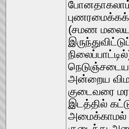
போனதாகலாம்.
புணரமைக்கக்
(சமண மலைய
இருந்துவிட்டு
நிலைப்பாட்டி
நெடுஞ்சடையன
அன்றைய விம
குடைவரை மரப
இடத்தில் கட
அமைக்காமல்
குடைந்து அமை