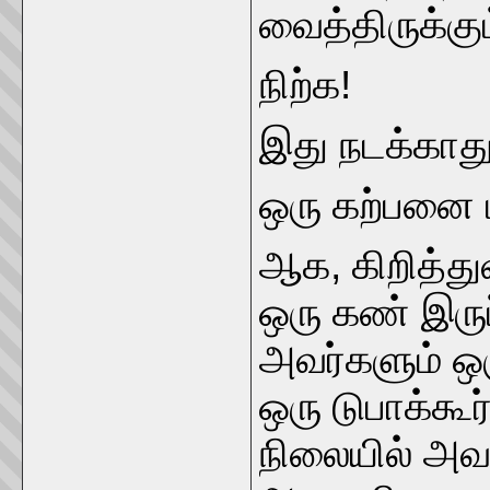
வைத்திருக்க
நிற்க!
இது நடக்காத
ஒரு கற்பனை ம
ஆக, கிறித்துவ
ஒரு கண் இரு
அவர்களும் ஒ
ஒரு டுபாக்கூர
நிலையில் அவ