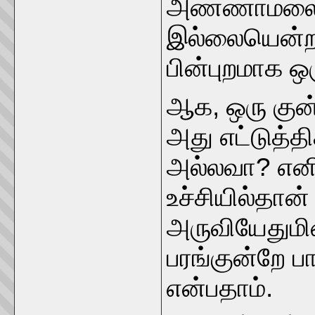
அண்ணாமலையி
இல்லையென்றா
பின்புறமாக ஒ
ஆக, ஒரு குன்ற
அது எட்டுத்தி
அல்லவா? எனின
உச்சியில்தான
அருவியேதுமி
பரங்குன்றே ப
என்பதாம்.