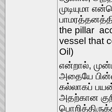
முடியுமா என்ற
பாமரத்தனத்தி
the pillar ac
vessel that 
Oil)
என்றால், முன
அதையே பின்ன
கல்லாகப் பயன
அதற்கான குறி
பொறித்திருக்