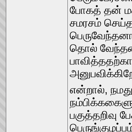
போகத் தன் ம
சமரசம் செய்
பெருவேந்தனாக
தொல் வேந்த
பாவித்ததற்
அனுபவிக்கிற
என்றால், நமத
நம்பிக்ககைளு
பகுத்தறிவு பேச
பெருங்குழப்ப