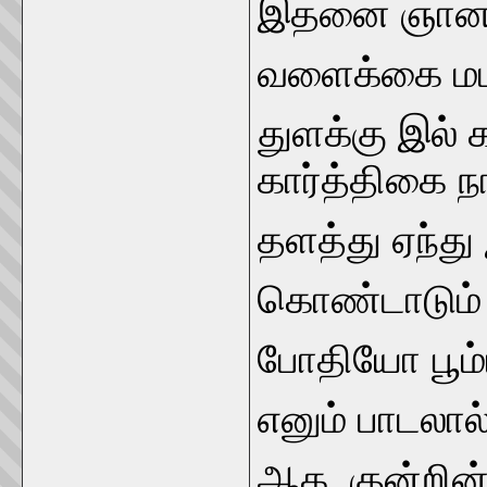
இதனை ஞான சம
வளைக்கை மட 
துளக்கு இல் 
கார்த்திகை ந
தளத்து ஏந்த
கொண்டாடும்
போதியோ பூம்
எனும் பாடலால்
ஆக, குன்றின் 