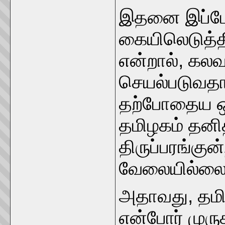
இதனை இப்போ
கையிலெடுத்த
என்றால், கல
செயல்படுவதான
தற்போதைய ஒட
தமிழகம் தனி
திருப்பரங்குன்
வேலையில்லை
அதாவது, தமி
என்போர் முரு