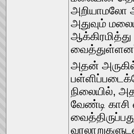
அறியாமலோ அ
அதுவும் மலைய
ஆக்கிரமித்து 
வைத்துள்ளனர
அதன் அருகில
பள்ளிப்படைக்
நிலையில், அ
வேண்டி காசி 
வைத்திருப்பத
வரலாறுகளுடன