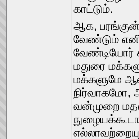
காட்டும்.
ஆக, பரங்குன்ற
வேண்டும் என
வேண்டியோர் 
மதுரை மக்கள
மக்களுமே ஆவர
நிர்வாகமோ, 
வன்முறை மத
நுழையக்கூடா
எல்லாவற்றையும