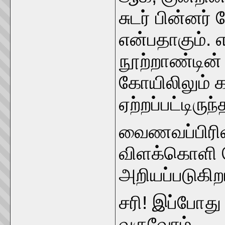
சுடர் பின்னர்
என்பதாகும்.
நூற்றாண்டின்
கோயிலிலும் க
ஏற்றப்பட்டிரு
வைணவப்பிரிவி
விளக்கொளி பெ
அறியப்படுகிற
சரி! இப்போது
வருவோம்.