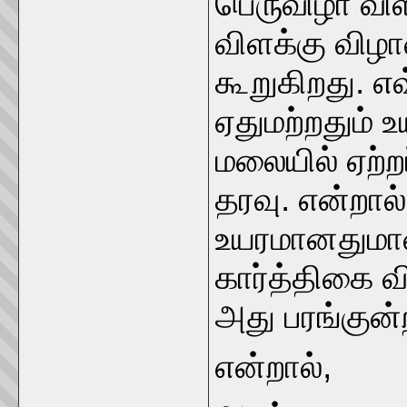
பெருவிழா விள
விளக்கு விழ
கூறுகிறது. 
ஏதுமற்றதும் 
மலையில் ஏற்ற
தரவு. என்றால
உயரமானதுமா
கார்த்திகை வி
அது பரங்கு
என்றால்,