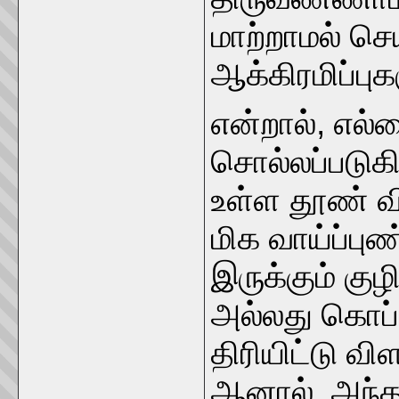
மாற்றாமல் செ
ஆக்கிரமிப்பு
என்றால், எல
சொல்லப்படுகிற
உள்ள தூண் வ
மிக வாய்ப்பு
இருக்கும் கு
அல்லது கொப்
திரியிட்டு வி
ஆனால், அந்த