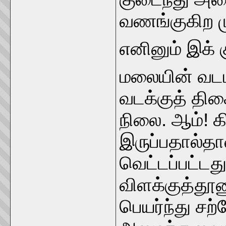
வணங்குகிற ம
எனினும் இக்
மலையின் வடப
வடக்குத் த
நிலை. ஆம்! 
இருப்பதால்தா
வெட்டப்பட்டத
விளக்குத்தூண
பெயர்ந்து சற்