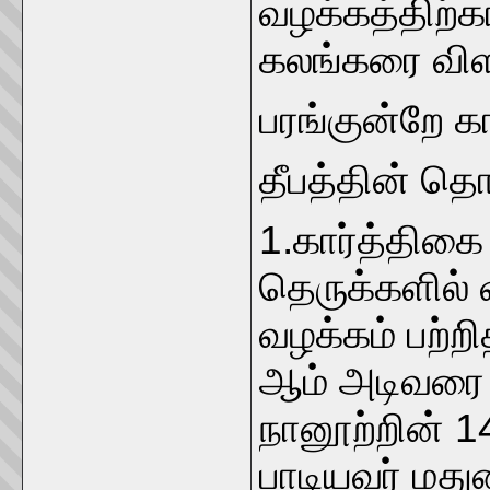
வழக்கத்திற்க
கலங்கரை வி
பரங்குன்றே க
தீபத்தின் தொ
1.கார்த்திகை 
தெருக்களில் வ
வழக்கம் பற்ற
ஆம் அடிவரை 
நானூற்றின் 1
பாடியவர் மது