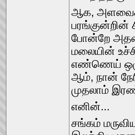
ஆக, அளவைக் 
பரங்குன்றின்
போன்றே அதன் 
மலையின் உச்ச
எண்ணெய் ஒழு
ஆம், நான் நேரி
முதலாம் இரண்
எனின்...
சங்கம் மருவி