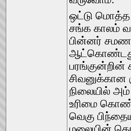
ஒட்டு மொத்த
சங்க காலம் வ
பின்னர் சமண
ஆட்கொண்டது
பரங்குன்றின
சிவனுக்கான 
நிலையில் அம
உரிமை கொண்ட
வெகு பிந்தைய
மலையின் தொ