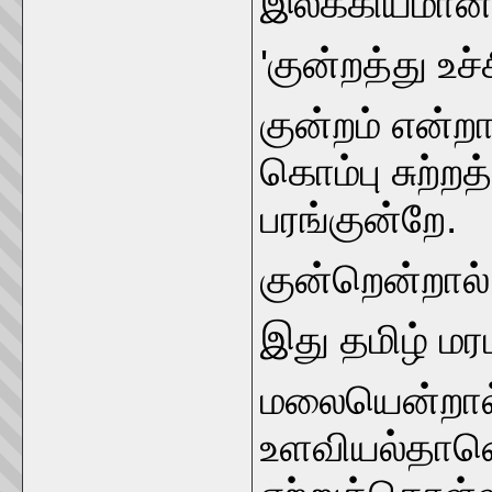
இலக்கியமான 
'குன்றத்து உச்
குன்றம் என்
கொம்பு சுற்ற
பரங்குன்றே.
குன்றென்றால
இது தமிழ் மரப
மலையென்றால்
உளவியல்தானெ