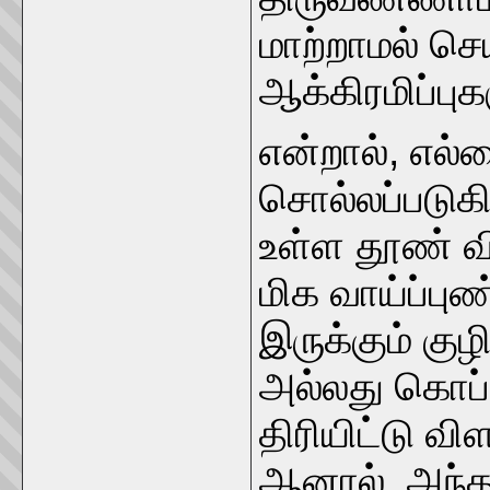
மாற்றாமல் செ
ஆக்கிரமிப்பு
என்றால், எல
சொல்லப்படுகிற
உள்ள தூண் வ
மிக வாய்ப்பு
இருக்கும் கு
அல்லது கொப்
திரியிட்டு வி
ஆனால், அந்த