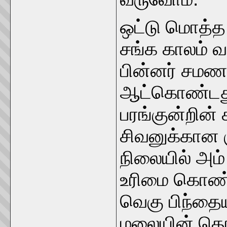
ஒட்டு மொத்த
சங்க காலம் வ
பின்னர் சமண
ஆட்கொண்டது
பரங்குன்றின
சிவனுக்கான 
நிலையில் அம
உரிமை கொண்ட
வெகு பிந்தைய
மலையின் தொ