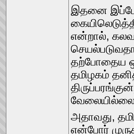
இதனை இப்போ
கையிலெடுத்த
என்றால், கல
செயல்படுவதான
தற்போதைய ஒட
தமிழகம் தனி
திருப்பரங்குன்
வேலையில்லை
அதாவது, தமி
என்போர் முரு