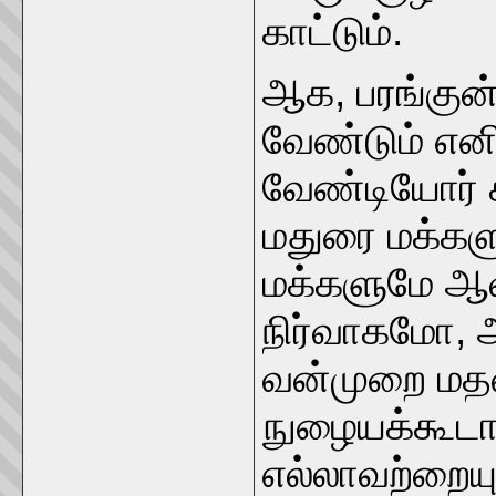
காட்டும்.
ஆக, பரங்குன்ற
வேண்டும் என
வேண்டியோர் 
மதுரை மக்கள
மக்களுமே ஆவர
நிர்வாகமோ, 
வன்முறை மத
நுழையக்கூடா
எல்லாவற்றையும