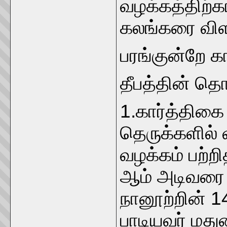
வழக்கத்திற்க
கலங்கரை வி
பரங்குன்றே க
தீபத்தின் தொ
1.கார்த்திகை 
தெருக்களில் வ
வழக்கம் பற்ற
ஆம் அடிவரை 
நானூற்றின் 1
பாடியவர் மது