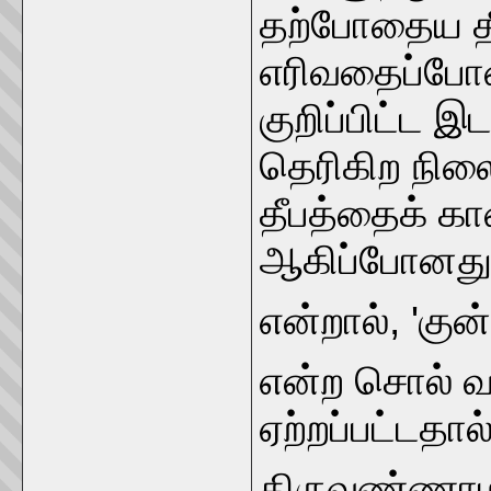
தற்போதைய தீ
எரிவதைப்போன
குறிப்பிட்ட இட
தெரிகிற நில
தீபத்தைக் க
ஆகிப்போனது
என்றால், 'குன்
என்ற சொல் வழ
ஏற்றப்பட்டதா
திருவண்ணா