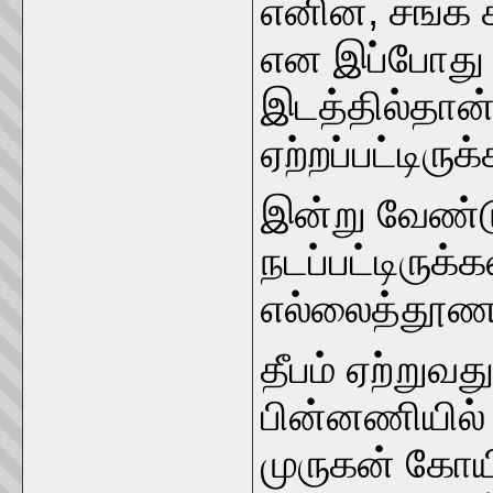
எனின், சங்க 
என இப்போது ச
இடத்தில்தான் 
ஏற்றப்பட்டிரு
இன்று வேண்ட
நடப்பட்டிருக
எல்லைத்தூணாக
தீபம் ஏற்றுவ
பின்னணியில் 
முருகன் கோயி