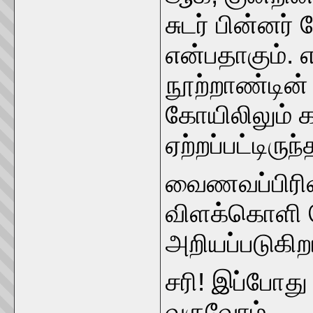
சுடர் பின்னர்
என்பதாகும்.
நூற்றாண்டின்
கோயிலிலும் க
ஏற்றப்பட்டிரு
வைணவப்பிரிவி
விளக்கொளி பெ
அறியப்படுகிற
சரி! இப்போது
வருவோம்.