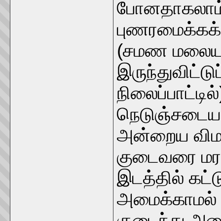
போனதாகலாம்.
புணரமைக்கக்
(சமண மலைய
இருந்துவிட்டு
நிலைப்பாட்டி
நெடுஞ்சடையன
அன்றைய விம
குடைவரை மரப
இடத்தில் கட
அமைக்காமல்
குடைந்து அமை