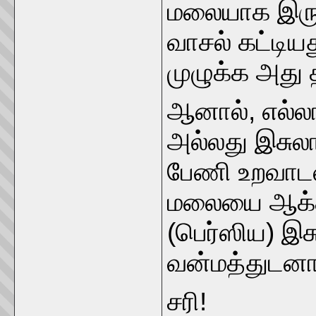
மலையாக இருந
வாசல் கட்டிய
முழுக்க அது
ஆனால், எல்ல
அல்லது இசுல
பேணி உறவாடல
மலையை ஆக்க
(பெர்ஸிய) இச
வன்மத்துடன
சரி!