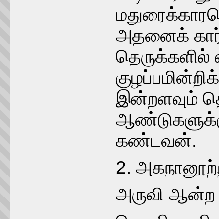
மதுரைக்காரர
அதனைக் கார்
தெருக்களில் ஏ
குழப்பமின்றிக்
இன்றளவும் த
ஆண்டுகளுக்கு
கண்டவன்.
2. அகநானூற்ற
அருவி ஆன்ற உ