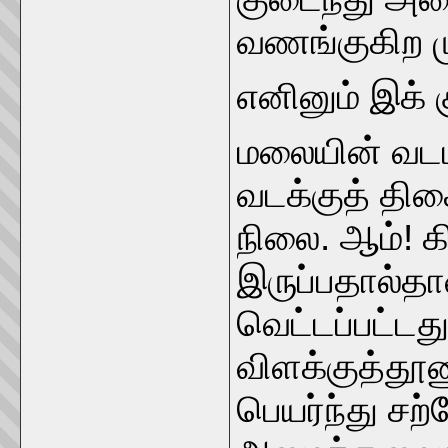
வணங்குகிற ம
எனினும் இக்
மலையின் வடப
வடக்குத் த
நிலை. ஆம்! 
இருப்பதால்தா
வெட்டப்பட்டத
விளக்குத்தூண
பெயர்ந்து சற்