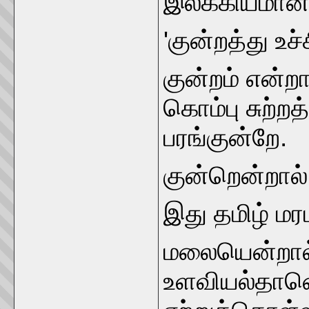
இலக்கியமான 
'குன்றத்து உச்
குன்றம் என்
கொம்பு சுற்ற
பரங்குன்றே.
குன்றென்றால
இது தமிழ் மரப
மலையென்றால்
உளவியல்தானெ