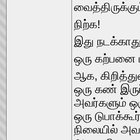
வைத்திருக்க
நிற்க!
இது நடக்காத
ஒரு கற்பனை ம
ஆக, கிறித்துவ
ஒரு கண் இரு
அவர்களும் ஒ
ஒரு டுபாக்கூர
நிலையில் அவ