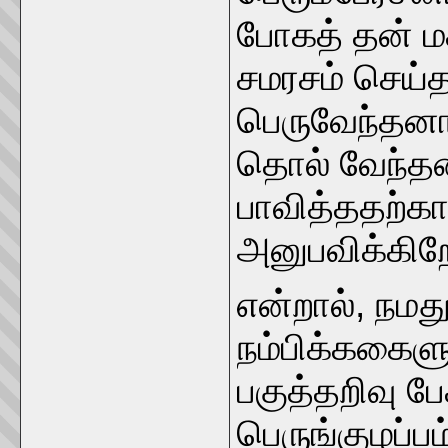
போகத் தன் ம
சமரசம் செய்
பெருவேந்தனாக
தொல் வேந்த
பாவித்ததற்
அனுபவிக்கிற
என்றால், நமத
நம்பிக்ககைளு
பகுத்தறிவு பேச
பெருங்குழப்ப