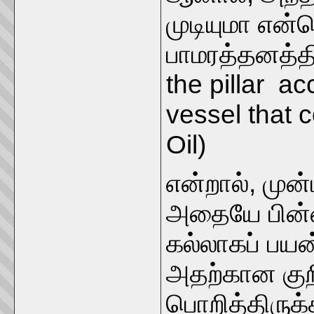
முடியுமா என்ற
பாமரத்தனத்தி
the pillar ac
vessel that 
Oil)
என்றால், முன
அதையே பின்ன
கல்லாகப் பயன
அதற்கான குறி
பொறித்திருக்