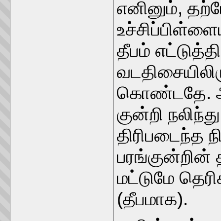
எனினும், தற்ப
உச்சிப்பிள்ளை
தீபம் எட்டுத
வடதிசையிலிருந
கொண்டதே. ஆக
குன்றி நலிந
திரிபடைந்த ந
பரங்குன்றின்
மட்டுமே தெரி
(தீபமாக).