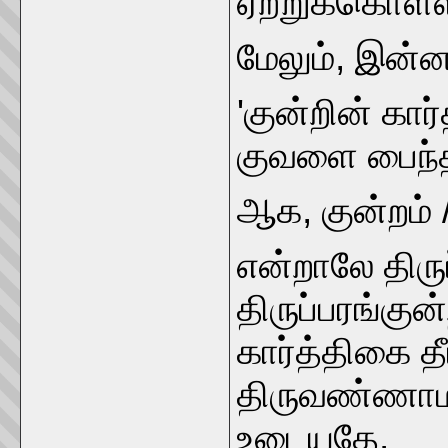
ஏற்றுக்கொள்ள
மேலும், இன்
'குன்றின் கா
குவளை பைந்த
ஆக, குன்றம் 
என்றாலே திருப
திருப்பரங்கு
கார்த்திகை 
திருவண்ணாம
உடையதே.