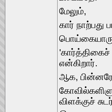
மேலும்,
கார் நாற்பது 
பொய்கையாரு
'கார்த்திகைச்
என்கிறார்.
ஆக, பின்னர
கோவில்களிளு
விளக்குச் சுட