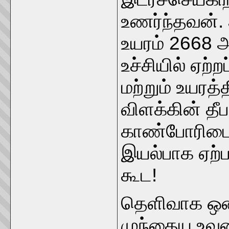
உணர்ந்தவன்
உயரம் 2668 
உச்சியில் ஏற
மற்றும் உயரத
விளக்கின் தீ
காண்போரிடையே
இயல்பாக ஏற்ப
கூட!
தெளிவாக ஒன்
முந்தைய உவ