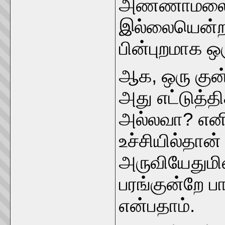
அண்ணாமலையி
இல்லையென்றா
பின்புறமாக ஒ
ஆக, ஒரு குன்ற
அது எட்டுத்தி
அல்லவா? எனின
உச்சியில்தான
அருவியேதுமி
பரங்குன்றே ப
என்பதாம்.