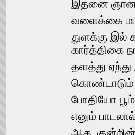
இதனை ஞான சம
வளைக்கை மட 
துளக்கு இல் 
கார்த்திகை ந
தளத்து ஏந்த
கொண்டாடும்
போதியோ பூம்
எனும் பாடலால்
ஆக, குன்றின் 