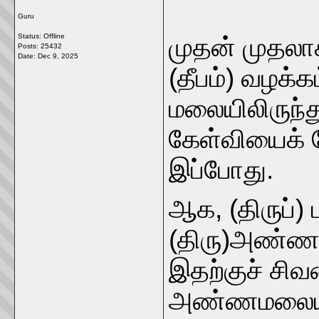
Guru
Status: Offline
முதன் முதலாக
Posts: 25432
Date:
Dec 9, 2025
(தீபம்) வழக்கம
மலையிலிருந்த
கேள்வியைக் 
இப்போது.
ஆக, (திருப்)
(திரு)அண்ணா
இதற்குச் ச
அண்ணமலையில