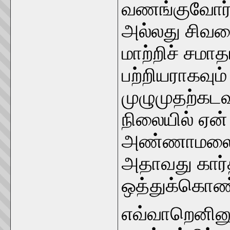
வணங்குவோர் 
அல்லது சிவ
மாற்றிச் சமா
பற்றியராகவு
முழுமுதற்கடவ
நிலையில் ஏன்
அண்ணாமலைதா
அதாவது கார்
ஒத்துக்கொண்ட
எவ்வாறெனினும்