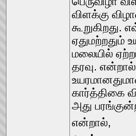
பெருவிழா விள
விளக்கு விழ
கூறுகிறது. 
ஏதுமற்றதும் 
மலையில் ஏற்ற
தரவு. என்றால
உயரமானதுமா
கார்த்திகை வி
அது பரங்கு
என்றால்,