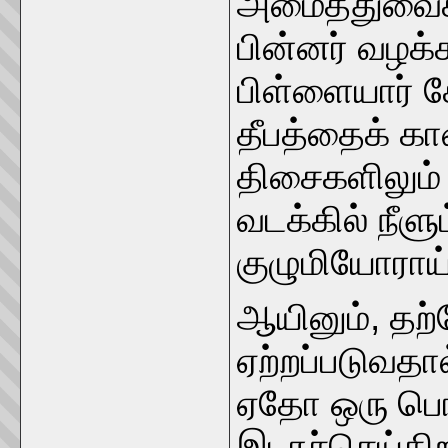
அமைத்துவைக்க
பின்னர் வழக்
பிள்ளையார் கோ
தீபத்தைக் க
திசைகளிலும்
வடக்கில் நீளு
குழுமியோராய
ஆயினும், தற
ஏற்றப்படுவதா
ஏதோ ஒரு பொரு
இடரச்செய்கி