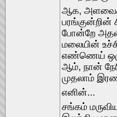
ஆக, அளவைக் 
பரங்குன்றின்
போன்றே அதன் 
மலையின் உச்ச
எண்ணெய் ஒழு
ஆம், நான் நேரி
முதலாம் இரண்
எனின்...
சங்கம் மருவி