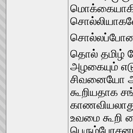
மொக்கையாகிவ
சொல்லியாகவே
சொல்லப்போன
தொல் தமிழ் வ
அழகையும் எட
சிவனையோ அ
கூறியதாக சங
காணவியலாது
உவமை கூறி வ
பெரும்பேரசன