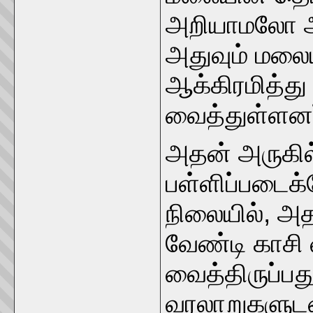
அறியாமலோ அ
அதுவும் மலைய
ஆக்கிரமித்து 
வைத்துள்ளனர
அதன் அருகில
பள்ளிப்படைக்
நிலையில், அ
வேண்டி காசி 
வைத்திருப்பத
வரலாறுகளுடன