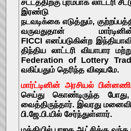
சட்டத்திற்கு புரம்பாக லாட்டரி ச
இரண்டு ம
நடவடிக்கை
எடுத்தும்
,
குற்றப்பத
வருவதுதான்
மார்டினின
FICCI
எனப்படுகின்ற
இந்தியாவ
திந்திய
லாட்டரி
வியாபார
மற்ற
Federation of Lottery Trad
வகிப்பதும் தெரிந்த விஷயமே.
மார்ட்டினின் அரசியல் பின்னணி
செய்து கொண்டிருந்த போது, 
வைத்திருந்தார். இவரது மனைவி ல
பி.ஜே.பி.யில் சேர்ந்துள்ளார்.
மத்தியில் பாஜக ஆட்சிக்கு வந்த 