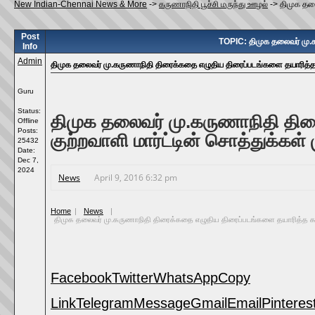
New Indian-Chennai News & More
->
கருணாநிதி பூச்சி மருந்து ஊழல்
->
திமுக தல
Post
TOPIC: திமுக தலைவர் மு.க
Info
Admin
திமுக தலைவர் மு.கருணாநிதி திரைக்கதை எழுதிய திரைப்படங்களை தயாரித்த ல
Guru
Status:
திமுக தலைவர் மு.கருணாநிதி திர
Offline
Posts:
குற்றவாளி மார்ட்டின் சொத்துக்கள் 
25432
Date:
Dec 7,
2024
News
April 9, 2016 6:32 pm
Home
|
News
|
திமுக தலைவர் மு.கருணாநிதி திரைக்கதை எழுதிய திரைப்படங்களை தயாரித்த கள்ள 
Facebook
Twitter
WhatsApp
Copy
Link
Telegram
Message
Gmail
Email
Pinteres