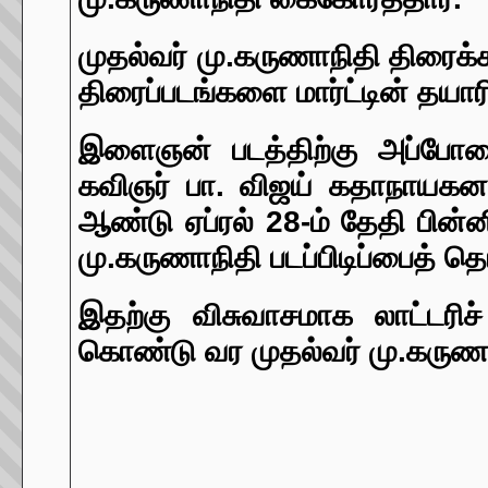
முதல்வர் மு.கருணாநிதி திரை
திரைப்படங்களை மார்ட்டின் தயாரி
இளைஞன் படத்திற்கு அப்போதை
கவிஞர் பா. விஜய் கதாநாயகனாக 
ஆண்டு ஏப்ரல் 28-ம் தேதி பின
மு.கருணாநிதி படப்பிடிப்பைத் 
இதற்கு விசுவாசமாக லாட்டரி
கொண்டு வர முதல்வர் மு.கருணாந