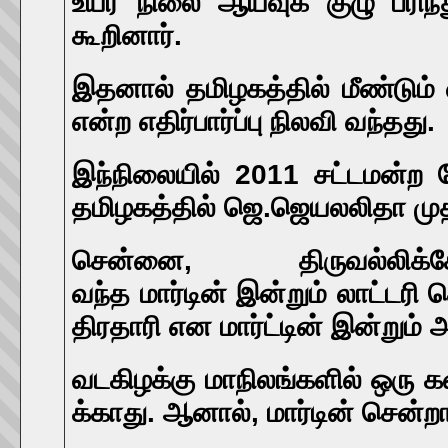
உயர் நிலை ஆய்வுக் குழு பரிந
கூறினார்.
இதனால் தமிழகத்தில் மீண்டும்
என்ற எதிர்பார்ப்பு நிலவி வந்தது.
இந்நிலையில் 2011 சட்டமன்ற 
தமிழகத்தில் ஜெ.ஜெயலலிதா முதல்
சென்னை, திருவல்லிக்கே
வந்த
மார்டின்
இன்றும்
லாட்டரி
த
திரதாரி
என
மார்ட்டின்
இன்றும் அ
வடகிழக்கு
மாநிலங்களில்
ஒரு
க
க்காது.
ஆனால், மார்டின்
சென்றா