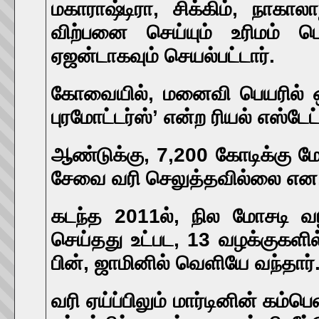
மகாராஷ்டிரா, சிக்கிம், நாகாலா
விற்பனை செய்யும் உரிமம் பெ
ஏஜன்டாகவும் செயல்பட்டார்.
கோவையில், மனைவி பெயரில் ஒரு 
புரமோட்டர்ஸ்’ என்ற ரியல் எஸ்டே
ஆண்டுக்கு, 7,200 கோடிக்கு மே
சேவை வரி செலுத்தவில்லை என, வ
கடந்த 2011ல், நில மோசடி வழ
செய்தது உட்பட, 13 வழக்குகளில
பின், ஜாமினில் வெளியே வந்தார்
வரி ஏய்ப்பிலும் மார்டினின் கம்பெ