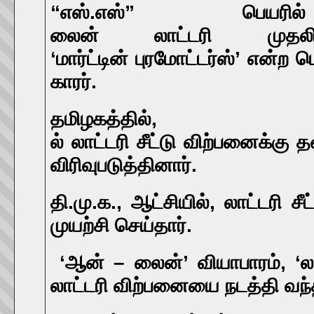
“
எஸ்
.
எஸ்
”
பெயரில்
லைன்
லாட்டரி
முதலி
‘
மார்ட்டின்
புரமோட்டர்ஸ்
’
என்ற
ப
காரர்.
தமிழகத்தில்
,
ல்
லாட்டரி
சீட்டு
விற்பனைக்கு
த
விரிவுபடுத்தினார்
.
தி.மு.க., ஆட்சியில், லாட்டரி
முயற்சி செய்தார்.
‘ஆன் – லைன்’ வியாபாரம், ‘ல
லாட்டரி விற்பனையை நடத்தி வந்த