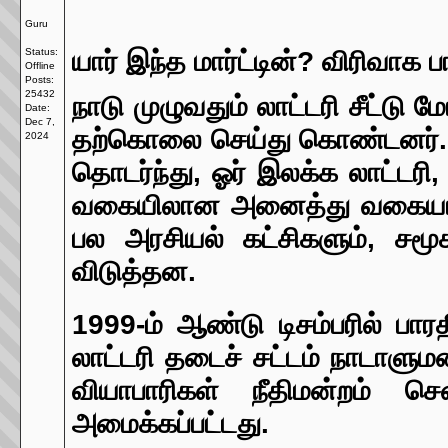
Guru
Status:
யார் இந்த மார்ட்டின்? விரிவாக பா
Offline
Posts:
25432
நாடு முழுவதும் லாட்டரி சீட்டு
Date:
Dec 7,
தற்கொலை செய்து கொண்டனர். 
2024
தொடர்ந்து, ஓர் இலக்க லாட்டரி
வகையிலான அனைத்து வகையான ல
பல அரசியல் கட்சிகளும், சம
விடுத்தன.
1999-ம் ஆண்டு டிசம்பரில் 
லாட்டரி தடைச் சட்டம் நாடாளுமன
வியாபாரிகள் நீதிமன்றம் ச
அமைக்கப்பட்டது.