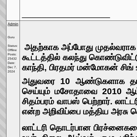
__________________
Admin
Guru
அதற்காக அப்போது முதல்வராக இர
Status:
Offline
Posts:
கூட்டத்தில் கலந்து கொண்டுவிட
25432
Date:
காந்தி, பிரதமர் மன்மோகன் சிங்
Dec 7,
2024
அதுவரை 10 ஆண்டுகளாக தாமத
செய்யும் மசோதாவை 2010 ஆம்
சிதம்பரம் வாபஸ் பெற்றார். லாட்
என்ற அறிவிப்பை மத்திய அரசு வ
லாட்டரி தொடர்பான பிரச்னைகளைத