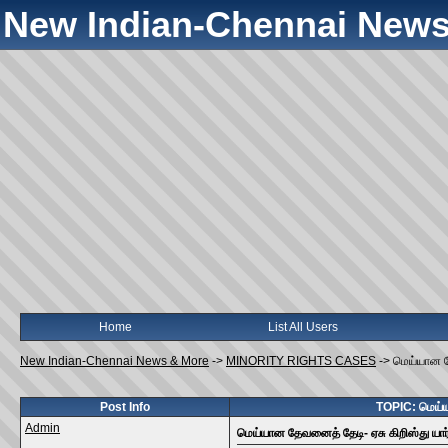
New Indian-Chennai News
Home
List All Users
New Indian-Chennai News & More
->
MINORITY RIGHTS CASES
->
மெய்யான த
Post Info
TOPIC: மெய்ய
Admin
மெய்யான தேவனைத் தேடி- ஏசு கிறிஸ்து யார