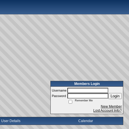
Members Login
Username
Login
Password
Remember Me
New Member
Lost Account Info?
User Details
Calendar