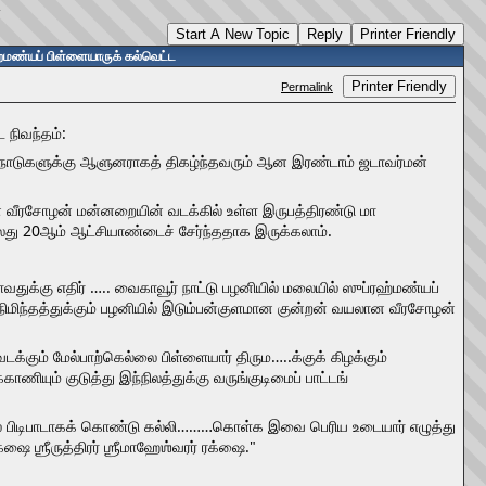
ட
Start A New Topic
Reply
Printer Friendly
்மண்யப் பிள்ளையாருக் கல்வெட்ட
Printer Friendly
Permalink
 நிவந்தம்:
டை நாடுகளுக்கு ஆளுனராகத் திகழ்ந்தவரும் ஆன இரண்டாம் ஜடாவர்மன்
ன வீரசோழன் மன்னறையின் வடக்கில் உள்ள இருபத்திரண்டு மா
்லது 20ஆம் ஆட்சியாண்டைச் சேர்ந்ததாக இருக்கலாம்.
ுக்கு எதிர் ….. வைகாவூர் நாட்டு பழனியில் மலையில் ஸுப்ரஹ்மண்யப்
ி நிமிந்தத்துக்கும் பழனியில் இடும்பன்குளமான குன்றன் வயலான வீரசோழன்
க்கும் மேல்பாற்கெல்லை பிள்ளையார் திரும…..க்குக் கிழக்கும்
ாணியும் குடுத்து இந்நிலத்துக்கு வருங்குடிமைப் பாட்டங்
வோலை பிடிபாடாகக் கொண்டு கல்லி………கொள்க இவை பெரிய உடையார் எழுத்து
ஶ்ரீருத்திரர் ஶ்ரீமாஹேஶ்வரர் ரக்ஷை."