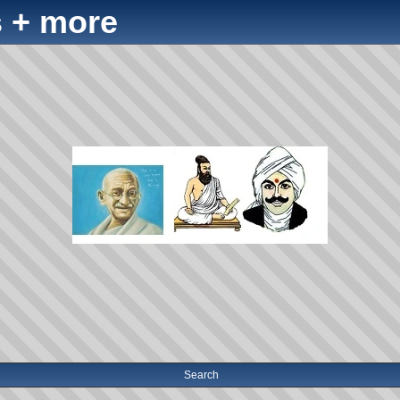
 + more
Search