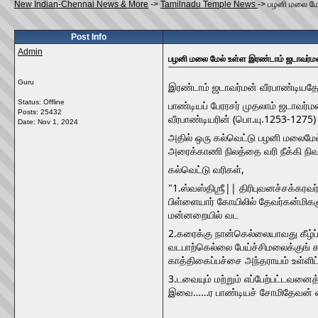
New Indian-Chennai News & More
->
Tamilnadu Temple News
->
பழனி மலை மேல
Post Info
Admin
பழனி மலை மேல் உள்ள இரண்டாம் ஜடாவர்மன
Guru
இரண்டாம் ஜடாவர்மன் வீரபாண்டியதே
Status: Offline
பாண்டியப் பேரரசர் முதலாம் ஜடாவர
Posts: 25432
வீரபாண்டியரின் (பொ.யு.1253-1275)
Date:
Nov 1, 2024
அதில் ஒரு கல்வெட்டு பழனி மலைமேல
அரைக்காணி நிலத்தை வரி நீக்கி நிவ
கல்வெட்டு வரிகள்,
"1.ஸ்வஸ்திஶ்ரீ|| திரிபுவனச்சக்கர
பிள்ளையார் கோயிலில் தேவர்கன்மிகளு
மன்னறையில் வட
2.கரைக்கு நான்கெல்லையாவது கீழ்ப்ப
வடபாற்கெல்லை பேய்ச்சிமலைக்குங் காட
காத்திகைப்பச்சை அந்தராயம் உள்ளிட
3.டவையும் மற்றும் எப்பேற்பட்டவன
இவை……ர பாண்டியச் சோமிதேவன் எழுத்