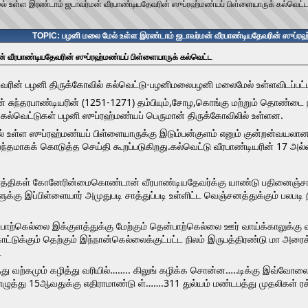
் உள்ள இரண்டாம் ஜடாவர்மன் வீரபாண்டியதேவரின் ஸுப்ரஹ்மண்யப் பிள்ளையாருக் கல்வெட்
TOPIC: பழனி மலை மேல் உள்ள இரண்டாம் ஜடாவர்மன் வீரபாண்டியதேவரின் ஸுப்ரஹ
் வீரபாண்டியதேவரின் ஸுப்ரஹ்மண்யப் பிள்ளையாருக் கல்வெட்ட
வரின் பழனி திருக்கோவில் கல்வெட்டு-பழனிமலைபழனி மலைமேல் உள்ளவிடப்பட்ட
்மன் சுந்தரபாண்டியரின் (1251-1271) தம்பியும்,சோழ,கொங்கு மற்றும் தொண்
 கல்வெட்டுகள் பழனி ஸுப்ரஹ்மண்யப் பெருமான் திருக்கோவிலில் உள்ளன.
் உள்ள ஸுப்ரஹ்மண்யப் பிள்ளையாருக்கு இடும்பன்குளம் எனும் குன்றன்வயலா
ந்தமாகக் கொடுத்த செய்தி கூறப்படுகிறது.கல்வெட்டு வீரபாண்டியரின் 17 அல
வர்த்திகள் கோனேரின்மைகொண்டான் வீரபாண்டியதேவர்க்கு யாண்டு பதினைஞ்சாவத
க்கு இப்பிள்ளையார் அமுதுபடி சாத்துப்படி உள்ளிட்ட வெஞ்சனத்துக்கும் பலபட
ாற்கெல்லை இக்குளத்துக்கு மேற்கும் தென்பாற்கெல்லை ஊர் வாய்க்காலுக்கு வட
்டுக்கும் தெற்கும் இந்நான்கெல்லைக்குட்பட்ட நிலம் இருபத்திரண்டு மா அரைக்க
்
ைத்து வற்கமும் கழித்து வரியில்…….. கிலுங் கழிக்க சொன்ன…..டிக்கு இவ்
து 15ஆவதுக்கு எதிராமாண்டு ள்…….311 துல்யம் மண்டபத்து முதலிகள் ரக்ஷை 