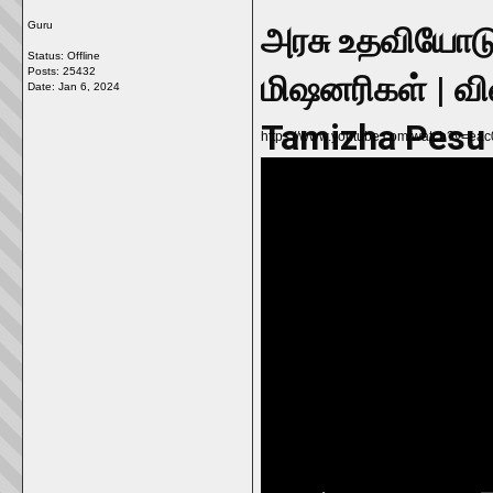
Guru
அரசு உதவியோடு
Status: Offline
Posts: 25432
மிஷனரிகள் | வி
Date:
Jan 6, 2024
Tamizha Pesu
https://www.youtube.com/watch?v=e