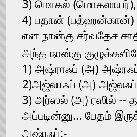
3) மொகல் (மொகலாயர்),
4) பதான் (பத்ஹன்கான்)
என நான்கு சர்வதேச சாதி
அந்த நான்கு குழுக்களில
1) அஷ்ராஃப் (அ) அஷ்ரஃப்-
2)அஜ்லாஃப் (அ) அஜ்லஃப்-
3) அர்ஸல் (அ) ரஸில் -- 
அப்படின்னு... பேதம் இருக்
அஷ்ரஃப்:-