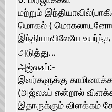
மற்றும் இந்தியாவில்(பாக
மொகல் ( மொகலாயனோட வா
இந்தியாவிலேயே உயர்ந்த ச
அடுத்து...
அஜ்லஃப்:-
இவர்களுக்கு காமினாக்கள
(அஜ்லஃப் என்றால் விளக்க
இதாருக்கும் விளக்கம் க