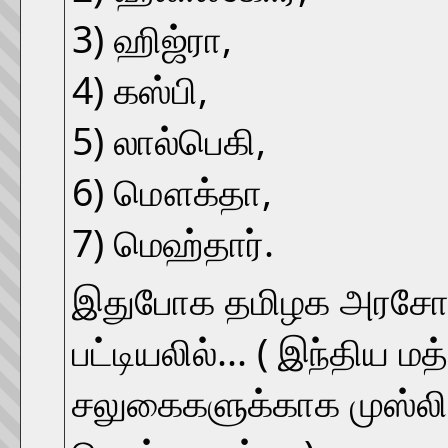
3) ஹிஜ்ரா,
4) கஸ்பி,
5) லால்பெகி,
6) மௌக்தா,
7) மெஹ்தார்.
இதுபோக தமிழக அரசோட சாத
பட்டியலில்... ( இந்திய 
சலுகைகளுக்காக முஸ்லிம