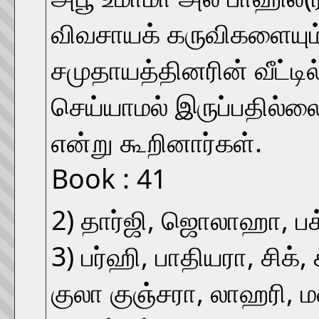
விவசாயக் கருவிகளையும்
சமுதாயத்தினரின் வீட்டில
செய்யாமல் இருப்பதில்லை'
என்று கூறினார்கள்.
Book : 41
2) தார்ஜி, ஜொலாஹா, பக்க
3) பர்ஹி, பாதியரா, சிக்,
குலா குஞ்சரா, லாஹரி, ம