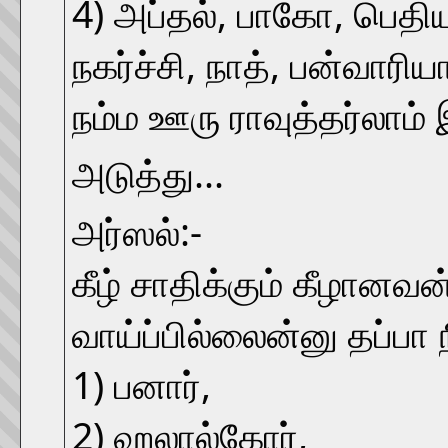
4) அப்தல், பாகோ, பெதிய
நகர்ச்சி, நாத், பன்வாரிய
நம்ம ஊரு ராவுத்தர்லாம் இ
அடுத்து...
அர்ஸல்:-
கீழ் சாதிக்கும் கீழானவ
வாய்ப்பில்லைன்னு தப்பா 
1) பனார்,
2) ஹலால்கோர்,