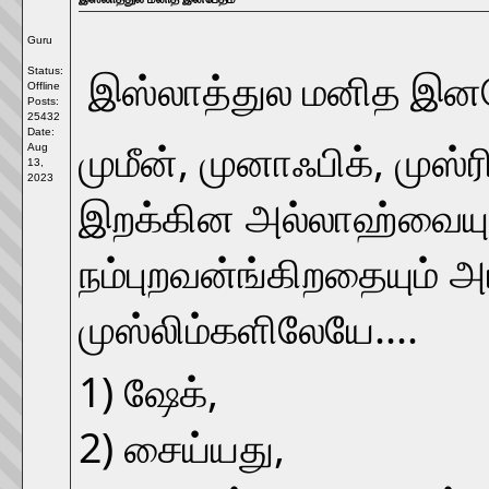
Guru
Status:
இஸ்லாத்துல மனித இனபே
Offline
Posts:
25432
Date:
முமீன், முனாஃபிக், முஸ்ர
Aug
13,
2023
இறக்கின அல்லாஹ்வையும
நம்புறவன்ங்கிறதையும் அட
முஸ்லிம்களிலேயே....
1) ஷேக்,
2) சைய்யது,