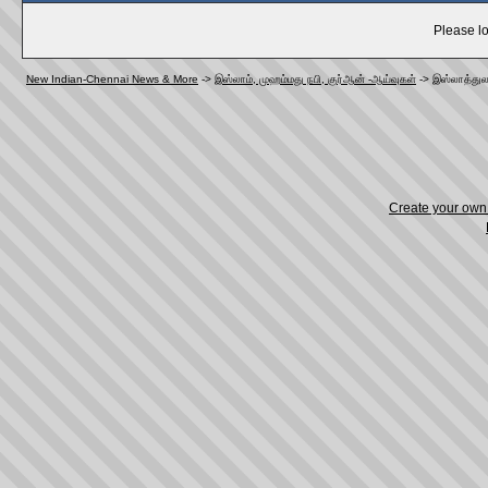
Please lo
New Indian-Chennai News & More
->
இஸ்லாம், முஹம்மது நபி, குர்ஆன் -ஆய்வுகள்
->
இஸ்லாத்து
Create your ow