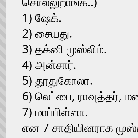
சொல்லுறாங்க..)
1) ஷேக்.
2) சையது.
3) தக்னி முஸ்லிம்.
4) அன்சார்.
5) தூதுகோலா.
6) லெப்பை, ராவுத்தர், ம
7) மாப்பிள்ளா.
என 7 சாதியினராக முஸ்ல