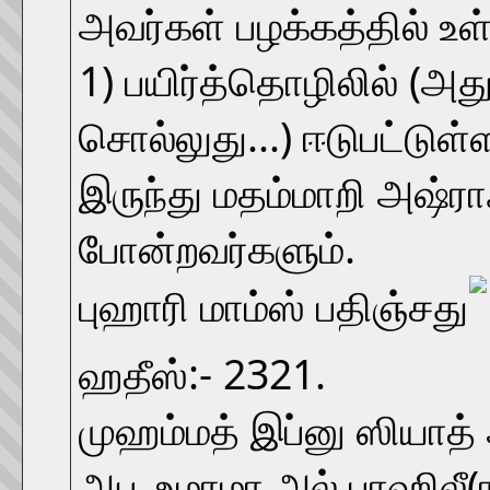
அவர்கள் பழக்கத்தில் உள்
1) பயிர்த்தொழிலில் (அது
சொல்லுது...) ஈடுபட்டுள்
இருந்து மதம்மாறி அஷ்ரா
போன்றவர்களும்.
புஹாரி மாம்ஸ் பதிஞ்சது
ஹதீஸ்:- 2321.
முஹம்மத் இப்னு ஸியாத்
அபூ உமாமா அல் பாஹிலீ(ரலி