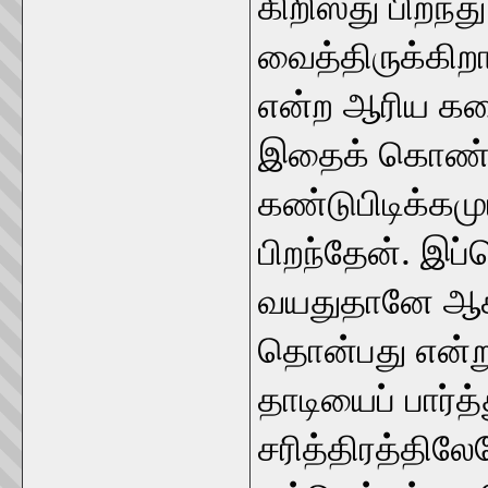
கிறிஸ்து பிறந்த
வைத்திருக்கிறா
என்ற ஆரிய கதை
இதைக் கொண்டு
கண்டுபிடிக்கமு
பிறந்தேன். இப்
வயதுதானே ஆகவ
தொன்பது என்று
தாடியைப் பார்த
சரித்திரத்திலே