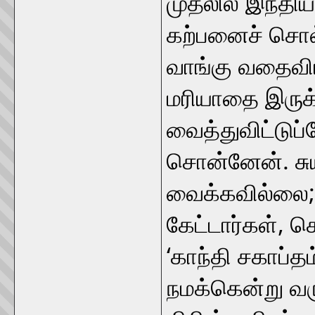
முதலில் இந்திய
கற்பனைச் சொல
வாங்கு வதைவிட
மரியாதை இருக
வைத்துவிட்டு
சொன்னேன். சு
வைக்கவில்லை;
கேட்டார்கள், 
‘காந்தி சகாப்த
நமக்கென்று வ