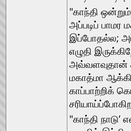
"காந்தி ஒன்றும் 
அப்படிப் பாமர ம
இப்போதல்ல; அப
எழுதி இருக்கி
அவ்வளவுதான் கா
மகாத்மா ஆக்கி
காப்பாற்றிக் 
சரியாய்ப்போகிற
"காந்தி நாடு’