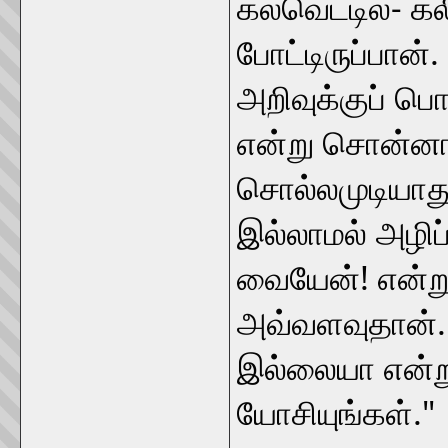
கல்வெட்டில்- கல
போட்டிருப்பான்.
அறிவுக்குப் பொ
என்று சொன்னால
சொல்லமுடியாது.
இல்லாமல் அழிப
வையேன்! என்
அவ்வளவுதான். 
இல்லையா என்ற
யோசியுங்கள்."