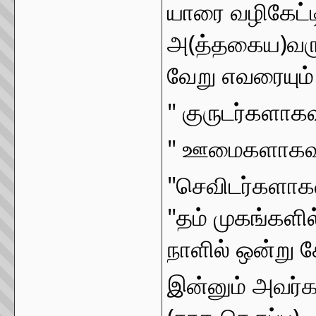
யாரை வழிகேட்ட
அ(த்தகைய)வரு
வேறு எவரையும் 
" குருடர்களாகவு
" ஊமைகளாகவும
"செவிடர்களாகவ
"தம் முகங்களில்
நாளில் ஒன்று சே
இன்னும் அவர்கள