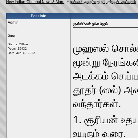
New Indian-Chennai News & More
->
இஸ்லாம், முஹம்மது நபி, குர்ஆன் -ஆய்வுகள்
Post Info
Admin
முஸ்லிம்கள் நல்ல நேரம்
Guru
முஹஸல் சொல்க
Status: Offline
Posts: 25432
Date:
Jun 11, 2022
மூன்று நேரங்
அடக்கம் செய்
தூதர் (ஸல்) அவ
வந்தார்கள்.
1. சூரியன் உதய
உயரும் வரை.