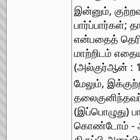
இன்னும், குற்ற
பார்ப்பார்கள்; 
என்பதைத் தெரிந
மாற்றிடம் எதைய
(அல்குர்ஆன் : 
மேலும், இக்கு
தலைகுனிந்தவர்
(இப்பொழுது) பா
கொண்டோம் - ஆக
திருப்பி அனுப்