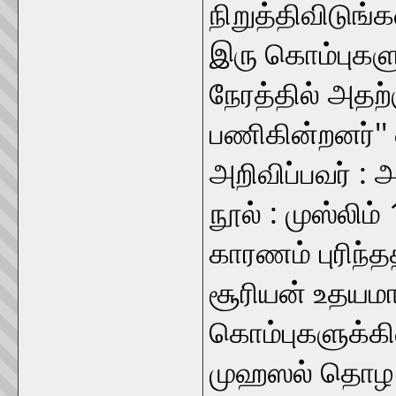
நிறுத்திவிடுங
இரு கொம்புகளு
நேரத்தில் அதற்
பணிகின்றனர்'' 
அறிவிப்பவர் : அ
நூல் : முஸ்லிம்
காரணம் புரிந்த
சூரியன் உதயமா
கொம்புகளுக்க
முஹஸல் தொழ வ