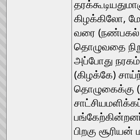
தரக்கூடியதுமாகு
கிழக்கிலோ, மே
வரை (நண்பகல் 
தொழுவதை நிறு
அப்போது நரகம் எ
(கிழக்கே) சாய்
தொழுகைக்கு (
சாட்சியமளிக்கப
பங்கேற்கின்றனர
பிறகு சூரியன