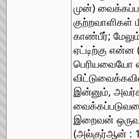
முன்) வைக்கப்
குற்றவாளிகள் ம
காண்பீர்; மேலு
ஏட்டிற்கு என்ன
பெரியவையோ எத
விட்டுவைக்கவில
இன்னும், அவர்க
வைக்கப்படுவதை
இறைவன் ஒருவரு
(அல்குர்ஆன் : 