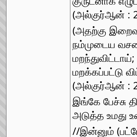
குருடனாக எழுப்
(அல்குர்ஆன் : 
(அதற்கு இறைவன்
நம்முடைய வசனங
மறந்துவிட்டாய்
மறக்கப்பட்டு வி
(அல்குர்ஆன் : 
இங்கே பேச்சு தி
அடுத்த உமது உ
//இன்னும் (பட்