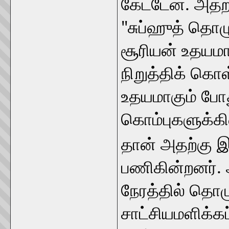
கேட்டேன். அதற்
"சுப்ஹுத் தொழ
சூரியன் உதயம
நிறுத்திக் கொ
உதயமாகும் போ
கொம்புகளுக்க
தான் அதற்கு இற
பணிகின்றனர். 
நேரத்தில் தொ
சாட்சியமளிக்கப