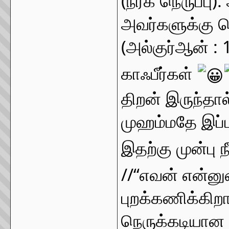
(நரக நெருப்பு)
அவர்களுக்கு 
(அல்குர்ஆன் : 
காஃபீர்கள் 
திறன் இருந்தால
முஹம்மதே இப்பட
இதற்கு முன்பு ந
//“எவன் என்னு
புறக்கணிக்கிற
நெருக்கடியான வ