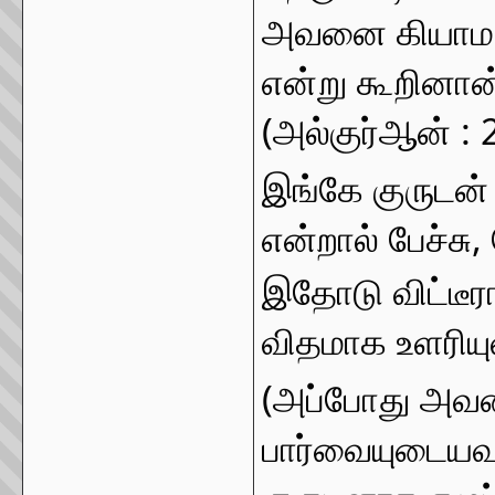
அவனை கியாம நா
என்று கூறினான
(அல்குர்ஆன் : 
இங்கே குருடன் எ
என்றால் பேச்சு,
இதோடு விட்டீ
விதமாக உளரியுள
(அப்போது அவன
பார்வையுடையவ