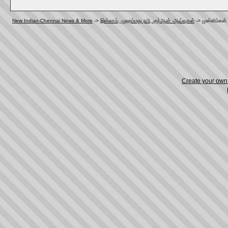
New Indian-Chennai News & More
->
இஸ்லாம், முஹம்மது நபி, குர்ஆன் -ஆய்வுகள்
->
முஸ்லிம்கள்
Create your ow