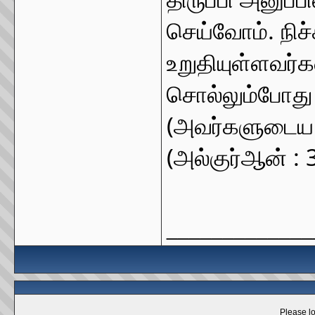
செய்வோம். நிச்
உறுதியுள்ளவர்
சொல்லும்போது (நப
(அவர்களுடைய ந
(அல்குர்ஆன் : 
_____________
Please lo