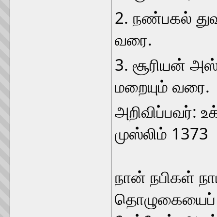
2. நண்பகல் துவங
வரை.
3. சூரியன் அஸ்
மறையும் வரை.
அறிவிப்பவர்: உக
முஸ்லிம் 1373
நான் நபிகள் நா
தொழுகையைப் பற