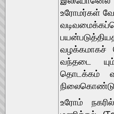
உரோமர்கள் வேக
வடிவமைக்கப்
பயன்படுத்தி
வழக்கமாகச் ச
வந்தடை யும
தொடக்கம் வ
நிலைகொண்டு இ
உரோம் நகரில
மணிக்கல் (To