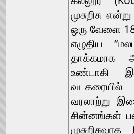
முசுறிசு என்
ஒரு வேளை 185
எழுதிய “மல
தாக்கமாக அ
உண்டாகி இர
வடகரையில் 
வரலாற்று இட
சின்னங்கள் 
முசுறிசுவாக