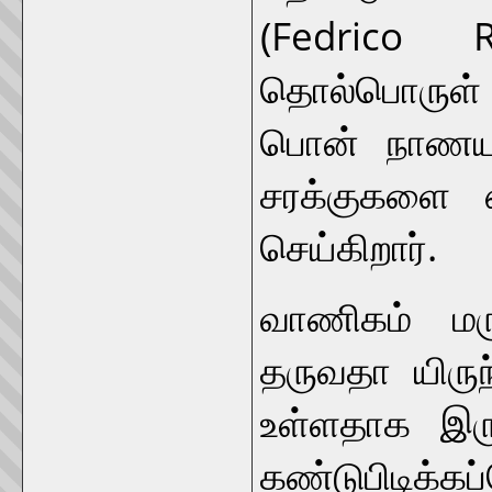
(Fedrico 
தொல்பொருள் 
பொன் நாணயங்
சரக்குகளை ஏற
செய்கிறார்.
வாணிகம் மர
தருவதா யிருந
உள்ளதாக இரு
கண்டுபிடிக்கப