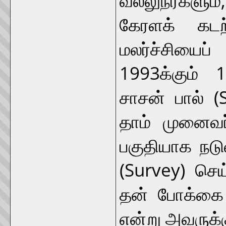
கேரளக் கடற
மலர்ச்சியைப்
1993க்கும் 1
சாசன் பால் (
தாம் முனைவர்
பகுதியாக நட
(Survey) செய
தன் போக்கை 
என்று அவருக்க