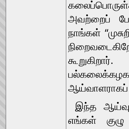
கலைப்பொரு
அவற்றைப் ப
நாங்கள் “முசு
நிறைவடைகிற
கூறுகிறார்.
பல்கலைக்கழக
ஆய்வாளராகப் 
இந்த ஆய்வுக
எங்கள் குழு 