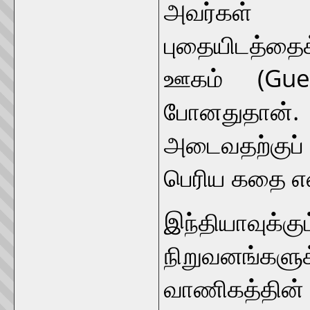
அவர்கள் க
புதையிடத்தைக
ஊகம் (Gu
போனதுதான்
அடைவதற்குப
பெரிய கதை எ
இந்தியாவு
நிறுவனங்கள
வாணிகத்தின