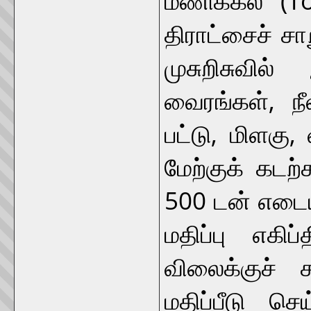
திராட்சைச் 
முசுறிசுவில
வைரங்கள், நீ
பட்டு, மிளகு
மேற்குக் கடற்
500 டன் எடையு
மதிப்பு எகி
விலைக்குச் 
மதிப்பீடு செ