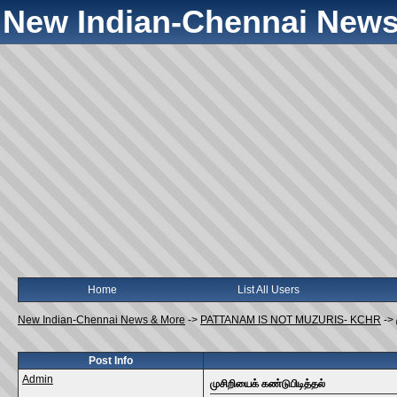
New Indian-Chennai News
Home
List All Users
New Indian-Chennai News & More
->
PATTANAM IS NOT MUZURIS- KCHR
->
Post Info
Admin
முசிறியைக் கண்டுபிடித்தல்