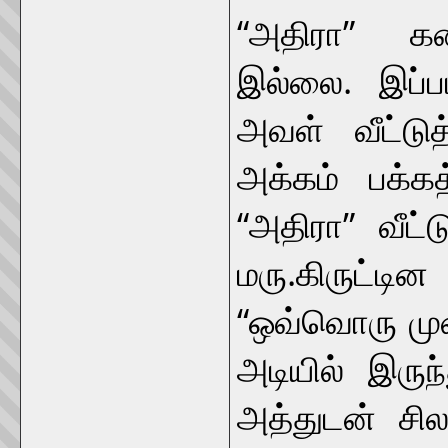
“அதிரா” கல
இல்லை. இப்ப
அவள் வீட்டுத
அக்கம் பக்கத
“அதிரா” வீட்ட
மரு.கிருட்டி
“ஒவ்வொரு முற
அடியில் இருந
அத்துடன் சில