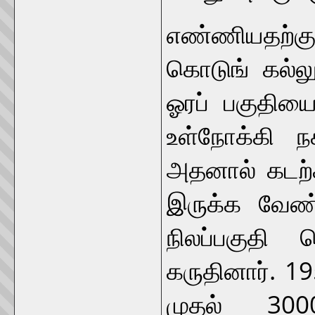
எண்ணியதற்க
கொடுங் கல்லூ
ஓரப் பகுதிய
உள்நோக்கி நக
அதனால் கடற்க
இருக்க வேண்ட
நிலப்பகுதி வ
கருதினார். 1
முதல் 300