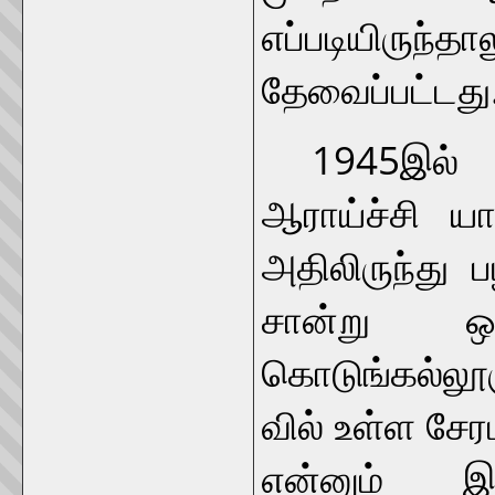
எப்படியிருந்
தேவைப்பட்டது
1945இல் மு
ஆராய்ச்சி ய
அதிலிருந்து
சான்று ஒ
கொடுங்கல்லூ
வில் உள்ள சே
என்னும் இ