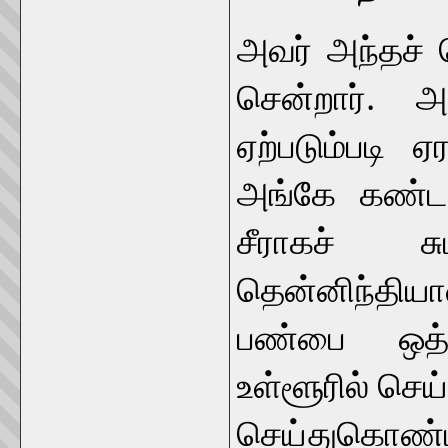
அவர் அந்தச் ச
சென்றார். அ
ஏற்படும்பட
அங்கே கண்ட
சீராகச் ச
தென்னிந்தி
பண்பை ஒத்
உள்ளூரில் செ
செய்துகொண்