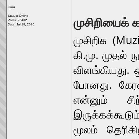
Guru
Status: Offline
முசிறியைக் க
Posts: 25432
Date:
Jul 18, 2020
முசிறிசு (Mu
கி.மு. முதல்
விளங்கியது. 
போனது. கேரள
என்னும் சி
இருக்கக்கூடு
மூலம் தெரிக