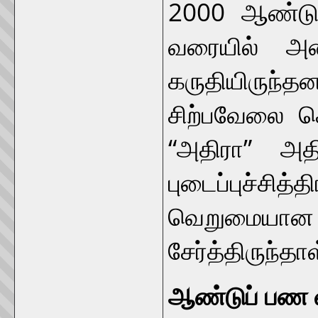
2000 ஆண்டு
வரையில் அ
கருதியிருந
சிற்பவேலை 
“அதிரா” அத
புடைப்புச்
வெறுமையா
சேர்த்திருந்தாள
ஆண்டுப் பண 