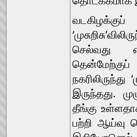
வடகிழக்கு
‘முசுறிசு’வ
செல்வது 
தென்மேற்கு
நகரிலிருந்து ‘
இருந்தது. ம
தீங்கு உள்ளத
பற்றி ஆய்வு ச
இலியோனெல் க