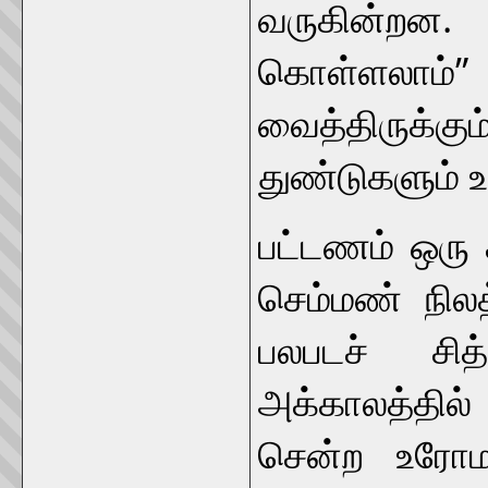
வருகின்றன
கொள்ளலாம்” 
வைத்திருக்க
துண்டுகளும் 
பட்டணம் ஒரு 
செம்மண் நிலத
பலபடச் சித்
அக்காலத்தில்
சென்ற உரோமர