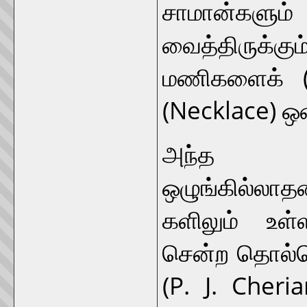
சாமான்களும்
வைத்திருக்க
மணிகளைக் (
(Necklace) ஒன
அந்த உர
ஒழுங்கில்ல
களிலும் உள
சென்ற தொல்பொ
(P. J. Cheri