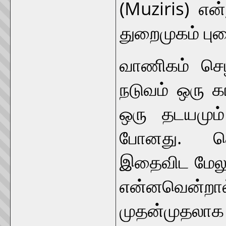
(Muziris) என்
துறைமுகம் புத
வாணிகம் செழ
நடுவம் ஒரு க
ஒரு தடயமும்
போனது. தொ
இதைவிட மேலும
என்னவென்றா
முதன்முதலாக 