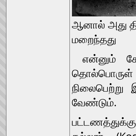
ஆனால் அது த
மறைந்தது
என்னும் கே
தொல்பொருள
நிலைபெற்று இ
வேண்டும்.
பட்டணத்துக்கு
கல்லூர் (Ko