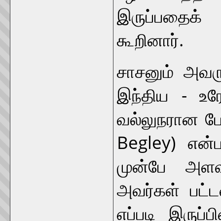
இருப்பதைக்
கூறினார்.
சாசனும் அவரு
இந்திய - உர
வல்லுநரான பே
Begley) என்ப
முன்பே அளவா
அவர்கள் பட்
எப்படி இருப்