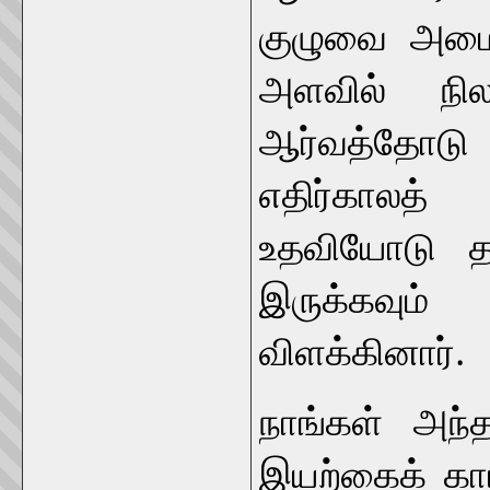
குழுவை அமைத
அளவில் நில
ஆர்வத்தோடு 
எதிர்காலத
உதவியோடு தாக
இருக்கவும் 
விளக்கினார்.
நாங்கள் அந்த
இயற்கைக் காட்