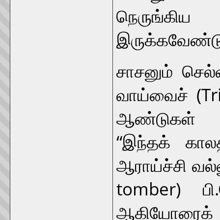
நெருங்க
இருக்கவேண்டு
சாசனும் செல்
வாய்வைச் (Tr
ஆண்டுகள் க
“இந்தக் கா
ஆராய்ச்சி வல்
tomber) பி
ஆகியோரைக்