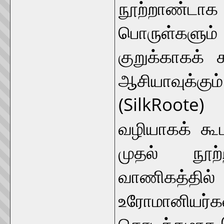
நூற்றாண்ட
பொருள்களும
குறுக்காகக் 
ஆசியாவுக்கு
(SilkRoote
வழியாகக் கூட
முதல் நூற
வாணிகத்தி
உரோமானியர்க
தொடக்கமாக இ