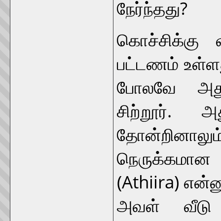
நேர்ந்தது?
கொச்சிக்கு 
பட்டணம் உள்ளத
போலவே அதுவ
சிற்றூர். 
தோன்றினாலும
நெருக்கமான
(Athiira) என்
அவள் வீடு ச