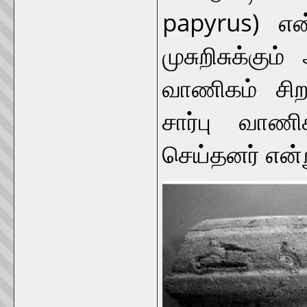
papyrus) என
முசுறிசுக்கு
வாணிகம் சிற
சார்பு வாணி
செய்தனர் என்ற