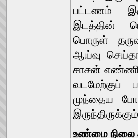
பட்டணம் இர
இடத்தின் பெ
பொருள் தரு
ஆய்வு செய்தா
சாசன் எண்ணி
வடமேற்குப் ப
முந்தைய போக
இருந்திருக்கு
உண்மை நிலை க