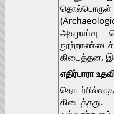
தொல்பொரு
(Archaeolog
அகழாய்வு ச
நூற்றாண்டைச
கிடைத்தன. இவற
எதிர்பாரா உதவ
தொடர்பில்லா
கிடைத்தது.
வல்லுநர்களு