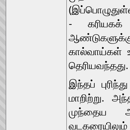
(இப்பொழுதுள்ள
- கரியகக்
ஆண்டுகளுக்க
கால்வாய்கள் 
தெரியவந்தது.
இந்தப் புரி
மாறிற்று. அந்
முந்தைய ஆ
வடகரையிலும் 