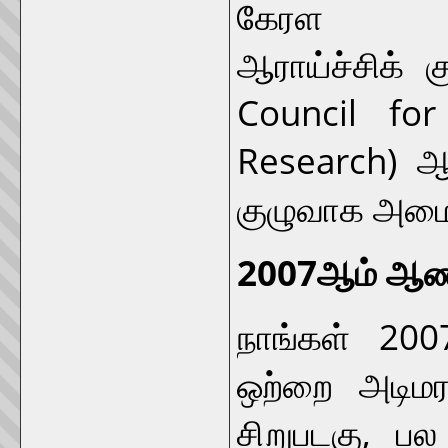
கேரள வர
ஆராய்ச்சிக் க
Council for 
Research) 
குழுவாக அமை
2007ஆம் ஆண்
நாங்கள் 20
ஒற்றை அடிமர
சிறுபடகு, பல