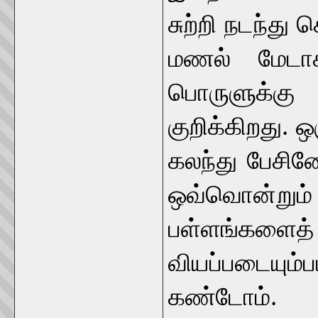
சுற்றி நடந்து
மணல் மேடா
பொருளுக்கு
குறிக்கிறது.
கலந்து பேசின
ஒவ்வொன்றும் 
பள்ளங்களைத
வியப்படையும
கண்டோம். 