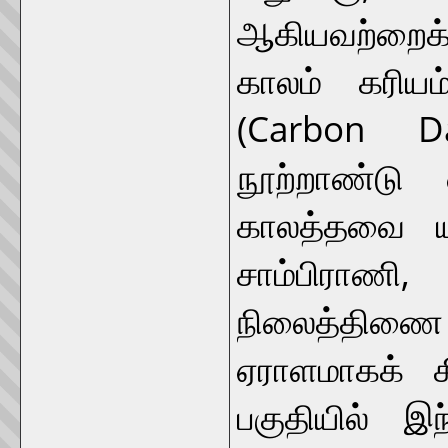
ஆகியவற்றைக்
காலம் கரியம
(Carbon Da
நூற்றாண்டு 
காலத்தவை யா
சாம்பிராணி
நிலைத்திணை 
ஏராளமாகக் 
பகுதியில் இந