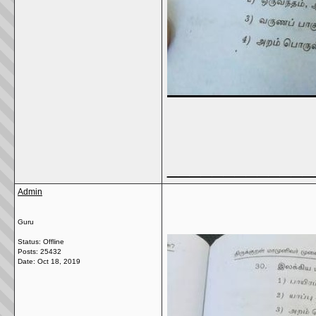
_____________
Admin
Guru
Status: Offline
Posts: 25432
Date:
Oct 18, 2019