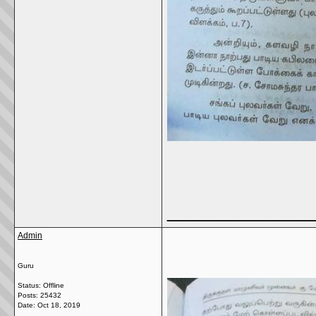
_____________
Admin
Guru
Status: Offline
Posts: 25432
Date:
Oct 18, 2019