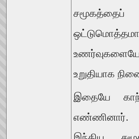
சமூகத்தைப
ஒட்டுமொத்த
உணர்வுகளையே
உறுதியாக நினை
இதையே காந்
எண்ணினார். 
இந்திய சமூ