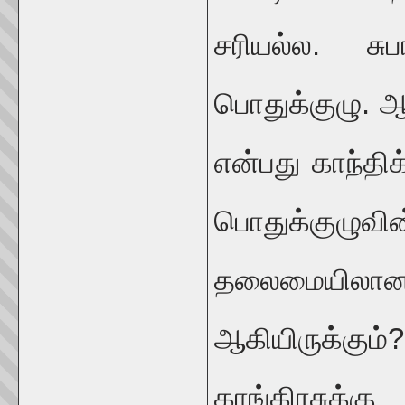
சரியல்ல. சு
பொதுக்குழு. 
என்பது காந்திக
பொதுக்குழுவி
தலைமையிலான க
ஆகியிருக்கும்
காங்கிரசுக்