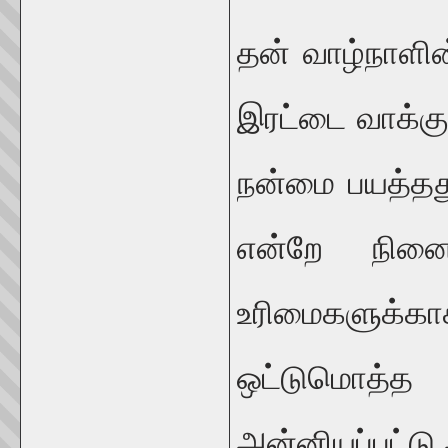
தன் வாழ்நாளின
இரட்டை வாக்க
நன்மை பயத்தது
என்றே நினைக
உரிமைகளுக்
ஒட்டுமொத்த
அன்னியப்பட்டு