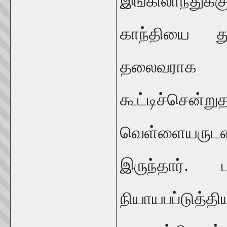
இங்கிலாந்துக்
காந்தியை த
தலைவராக 
கூட்டிச்சென
வெள்ளையருடன்
இருந்தார்
நியாயபப்டு