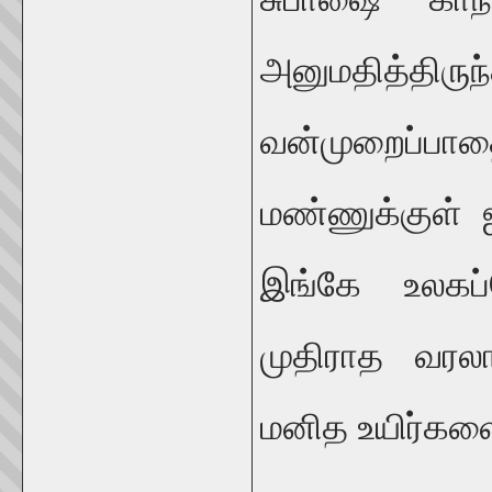
அனுமதித்த
வன்முறைப்பாதை
மண்ணுக்குள் 
இங்கே உலகப்
முதிராத வரலா
மனித உயிர்களை