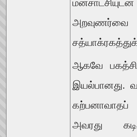
மனசாட்சியுடன்
அறவுணர்வை ந
சத்யாக்ரகத்துக
ஆகவே பகத்சிங
இயல்பானது. வ
கற்பனாவாதப்
அவரது கடித