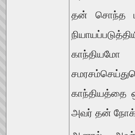
தன் சொந்த ம
நியாயப்படுத்
காந்தியமோ 
சமரசம்செய்
காந்தியத்தை ஒ
அவர் தன் நோக்