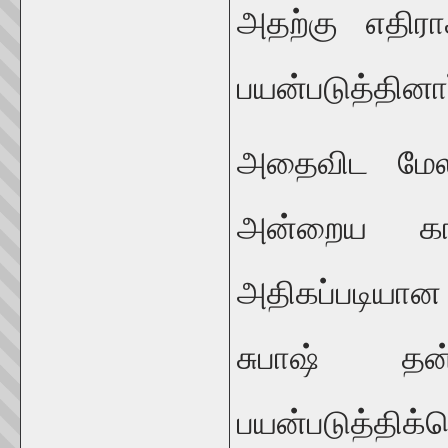
அதற்கு எதிர
பயன்படுத்தினார
அதைவிட மேல
அன்றைய காங்
அதிகப்படியான
சுபாஷ் தன
பயன்படுத்த