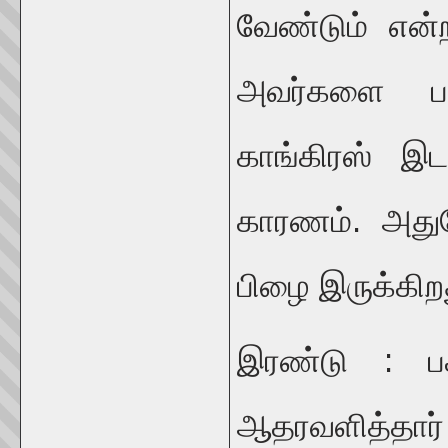
வேண்டும் என்
அவர்களை பண
காங்கிரஸ் இ
காரணம். அது
பிழை இருக்கிற
இரண்டு : பக
ஆதரவளித்தார்