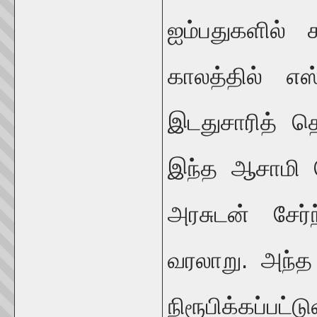
ஐம்பதுகளில் க
காலத்தில் எ
இடதுசாரித் த
இந்த ஆசாமி ந
அரசுடன் சேர்
வரலாறு. அந்
நிரூபிக்கப்பட