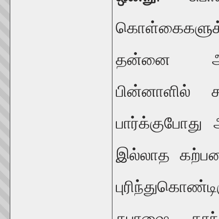
கொள்கைகளுக்க
தன்னை அடை
பின்னாளில் ச
பார்க்குபோது
இல்லாத கற்பன
புரிந்துகொண்ட
சுபாஷை காந