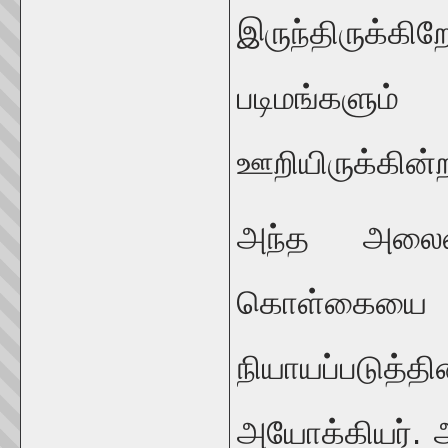
இருந்திருக்
படிமங்களும் 
ஊறியிருக்கின
அந்த அலைய
கொள்கைய
நியாயப்படு
அயோக்கியர். அ