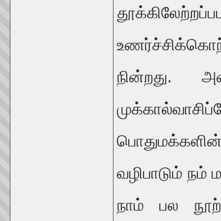
தூக்கிலேற
உணர்ச்சிக்கொ
நின்றது. அ
முக்கால்வாசிப
பொதுமக்களின
வழிபாடும் நம
நாம் பல நூற