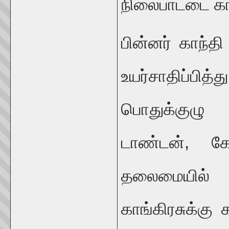
நிலைபாட்டை கா
பின்னர் காந்
உயர்சாதிப்ப
பொதுக்குழு 
டாண்டன், க
தலைமையில் 
காங்கிரசுக்கு