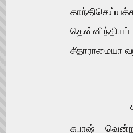
காந்திசெய்
தென்னிந்தியப
சீதாராமையா வ
சுபாஷ் வென்றப