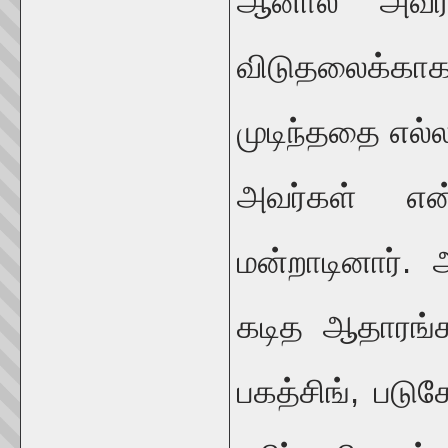
ஆனால் அவர் 
விடுதலைக்கா
முடிந்ததை எல்
அவர்கள் என்ற
மன்றாடினார்.
கடித ஆதாரங்
பகத்சிங், படுக