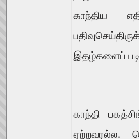
காந்திய எத
பதிவுசெய்தி
இதழ்களைப் படி
காந்தி பகத்ச
ஏற்றவரல்ல.