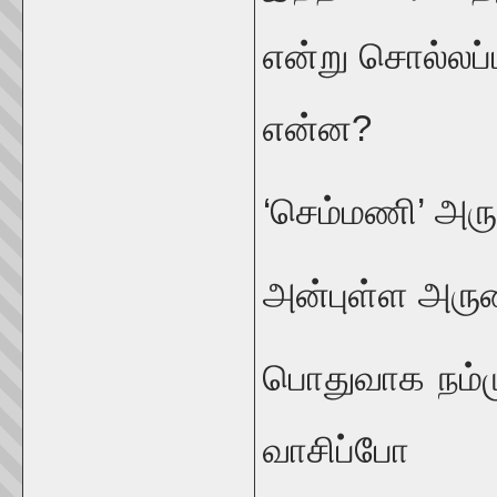
என்று சொல்லப்ப
என்ன?
‘செம்மணி’ அர
அன்புள்ள அரு
பொதுவாக நம்ம
வாசிப்போ 