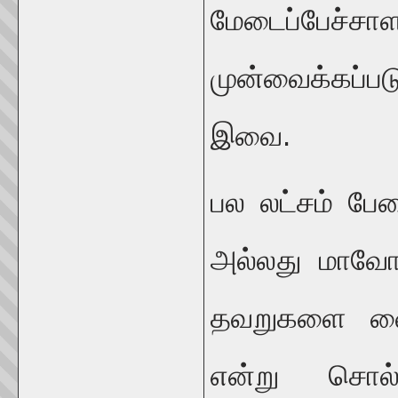
மேடைப்பேச்சா
முன்வைக்கப்ப
இவை.
பல லட்சம் பே
அல்லது மாவோவ
தவறுகளை வைத
என்று சொல்