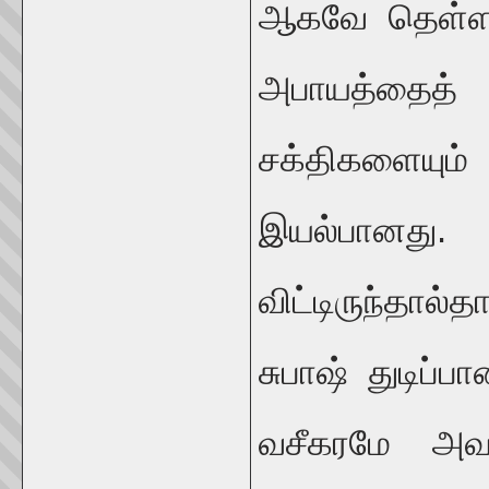
ஆகவே தெள்ளத
அபாயத்தைத
சக்திகளையும
இயல்பானத
விட்டிருந்தால
சுபாஷ் துடிப
வசீகரமே அவர