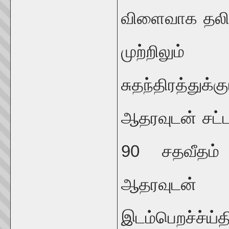
விளைவாக தலித
முற்றிலும் 
சுதந்திரத்து
ஆதரவுடன் சட்
90 சதவீதம்
ஆதரவுடன்
இடம்பெறச்ச்ய்த