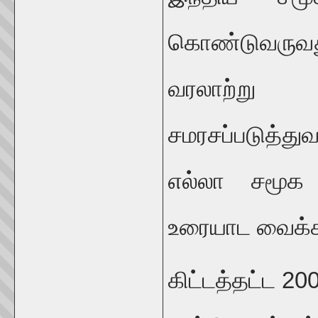
கொண்டுவருவத
வரலாற்று 
சமரசப்படுத்த
எல்லா சமூக 
உரையாட வைக்க
கிட்டத்தட்ட 20