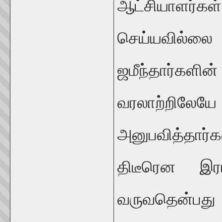
ஆட்சியாளர்க
செய்யவில்ல
ஜமீந்தார்க
வரலாற்றில
அனுபவித்தார்க
திடீரென இர
வருவதென்பது 