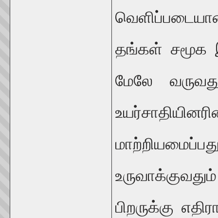
வெளிப்படையான
தங்கள் சமூக இ
மேலே வருவது
உயர்சாதி
மாற்றியமைப்ப
உருவாக்குவது
பிறருக்கு எதிர