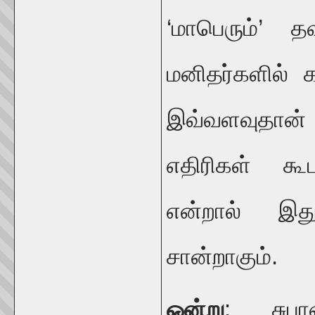
‘மாபெரும்’ 
மனிதர்களில் 
இவ்வளவுதான
எதிரிகள் கூ
என்றால் இத
சான்றாகும்.
ஒன்று
: சுபா