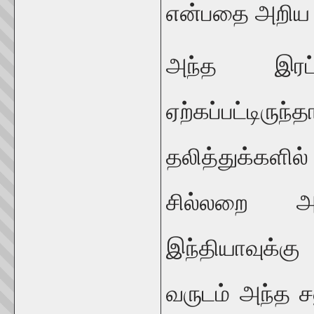
என்பதை அறிய ர
அந்த இரட
ஏற்கப்பட்டி
தலித்துக்களில
சில்லறை அதி
இந்தியாவுக்கு
வருடம் அந்த ச