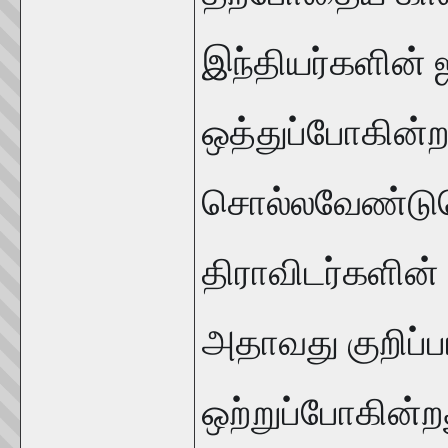
இந்தியர்களின் 
ஒத்துப்போகின்றத
சொல்லவேண்டுமெ
திராவிடர்களின்
அதாவது குறிப்
ஒற்றுப்போகின்ற