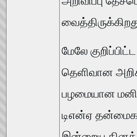
அறிவிப்பு தேசமெ
வைத்திருக்கிறத
மேலே குறிப்பிட்
தெளிவான அறிக
பழமையான மனித எ
டிஎன்ஏ தன்மைக
இன்றைய தினத்தி