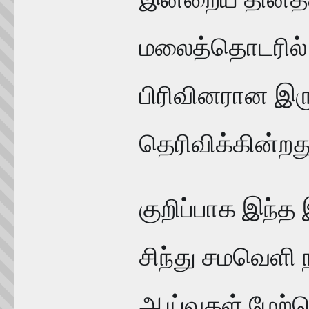
மலைத்தொடரில் வ
பிரிவினரான இ
தெரிவிக்கின்றத
குறிப்பாக இந்த 
சிந்து சமவெளி 
ஆய்வுகள் மேற்