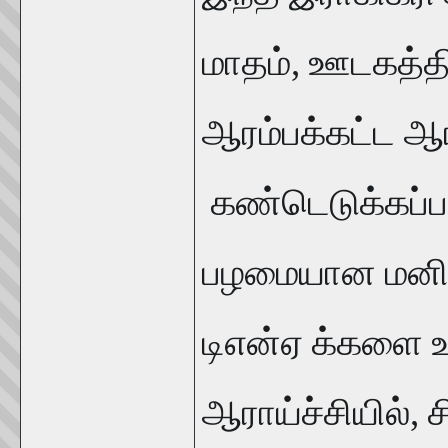
மாதம், ஊடகத்திற
ஆரம்பக்கட்ட ஆரா
கண்டெடுக்கப்ப
பழமையான மனித எ
டிஎன்ஏ க்களை உ
ஆராய்ச்சியில்,