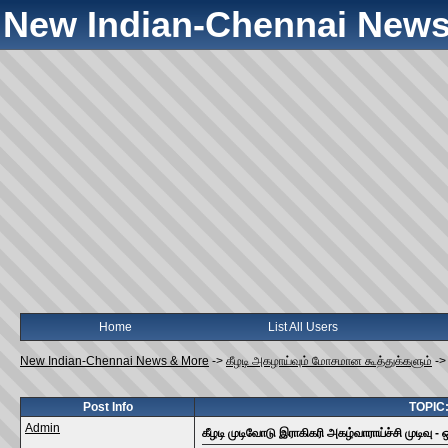
New Indian-Chennai News
Home
List All Users
New Indian-Chennai News & More
->
கீழடி அகழாய்வும் மோசமான கூத்துக்களும்
-
Post Info
TOPIC: 
Admin
கீழடி முடிவோடு இராகிகரி அகழ்வாராய்ச்சி முடிவு - ஒ