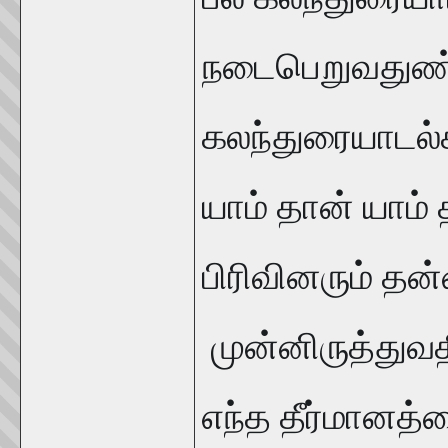
நடைபெறுவதுண்ட
கலந்துரையாடல்க
யாம் தான் யாம்
பிரிவினரும் தன
முன்னிருத்துவத
எந்த தீர்மானத்