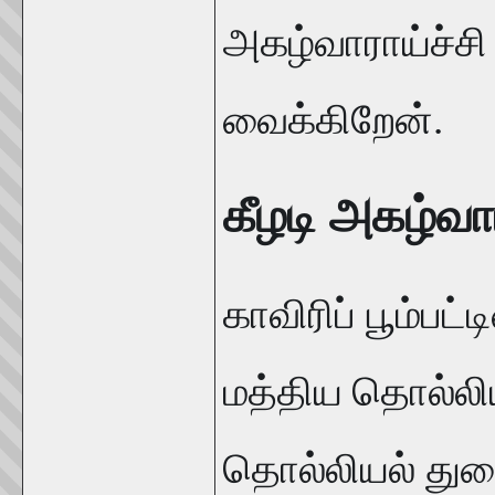
அகழ்வாராய்ச்சி 
வைக்கிறேன்.
கீழடி அகழ்வார
காவிரிப் பூம்பட்
மத்திய தொல்லிய
தொல்லியல் து