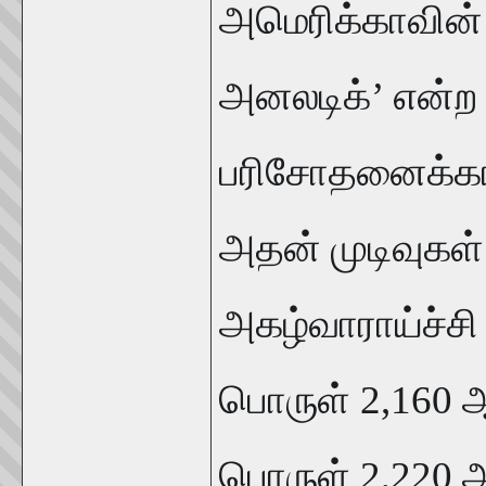
அமெரிக்காவின் 
அனலடிக்’ என்ற 
பரிசோதனைக்கா
அதன் முடிவுகள்
அகழ்வாராய்ச்சி
பொருள் 2,160 
பொருள் 2,220 ஆ