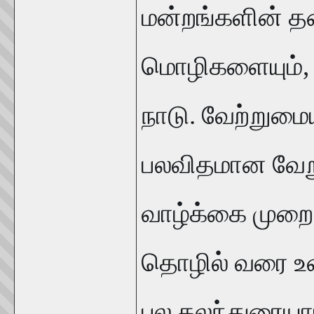
மன்றங்களின் தல
மொழிகளையும்,
நாடு. வேற்றுமை
பலவிதமான வேறு
வாழ்க்கை முறை,
தொழில் வரை உள
பல கலந்துரையாட