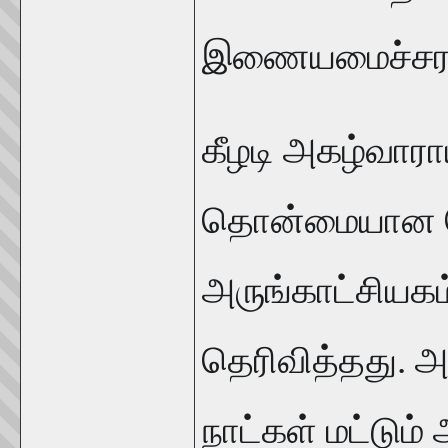
இணையமைச்சராக 
கீழடி அகழ்வாரா
தொன்மையான ப
அருங்காட்சியகம
தெரிவித்தது.
நாட்கள் மட்டு