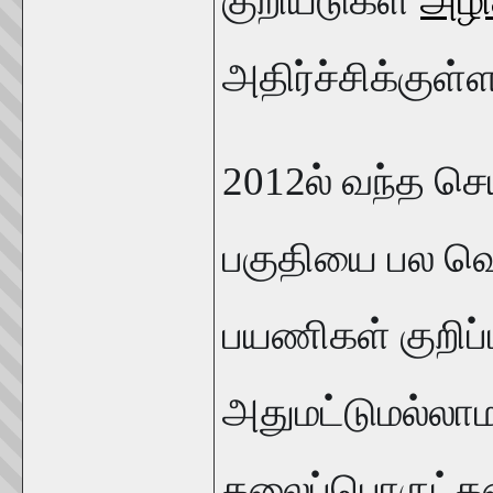
குறியீடுகள்
அழி
அதிர்ச்சிக்குள
2012ல் வந்த செ
பகுதியை பல வெளி
பயணிகள் குறிப்பா
அதுமட்டுமல்லாம
கலைப்பொருட்கள