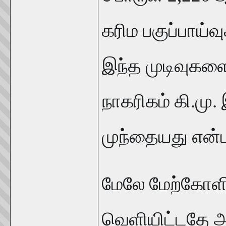
கரிம பகுப்பாய்வு
இந்த முடிவுகள
நாகரிகம் கி.மு.
முந்தையது என்பத
மேலே மேற்கோளி
வெளியிட்டதே அ