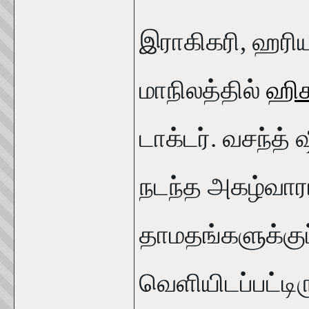
இராகிகரி, ஹர
மாநிலத்தில்
ஹிச
டாக்டர். வசந்த
நடந்த அகழ்வாரா
தாமதங்களுக்குப
வெளியிடப்பட்டிர