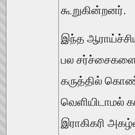
கூறுகின்றனர்.
இந்த ஆராய்ச்சி
பல சர்ச்சைகளை 
கருத்தில் கொண்
வெளியிடாமல் கா
இராகிகரி அகழ்வா