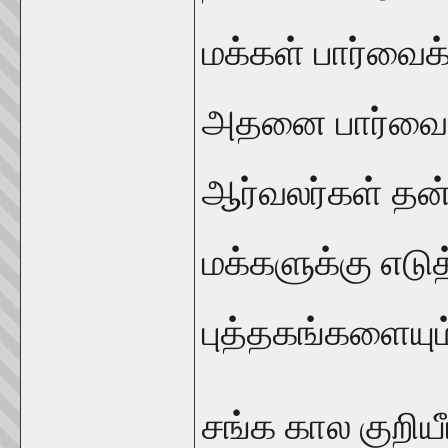
மக்கள் பார்வைக
அதனை பார்வையி
ஆர்வலர்கள் தன
மக்களுக்கு எடு
புத்தகங்களையும
சங்க கால குறியீ