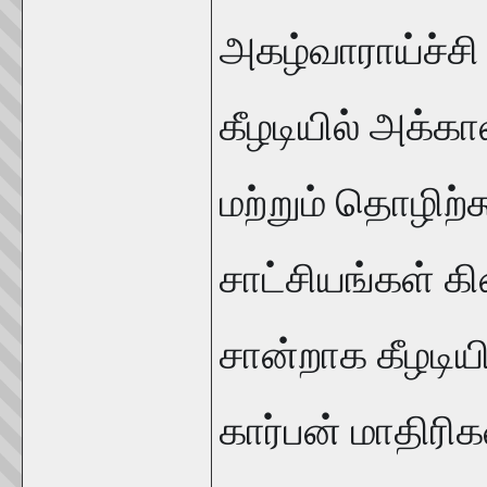
அகழ்வாராய்ச்ச
கீழடியில் அக்க
மற்றும் தொழிற்
சாட்சியங்கள் க
சான்றாக கீழடிய
கார்பன் மாதிர