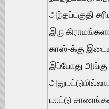
அந்தப்பகுதி சர
இரு கிராமங்களா
காஸ்-க்கு இடைய
இப்போது அங்கு 
அதுமட்டுமில்லா
மாட்டு சாணங்க