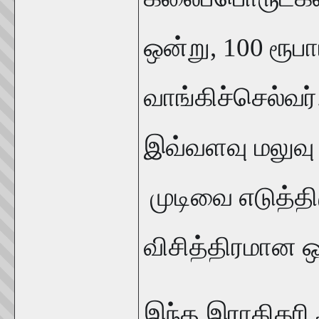
ஒன்று, 100 ரூப
வாங்கிச்செல்வ
இவ்வளவு மலுவு 
முடிவை எடுத்திர
விசித்திரமான ஒ
இந்த இராகிகரி