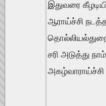
இதுவரை கீழடிய
ஆராய்ச்சி நடத்
தொல்லியல்துறை 
சரி அடுத்து நா
அகழ்வாராய்ச்சி ம