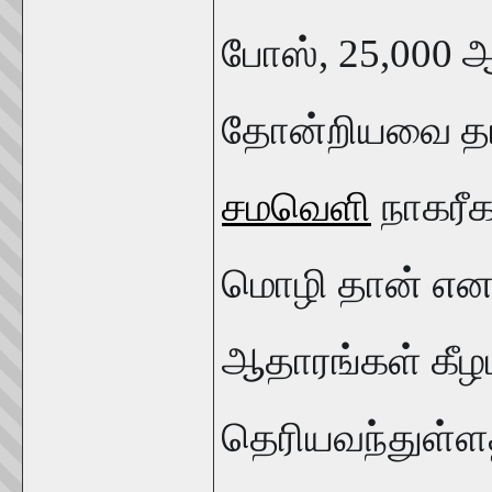
போஸ், 25,000 ஆ
தோன்றியவை தமி
சமவெளி
நாகரீக
மொழி தான் எனவு
ஆதாரங்கள் கீழட
தெரியவந்துள்ளத