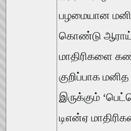
பழமையான மனித 
கொண்டு ஆராய்ச
மாதிரிகளை கண்ட
குறிப்பாக மனித
இருக்கும் ‘பெட்
டிஎன்ஏ மாதிரி