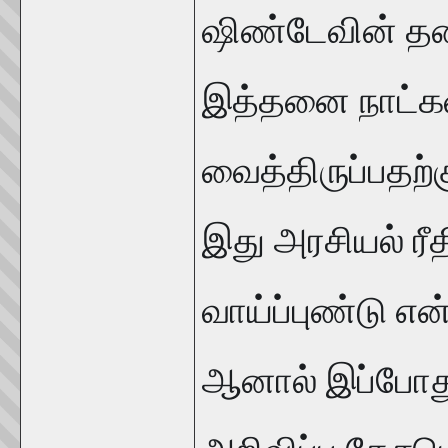
ஷிண்டேவின் தல
இத்தனை நாட்க
வைத்திருப்பதற்க
இது அரசியல் ரீ
வாய்ப்புண்டு எ
ஆனால் இப்போது