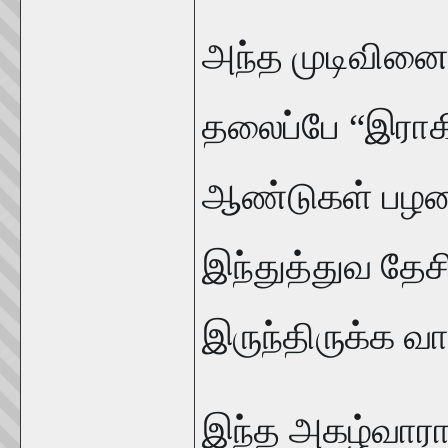
அந்த முடிவின
தலைப்பே “இராகி
ஆண்டுகள் பழமை
இந்துத்துவ தேச
இருந்திருக்க வா
இந்த அகழ்வாராய