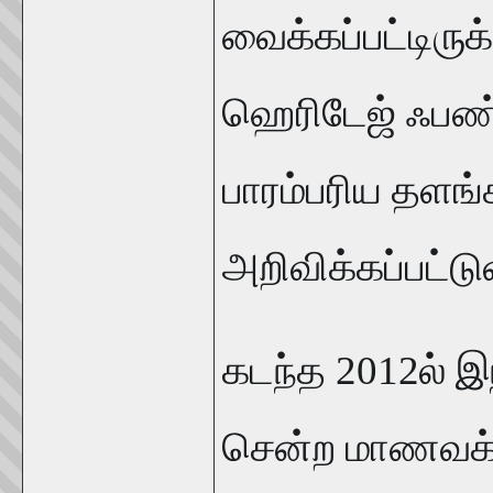
வைக்கப்பட்டிருக
ஹெரிடேஜ் ஃபண்
பாரம்பரிய தளங
அறிவிக்கப்பட்டு
கடந்த 2012ல் இ
சென்ற மாணவக்க