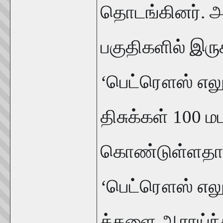
தொடங்கினர். அ
பகுதிகளில் இரு
‘பெட்ரௌஸ் எலும்
திசுக்கள் 100 
கொண்டுள்ளதாக
‘பெட்ரௌஸ் எலும்
க்களை ஆராய்ந்