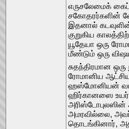
எருசலேமைக் கைப்
சகோதரர்களின் வ
இதனால் கடவுளின் 
குறுகிய காலத்திற்
யூதேயா ஒரு ரோமா
மீண்டும் ஒரு விஷ
சுதந்திரமான ஒரு 
ரோமானிய ஆட்சியு
ஹஸ்மோனியன் வம்ச
ஹிர்கானஸை உயர் 
அரிஸ்டோபுலஸின்
அமரவில்லை, அவர்
தொடங்கினார், அத