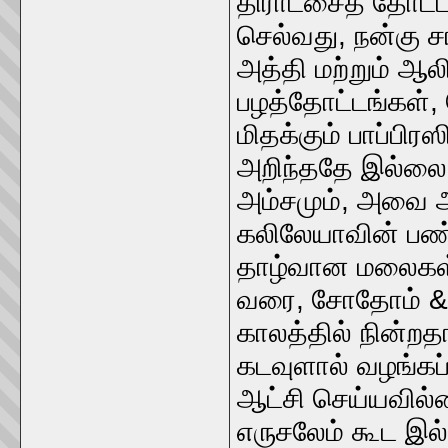
திராட்சைத் தோட்ட
செல்வது, நன்கு சா
அத்தி மற்றும் ஆல
பழத்தோட்டங்கள்,
மிதக்கும் பாப்பிர
அறிந்ததே இல்லை 
அம்சமும், அவை 
கலிலேயாவின் பண
தாழ்வான மலைகள் ம
வரை, சோதோம் & 
காலத்தில் நின்றத
கடவுளால் வழங்கப்
ஆட்சி செய்யவில
எருசலேம் கூட இல்