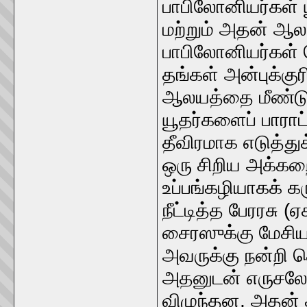
பாபிலோனியர்கள் 
மற்றும் அதன் ஆல
பாபிலோனியர்கள் பெ
தங்கள் அன்புக்குர
ஆலயத்தை மீண்டும
யூதர்களைப் பாரா
தீவிரமாக எடுத்
ஒரு சிறிய அக்க
உப்பங்கழியாகக் 
நீட்டித்த பேரரசு (
சைரஸுக்கு மேசி
அவருக்கு நன்றி தெ
அதனுடன் எருசலே
விழுந்தன, அதன் 