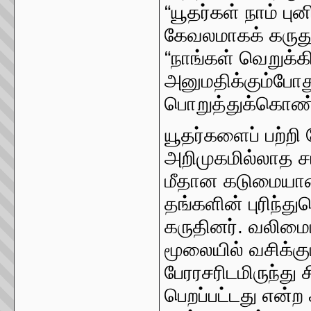
“யூதர்கள் நாம் ப
கேவலமாகக் கருதுக
“நாங்கள் வெறுக்
அனுமதிக்கும்போ
பொறுத்துக்கொண்ட
யூதர்களைப் பற்றி
அறிமுகமில்லாத ச
மீதான கடுமையான
தங்களின் புரிந
கருதினர். வலிம
மூலையில் வசிக்கும
பேரரசரிடமிருந்து 
பெறப்பட்டது என்