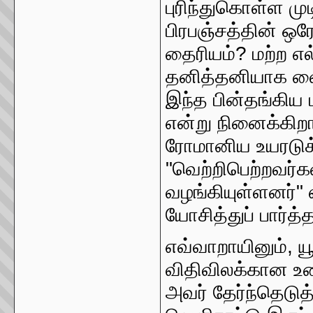
புரிந்துகொள்ள ம
பிரபஞ்சத்தின் ஒ
தைரியம்? மற்ற எல
தனித்தனியாக வை
இந்த பின்தங்கிய ம
என்று நினைக்கி
ரோமானிய உயரடுக
"வெற்றிபெற்றவர்
வழங்கியுள்ளனர்" எ
யோசித்துப் பார்த்த
எவ்வாறாயினும், 
விதிவிலக்கான உ
அவர் தேர்ந்தெடுத