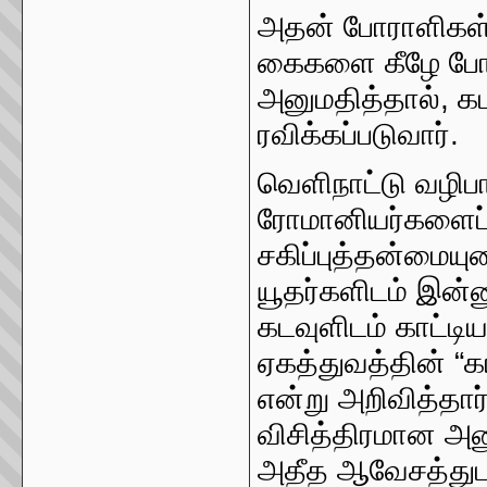
அதன் போராளிகள்;
கைகளை கீழே போட்
அனுமதித்தால், க
ரவிக்கப்படுவார்.
வெளிநாட்டு வழிபா
ரோமானியர்களைப
சகிப்புத்தன்மைய
யூதர்களிடம் இன்
கடவுளிடம் காட்டி
ஏகத்துவத்தின் “
என்று அறிவித்தா
விசித்திரமான அனு
அதீத ஆவேசத்துடன