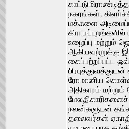
காட்டுமிராண்டித்த
நகரங்கள், கிளர்
மக்களை அடிமைப்ப
கிராமப்புறங்களில்
உழைப்பு மற்றும் 
ஆகியவற்றுக்கு இ
கைப்பற்றப்பட்ட ஒ
பிரபுத்துவத்துட
ரோமானிய கொள்க
அதிகாரம் மற்றும
மேலதிகாரிகளைச் ச
நலன்களுடன் தங்
தலைவர்கள் ஏகாதி
முழுமையாக தங்கிய