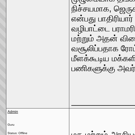
நிச்சயமாக, ஜெருச
என்பது பாதிரியார்
வழிபாட்டை பராமரி
மற்றும் அதன் வி
வசூலிப்பதாக ரோம
மீளக்கூடிய மக்க
பணிகளுக்கு அவர்க
_____________
Admin
Guru
மத மற்றும் அரசிய
Status: Offline