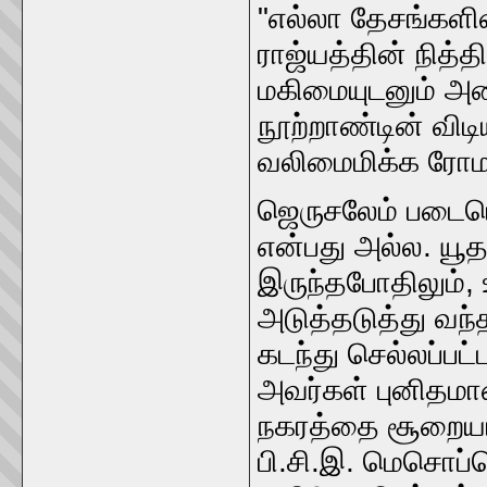
"எல்லா தேசங்களின
ராஜ்யத்தின் நித்த
மகிமையுடனும் அணி
நூற்றாண்டின் விட
வலிமைமிக்க ரோம
ஜெருசலேம் படையெடு
என்பது அல்ல. யூ
இருந்தபோதிலும்,
அடுத்தடுத்து வந்
கடந்து செல்லப்பட
அவர்கள் புனிதமா
நகரத்தை சூறையாட
பி.சி.இ. மெசொப