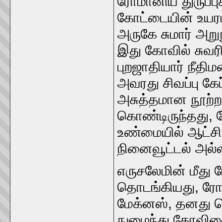
ரோமானிய துருப்பு
கோட்டையின் உயரம
அருகே சுமார் அறு
இது கோவில் சுவரி
புறஜாதியார் நீதி
அவரது சிவப்பு கேப
அசுத்தமான நூற்றா
கொண்டிருந்தது, 
உண்மையில் ஆட்சி 
நினைவூட்டல் அல்
எருசலேமின் மீது 
தொடங்கியது, ரோ
மேக்னஸ், தனது வ
நுழைந்து கோவிலை 