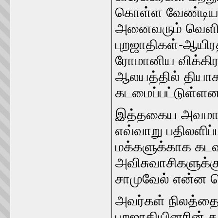
கொள்ள வேண்டிய க
அனைவரும் வெளிந
புறஜாதிகள்-ஆயிரத்
ரோமானிய விக்கி
ஆலயத்தில் தியாக
கடமைப்பட்டுள்ளன
இத்தகைய அவமானத
எவ்வாறு பதிலளிப்
மக்களுக்காக கடவு
அவிசுவாசிகளுக்க
சாமுவேல் என்ன ச
அவர்கள் நிலத்தை 
புறஜாதியினரின் 