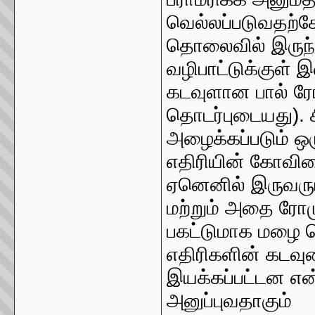
வெல்லப்படுவதற்
தொலைவில் இருந்
வழிபாட்டுக்குள
கடவுளான பால் ர
தொடர்புடையது). 
அழைக்கப்படும் ஒ
எதிரியின் கோவில
ஏனெனில் இருவரும
மற்றும் அதை ரோமு
பகட்டுமாக மழை ப
எதிரிகளின் கடவ
இயக்கப்பட்டன 
அனுப்புவதாகும்