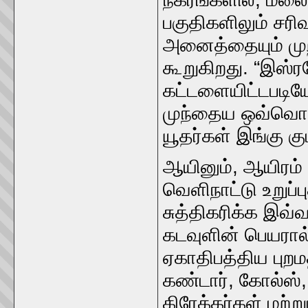
பகுதிகளிலும் சரி
அனைத்தையும் முற
கூறுகிறது. “இஸ்
கட்டளையிட்டபடிய
முந்தைய ஒவ்வொரு 
யூதர்கள் இங்கு க
ஆயினும், ஆயிரம்
வெளிநாட்டு உறுப்
சுத்திகரிக்க இவ்
கடவுளின் பெயரா
ஏகாதிபத்திய புறம
கண்டார், கோல்ஸ்,
கிரேக்கர்கள் மற்ற