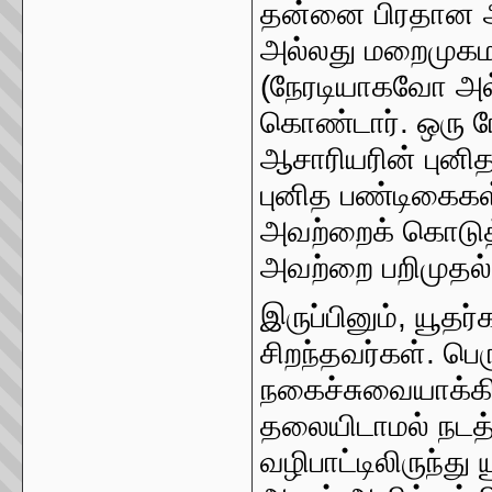
தன்னை பிரதான ஆ
அல்லது மறைமுகம
(நேரடியாகவோ அல
கொண்டார். ஒரு 
ஆசாரியரின் புனி
புனித பண்டிகைகள் 
அவற்றைக் கொடுத்த
அவற்றை பறிமுதல் 
இருப்பினும், யூத
சிறந்தவர்கள். பெ
நகைச்சுவையாக்கி
தலையிடாமல் நடத்
வழிபாட்டிலிருந்து