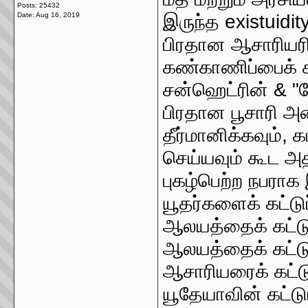
Posts: 25432
Date:
Aug 16, 2019
இருந்த existuidit
பிரதான ஆசாரியரி
கண்காணிப்பைக் க
சன்ஹெட்ரின் & 
பிரதான பூசாரி 
தீர்மானிக்கவும்,
செய்யவும் கூட அ
புகழ்பெற்ற நபராக
யூதர்களைக் கட்டுப
ஆலயத்தைக் கட்டுப
ஆலயத்தைக் கட்டுப
ஆசாரியரைக் கட்ட
யூதேயாவின் கட்ட