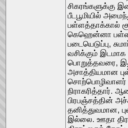
சிகரங்களுக்கு இ
பீடபூமியில் அமைந்
பள்ளத்தாக்கால் ச
கெஹென்னா பள்ளத
படையெடுப்பு, சுமா
வசிக்கும் இடமாக
பொறுத்தவரை, இத
அசாத்தியமான புள
சொற்பொழிவாளர் 
நிராகரித்தார். ஆ
பிரபஞ்சத்தின் அச
தனித்துவமான, பு
இல்லை. ஊதா திரா