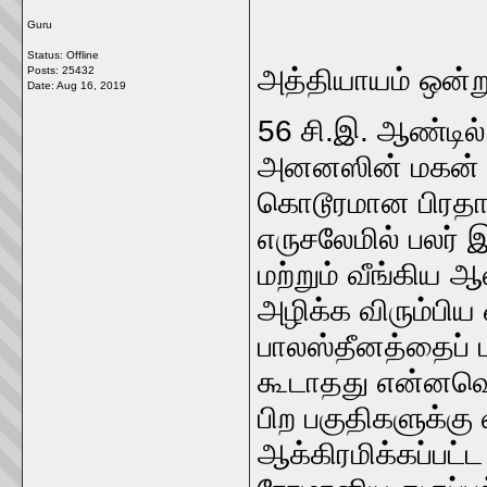
Guru
Status: Offline
அத்தியாயம் ஒன்
Posts: 25432
Date:
Aug 16, 2019
56 சி.இ. ஆண்டில
அனனஸின் மகன்
கொடூரமான பிரத
எருசலேமில் பலர் 
மற்றும் வீங்கிய
அழிக்க விரும்பிய 
பாலஸ்தீனத்தைப் ப
கூடாதது என்னவென
பிற பகுதிகளுக்கு
ஆக்கிரமிக்கப்பட்