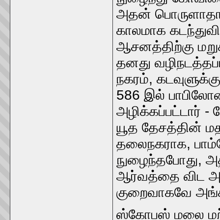
அதன் பொருளாதார 
காலமாக கடந்துவிட
ஆசனத்திற்கு மறு
தனது வழிநடத்தப்
நகரம், கடவுளுக்க
586 இல் பாபிலோனி
அழிக்கப்பட்டார்
யூத தேசத்தின் ம
தலைநகராக, பாம்
நுழைந்தபோது, ​​
ஆர்வத்தை விட அத
குறைவாகவே அங்கீக
ஸ்கோபஸ் மலை மற