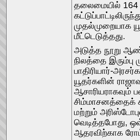
தலைமையில் 164 பி
கட்டுப்பாட்டிலிருந
முதல்முறையாக யூ
மீட்டெடுத்தது.
அடுத்த நூறு ஆண
நிலத்தை இரும்பு 
பாதிரியார்-அரசர
யூதர்களின் ராஜா
ஆசாரியராகவும் ப
சிம்மாசனத்தைக் 
மற்றும் அரிஸ்டோப
வெடித்தபோது, ​​
ஆதரவிற்காக ரோம