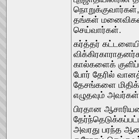
நொறுக்குவார்கள்,
தங்கள் மனைவிக
செய்வார்கள்.
கர்த்தர் கட்டளைய
விக்கிரகாராதனர்
கால்களைக் குளி
போர் தேரில் வானத
தேசங்களை மிதிக
எழுதவும் அவர்கள்
பிரதான ஆசாரியர
தேர்ந்தெடுக்கப்
அவரது பரந்த ஆட