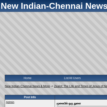
New Indian-Chennai News
Home
List All Users
New Indian-Chennai News & More
->
Zealot: The Life and Times of Jesus of N
Post Info
Admin
மூலையில் ஒரு துளை