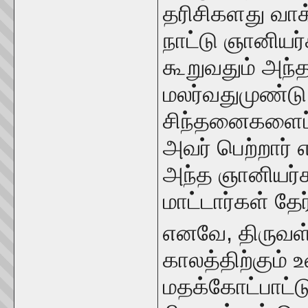
தரிசிகளது வா
நாட்டு ஞானிய
கூறுவதும் அந்த
மலர்வதுமுண்டு
சிந்தனைகளைப் 
அவர் பெற்றார்
அந்த ஞானியர்க
மாட்டார்கள் தே
எனவே, திருவள்ள
காலத்திற்கும்
மதக்கோட்பாட்