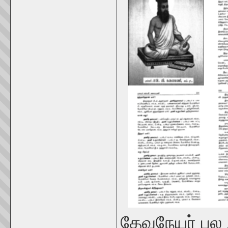
தேவநேயர் பல 