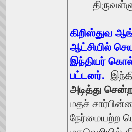
திருவள்ள
கிறிஸ்துவ ஆங
ஆட்சியில் செ
இந்தியர் கொல்
பட்டனர்.
இந்த
அடித்து சென்
மதச் சார்பின்
நேர்மையற்ற பொ