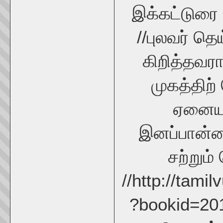
இக்கட்டுரை
//புலவர் தெ
கிறித்தவர
முகத்திற்
ஏனையவ
இனப்பான்
சற்றும
//http://tami
?bookid=20