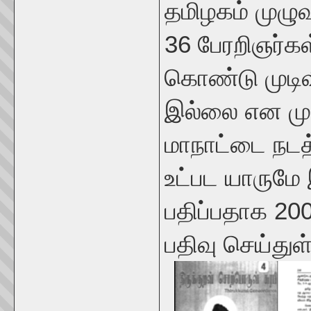
தமிழகம் முழுவ
36 பேரறிஞர்கள
கொண்டு முடிவி
இல்லை என மு
மாநாட்டை நடத்
உட்பட யாருமே
பதிப்பதாக 200
பதிவு செய்துள்