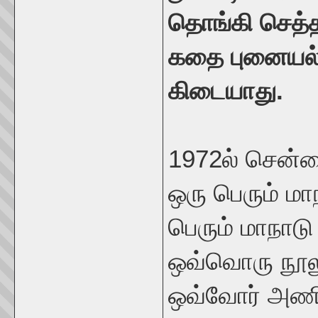
தொங்கி செத்த 
கதை புனையல்
கிடையாது.
1972ல் சென்
ஒரு பெரும் ம
பெரும் மாநாட
ஒவ்வொரு நூல
ஒவ்வோர் அணிய