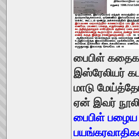
பைபிள் கதைக
இஸ்ரேலியர் 
மாடு மேய்த்த
ஏன் இவர் நூல
பைபிள் பழைய 
பயங்கரவாதிக