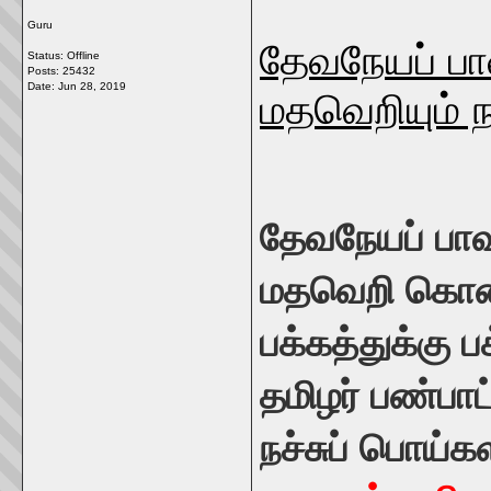
Guru
தேவநேயப் பா
Status: Offline
Posts: 25432
Date:
Jun 28, 2019
மதவெறியும் ந
தேவநேயப் பாவ
மதவெறி கொண்ட
பக்கத்துக்கு 
தமிழர் பண்பாட
நச்சுப் பொய்க