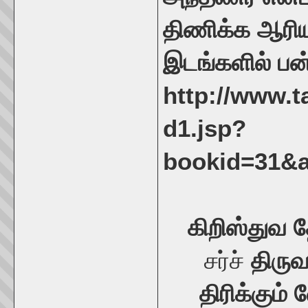
திணிக்க ஆரிய
இடங்களில் பன்
http://www.t
d1.jsp?
bookid=31&
கிறிஸ்துவ 
சர்ச்
திருவ
திரிக்கும்