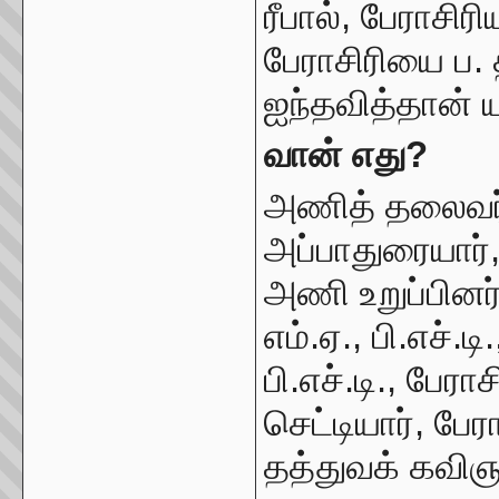
ரீபால், பேராசிரி
பேராசிரியை ப. 
ஐந்தவித்தான் 
வான் எது?
அணித் தலைவர் 
அப்பாதுரையார், 
அணி உறுப்பினர்கள
எம்.ஏ., பி.எச்.ட
பி.எச்.டி., பேர
செட்டியார், பேர
தத்துவக் கவிஞர