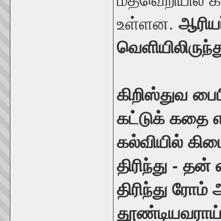
மதவெறியில் க
உள்ளன.
ஆரியர
வெளியிலிருந்த
கிறிஸ்துவ பை
கட்டுக் கதை 
கல்வியில் க
திரிந்து - தன்
திரிந்து ரோம்
தூண்டியவராய்