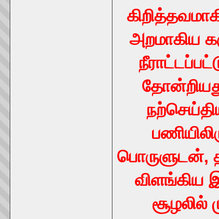
கிறித்தவமாக
அறமாகிய கர
நீராட்டப்பட்
தோன்றியத
நற்செய்த
பணியிலிர
பொருளுடன், த
விளங்கிய இன
சூழலில் 