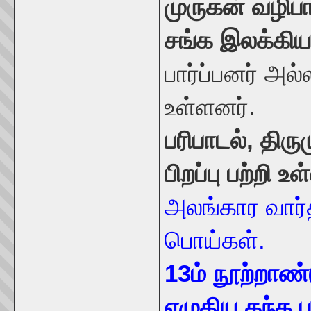
முருகன் வழிப
சங்க இலக்கியத
பார்ப்பனர் அல்
உள்ளனர்.
பரிபாடல், திரு
பிறப்பு பற்ற
அலங்கார வார
பொய்கள்.
13ம் நூற்றாண்ட
எழுதிய கந்த 