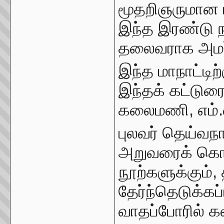
மூதறிஞருமான 
இந்த இரண்டு நாள
தலைவராக அமர்ந
இந்த மாநாட்டிற
இந்தக் கட்டுரை
கலைமணி, எம்.ஏ
புலவர் தெய்வந
அறுவரைக் கொ
நூற்களுக்கும்,
தேர்ந்தெடுக்கப
வாதப்போரில் க