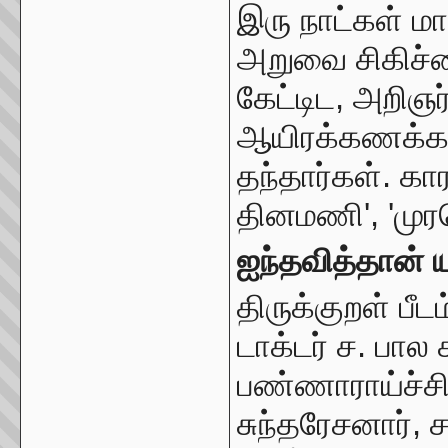
இரு நாட்கள் மா
அறுவை சிகிச்
கேட்டிட, அறிஞ
ஆயிரக்கணக்கா
தந்தார்கள். க
தினமணி', 'முர
ஐந்தவித்தான் ய
திருக்குறள் ப
டாக்டர் ச. பால ச
பண்ணாராய்ச்சி வ
சுந்தரேசனார், 