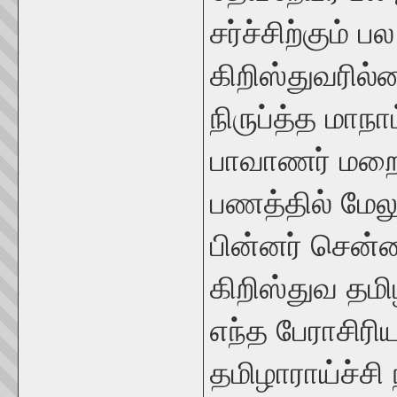
சர்ச்சிற்கும்
கிறிஸ்துவரில
நிருப்த்த மாந
பாவாணர் மறைத்
பணத்தில் மேலு
பின்னர் சென்
கிறிஸ்துவ தம
எந்த பேராசிரி
தமிழாராய்ச்சி