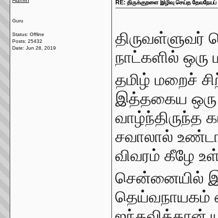
Admin
RE: திருக்குறளை இழிவு செய்த தேவநேயப் 
Guru
திருவள்ளுவர் ப
Status: Offline
Posts: 25432
Date:
Jun 28, 2019
நாட்களில் ஒரு
தமிழ் மறைச் சி
இத்தகைய ஒரு ம
வாழ்ந்திருந்த 
சவாலால் உண்ட
விவரம் கீழே உள
சென்னையில் இன்
தெய்வநாயகம் எ
ஐந்தவித்தான் யா