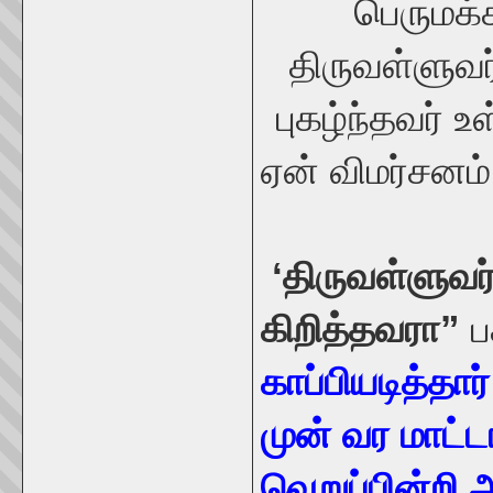
பெருமக்க
திருவள்ளுவர
புகழ்ந்தவர் 
ஏன் விமர்சனம்
‘திருவள்ளுவர
கிறித்தவரா”
ப
காப்பியடித்தார
முன் வர மாட்ட
வெறுப்பின்றி 