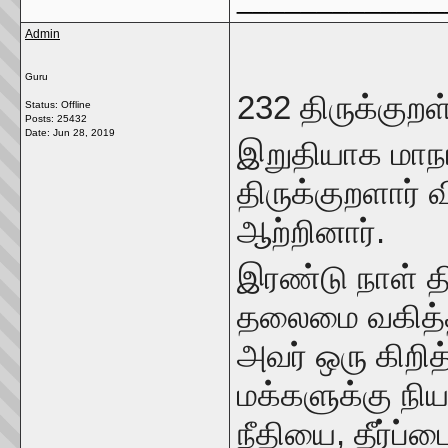
Admin
Guru
232 திருக்குறள
Status: Offline
Posts: 25432
Date:
Jun 28, 2019
இறுதியாக மாநா
திருக்குறளார் வி
ஆற்றினார்.
இரண்டு நாள் தி
தலைமை வகித்த
அவர் ஒரு கிறித
மக்களுக்கு ந
நீதியை, தீர்ப்ப