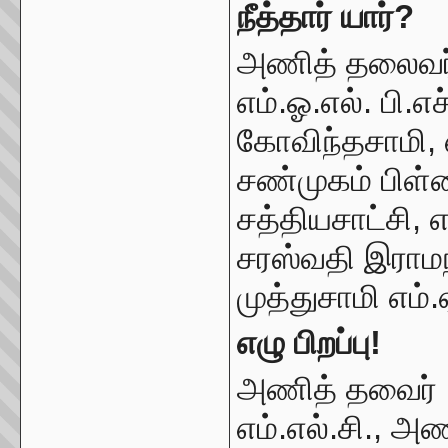
நீத்தார் யார்?
அணித் தலைவர் :
எம்.ஓ.எல். பி.எச
கோவிந்தசாமி, எம்
சண்முகம் பிள்
சத்தியசாட்சி, எ
சரஸ்வதி இராமநா
முத்துசாமி எம்.ஏ
எழு பிறப்பு!
அணித் தவைர் : 
எம்.எல்.சி., அண