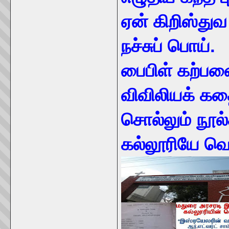
ஏன் கிறிஸ்துவ
நச்சுப் பொய்.
பைபிள் கற்ப
விவிலியக் க
சொல்லும் நூல்
கல்லூரியே வெ