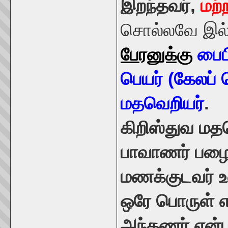
இறந்தவர்,
மற்
சொல்லவே இல
பேரனுக்கு
பைப
பெயர் (கேலப் 
மதவெறியர்
.
கிறிஸ்துவ மத
பாவாணர் பழை
மணக்குடவர் உ
ஒரே பொருள் எ
அந்தணர் என்ப