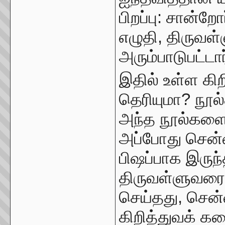
பிறப்பு: சான்ற
எழுதி, திருவள
அரும்பாடுபட்டார
இதில் உள்ள கிற
தெரியுமா? நூல
அந்த நூல்களைப
அப்போது சென்
பிஷப்பாக இருந்
திருவள்ளுவரைக
செய்தது, சென்
கிறித்துவக் க