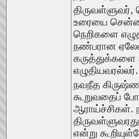
திருவள்ளுவர், 
உரையை சென்னை 
நெறிகளை எழுத
நண்பரான ஏலேலச
கருத்துக்களை 
எழுதியவரல்லர்.
நவநீத கிருஷ்ண
கூறுவதைப் போல
ஆராய்ச்சிகள். 
திருவள்ளுவரது 
என்று கூறியுள்