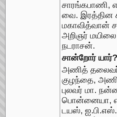
சாரங்கபாணி, எம்.
வை. இரத்தின சப
மகாவித்வான் ச
அறிஞர் மயிலை ச
நடராசன்.
சான்றோர் யார்
அணித் தலைவர் 
குழந்தை, அணி உ
புலவர் மா. நன்ன
பொன்னையா, எம்
டயஸ், ஐ.பி.எஸ்.