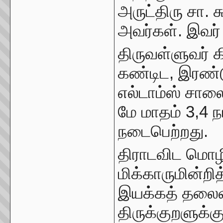
அருட்திரு சா. சு
அவர்கள். இவர் 
திருவள்ளுவர் 
கண்டிட, இரண்
எல்டாம்ஸ் சால
மே மாதம் 3,4 
நடைபெற்றது.
திராடவிட மொழி
மிக்காருமின்றித
இயக்கத் தலைவ
திருக்குறளுக்க