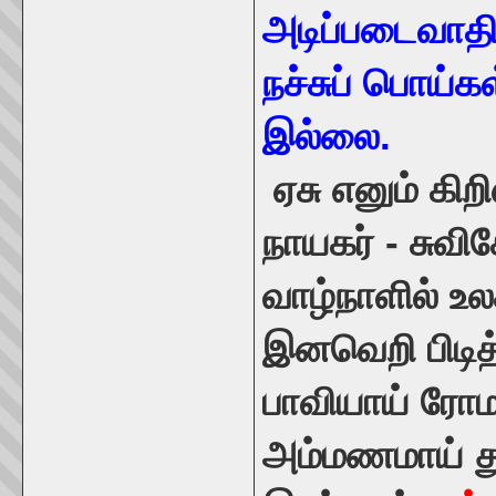
அடிப்படைவாத
நச்சுப் பொய்
இல்லை.
ஏசு எனும் கி
நாயகர் - சுவ
வாழ்நாளில் உலக
இனவெறி பிடித
பாவியாய் ரோ
அம்மணமாய் தூ