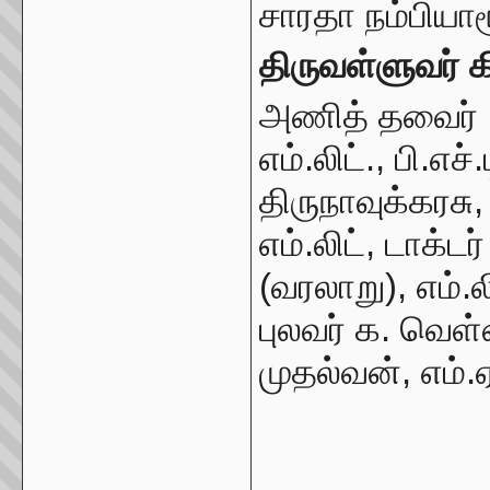
சாரதா நம்பியா
திருவள்ளுவர் க
அணித் தவைர் : ட
எம்.லிட்., பி.எச
திருநாவுக்கரசு, 
எம்.லிட், டாக்ட
(வரலாறு), எம்.லி
புலவர் க. வெள
முதல்வன், எம்.
_____________