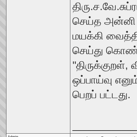
திரு.ச.வே.சு
செய்த அன்னி 
மயக்கி வைத்தி
செய்து கொண்ட
"திருக்குறள், 
ஒப்பாய்வு எனும
பெறப் பட்டது.
_____________