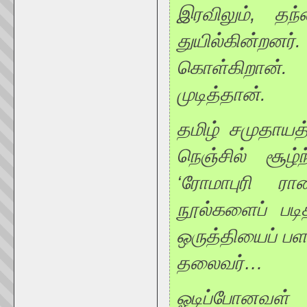
இரவிலும், தந்
துயில்கின்ற
கொள்கிறான்.
முடித்தான்.
தமிழ் சமுதாயத
நெஞ்சில் சூழ்ந
‘ரோமாபுரி ரா
நூல்களைப் படி
ஒருத்தியைப் பளப
தலைவர்…
ஓடிப்போனவள் 