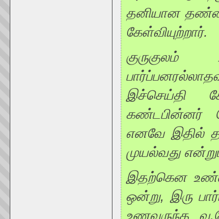
தனியான தண்ணீர
கேள்வியுற்றார்.
குருகுலம் 
பார்ப்பனரல்ல
இச்செய்தி க
கண்டபின்னர் 
எனவே இதில் த
முயல்வது என்றும
இதற்கென உண்ம
ஒன்று, இரு பா
உணவருந்த வ.வே.