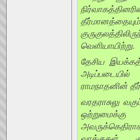
நிர்வாகத்தின
தீர்மானத்தைய
குருகுலத்திலி
வெளியாயிற்று.
தேசிய இயக்கத்த
அடிப்படையில
ராமநாதனின் தீர
வரதராசுலு வகுப
ஒற்றுமைக்கு
அவருக்கெதிராக
வாக்குகள் க