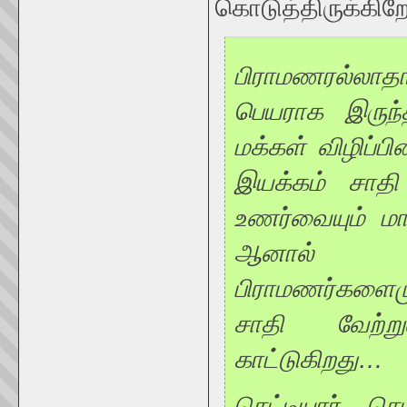
கொடுத்திருக்கிறே
பிராமணரல்லாத
பெயராக இருந்
மக்கள் விழிப
இயக்கம் சாதி 
உணர்வையும் மா
ஆனால் 
பிராமணர்களைமுற
சாதி வேற்ற
காட்டுகிறது…
செட்டியார் செட