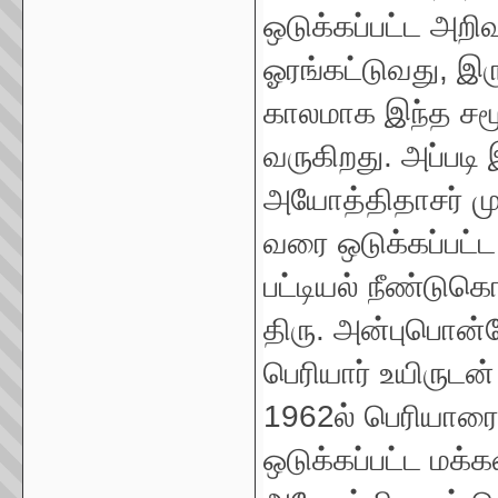
ஒடுக்கப்பட்ட அ
ஓரங்கட்டுவது, இரு
காலமாக இந்த சமூ
வருகிறது. அப்படி 
அயோத்திதாசர் ம
வரை ஒடுக்கப்பட்
பட்டியல் நீண்டு
திரு. அன்புபொன
பெரியார் உயிருடன
1962ல் பெரியாரை 
ஒடுக்கப்பட்ட மக்