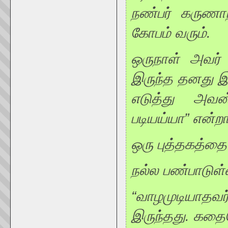
நண்பர் கருணாந
கோபம் வரும்.
ஒருநாள் அவர்
இருந்த தனது இ
எடுத்து அவன
படியய்யா” என்றா
ஒரு புத்தகத்தை 
நல்ல பண்பாடுள
“வாழமுடியாத
இருந்தது. கதை