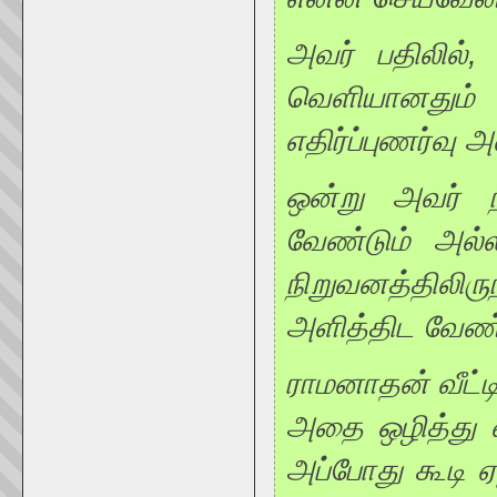
அவர் பதிலில்,
வெளியானதும் ப
எதிர்ப்புணர்வு
ஒன்று அவர் 
வேண்டும் அல்ல
நிறுவனத்திலி
அளித்திட வேண்டு
ராமனாதன் வீட்டி
அதை ஒழித்து வ
அப்போது கூடி ஏ