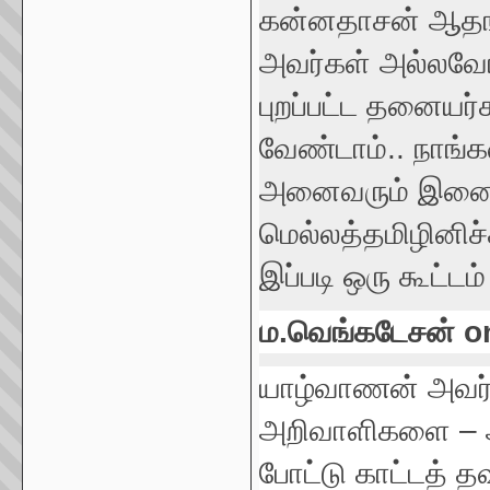
கன்னதாசன் ஆதங்
அவர்கள் அல்லவோ 
புறப்பட்ட தனையர்
வேண்டாம்.. நாங்
அனைவரும் இனைந்
மெல்லத்தமிழினி
இப்படி ஒரு கூட்ட
ம.வெங்கடேசன் on
யாழ்வாணன் அவர்
அறிவாளிகளை – அ
போட்டு காட்டத் தவ