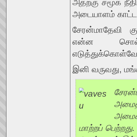
அதற்கு சமூக நீ
அடையாளம் காட்ட 
சேரன்மாதேவி குர
என்ன சொல்ல
எடுத்துக்கொள்வோ
இனி வருவது, மங்
சேரன
அமைத்
அமைக்
மாற்றப் பெற்றது