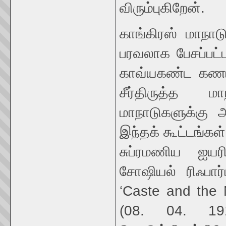
விரும்புகிறேன்.
காங்கிரஸ் மாநாடு
பரவலாக பேசப்பட்
காவ்யகண்ட கணபத
சீர்திருத்த ம
மாநாடுகளுக்கு 
இந்தக் கூட்டங்கள்
சுப்ரமணிய ஐய
சோஷியல் ரிஃபார
‘Caste and the 
(08. 04. 191