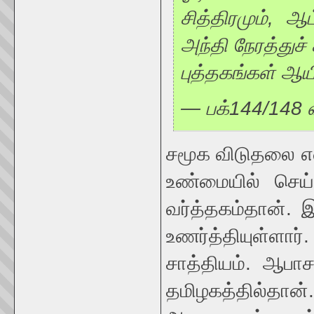
சித்திரமும், 
அந்தி நேரத்துச் 
புத்தகங்கள் ஆ
— பக்144/148
சமூக விடுதலை எ
உண்மையில் செய
வர்த்தகம்தான்
உணர்த்தியுள்ளார்
சாத்தியம். ஆபாச
தமிழகத்தில்தான்