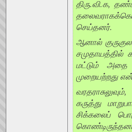
திரு.வி.க, தண
தலைவராகக்கொ
செய்தனர்.
ஆனால் குருகுலச
சமுதாயத்தில் 
மட்டும் அதை 
முறையற்றது எ
வரதராசுலுவும்
கருத்து மாறுப
சிக்கலைப் பொ
கொண்டிருந்தனர