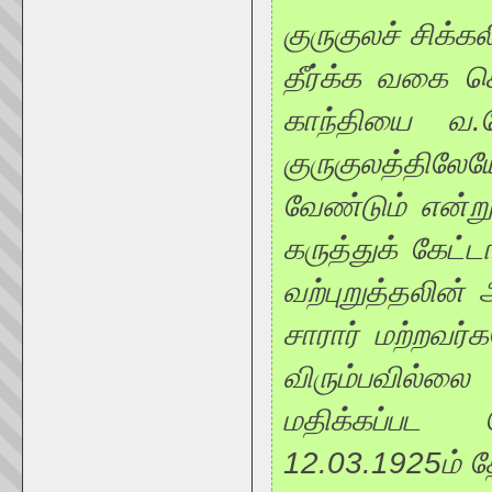
குருகுலச் சிக்க
தீர்க்க வகை ச
காந்தியை வ.வ
குருகுலத்தி
வேண்டும் என்று 
கருத்துக் கேட்ட
வற்புறுத்தலின் 
சாரார் மற்றவர
விரும்பவில்
மதிக்கப்பட வ
12.03.1925ம் த