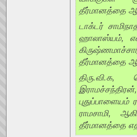
தீர்மானத்தை ஆதர
டாக்டர் சாமிநா
ஹாலாஸ்யம், என
கிருஷ்ணமாச்ச
தீர்மானத்தை ஆ
திரு.வி.க, 
இராமச்சந்திர
புதுப்பாளையம்
ராமசாமி, ஆகி
தீர்மானத்தை எதி