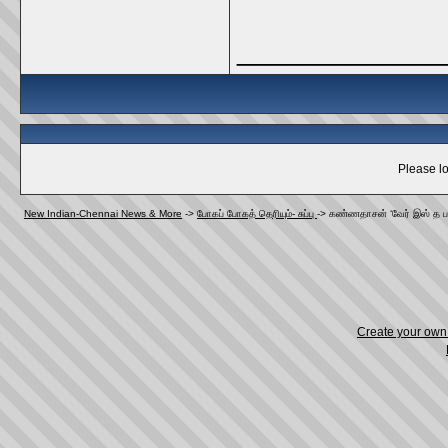
_____________
Please lo
New Indian-Chennai News & More
->
போகப் போகத் தெரியும்- சுப்பு
->
கண்ணதாசன் ‘வேர் இஸ் த பார்
Create your ow