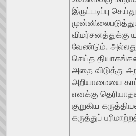
இருட்டடிப்பு செய
முன்னிலைபடுத்து
விமர்சனத்துக்கு 
வேண்டும். அல்லது
செய்த தியாகங்களை
அதை விடுத்து அந
அறியாமையை காட்
எனக்கு தெரியாதவ
குறுகிய கருத்திய
கருத்துப் பரிமாற்ற