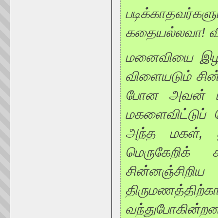
படிக்காதவர்கள
கதையல்லவா! வ
மனைவியை இழந்
விளையடும் சின்
போன அவன் மன
மகளைவிட்டுப் 
அந்த மகள், 
மெருகேறிக் க
சின்னஞ்சிறிய
திருமணத்திற்
வந்துபோகின்