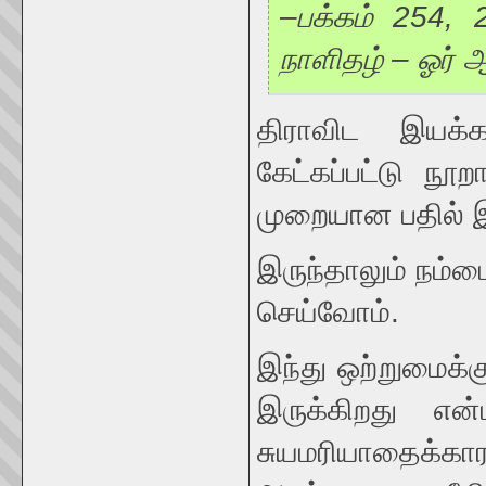
–பக்கம் 254, 
நாளிதழ் – ஓர் ஆ
திராவிட இயக்
கேட்கப்பட்டு ந
முறையான பதில் 
இருந்தாலும் நம்
செய்வோம்.
இந்து ஒற்றுமைக்க
இருக்கிறது என
சுயமரியாதைக்காரர