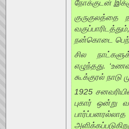
நோக்குடன் இக்க
குருகுலத்தை ந
வகுப்பாரிடத்த
நன்கொடை பெற்
சில நாட்களுக்
எழுந்தது. ‘உணவ
கூக்குரல் நாடு 
1925 சனவரியில்
புகார் ஒன்று வர
பார்ப்பனரல்லா
அளிக்கப்படுகிற