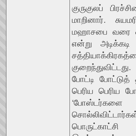
குருகுலப் பிரச்
மாறினார். சுய
மஹாசபை வரை ஒவ்
என்று அடிக்கடி 
சத்தியாக்கிரகத்த
குறைந்துவிட்டத
போட்டி போட்டுத
பெரிய பெரிய போ
‘போஸ்டர்களை ம
சொல்லிவிட்டார்க
பொருட்காட்சி 