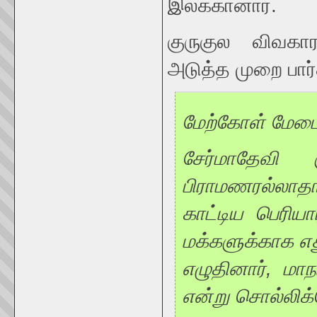
இலக்கானார்.
குருகுல விவகா
அடுத்த முறை பார்
மேற்கோள் மேட
சேர்மாதேவி க
பிராமணரல்லாதா
காட்டிய பெரிய
மக்களுக்காக எத
எழுதினார், மா
என்று சொல்லிக்