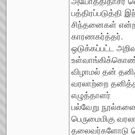
அயோத்திதாசர் வ
பத்திரப்படுத்தி
சிந்தனைகள் என்
காரணகர்த்தர்.
ஒடுக்கப்பட்ட அ
உள்வாங்கிக்கொண்
விழாமல் தன் தனி
வரலாற்றை தனித்த
எழுத்தாளர்
பல்வேறு நூல்களை 
பெருமைமிகு வரலாற
தலைவர்களோடு த