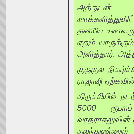
அத்துடன்
வாக்களித்துவிட்
தனியே உணவருந்
ஏதும் யாருக்கும
அளித்தார். அத்த
குருகுல நிகழ்
ராஜாஜி ஏற்கவில
திருச்சியில் நட
5000 ரூபாய்
வரதராசுலுவின் த
கலந்துண்ணும