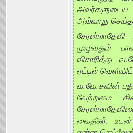
அவர்களுடைய ப
அவ்வாறு செய்தா
சேரன்மாதேவி க
முழுவதும் பரவ
விசாரித்து வ.
ஏட்டில் வெளியிட்
வ.வே.சுவின் ப
வேற்றுமை கிட
சேரன்மாதேவி
வைதீகர். உடன
என்ன செய்வேன்