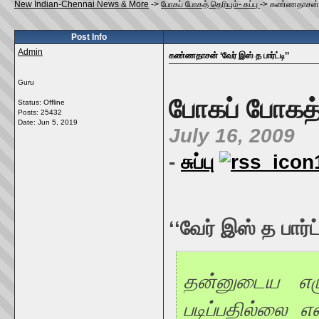
New Indian-Chennai News & More
->
போகப் போகத் தெரியும்- சுப்பு
->
கண்ணதாசன் ‘வே
Post Info
Admin
கண்ணதாசன் ‘வேர் இஸ் த பார்ட்டி’’
Guru
போகப் போகத் 
Status: Offline
Posts: 25432
Date:
Jun 5, 2019
July 16, 2009
-
சுப்பு
‘‘வேர் இஸ் த பார்ட்
தன்னுடைய எழ
படிப்பதில்லை