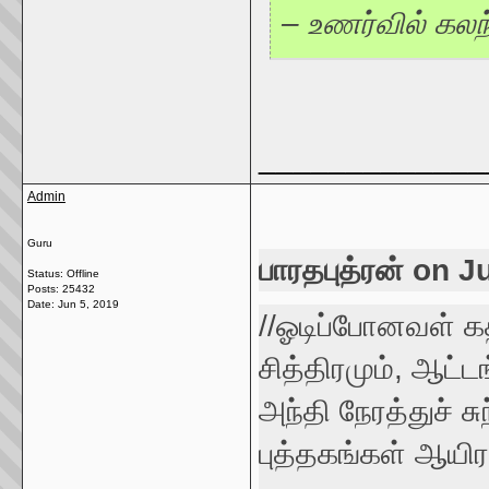
– உணர்வில் கலந
_____________
Admin
Guru
பாரதபுத்ரன் on J
Status: Offline
Posts: 25432
Date:
Jun 5, 2019
//ஓடிப்போனவள் கத
சித்திரமும், ஆட்
அந்தி நேரத்துச் சு
புத்தகங்கள் ஆயி