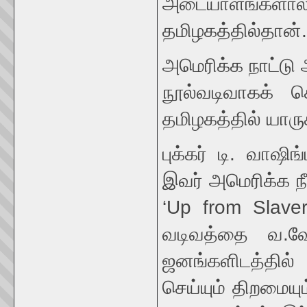
அடையாளங்கள
தமிழகத்தில்தான்.
அமெரிக்க நாட்டு
நூல்வடிவாகக் க
தமிழகத்தில் யாருக
புக்கர் டி. வாஷ
இவர் அமெரிக்க ந
‘Up from Slave
வடிவத்தை வ.வே
ஜனங்களிடத்தில்
செய்யும் திறமைய