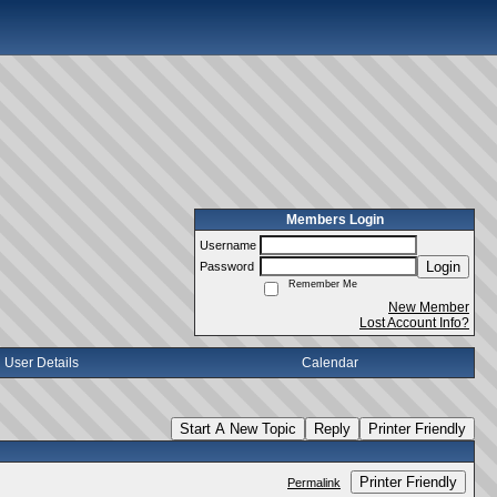
Members Login
Username
Login
Password
Remember Me
New Member
Lost Account Info?
User Details
Calendar
Start A New Topic
Reply
Printer Friendly
Printer Friendly
Permalink