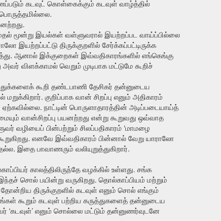
ப்படும் கடவுட் கொள்கைக்கும் கடவுள் வாழ்த்தில்
 பொருத்தமில்லை.
யனற்றது.
ல் மூன்று இயல்கள் வள்ளுவரால் இயற்றப்பட வாய்ப்பில்லை
ோ இயற்றப்பட்டு திருக்குறளில் சேர்க்கப்பட்டிருக்க
ருத்து. ஆனால் இக்குறைகள் இவ்வதிகாரங்களில் எங்கெங்கு
 அவர் விளக்காமல் வெறும் முடிபாக மட்டுமே கூறிச்
 ஏதுக்களைக் கூறி தண்டபாணி தேசிகர் தன்னுடைய
் மறுக்கிறார். குறிப்பாக வான் சிறப்பு எனும் அதிகாரம்
 ஏற்கவில்லை. நாட்டின் பொருளாதாரத்தின் அடிப்படையாய்த்
மையும் வான்சிறப்பு பயனற்றது என்று கூறுவது ஒவ்வாத
ுவர் வழியைப் பின்பற்றும் சிலப்பதிகாரம் ‘மாமழை
ு கூறுகிறது. எனவே இவ்வதிகாரம் பின்னால் வேறு யாராலோ
யதல்ல. இதை பாவாணரும் வலியுறுத்துகிறார்.
காப்பியர் காலத்திலிருந்தே வழக்கில் உள்ளது. சங்க
இந்தச் சொல் பயின்று வருகிறது. தொல்காப்பியம் மற்றும்
 தோன்றிய திருக்குறளில் கடவுள் எனும் சொல் எங்கும்
ங்கள் கூறும் கடவுள் பற்றிய கருத்துகளைத் தன்னுடைய
்ளுவர் ‘கடவுள்’ எனும் சொல்லை மட்டும் தன்னுணர்வுடனே