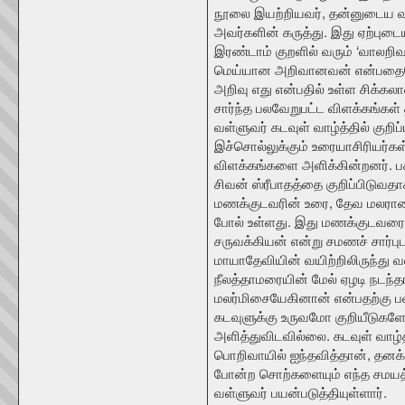
நூலை இயற்றியவர், தன்னுடைய வரல
அவர்களின் கருத்து. இது ஏற்பு
இரண்டாம் குறளில் வரும் ‘வாலறிவன
மெய்யான அறிவானவன் என்பதையே 
அறிவு எது என்பதில் உள்ள சிக்
சார்ந்த பலவேறுபட்ட விளக்கங்கள் 
வள்ளுவர் கடவுள் வாழ்த்தில் குற
இச்சொல்லுக்கும் உரையாசிரியர்க
விளக்கங்களை அளிக்கின்றனர். பக்
சிவன் ஸ்ரீபாதத்தை குறிப்பிடுவதாக
மணக்குடவரின் உரை, தேவ மலரான
போல் உள்ளது. இது மணக்குடவரை 
சருவக்கியன் என்று சமணச் சார்புட
மாயாதேவியின் வயிற்றிலிருந்து வ
நீலத்தாமரையின் மேல் ஏழடி நடந்தா
மலர்மிசையேகினான் என்பதற்கு பவு
கடவுளுக்கு உருவமோ குறியீடுகள
அளித்துவிடவில்லை. கடவுள் வாழ்த
பொறிவாயில் ஐந்தவித்தான், தன
போன்ற சொற்களையும் எந்த சமயத
வள்ளுவர் பயன்படுத்தியுள்ளார்.