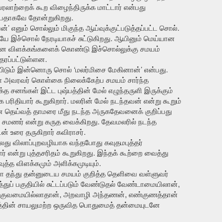
ாற்றைக் கூற விழைந்திருக்க மாட்டார் என்பது
டையதாகவே தோன்றுகிறது.
்’ எனும் சொல்லும் மிகுந்த ஆய்வுக்குட்படுத்தப்பட்ட சொல்.
இச்சொல் நேரடியாகச் சுட்டுகிறது. ஆயினும் மெய்யான
கலான விளக்கங்களைக் கொண்டு இச்சொல்லுக்கு சமயம்
தரப்பட்டுள்ளன.
ிப்பிடும் இன்னொரு சொல் ‘மலர்மிசை மேகினான்’ என்பது.
ள் அவரவர் கொள்கை நிலைக்கேற்ப சமயம் சார்ந்த
த சனங்கள் இட்ட புஷ்பத்தின் மேல் எழுந்தருளி இருக்கும்
 பரிதியார் கூறுகிறார். மலரின் மேல் நடந்தவன் என்று கூறும்
 தெய்வத் தாமரை மீது நடந்த அருகதேவனைக் குறிப்பது
சமணர் என்று கருத வைக்கிறது. தேவமலரில் நடந்த
ன் உரை தருகிறார் கவிராசர்.
லது விலாப்புறவழியாக வந்தபோது கவுதமபுத்தர்
ர் என்று புத்தசரிதம் கூறுகிறது. இந்தக் கூற்றை வைத்து
த்த விளக்கமும் அளிக்கமுடியும்.
ோ தந்து தன்னுடைய சமயம் குறித்த தெளிவை வள்ளுவர்
்துப் பகுதியில் சுட்டப்படும் வேண்டுதல் வேண்டாமையிலான்,
க்குவமையில்லாதான், அறவாழி அந்தணன், எண்குணத்தான்
்தின் சாயலுமற்ற ஒருவித பொதுமைத் தன்மையுடனே