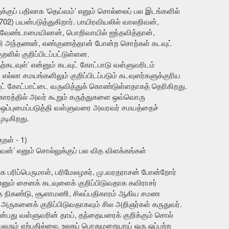
க்குப் பதிலாக ‘தெய்வம்’ எனும் சொல்லைப் பல இடங்களில்
, 702) பயன்படுத்துகிறார். பாயிரவியலில் வாலறிவன்,
 வேண்டாமையிலான், பொறிவாயில் ஐந்தவித்தான்,
ி அந்தணன், எண்குணத்தான் போன்ற சொற்கள் கடவுட்
ில் குறிப்பிடப்பட்டுள்ளன.
ற்கடவுள்’ என்னும் கடவுட் கோட்பாடு வள்ளுவரிடம்
ல்லா சமயங்களிலும் குறிப்பிடப்படும் கடவுளர்களுக்குரிய
 கோட்பாட்டை வருவித்துக் கொண்டுள்ளதாகத் தெரிகிறது.
காரத்தில் அவர் கூறும் கருத்துகளை ஒவ்வொரு
 ஒப்புமைப்படுத்தி வள்ளுவரை அவரவர் சமயத்தைச்
ுடிகிறது.
ள் - 1)
கவன்’ எனும் சொல்லுக்குப் பல வித விளக்கங்கள்
க பரிப்பெருமாள், பரிமேலழகர், மு.வரதராசன் போன்றோர்
் எனும் சைனக் கடவுளைக் குறிப்பிடுவதாக கவிராசர்
்தை நிகண்டு, சூளாமணி, சிலப்பதிகாரம் ஆகிய சமண
ருகனைக் குறிப்பிடுவதாகவும் சில அறிஞர்கள் கருதுவர்.
்பது வள்ளுவரின் தாய், தந்தையரைக் குறிக்கும் சொல்
பலரும் ஏற்பதில்லை. உலகப் பொதுமறையாய் ஒரு ஒப்பற்ற