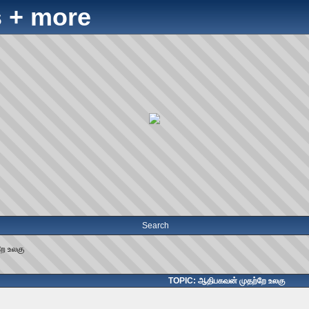
 + more
Search
ே உலகு
TOPIC: ஆதிபகவன் முதற்றே உலகு