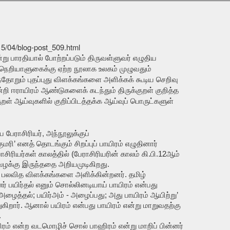
15/04/blog-post_509.html
ு பாரதியால் போற்றப்படும் திருவள்ளுவர் எழுதிய
 நெறியாளுகைக்கு ஏற்ற நூலாக உலகம் முழுவதும்
்தோறும் புதப்புது விளக்கங்களை அளிக்கக் கூடிய செறிவு
 ஈராயிரம் ஆண்டுகளைக் கடந்தும் திருக்குறள் குறித்த
றள் ஆய்வுகளில் குறிப்பிடத்தக்க ஆய்வுப் பொருட்களுள்
 பேராசிரியர், அந்நூலுக்குப்
ரி’ எனத் தொடங்கும் சிறப்புப் பாயிரம் எழுதினார்
ாசிரியர்கள் காலத்தில் (பேராசிரியரின் காலம் கி.பி.12ஆம்
்வழக்கு இருந்ததை அறியமுடிகிறது.
ம் பலவித விளக்கங்களை அளிக்கின்றனர். தமிழ்
பயிர்தல் எனும் சொல்லினடியாய் பாயிரம் என்பது
- அழைத்தல்; பயிர்அம் - அழைப்பது; அது பாயிரம் ஆயிற்று’
கிறார். ஆனால் பயிரம் என்பது பாயிரம் என்று மாறுவதற்கு
.
ம் என்ற வடமொழிச் சொல் பாஹிரம் என்று மாறிப் பின்னர்