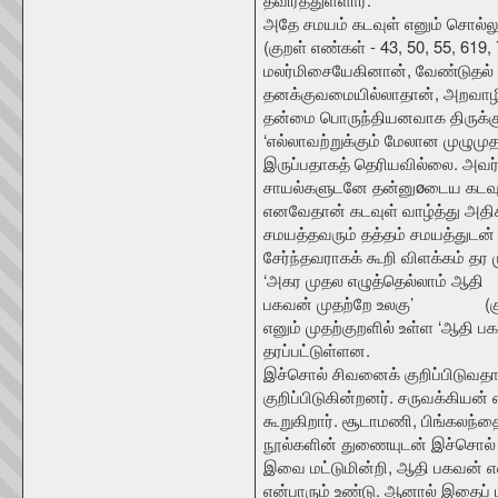
அதே சமயம் கடவுள் எனும் சொல்லு
(குறள் எண்கள் - 43, 50, 55, 619
மலர்மிசையேகினான், வேண்டுதல்
தனக்குவமையில்லாதான், அறவாழ
தன்மை பொருந்தியனவாக திருக்குறள
‘எல்லாவற்றுக்கும் மேலான முழுமுத
இருப்பதாகத் தெரியவில்லை. அவர் எ
சாயல்களுடனே தன்னுøடைய கடவுட்
எனவேதான் கடவுள் வாழ்த்து அதி
சமயத்தவரும் தத்தம் சமயத்துடன்
சேர்ந்தவராகக் கூறி விளக்கம் தர ம
‘அகர முதல எழுத்தெல்லாம் ஆதி
பகவன் முதற்றே உலகு’ (குற
எனும் முதற்குறளில் உள்ள ‘ஆதி ப
தரப்பட்டுள்ளன.
இச்சொல் சிவனைக் குறிப்பிடுவதா
குறிப்பிடுகின்றனர். சருவக்கியன
கூறுகிறார். சூடாமணி, பிங்கலந
நூல்களின் துணையுடன் இச்சொல் அ
இவை மட்டுமின்றி, ஆதி பகவன் என
என்பாரும் உண்டு. ஆனால் இதைப் 