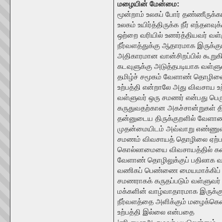
மழையின் மேன்மை:
மூன்றாம் உலகப் போர் தண்ணீருக்
உலகம் உயிர்த்திருக்க நீர் எந்தள
ஒற்றை வரியில் உணர்த்தியவர் வள்
நீர்வளத்துக்கு ஆதாரமாக இருக்
அதிகாரமான வான்சிறப்பில் கூறுகி
கடவுளுக்கு அடுத்தபடியாக வள்ளு
தமிழ்ச் சமூகம் வேளாண் தொழிலை
உற்பத்தி என்றாலே அது விவசாய உற
வள்ளுவர் ஒரு சமணர் என்பது பெர
கருதுவதற்கான அகச்சான்றுகள் தி
தன்னுடைய திருக்குறளில் வேளாண
முதன்மையிடம் அவ்வாறு எண்ணுவ
சமணம் விவசாயத் தொழிலை ஏற்பத
கொல்லாமையை விவசாயத்தில் கடை
வேளாண் தொழிலுக்குப் பதிலாக
வணிகப் பெண்ணை மையமாக்கிப் பட
சமணராகக் கருதப்படும் வள்ளுவர்
மக்களின் வாழ்வாதாரமாக இருக்
நீர்வளத்தை அளிக்கும் மழைக்கென
உற்பத்தி இல்லை என்பதை
‘ஏரி னுழாஅ ருழவர் புயலென்னும்