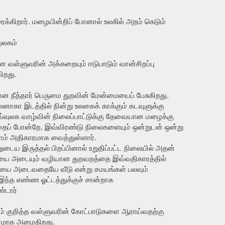
ைக்கிறார். மழையின்றிப் போனால் உலகில் அறம் கெடும்
ுலகம்
 வள்ளுவரின் அக்கறையும் ஈடுபாடும் வான்சிறப்பு
ிறது.
ான நீத்தார் பெருமை துறவின் மேன்மையைப் பேசுகிறது.
புலனாகா இடத்தில் நின்று உலகைக் காக்கும் கடவுளுக்கு
இவ்வுலக வாழ்வின் நிலைப்பாட்டுக்கு தேவையான மழைக்கு
ைப் போன்றே, இவ்விரண்டு நிலைகளையும் ஒன்றுடன் ஒன்று
றாம் அதிகாரமாக வைத்துள்ளார்.
டைய இருத்தல் பிறப்பினால் உறுதிப்பட்ட நிலையில் அதன்
ையை அடையும் வழியான துறவறத்தை இவ்வதிகாரத்தில்
றையை அடைவதையே வீடு என்று சமயங்கள் பலவும்
 இந்த எண்ண ஓட்டத்துக்குச் சான்றாக
்டார்
ம் குறித்த வள்ளுவரின் கோட்பாடுகளை ஆராய்வதற்கு
ாரமாக அமைகிறது.