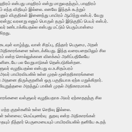
ஹிரம் என்பது பாஹிரம் என்று மாறுவதற்கும், பாஹிரம்
ம் எந்த விதியும் இல்லை. எனவே இந்தக் கூற்றும்
எனும் விகுதிகள் இணைந்து பாயிரம் ஆயிற்று என்பர். வேறு
ரன்று; வரலாறு எனும் பொருள் தரும் இடுகுறிப் பெயர் என்பர்.
வர் உண்டாக்கியதல்ல என்பது மட்டும் பெரும்பான்மை
கிறது.
கடவுள் வாழ்த்து, வான் சிறப்பு, நீத்தார் பெருமை, அறன்
கு அதிகாரங்களை உள்ளடக்கியது. இந்த வரையறையிலும் சில
யிரம் என்ற சொல்லுக்கான விளக்கம் அளிப்பதிலேயே
்களிடையே பல வேறுபாடுகள் தென்படுகின்றன.
ளுவர் எழுதியதல்ல என்பது வ.உ.சிதம்பரம்
 அவர் பாயிரவியலில் உள்ள முதல் மூன்றதிகாரங்களை
அதனை திருக்குறளின் ஒரு பகுதியாக ஏற்க மறுக்கிறார்.
யுறுத்தலை அறத்துப் பாலின் முதல் அதிகாரமாகக்
காரங்களை வள்ளுவர் எழுதியதாக அவர் ஏற்காததற்கு சில
் மற்ற குறள்களில் உள்ள செறிவு இல்லை.
் உள்ளவை; மெய்யுணர்வு துறவு என்ற அதிகாரங்கள்
தையும் நீத்தார் பெருமையையும் பாயிரவியலில் தனியே கூறத்