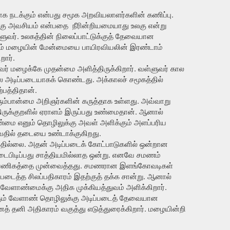
காக நடக்கும் என்பது சமூக அறவியலாளர்களின் கணிப்பு.
வுக்கு அவசியம் என்பதை நீரின்றியமையாது உலகு என்று
ளுவர். உலகத்தின் நிலைப்பாட்டுக்குத் தேவையான
கும் மழையின் மேன்மையை பாயிரவியலின் இரண்டாம்
றார்.
வர் மழைக்கே முதன்மை அளித்திருக்கிறார். வள்ளுவர் கால
 அடிப்படையாகக் கொண்டது. அக்காலச் சமூகத்தில்
்பத்திதான்.
ும்பான்மை அறிஞர்களின் கருத்தாக உள்ளது. அவ்வாறு
ருக்குறளில் ஏராளம் இருப்பது உண்மைதான். ஆனால்
்மை எனும் தொழிலுக்கு அவள் அளிக்கும் அளப்பரிய
தில் தடையை உண்டாக்குகிறது.
ில்லை. அதன் அடிப்படைக் கோட்பாடுகளில் ஒன்றான
பிடிப்பது சாத்தியமில்லாத ஒன்று. எனவே சமணம்
 வணிகத்தை முன்வைத்தது. சமணரான இளங்கோவடிகள்
ைத்த சிலப்பதிகாரம் இதற்குத் தக்க சான்று. ஆனால்
 வேளாண்மைக்கு அதிக முக்கியத்துவம் அளிக்கிறார்.
கும் வேளாண் தொழிலுக்கு அடிப்படைத் தேவையான
த் தனி அதிகாரம் வகுத்து எடுத்துரைக்கிறார். மழையின்றி