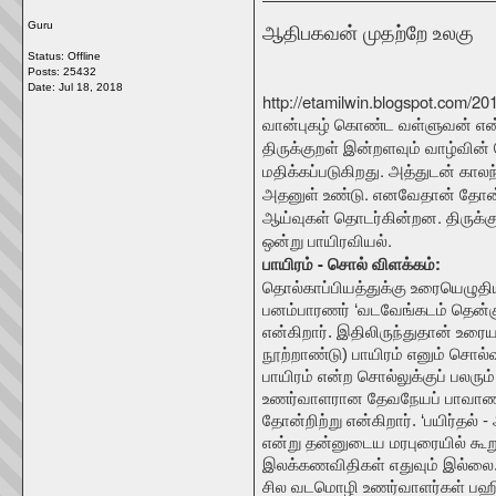
Guru
ஆதிபகவன் முதற்றே உலகு
Status: Offline
Posts: 25432
Date:
Jul 18, 2018
http://etamilwin.blogspot.com/20
வான்புகழ் கொண்ட வள்ளுவன் என்ற
திருக்குறள் இன்றளவும் வாழ்வின்
மதிக்கப்படுகிறது. அத்துடன் காலந
அதனுள் உண்டு. எனவேதான் தோன்றி
ஆய்வுகள் தொடர்கின்றன. திருக்கு
ஒன்று பாயிரவியல்.
பாயிரம் - சொல் விளக்கம்:
தொல்காப்பியத்துக்கு உரையெழுதிய
பனம்பாரணர் ‘வடவேங்கடம் தென்கும
என்கிறார். இதிலிருந்துதான் உரைய
நூற்றாண்டு) பாயிரம் எனும் சொல
பாயிரம் என்ற சொல்லுக்குப் பலரு
உணர்வாளரான தேவநேயப் பாவாணர் 
தோன்றிற்று என்கிறார். ‘பயிர்தல் 
என்று தன்னுடைய மரபுரையில் கூறு
இலக்கணவிதிகள் எதுவும் இல்லை
சில வடமொழி உணர்வாளர்கள் பஹிர