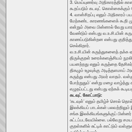
3. மெய்யுணர்வு அதிகாரத்தில் காண
கூறப்படும் கடவுட் கொள்கைக்கும்
4. வான்சிறப்பு எனும் அதிகாரம் ப
மேற்கண்ட காரணங்களைக் கூறி முத
என்றும் அவை பின்னால் வேறு யாரால
வேண்டும் என்பது வ.உ.சி.யின் க
காணப்படுகின்றன என்பது குறித்து
செல்கிறார்.
வ.உ.சி.யின் கருத்துகளைத் தக்க
திருக்குறள் உரைக்களஞ்சியம் நூலில
பயனற்றது எனும் கருத்தை தேசிகர்
திகழும் உழவுக்கு அடித்தளமாய் அ
கருத்து என்பது அவர் வாதம். வள்ள
போற்றுதும்’ என்று மழை வாழ்த்த
எழுதப்பட்டது என்பது ஏற்கக் கூடி
கடவுட் கோட்பாடு:
‘கடவுள்’ எனும் தமிழ்ச் சொல் தொல்
இலக்கியப் பாடல்கள் பலவற்றிலும் 
சங்க இலக்கியங்களுக்குப் பின்னர்
சுட்டப்படவேயில்லை. பல்வேறு சமய
குறள்களில் சுட்டிக் காட்டும் வள
தவிர்த்துள்ளார்.