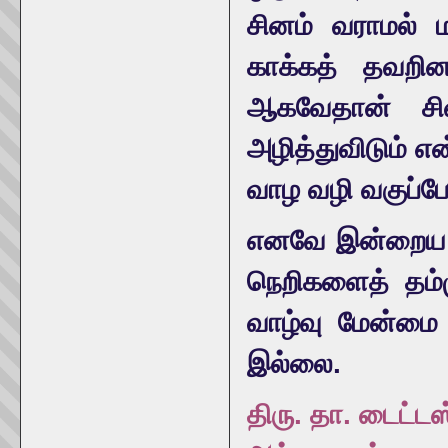
சினம் வராமல் 
காக்கத் தவறி
ஆகவேதான் சி
அழித்துவிடும் எ
வாழ வழி வகுப்போ
எனவே இன்றைய இ
நெறிகளைத் தம்ம
வாழ்வு மேன்மை 
இல்லை.
திரு. தா. டைட்டஸ