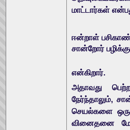
மாட்டார்கள் என்
ஈன்றாள் பசிகாண
சான்றோர் பழிக்க
என்கிறார்.
அதாவது பெற்
நேர்ந்தாலும், ச
செயல்களை ஒருவ
வினைதனை மேற