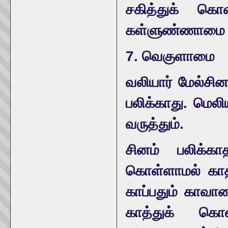
சகித்துக் கொ
கள்ளுண்ணாமை நன
7. வெகுளாமை
வலியார் மேல்சி
பலிக்காது. மெல
வருத்தும்.
சினம் பலிக்கா
கொள்ளாமல் காத
காப்பதும் காவாம
காத்துக் க