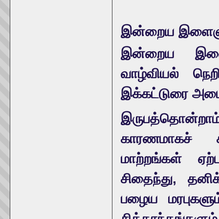
இன்றைய இளைஞ
இன்றைய இளைஞர
வாழ்வியல் நெறி
இக்கட்டுரை அமை
இருபத்தொன்றாம
காரணமாகச் 
மாற்றங்கள் ஏற்
சிதைந்து, தனிக
பழைய மரபுகளும்
சித்தாந்தங்களும்