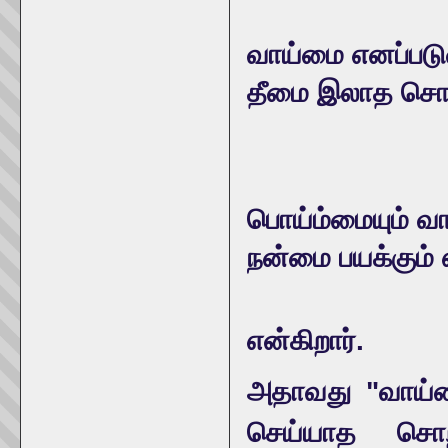
வாய்மை எனப்பட
தீமை இலாத சொ
பொய்ம்மையும் வா
நன்மை பயக்கும்
என்கிறார்.
அதாவது "வாய்மை
செய்யாத சொற