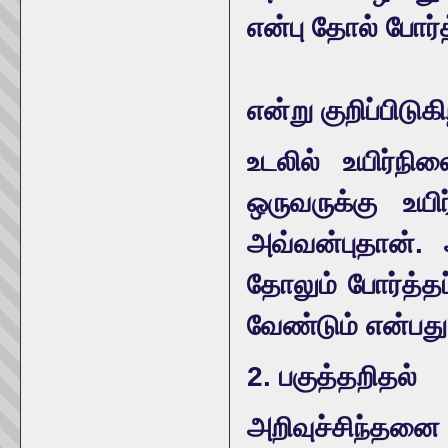
என்பு தோல் போர்த
என்று குறிப்பிடுகி
உடலில் உயிர்நி
ஒருவருக்கு உய
அவ்வன்புதான். 
தோலும் போர்த்த
வேண்டும் என்பது
2. பகுத்தறிதல்
அறிவுச்சிந்த