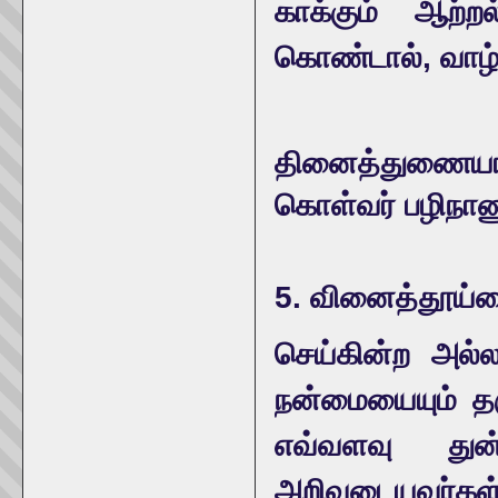
காக்கும் ஆற்ற
கொண்டால், வாழ்க
தினைத்துணையாம
கொள்வர் பழிநாண
5. வினைத்தூய்
செய்கின்ற அல்ல
நன்மையையும் தர
எவ்வளவு துன்
அறிவுடையவர்