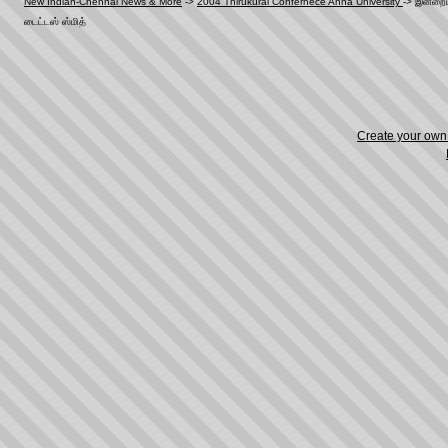
New Indian-Chennai News & More
->
2004 Thirukural Confernece Anna University
->
இன்றைய
டைட்டஸ் ஸ்மித்
Create your ow