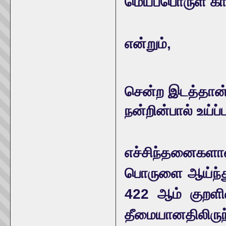
மெய்ப்பொருள் க
என்றும்,
சென்ற இடத்தான்
நன்றின்பால் உய்ப்
எச்சிந்தனைகள
பொருளை ஆய்ந்து
422 ஆம் குறளி
தீமையானதிலிரு