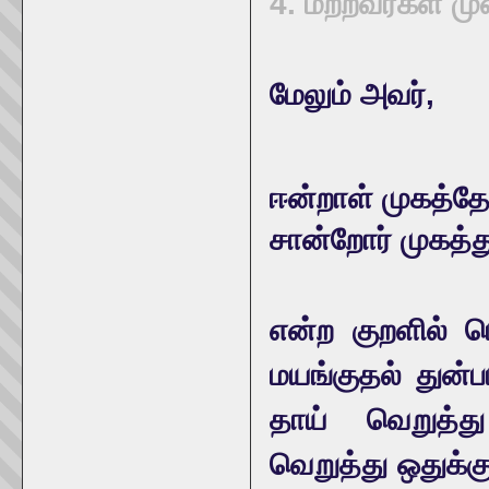
4. மற்றவர்கள் மு
மேலும் அவர்,
ஈன்றாள் முகத்தே
சான்றோர் முகத்த
என்ற குறளில் ப
மயங்குதல் துன்
தாய் வெறுத்த
வெறுத்து ஒதுக்