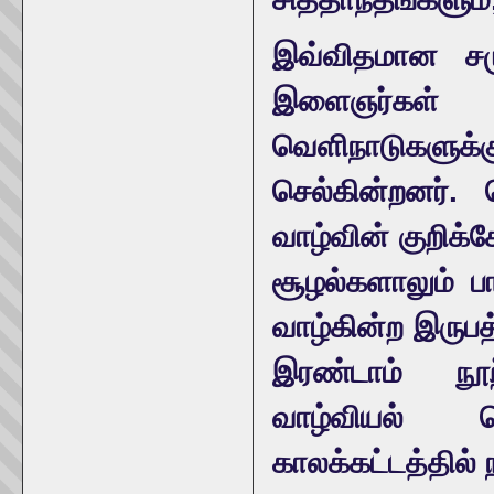
இவ்விதமான சம
இளைஞர்கள் 
வெளிநாடுகளுக்க
செல்கின்றனர்.
வாழ்வின் குறிக
சூழல்களாலும் ப
வாழ்கின்ற இருப
இரண்டாம் நூற
வாழ்வியல் 
காலக்கட்டத்தில் 