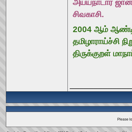
அய்யநாடார் ஜான
சிவகாசி.
2004 ஆம் ஆண்ட
தமிழாராய்ச்சி ந
திருக்குறள் மாநாட
_____________
Please lo