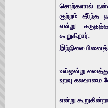
சொற்களால் நன
குற்றம் தீர்ந
என்று கருதத்
கூறுகிறார்.
இந்நிலையினைத்த
உள்ஒன்று வைத்துப
உறவு கலவாமை வ
என்று கூறுகின்றா