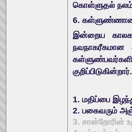
கொள்ளுதல் நலம் 
6. கள்ளுண்ணா
இன்றைய காலகட
நவநாகரீகமான ஒ
கள்ளுண்பவர்கள
குறிப்பிடுகின்றார்.
1. மதிப்பை இழந்த
2. பகைவரும் அஞ்
3. சான்றோரின் உற