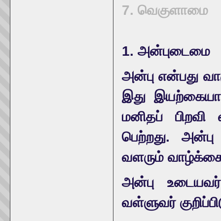
7. வெகுளாமை
1. அன்புடைமை
அன்பு என்பது வா
இது இயற்கையா
மனிதப் பிறவி 
பெற்றது. அன்ப
வளரும் வாழ்க்கை
அன்பு உடையவர் 
வள்ளுவர் குறிப்பி