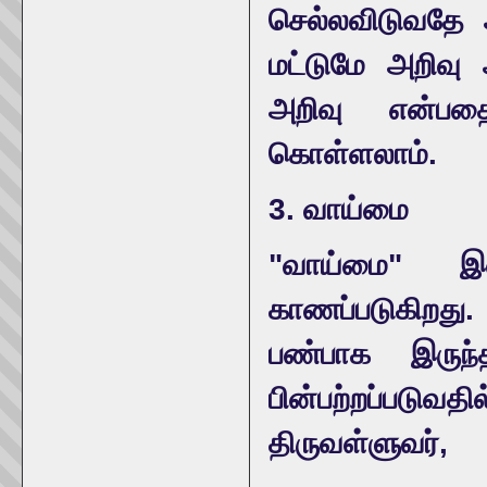
செல்லவிடுவதே அற
மட்டுமே அறிவு
அறிவு என்பதை
கொள்ளலாம்.
3. வாய்மை
"வாய்மை" இ
காணப்படுகிறத
பண்பாக இருந
பின்பற்றப்பட
திருவள்ளுவர்,