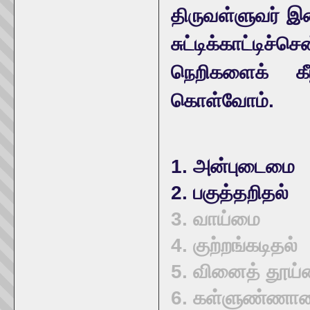
திருவள்ளுவர் 
சுட்டிக்காட்டிச
நெறிகளைக் கீ
கொள்வோம்.
1. அன்புடைமை
2. பகுத்தறிதல்
3. வாய்மை
4. குற்றங்கடிதல்
5. வினைத் தூய
6. கள்ளுண்ணா