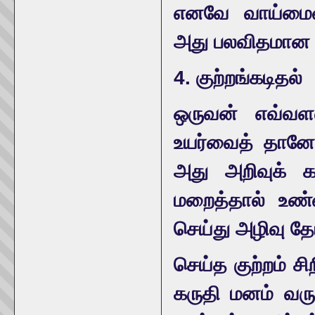
எனவே வாய்மையை
அது பலவிதமான 
4. குற்றங்கடிதல்
ஒருவன் எவ்வளவ
உயர்வைத் தானே
அது அறிவுக் 
மறைத்தால் உண்
செய்து அழிவு தே
செய்த குற்றம் ச
கருதி மனம் வருந