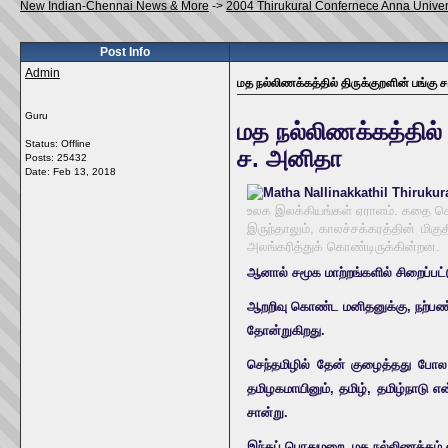
New Indian-Chennai News & More
->
2004 Thirukural Confernece Anna Univer
Post Info
Admin
மத நல்லிணக்கத்தில் திருக்குறளின் பங்கு 
Guru
மத நல்லிணக்கத்தில் 
Status: Offline
ச. அனிதா
Posts: 25432
Date:
Feb 13, 2018
உலக இலக்கியங்கள் ஏராளம். கதை ச
இருந்தாலும், காலச்சக்கரத்தின் ம
அலங்கரித்துக் கொண்டிருக்கின்றன.
ஆனால் சமூக மாற்றங்களில் சிறைப்பட்
ஆறறிவு கொண்ட மனிதனுக்கு, நற்பண்பு
தோன்றுகிறது.
செந்தமிழில் தேன் குழைத்தது போல 
தமிழகமாயினும், தமிழ், தமிழ்நாடு
சான்று.
இந்தப் பொதுமறை, மத நல்லிணக்கம்