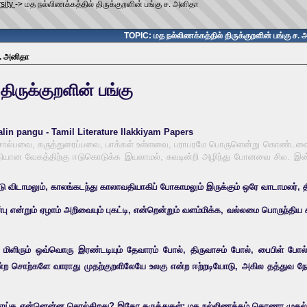
sity
->
மத நல்லிணக்கத்தில் திருக்குறளின் பங்கு ச. அனிதா
TOPIC: மத நல்லிணக்கத்தில் திருக்குறளின் பங்கு ச.
ச. அனிதா
திருக்குறளின் பங்கு
ொல்பவை, கருத்துரைப்பவை, பாக்கள் உள்ளவை, பராபரமே பொருளென்று கொண்டவை, இ
ிகுதியான வேகத்திற்கு ஈடுகொடுக்க இயலாமல், சுவடின்றி அழிந்து போனவை சில. 
டு விடாமலும், காலங்கடந்து காலாவதியாகிப் போகாமலும் இருக்கும் ஒரே வாடாமலர், த
 என்றும் ஏழாம் அறிவையும் புகட்டி, என்றென்றும் வளம்மிக்க, வல்லமை பொருந்திய ச
மிளிரும் ஒவ்வொரு இரண்டடியும் தேவாரம் போல், திருவாசம் போல், பைபிள் போல்
 என்ற சொற்களே வாராது முதற்குறளிலேயே உலகு என்ற ஈற்றடியோடு, அகில தத்துவ நோ
 எய்த என்னென்ன சொல்கிறது? இதோ கருத்துகள்: மத நல்லிணக்கம் கொணர முதல் 