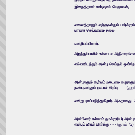
இதைத்தான் வள்ளுவப் பெருமான்,
எனைத்தானும் எஞ்ஞான்றும் யார்க்கும
மாணா செய்யாமை தலை
என்றியம்பினார்.
அறத்துப்பாலில் உள்ள பல அதிகாரங்
எல்லாரிடத்தும் அன்பு செய்தல் ஒன்ற
அன்புஈனும் ஆர்வம் உடைமை அதுஈனும
நண்புஎன்னும் நாடாச் சிறப்பு
- - - (குற
என்று புலப்படுத்துகிறார். அஃதாவது,
அன்பிலார் எல்லாம் தமக்குரியர் அன்ப
என்பும் உரியர் பிறர்க்கு
- - - (குறள் 72)