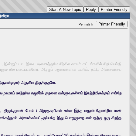
Start A New Topic
Reply
Printer Friendly
 அனிதா
Printer Friendly
Permalink
ன்னும் பல. இவை அனைத்துமே சிற்சில காலக் கட்டங்களில் சிறப்பெய்தி
இன்னும் சில படைப்புகளோ, அழகுப் பதுமைகளாக மட்டும், தமிழ் அன்னையை
ிருவள்ளுவர் அருளிய திருக்குறளே.
மூகமாய் மாற்றவே எழுசீர்க் குறளை வள்ளுவருள்ளம் இயற்றியிருக்கும் என்றே
, திருக்குரான் போல் / அமுதசுரபிகள் உள்ள இந்த மதுரம் தோன்றிய மண்
க்கத்தால் அமைக்கப்பட்டிருப்பதே இது பொதுமுறை என்பதற்கு ஒரு சிறந்த
தேவை, மனத்தினால் கூட எவர்பொருட்டும் யார்க்கும் இன்னா நினையாமை;