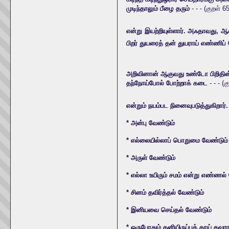
முடிந்தாலும் பீழை தரும்
- - - (குறள் 6
என்று இயற்றியுள்ளார். அஃதாவது, 
பிறர் துயரைத் தன் துயராய் எண்ணி
அறிவினான் ஆகுவது உண்டோ பிறிதின
தந்நோய்போல் போற்றாக் கடை
- - - (
என்றும் நயம்பட நினைவுபடுத்துகிறா
* அன்பு வேண்டும்
* எல்லையில்லாப் பொறுமை வேண்டும்
* அருள் வேண்டும்
* எல்லா உயிரும் சமம் என்று எண்ணல்
* சினம் தவிர்த்தல் வேண்டும்
* இனியவை செய்தல் வேண்டும்
* ஒருபோதும் கனியிருப்பக் காய் கவரா