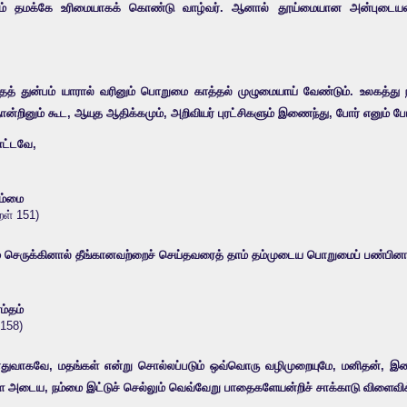
ும் தமக்கே உரிமையாகக் கொண்டு வாழ்வர். ஆனால் தூய்மையான அன்புடையவரோ
் துன்பம் யாரால் வரினும் பொறுமை காத்தல் முழுமையாய் வேண்டும். உலகத்து நா
தோன்றினும் கூட, ஆயுத ஆதிக்கமும், அறிவியர் புரட்சிகளும் இணைந்து, போர் எனும் 
ட்டவே,
தம்மை
ுறள் 151)
லும் செருக்கினால் தீங்கானவற்றைச் செய்தவரைத் தாம் தம்முடைய பொறுமைப் பண்பி
ம்தம்
 158)
ொதுவாகவே, மதங்கள் என்று சொல்லப்படும் ஒவ்வொரு வழிமுறையுமே, மனிதன், இ
ை அடைய, நம்மை இட்டுச் செல்லும் வெவ்வேறு பாதைகளேயன்றிச் சாக்காடு விளைவிக்