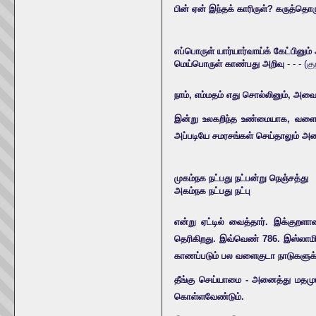
பின் ஏன் இந்தக் காரிருள்? கருத்த
எப்பொருள் யார்யார்வாய்க் கேட்பினும
மெய்பொருள் காண்பது அறிவு
- - - (க
நாம், எம்மதம் எது சொல்லினும், 
இன்று உலகறிந்த உண்மையாக, வளைகுட
அப்படியே சமரசங்கள் செய்தாலும் அவ
முகம்நக நட்பது நட்பன்று நெஞ்சத்து
அகம்நக நட்பது நட்பு
என்று ஏட்டில் வைத்தார். இக்குறள
தெரிகிறது. இவ்வெண் 786. இஸ்லாமிய
காணப்படும் பல வளைகுடா நாடுகளுக்க
தீங்கு செய்யாமை - அனைத்து மதமும்
கொள்ளவேண்டும்.