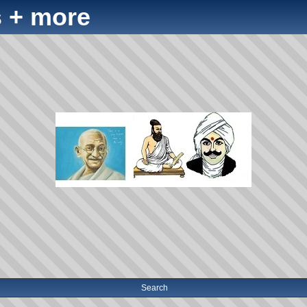
 + more
Search