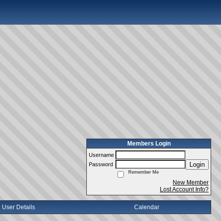
Members Login
Username
Login
Password
Remember Me
New Member
Lost Account Info?
User Details
Calendar