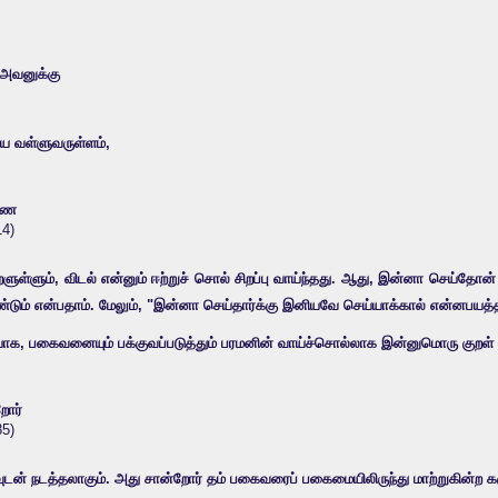
 அவனுக்கு
யே வள்ளுவருள்ளம்,
நாண
14)
இக்குறளுள்ளும், விடல் என்னும் ஈற்றுச் சொல் சிறப்பு வாய்ந்தது. ஆது, இன்னா ச
்டும் என்பதாம். மேலும், "இன்னா செய்தார்க்கு இனியவே செய்யாக்கால் என்னபயத்தத
யாக, பகைவனையும் பக்குவப்படுத்தும் பரமனின் வாய்ச்சொல்லாக இன்னுமொரு குறள
றோர்
85)
் நடத்தலாகும். அது சான்றோர் தம் பகைவரைப் பகைமையிலிருந்து மாற்றுகின்ற கர