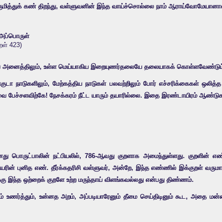
ொருமித்துக் கண் திறந்து, வள்ளுவனின் இந்த வாய்ச்சொல்லை நாம் ஆராய்வோமேயானா
் அப்பொருள்
ுறள் 423)
அவை அனைத்திலும், உள்ள மெய்யாகிய இறையுணர்தலையே தலையாகக் கொள்ளவேண்டும் 
ா நாடுகளிலும், மேற்கத்திய நாடுகள் பலவற்றிலும் போர் எச்சரிக்கைகள் ஒலித்
ை பேச்சளவிற்கே! நேசக்கரம் நீட்ட யாரும் தயாரில்லை. இதை இரண்டாயிரம் ஆண்டுகட
ானது பொருட்பாலின் நட்பியலில், 786-ஆவது குறளாக அமைந்துள்ளது. குறளின் எ
ரின் புனித எண். தீர்க்கதரிசி வள்ளுவர், அன்றே, இந்த எண்ணில் இக்குறள் வருமாற
ு இந்த ஒற்றைக் குறளே உற்ற மருந்தாய் விளங்கவல்லது என்பது திண்ணம்.
 உணர்த்தும், உன்னத அறம், அப்படியாரேனும் தீமை செய்திடினும் கூட, அதை மன்ன