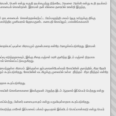
ன், பெண் என்று கருதி தயக்கமுற்று நிற்கவே, அவளை அரக்கி என்று கூறி தயக்கம்
 தாடகையைக் கொன்றான். இராமன் தன் வில்லை தரையில் ஊன்றி இருந்த,
ள்
தாடகையைக்
கொன்றதால்
ஏற்பட்ட
பிரம்மஹத்தி பாவம்
(
ஒரு உயிருக்கு தீங்கு
ுவாமித்திர முனிவரால் ஹோமகுண்ட கணபதி கோயிலும்
,
மகாலிங்கசுவாமி
இதையொட்டியுள்ள கிராமமும் குகன்பாறை என்றே அழைக்கப்படுகிறது.
இ
ராமன்
வு எடுத்ததாகவும், இங்கு சீதை மஞ்சள் உரசி குளித்த இடம் மஞ்சள் நிறமாக
ல் சொல்லப்பட்டுவருகிறது.
மைந்துள்ள கிராமம். இங்குள்ள ஜம்புகாரண்யேஸ்வரர் கோயிலின் குளத்தில், சீதா தேவி
ும் கூறப்படுகிறது.
கோயிலின் வடகிழக்கு முலையில் உள்ள தீர்த்தம் சீதா தீர்த்தம் என்றே
தாக கூறப்படுகிறது.
பனகையின் கொங்கைகளை இலக்குவன் அறுத்த இடம் ஆதலால் இப்பெயர் பெற்றது என்று
பெற்று, பின்னர் வளையுமாபுரம் என்று மருவியுள்ளதாக கூறப்படுகிறது.
வெடுத்த மாரீசன் இம்மலைப் பக்கம் ஓடியதால் இவ்விடம் பொய்மான்கரடு என்று பெயர்