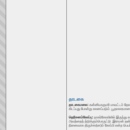
தாடகை
தாடகைமலை:
கன்னியாகுமரி மாவட்டம் தோ
கிடப்பது போன்று காணப்படும். பூதாகாரமா
தெரிசனம்கோப்பு:
நாகர்கோவிலில் இருந்து ச
அவற்றைத் த்டுக்கும்பொருட்டு .இராமன் த
நினைவாக திருச்சர(ன)ம் கோப்பி என்ற பெயர்