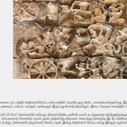
வாளை வட்டத்தில் தெரிசனம்கோப்பு என்ற ஊரின் அருகில் ஒரு நீண்ட பாறையொன்றுள்ளது. இ
ன தலையும்
,
மார்பும்
,
வயிறும்
,
கால்களும் இருப்பது போலத் தோன்றும்
. இராம அவதார காலத்தில்
ுமார் 12 கி.மீ. தொலைவில் உள்ளது.
விசுவாமித்திர முனிவர் யாகம் நடத்துவதை தடுத்துநிறுத
ன் அம்புகளைக் கொண்டு யாகக் குண்டத்தின்மீது விதானம் அமைத்து கொடுத்த இடமே தெரிசனம்க
 பெற்று, பின்னாளில் திருச்சனம் கோப்பு ஆகி, இன்று தெரிசனம் கோப்பு என்று இவ்வூர் வழங்கப