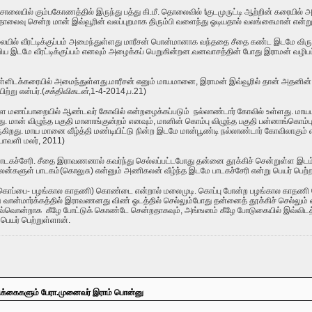
 சாலையில் கும்பகோணத்தில் இருந்து பத்து கி.மீ. தொலைவில் t
குடமுருட்டி ஆற்றின் கரையில்
லைவு சென்ற மான் இவ்வூரின் வலப்புறமாக திரும்பி வளைந்து ஓடியதால் வலங்கைமான் என்று 
ில் வீரட்டிக்குப்பம்
அமைந்துள்ளது மாரீசன் பொன்மானாக வந்ததை சீதை கண்ட இடமே விருத
ய இடமே வீரட்டிக்குப்பம் எனவும் அழைக்கப் பெறுகின்றன.
வனவாசத்தின் போது இராமன் வழிபட்ட
ள்ளிடக்கரையில் அமைந்துள்ளது.மாரீசன் எனும் மாயமானை, இராமன் இவ்வூரில் தான் அதனின் த
ற்று என்பர்.(
சக்திவிகடன்
,
1-4-2014
,ப.
21
)
்ள மணப்பாறையில் ஆண்டவர் கோவில் என்றழைக்கப்படும் நல்லாண்டார் கோவில் உள்ளது. மாயமானை
. மான் விழுந்த பகுதி மானாங்குன்றம் எனவும்
,
மானின் கொம்பு விழுந்த பகுதி பன்னாங்கொம்பு
ருகிறது. மாய மானை வீழ்த்தி மண்டியிட்டு நின்ற இடமே மான்பூண்டி நல்லாண்டார் கோவிலாகும் 
தீபாவளி மலர், 2011)
ாடகச்சேரி.
சீதை இராவணனால் கவர்ந்து செல்லப்பட்டபோது தன்னை தூக்கிச் சென்றுள்ள 
கலன்களுள் பாடகம்
(கொலுசு)
என்னும் அணிகலன் வீழ்ந்த இடமே பாடகச்சேரி என்று பெயர் பெற்ற
கொப்பை-
பழங்கால காதணி
)
கொண்டை என்றால் மலைமுடி. கொப்பு போன்ற பழங்கால காதணி
வான்மார்க்கத்தில் இராவணனது விண் ஓடத்தில் செல்லும்போது தன்னைத் தூக்கிச் செல்லும் 
ொன்றாக கீழே போட்டுக் கொண்டே சென்றதாகவும், அங்ஙனம் கீழே போடுகையில் இவ்விடத்தில் 
ெயர் பெற்றுள்ளான்.
ிக்கைகளும் பேரா.முனைவர் இராம் பொன்னு