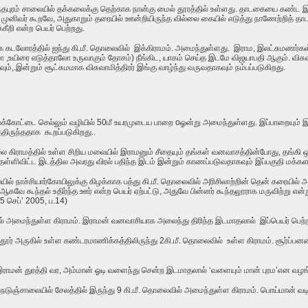
தபுரம் சாலையில் தக்கலைக்கு தெற்காக
நான்கு மைல் தூரத்தில் உள்ளது.
தாடகையை கண்ட இராம
ிர முனிவர் கூறவே, அதுகாறும் தரையில் ஊன்றியிருந்த வில்லை கையில் எடுத்து நாணேற்றித்
்கீறி என்ற பெயர் பெற்றது
.
ாக கடலோரத்தில் ஐந்து கி.மீ. தொலைவில் இக்கிராமம். அமைந்துள்ளது. இராம, இலட்சுமணர்க
லோ
,
உயிரை எடுத்தாலோ உருவாகும் தோசம்) நீங்கிட
,
யாகம் செய்த இடமே விஜயாபதி ஆகும். விச
ம்,.இன்றும் சூட்சுமமாக விசுவாமித்திரர் இங்கு வாழ்ந்து வருவதாகவும் நம்பப்படுகிறது.
பக்கோட்டை செல்லும் வழியில் 50மீ உயரமுடைய பாறை oஓன்று அமைந்துள்ளது. இப்பாறையும் 
திருந்ததாக கூறப்படுகிறது..
ிராமத்தில் உள்ள சிறிய மலையில் இராமனும் சீதையும் தங்கள் வனவாசத்தின்போது, தங்கி ஒய்
்ளிவிட்ட இடத்தில அவரது விரல் பதிந்த இடம் இன்றும் காணப்படுவதாகவும் இப்பகுதி மக்களா
ல் நாச்சியார்கோயிலுக்கு கிழக்காக பத்து கி.மீ. தொலைவில்
அரிசிலாற்றின் தென் கரையில்
அ
, ஆகவே கூந்தல் உதிர்ந்த ஊர் என்ற பெயர் ஏற்பட்டு, அதுவே பின்னர் கூந்தலூராக மருவிற்று என்ற
5 செப்’ 2005, ப.14)
ில் அமைந்துள்ள கிராமம். இராமன் வனவாசியாக அலைந்து திரிந்த இடமாதலால் இப்பெயர் பெற்ற
த்தூர் அருகில் உள்ள
கண்டரமாணிக்கத்திலிருந்து
2
கி.மீ. தொலைவில் உள்ள கிராமம். சூர்ப்
ன் துரத்தி வர, அம்மான் ஓடி வளைந்து சென்ற இடமாதலால் ‘வளையும் மான் புரம’என வழங்கப்
நெடுஞ்சாலையில் சேலத்தில் இருந்து 9 கி.மீ. தொலைவில்
அமைந்துள்ள கிராமம். பொய்மான் வடி