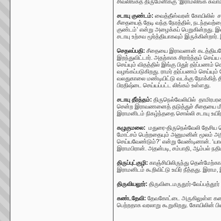
சிவலிங்கத் திருமேனிக்கு
‘இ
ராமலிங்க சுவா
சடாயு குண்டம்:
வைத்தீஸ்வரன் கோயிலில் ச
சீதையைத் தேடி வந்த நேரத்தில்
,
நடந்தவற்ற
குண்டம்
’
என்று அழைக்கப் பெறுகின்றது.
இன
சடாயு உற்சவ மூர்த்தியாகவும் இருக்கின்றார்.
செதலப்பதி:
சீதையை இராவணன் கடத்தியபோது
இறந்துவிட்டார். அதற்காக சிரார்த்தம் செய்
செய்யும் விதத்தில் இங்கு பிதுர் தர்ப்பணம் செ
வழங்கப்படுகிறது. ராமர் தர்ப்பணம் செய்யு
வலதுகாலை மண்டியிட்டு வடக்கு நோக்கித் 
பிரதிஷ்டை செய்யப்பட்ட லிங்கம் உள்ளது.
சடாயு தீர்த்தம்:
திருநெல்வேலியில்
தாமிரபரண
சென்ற இராவணனைத் தடுத்துச் சீதையை மீட
இராமனிடம் நிகழ்ந்ததை சொல்லி சடாயு உயிர
கழுகுமலை:
மதுரை-திருநெல்வேலி தேசிய 
மோட்சம் பெற்றதையும் அனுமனின் மூலம் அற
செய்யவேண்டும்
?’
என்று வேண்டினான்.
‘
யா
இராமபிரான். அதன்படி
,
சம்பாதி
,
ஆம்பல் நதிய
திருப்புட்குழி:
காஞ்சியிலிருந்து தென்மேற்கா
இராமனிடம் கூறிவிட்டு உயிர் நீத்தது. இர
திருவியலூர்:
திருவிடைமருதூர்-வேப்பத்தூ
கண்டதேவி:
தேவகோட்டை அருகிலுள்ள
கண
பெற்றதாக வரலாறு கூறுகிறது. கோயிலின் பின்ப