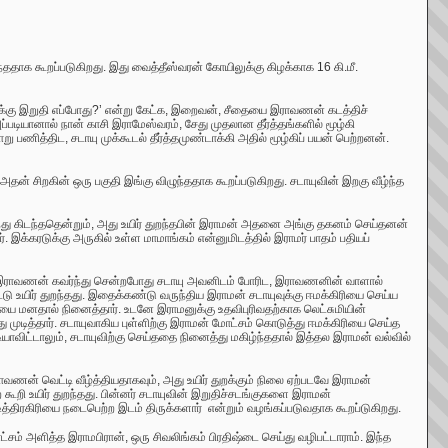
ததாக கூறப்படுகிறது. இது வைத்தீஸ்வரன் கோயிலுக்கு கிழக்காக
16
கி.மீ.
்கு இறுதி எப்போது?
’
என்று கேட்க, இறைவன், சீதையை இராவணன் கடத்திச்
ப்படியானால் நான் காசி இராமேஸ்வரம், சேது முதலான தீர்த்தங்களில் மூழ்கி
ு பணித்திட, சடாயு முக்கூடல் தீர்த்தமுண்டாக்கி அதில் மூழ்கிப் பயன் பெற்றனன்.
் சிறகின் ஒரு பகுதி இங்கு விழுந்ததாக கூறப்படுகிறது. சடாயுவின்
இறகு வீழ்ந்த
்து கிடந்ததென்றும், அது உயிர் துறந்தபின் இராமன் அதனை அங்கு தகனம் செய்தனன்
க்கரடுக்கு அருகில் உள்ள மாமாங்கம் என்னுமிடத்தில் இராமர் பாதம் பதியப்
ை இராவணன் கவர்ந்து சென்றபோது சடாயு அவனிடம் போரிட, இராவணனின் வாளால்
ு உயிர் துறந்தது. இதைக்கண்டு வருந்திய இராமன் சடாயுவுக்கு ஈமக்கிரியை செய்ய
யை மனதால் நினைத்தார். உடனே இராமனுக்கு உதவிபுரிவதற்காக லெட்சுமியின்
ித்தார். சடாயுவாகிய புள்ளிற்கு இராமன் மோட்சம் கொடுத்து ஈமக்கிரியை செய்த
யாவிட்டாலும்
,
சடாயுவிற்கு செய்ததை நினைத்து மகிழ்ந்ததால் இத்தல இராமன் வல்வில்
ணன் வெட்டி வீழ்த்தியதாகவும், அது உயிர் துறக்கும் நிலை ஏற்படவே இராமன்
றி உயிர் துறந்தது. பின்னர் சடாயுவின் இறுதிச்சடங்குகளை இராமன்
 உத்திரகிரியை நடைபெற்ற இடம் திருக்களார் என்றும் வழங்கப்படுவதாக கூறப்டுகிறது.
ட்சம் அளித்த இராமபிரான்
,
ஒரு சிவலிங்கம் பிரதிஷ்டை செய்து வழிபட்டாராம். இந்த