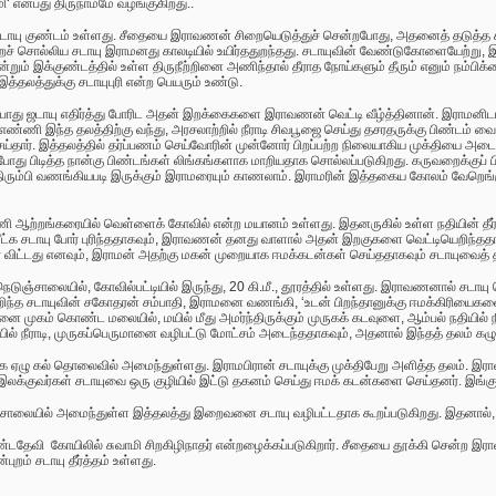
மி
‘
என்பது திருநாமமே வழங்குகிறது..
டாயு குண்டம் உள்ளது.
சீதையை இராவணன் சிறையெடுத்துச் சென்றபோது
,
அதனைத் தடுத்த
ைச் சொல்லிய
ச
டாயு இராமனது காலடியில் உயிர்ததுறந்தது. சடாயுவின் வேண்டுகோளையேற்று,
்றும் இக்குண்டத்தில் உள்ள திருநீற்றினை அணிந்தால் தீராத நோய்களும் தீரும் எனும் நம்பிக
 இத்தலத்துக்கு சடாயுபுரி என்ற பெயரும் உண்டு.
 ஜடாயு எதிர்த்து போரிட அதன் இறக்கைகளை இராவணன் வெட்டி வீழ்த்தினான். இராமனிடம் 
ய எண்ணி இந்த தலத்திற்கு வந்து, அரசலாற்றில் நீராடி சிவபூஜை செய்து தசரதருக்கு பிண்டம் வைத
ய்தார்.
இத்தலத்தில் தர்ப்பணம் செய்வோரின் முன்னோர் பிறப்பற்ற நிலையாகிய முக்தியை அடைவர் 
ம் போது பிடித்த நான்கு பிண்டங்கள் லிங்கங்களாக மாறியதாக சொல்லப்படுகிறது. கருவறைக்குப
திரும்பி வணங்கியபடி இருக்கும் இராமரையும் காணலாம். இராமரின் இத்தகைய கோலம் வேறெங
ி ஆற்றங்கரையில் வெள்ளைக் கோவில் என்ற மயானம் உள்ளது. இதனருகில் உள்ள நதியின் தீர்த்தக்
்க சடாயு போர் புரிந்ததாகவும், இராவணன் தனது வாளால் அதன் இறகுகளை வெட்டியெறிந்தத
் விட்டது எனவும், இராமன் அதற்கு மகன் முறையாக ஈமக்கடன்கள் செய்ததாகவும் சடாயுவைத் த
நெடுஞ்சாலையில்
,
கோவில்பட்டியில் இருந்து
,
20 கி.மீ.
,
தூரத்தில் உள்ளது. இராவணனால் சடாயு 
ிந்த சடாயுவின் சகோதரன் சம்பாதி
,
இராமனை வணங்கி
, ‘
உடன் பிறந்தானுக்கு ஈமக்கிரியைகளை
னை முகம் கொண்ட மலையில்
,
மயில் மீது அமர்ந்திருக்கும் முருகக் கடவுளை
,
ஆம்பல் நதியில் ந
ில் நீராடி
,
முருகப்பெருமானை வழிபட்டு மோட்சம் அடைந்ததாகவும், அதனால் இந்தத் தலம் கழு
க ஏழு கல் தொலைவில் அமைந்துள்ளது. இராமபிரான் சடாயுக்கு முக்திபேறு அளித்த தலம். இராவ
ாம, இலக்குவர்கள் சடாயுவை ஒரு குழியில் இட்டு தகனம் செய்து ஈமக் கடன்களை செய்தனர். இங்
ர் சாலையில் அமைந்துள்ள இத்தலத்து இறைவனை சடாயு வழிபட்டதாக கூறப்படுகிறது.
இதனால், இ
்டதேவி கோயிலில் சுவாமி சிறகிழிநாதர் என்றழைக்கப்படுகிறார். சீதையை தூக்கி சென்ற இ
ுறம் சடாயு தீர்த்தம் உள்ளது.