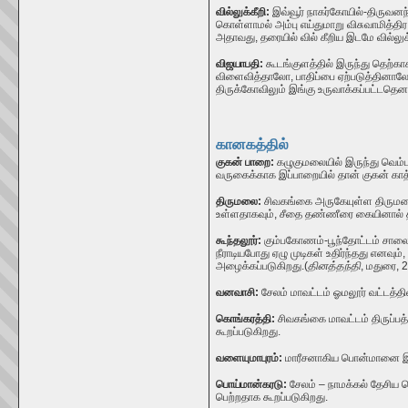
வில்லுக்கீறி:
இவ்வூர்
நாகர்கோயில்-திருவனந்
கொள்ளாமல் அம்பு எய்துமாறு விசுவாமித்த
அதாவது,
தரையில் வில் கீறிய இடமே வில்லுக
விஜயாபதி:
கூடங்குளத்தில் இருந்து தெற்க
விளைவித்தாலோ
,
பாதிப்பை ஏற்படுத்தினா
திருக்கோவிலும் இங்கு உருவாக்கப்பட்டதெனவு
கானகத்தில்
குகன் பாறை:
கழுகுமலையில் இருந்து வெம்
வருகைக்காக இப்பாறையில் தான் குகன் காத்
திருமலை:
சிவகங்கை அருகேயுள்ள திருமலை க
உள்ளதாகவும், சீதை தண்ணீரை கையினால் தள
கூந்தலூர்:
கும்பகோணம்-பூந்தோட்டம் சாலையி
நீராடியபோது ஏழு முடிகள் உதிர்ந்தது எனவும்
அழைக்கப்படுகிறது.
(
தினத்தந்தி
, மதுரை, 2
வனவாசி:
சேலம் மாவட்டம் ஓமலூர்
வட்டத்த
கொங்கரத்தி:
சிவகங்கை மாவட்டம்
திருப்ப
கூறப்படுகிறது.
வளையுமாபுரம்:
மாரீசனாகிய பொன்மானை இராம
பொய்மான்கரடு:
சேலம் – நாமக்கல் தேசிய 
பெற்றதாக கூறப்படுகிறது.