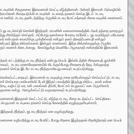
ச
டாயுவின் சிறகுகளை இராவணன் வெட்டி வீழ்த்தினான். பின்னர் இராமன் அவ்வழியில்
 இராமபிரான் சிதையடுக்கி சடாயுவின் உடலைத் தகனம் செய்த இடம்
‘ச
டாயு
்கை உண்டு. சடாயு குண்டத்திற்கு அருகில் சடாயு மோட்சத்தைச் சிலை வடிவில் காணலாம்.
ஜடாயு செய்தி சொல்லி இறந்தார். ராமனின் வனவாசகாலத்தில் அவர் தந்தை தசரதரும்
்து சிரார்த்தம் செய்தார். அப்போது தனக்காக போராடி உயிர்விட்ட ஜடாயுவிற்கும் மரியாதை
என்பதால் சுவாமிக்கு முக்தீஸ்வரர் என்றும் தலம் திலதர்ப்பணபுரி என்றும்
் பின்புறம் இந்த லிங்கங்களை இன்றும் காணலாம். இந்த லிங்கங்களுக்கு அருகே
்கும் காணக் கிடைக்காது. கோயிலுக்கு வெளியே அழகநாதர் சன்னதியில் இராமரால்
 கட்டத்திற்கு சடாயு தீர்த்தம் என்பது பெயர். இவ்விடத்தில் சீதையைத் தூக்கிச்
ாகவும், சடாயு மரணவேதனையில் கிடக்கும்போது சீதையைத் தேடி அங்குவந்த
கனம் செய்த இடமே சடாயு தீர்த்தமாகியது எனவும் கூறப்படுகிறது.
கொல்லப்பட்டதையும்
,
இராமனால் சடாயுவுக்கு சகல காரியங்களும் செய்யப்பட்டு
,
சடாயு
ச் செய்யாத பாவியாகிவிட்டேன்;இந்தப் பாவத்தில் இருந்து விடுபட
,
நான் என்ன
ீராடி
,
வழிபட்டு வர, உன் பாவங்கள் நீங்கி
,
மோட்சம் பெறுவாய்
’
என அருளினார்
குமலை என்று அழைக்கப்பட்டு வருவதாகவும் கூறப்படுகிறது.
ணனால் இறகுகள் வெட்டப்பட்டு, வீழ்ந்த சடாயு, சீதை கடத்தப்பட்ட செய்தியை
கு பெருமாள் சடாயுவை தகனம் செய்த கோலத்தில் எழுந்தருளியுள்ளார்.
த்தலத் தீர்த்தம்
,
ஜடாயு தீர்த்தம் என வழங்குகிறது.
ராவணனை வழிமறித்து சடாயு போரிட்டபோது சிறகை இழந்ததால் சிறகிழிநாதர் என பெயர்