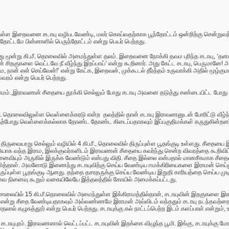
ள்ள இறைவனை சடாயு வழிபடவேண்டி, மலர் கொய்வதற்காக பூந்தோட்டம் ஒன்றிற்கு சென்றுவந்
்தோட்டமே பின்னாளில் பெருந்தோட்டம் என்று பெயர் பெற்றது.
ந்து மூன்று கி.மீ. தொலைவில் அமைந்துள்ள தலம். இறைவனை நோக்கி தவம புரிந்த சடாயு, ‘தனக
ன் சிறகுகளை வெட்டவே நீ வீழ்ந்து இறப்பாய்
’ என்று கூறினார். அது கேட்ட சடாயு, பெருமானே! அ
நான் என் செய்வேன்!’ என்று கேட்க, இறைவன், முக்கூடல் தீர்த்தம் உருவாக்கி அதில் மூழ்குமாற
ம் என்று பெயர் பெற்றது.
ாமம்.,இ
ராவணன் சீதையை தூக்கி செல்லும் போது சடாயு அவனை தடுத்து சண்டையிட்ட போது அதன
.மீ. தொலைவிலுள்ள வெள்ளைக்கரடு என்ற தலத்தில் தான் சடாயு இராவணனுடன் போரிட்டு வீழ்ந
ே தற்போது வெள்ளைக்கல்லாக தோண்ட தோண்ட கிடைப்பதாகவும் இப்பகுதிமக்கள் கருதுகின்றனர். இ
திருவையாறு செல்லும் வழியில் 4 கி.மீ.
,
தொலைவில் திருப்புள்ள பூதங்குடி உள்ளது. சீதைய
வழியாக வந்த இராம
, இ
லக்குவர்களிடம் இராவணன் சீதையை கவர்ந்து சென்ற விவரத்தை கூறிவிட்ட
னைவியும் அருகில் இருக்க வேண்டும் என்பது விதி. சீதை இல்லை என்பதால் மானசீகமாக சீதை
்தாள். அவளோடு இணைந்து சடாயுவிற்கு செய்ய வேண்டிய ஈமக்கிரியைகளை இராமன் செய்து முட
ருப்புள்ள பூதங்குடி ஆனது. தந்தை தசரதருக்கு செய்ய வேண்டிய இறுதி காரியத்தை செய்ய முடி
வை நினைவு கூறும் வகையிலேயே இத்தலத்தில் கோயில் அமைக்கப்பட்டது.
 சாலையில்
15
கி.மீ.தொலைவில் அமைந்துள்ள இக்கிராமத்தில்தான், சடாயுவின் இறகுகளை இராவ
என்று சீதை வேண்டியதாகவும் அவ்வண்ணமே இராமன் அவ்விடம் வந்ததும் சடாயு நடந்தவற்றை கூ
ால் கழுகத்தூர் என்று பெயர் பெற்றது. சடாயுக்கு கல் நாட்டப்பெற்ற இடம் களப்பாள் என்றும்,
டாயுபுரம்
. இ
ராவணனால் வெட்டப்பட்ட சடாயுவின் இறக்கை விழுந்த பூமி. இங்கு
,
சடாயுக்கு மோ