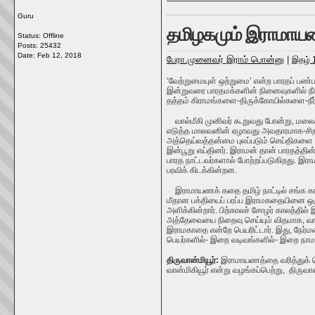
Guru
தமிழகமும் இராமாயண
Status: Offline
Posts: 25432
Date:
Feb 12, 2018
பேரா.முனைவர் இராம் பொன்னு
|
இதழ் 
‘வேற்றுமையுள் ஒற்றுமை’ என்ற பாரதப் பண்
இன்றுவரை பாரதமக்களின் நினைவுகளில் நீங்
தத்தம் கிராமங்களை-திருக்கோயில்களை-நீர்
வால்மீகி முனிவர் கூறுவது போன்று, மல
எடுத்த
மாலவனின்
ஏழாவது
அவதாரமாக-சிறந
அத்தெய்வத்தன்மை புலப்படும் செய்திகளை ப
இன்பூறு எய்தினர்.
இராமன் தான் பாரதத்தின
பாரத நாட்டவர்களால் போற்றப்படுகிறது.
இ
ரா
பரவிக் கிடக்கின்றன.
இராமாயணக் கதை தமிழ் நாட்டில் சங்க க
மீதான பக்தியைப் பரப்ப இராமகதையினை ஒரு
அளிக்கின்றார்.
பிற்காலச் சோழர் காலத்தி
அத்தேவையை நிறைவு செய்யும் விதமாக,
வா
இராமகாதை என்றே பெயரிட்டார். இது, நேர்மற
பெயர்களில்- இறை வடிவங்களில்- இறை நாமங
திருவான்மியூர்:
இராமாயணத்தை வரித்துக் கொ
வான்மிகியூர் என்று வழங்கப்பெற்று, திருவான