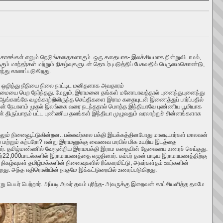
காசங்கள் எனும்
நெடுங்கதைகளாகும்
. ஒரு கதையாக- இலக்கியமாக நின்றுவிடாமல்,
ம் மாந்தர்கள் மற்றும் நிகழ்வுகளுடன் தொடர்புபடுத்திப் பேசுவதில் பெருமைகொண்டு,
ந்து காணப்படுகிறது.
ை ஒழித்து நீதியை நிலை நாட்டிட மனிதனாக அவதாரம்
ன்மையை பெற நேர்ந்தது. மேலும், இராமனை தங்கள் மனோபாவத்தால் புனைந்துபுனைந்து
, ஆங்காங்கே வழக்காற்றிலிருந்த செய்திகளை இராம கதையுடன் இணைத்துப் பார்ப்பதில்
 இராமன் நேபாளம் முதல் இலங்கை வரை நடந்ததால் மொத்த இந்தியாவே புண்ணிய பூமியாக
ருப்பாதம் பட்ட புண்ணிய தலங்கள் இந்தியா முழுவதும் வரலாற்றுச் சின்னங்களாக
லும் நினைவூட்டுகின்றன..
பல்லவர்கால பக்தி இயக்கத்தினபோது மாலடியார்கள் மாலவன்
 மற்றும் கற்பரோ
?
என்று இராமனுக்கு வைணவ மரபில் மிக உயரிய இடத்தை
தனர். தமிழ்மண்ணில் வேரூன்றிய இராமபக்தி இராம கதையின் தேவையை உணரச் செய்தது.
ர்
22
,
000பாடல்களில் இராமாயணத்தை எழுதினார். கம்பர் தான் பாடிய இராமாயணத்திற்கு
நிகழ்வுகள் தமிழ்மக்களின் நினைவுகளில் ரீங்காரமிட்டு, அவர்கள்தம் ஊர்களின்
து. அந்த எதிரொலியின் நாதமே இக்கட்டுரையில் உணரப்படுகிறது.
று பெயர் பெற்றார். அப்படி அவர் தவம் புரிந்த- அவருக்கு இறைவன் காட்சியளித்த தலமே