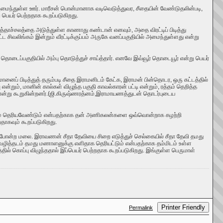
 அமைந்துள்ள ஊர். மாரீசன் பொன்மானாக வடிவெடுத்துவர, சீதையின் வேண்டுதலின்படி,
பெயர் பெற்றதாக கூறப்படுகிறது.
்தாச்சலத்தை அடுத்துள்ள காணாது கண்டான் எனவும்
,
அதை விரட்டிப் பிடித்து
 சிவலிங்கம் இன்றும் வீரட்டிக்குப்பம் அருகே வனப்பகுதியில் அமைந்துள்ளது என்று
ொடைப்பகுதியில் அம்பு தொடுத்துச் சாய்த்தார். எனவே இவ்வூர் தொடையூர் என்று பெயர்
ப் பிடித்துத் தரும்படி சீதை இராமனிடம் கேட்க, இராமன் பின்தொடர, ஒரு கட்டத்தில்
 என்றும்
,
மானின் கால்கள் விழுந்த பகுதி காவல்காரன் பட்டி என்றும்
,
ரத்தம் தெறித்த
என்று கூறுகின்றனர்.(ஜி.கிருஷ்ணரத்னம்
,
இராமாயணத்துடன் தொடர்புடைய
இடம் தெரியவேண்டும் என்பதற்காக தன் அணிகலன்களை ஒவ்வொன்றாக கழற்றி
தாகவும் கூறப்படுகிறது.
 போன்ற மலை.
இராவணன் சீதா தேவியை சிறை எடுத்துச் செல்கையில் சீதா தேவி தமது
வழித்தடம் தமது மணாளனுக்கு எளிதாக தெரியட்டும் என்பதற்காக தம்மிடம் உள்ள
கொப்பு விழுந்ததால் இப்பெயர் பெற்றதாக கூறப்படுகிறது. இங்குள்ள பெருமாள்
Printer Friendly
Permalink