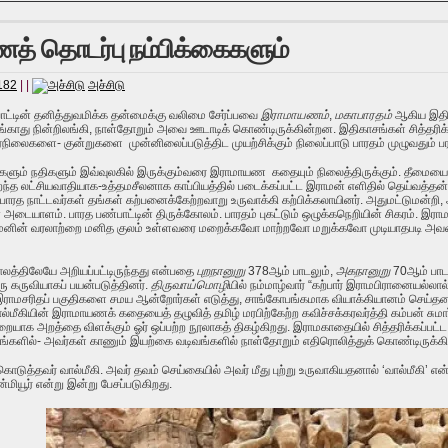
த் தொடர்பு நம்பிக்கைகளும்
182
| |
அச்சிடு
பாட்டின் தனித்துவமிக்க தன்மைக்கு வலிமை சேர்ப்பவை
இராமாயணம்
,
மகாபாரதம்
ஆகிய இதி
காது நின்றிலங்கி, நாள்தோறும் அவை ஊடாடிக் கொண்டிருக்கின்றன. இதிகாசங்கள் சித்தரிக்கு
நிலைகளை- குன்றுகளை முன்னிலைப்படுத்திட முயற்சிக்கும் நிலைப்பாடு பாரதம் முழுவதும் பர
ைகளும் நதிகளும் இவ்வுலகில் இருக்கும்வரை இராமாயண கதையும் நிலைத்திருக்கும். தீமைய
்த லட்சியவாதியாக-உத்தமசீலனாக காப்பியத்தில் படைக்கப்பட்ட இராமன் எளிதில் தெய்வத்த
ாரத நாட்டவர்கள் தங்கள் கற்பனைக்கேற்றவாறு உருவாக்கி கற்பிக்கலாயினர். அதுமட்டுமன்றி
் அடையாளம். பாரத பண்பாட்டின் திருக்கோலம். பாரதம் புகட்டும் ஒழுக்கநெறியின் சிகரம்.
மனின் வரலாற்றை மனித குலம் உள்ளவரை மறைக்கவோ மாற்றவோ மறுக்கவோ முடியாதபடி அவன் தி
ாலத்திலேயே அறியப்பட்டிருந்தது என்பதை
புறநானுறு
378
ஆம் பாடலும்
,
அகநானுறு
70
ஆம் பாட
 கருவியாகப் பயன்படுத்தினர்.
திருவாய்மொழி
யில் நம்மாழ்வார்
“
கற்பார் இராமபிரானையல்லால்
ல் இராமசரிதப் பகுதிகளை சமய ஆன்றோர்கள் எடுத்து, சாங்கோபங்கமாக வியாக்கியானம் செய்
ல்மீகியின் இராமாயணக் கதையைத் தழுவித் தமிழ் மரபிற்கேற்ற
கவிச்சக்கரவர்த்தி கம்பன் சுமா
ையாக அறத்தை விளக்கும் ஓர் ஒப்பற்ற நூலாகத் திகழ்கிறது. இராமகாதையில் சித்தரிக்கப்பட்ட 
்களில்- அவர்கள் காணும் இயற்கை வடிவங்களில் நாள்தோறும் எதிரொலித்துக் கொண்டிருக்கிற
டுத்தவர் வால்மீகி. அவர் தவம் செய்கையில் அவர் மீது புற்று உருவாகியதனால் ‘வால்மீகி
’
என்
்மியூர் என்று இன்று பேசப்படுகிறது.