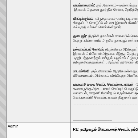
வலங்கைமான்:
கும்பகோணம்
–
மன்னார்குடி
இராமன் அதனை துரத்திச் செல்ல, நெடுந்தொ
வீரட்டிக்குப்பம்:
விருத்தாசலம்-பண்ருட்டி சாலைய
சீதையிடம் கொடுப்பேன் என இராமன் கிளம்பி
அப்பகுதி மக்கள் சொல்கின்றனர்.
துடையூர்:
திருச்சி-நாமக்கல் சாலையில் கொ
பெற்று, பின்னாளில் அதுவே துடையூர் என்றாயி
நல்லாண்டார் கோவில்
திருச்சியை அடுத்துள
இராமன் அம்பினால் அதனை வீழ்த்த நேர்ந்தது
பகுதி பத்தானந்தம் என்றும் வழங்கப்பட்டுவ
தமிழகசிவத்தலங்கள்
’
,
அம்மன் தரிசனம்
, 
பாடகச்சேரி:
கும்பகோணம் அருகே உள்ளது ப
வீசியதாகவும், அங்ஙனம் வீசப்பெற்ற அணி
வனவாசி மலை கொப்பு கொண்டை ராயன்:
(
கணவருக்கு அடையாளம் செய்யும் பொருட்டு 
வளையல்
,
காதணி
போன்ற
பொருள்களை ஒவ்வ
கொப்புகண்டு கொண்ட ராயன் திருமால் என ப
__________________
Admin
RE: தமிழகமும் இராமாயணத் தொடர்பு நம்ப