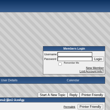
Members Login
Username
Login
Password
Remember Me
New Member
Lost Account Info?
User Details
Calendar
Start A New Topic
Reply
Printer Friendly
ைவர் இராம் பொன்னு
Printer Friendly
Permalink