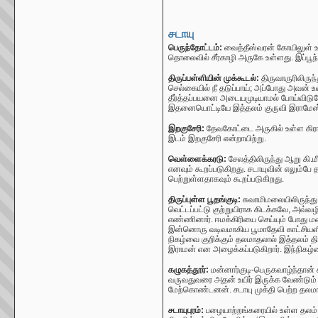
சடாயு
பெருந்தோட்டம்:
வைத்தீஸ்வரன் கோயிலுள் உ
தொலைவில்
சீர்காழி அருகே
உள்ளது. இப்பூந
திருப்பள்ளியின் முக்கூடல்:
திருவாருரிலிரு
செல்கையில் நீ தடுப்பாய்; அப்போது அவன் உ
தீர்த்தப்பயனை அடையமுடியாமல் போய்விடுமே, 
இதனையொட்டியே இத்தலம் குருவி இராமேஸ்வர
இறகுசேரி:
தேவகோட்டை
அருகில் உள்ள கிர
இடம் இறகுசேரி என்றாயிற்று.
வெள்ளைக்கரடு:
சேலத்திலிருந்து ஆறு கி
எனவும் கூறப்படுகிறது. சடாயுவின் எலும்ப
பெற்றுள்ளதாகவும் கூறப்படுகிறது.
திருப்புள்ள பூதங்குடி:
சுவாமிமலையிலிருந்து 
வெட்டப்பட்டு குற்றுயிராக கிடக்கவே, அவ்
எண்ணினார். ஈமக்கிரியை செய்யும் போது ம
இன்னொரு வடிவமாகிய பூமாதேவி காட்சியளித
நிகழ்வை குறிக்கும் தலமாதலால் இத்தலம் தி
இராமன் என அழைக்கப்படுகிறார். இந்நிகழ்
கழுகத்தூர்:
மன்னார்குடி-பெருகவாழ்ந்தான்
வருவதுவரை அதன் உயிர் இருக்க வேண்டும் 
மேற்கொண்டனன். சடாயு முக்தி பெற்ற தலமாதல
சடாயுபுரம்:
பழையாற்றங்கரையில் உள்ள தலம் ச