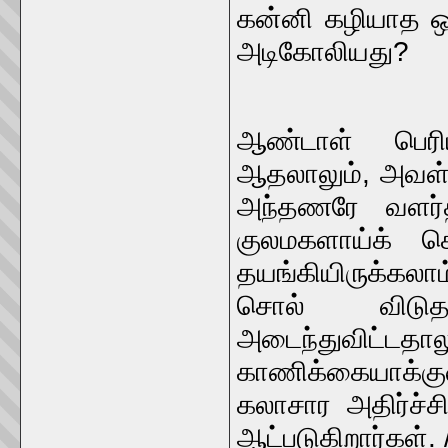
கன்னி கழியாத ஒ
அடிகோலியது?
ஆண்டாள் பெரி
ஆதலாலும், அவள் ப
அந்தணரே வளர்த்
குலமகளாய்க் க
தயங்கியிருக்கலா
சொல் விடு
அடைந்துவிட்ட
காணிக்கையாக்குவ
கலாசார அதிர்ச்ச
ஆட்படுகிறார்கள். 