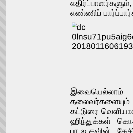
எதிர்ப்பாளர்க
எண்ணிப் பார்ப்பார்க
இவையெல்லாம்
தலைவர்களையும் மி
கட்டுரை வெளியான
ஹிந்துக்கள் கொத
பா.ஜ.கவின் தே