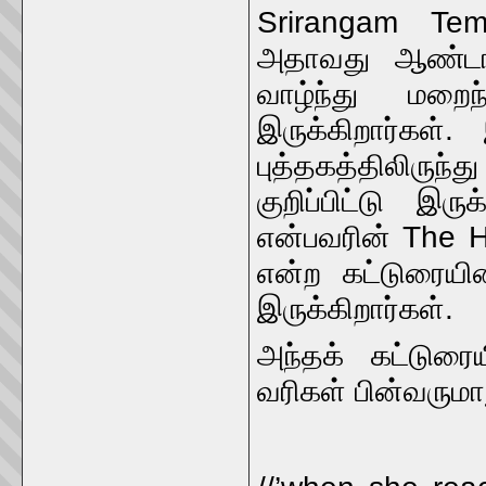
Srirangam Templ
அதாவது ஆண்டாள
வாழ்ந்து மறைந
இருக்கிறார்கள்
புத்தகத்திலிரு
குறிப்பிட்டு இர
என்பவரின் The H
என்ற கட்டுரையின்
இருக்கிறார்கள்.
அந்தக் கட்டுரைய
வரிகள் பின்வருமா