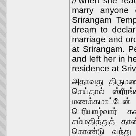
//’when she rea
marry anyone 
Srirangam Temp
dream to declar
marriage and ord
at Srirangam. Pe
and left her in h
residence at Srivi
அதாவது திருமண
செய்தால் ஸ்ரீர
மணக்கமாட்டேன
பெரியாழ்வார்
சம்மதித்துத் தா
கொண்டு வந்து வ