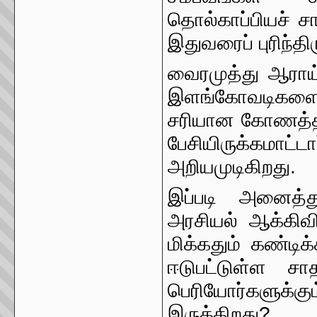
தொல்காப்பியச் சா
இதுவரைப் புரிந்திர
வைரமுத்து ஆராய்ச
இளங்கோவடிகளையு
சரியான கோணத்தில்
பேசியிருக்கமா
அறியமுடிகிறது.
இப்படி அனைத்த
அரசியல் ஆக்கிவி
மிக்கதும் கண்டிக
ஈடுபட்டுள்ள சா
பெரியோர்களுக்க
இருக்கிறது?