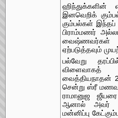
ஹிந்துக்களின் எ
இனவெறிக் கும்பல
கும்பல்கள் இந்தப
பிராம்மணர் அல்ல
வைஷ்ணவர்கள்
ஏற்படுத்தவும் ம
பல்வேறு தரப்ப
விளைவாகத் 
வைத்தியநாதன் 23
சென்று ஸ்ரீ மணவ
ராமானுஜ ஜீயரை ச
ஆனால் அவர் ஆ
மன்னிப்பு கேட்கு