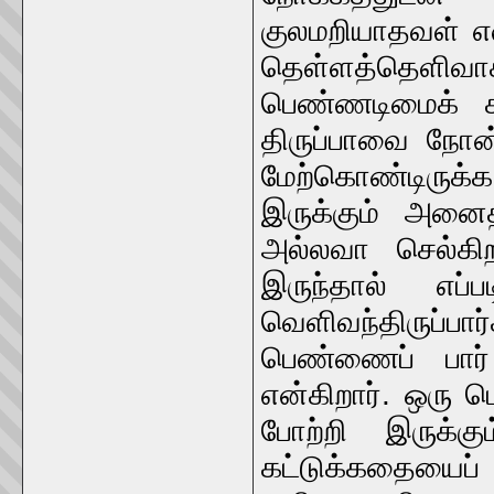
குலமறியாதவள் என
தெள்ளத்தெளி
பெண்ணடிமைக் கால
திருப்பாவை நோ
மேற்கொண்டிருக
இருக்கும் அனை
அல்லவா செல்கி
இருந்தால் எப்
வெளிவந்திருப்
பெண்ணைப் பார்
என்கிறார். ஒரு 
போற்றி இருக்க
கட்டுக்கதையைப்