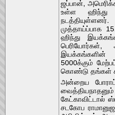
ஜப்பான், அமெரிக
உள்ள ஹிந்து 
நடத்தியுள்ளனர
முத்தாய்ப்பாக 1
ஹிந்து இயக்கங
பெரியோர்கள், 
இயக்கங்களின
5000க்கும் மேற்ப
கொண்டு தங்கள் 
அன்றைய போராட்டத
வைத்தியநாதனும்
கேட்காவிட்டால் ஸ
சடகோப ராமானுஜ