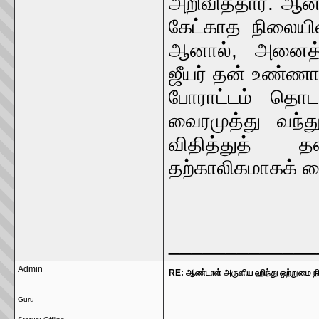
அறிவித்தார். ஆன
கேட்காத நிலையி
ஆனால், அனைத்த
ஜீயர் தன் உண்ணா
போராட்டம் தொடர
வைரமுத்து வந்த
விதித்துத் 
தற்காலிகமாகக் க
_____________
Admin
RE: ஆண்டாள் அருளிய ஹிந்து ஒற்றுமை நில
Guru