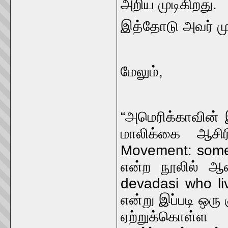
அறிய முடிகிறது.
இத்தோடு அவர் மு
மேலும்,
“அமெரிக்காவின் 
மாலிக்கை ஆசி
Movement: some 
என்ற நூலில் ஆண
devadasi who li
என்று இப்படி ஒரு க
ஏற்றுக்கொள்