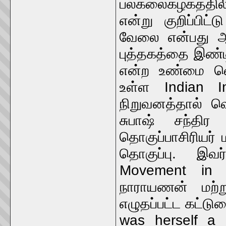
பல்கலைகழகத்திலிர
என்று குறிப்பிட
வேலை என்பது ஆத
புத்தகத்தை இண்
என்ற உண்மை வெளி
உள்ள Indian I
நிறுவனத்தால் வெ
சுபாஷ் சந்தி
தொகுப்பாசிரியர் 
தொகுப்பு. இவர் 
Movement in 
நாராயணன் மற்ற
எழுதப்பட்ட கட்டு
was herself a 