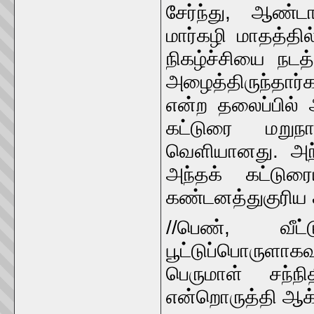
சேர்ந்து, ஆண்
மார்கழி மாதத்தி
நிகழ்ச்சியை நடத
அழைத்திருந்தார்
என்ற தலைப்பில் 
கட்டுரை மறுந
வெளியானது. அந்
அந்தக் கட்டுரை
கண்டனத்துகுரிய ச
//பெண், வீட்
பூட்டுப்பொருளா
பெருமாள் சந்ந
என்றொருத்தி ஆக்