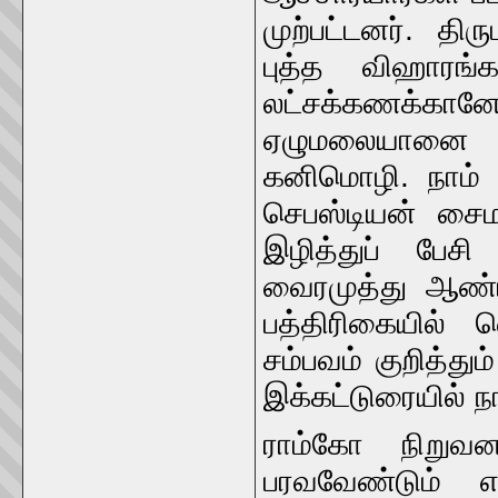
முற்பட்டனர். தி
புத்த விஹாரங்க
லட்சக்கணக்கானோ
ஏழுமலையானை அவம
கனிமொழி. நாம் த
செபஸ்டியன் சைம
இழித்துப் பேசி
வைரமுத்து ஆண்
பத்திரிகையில் 
சம்பவம் குறித்தும
இக்கட்டுரையில் நா
ராம்கோ நிறுவன
பரவவேண்டும் எ