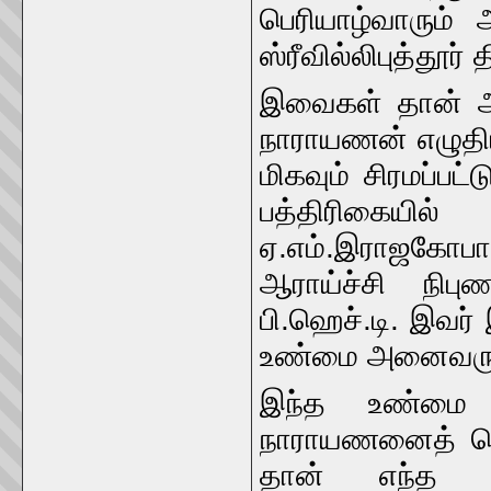
பெரியாழ்வாரும் 
ஸ்ரீவில்லிபுத்தூர் 
இவைகள் தான் அந்
நாராயணன் எழுதி
மிகவும் சிரமப்பட
பத்திரிகையில
ஏ.எம்.இராஜகோபா
ஆராய்ச்சி நிப
பி.ஹெச்.டி. இவர
உண்மை அனைவருக்
இந்த உண்மை 
நாராயணனைத் தொ
தான் எந்த ஆய