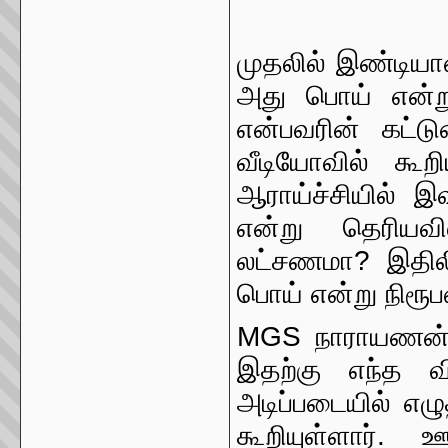
முதலில் இண்டியான
அது பொய் என்று 
என்பவரின் கட்டு
வீடியோவில் கூறி
ஆராய்ச்சியில் இ
என்று தெரியவ
லட்சணமா? இதிலிர
பொய் என்று நிரூ
MGS நாராயணன் அ
இதற்கு எந்த 
அடிப்படையில் எழுத
கூறியுள்ளார்.