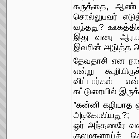
கருத்தை, ஆண்ட
சொல்லுபவர் எட
வந்தது? ஊகத்தி
இது வரை ஆராய்
இவரின் அடுத்த 
தேவதாசி என நான் 
என்று கூறியிர
விட்டார்கள் என
கட்டுரையில் இருக
”கன்னி கழியாத ஒ
அடிகோலியது?;
ஓர் அந்தணரே வளர
குலமகளாய்க் க