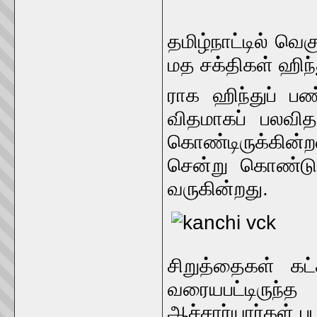
தமிழ்நாட்டில் வ
மத சக்திகள் ஹிந்
ராக ஹிந்துப் பண
விதமாகப் பலவித
கொண்டிருக்கின
சென்று கொண்டு 
வருகின்றது.
சிறுத்தைகள் கட்
வரையபட்டிருந்
ஆச்சார்யார்கள் ப