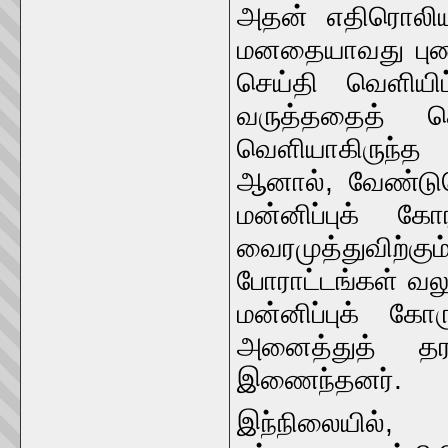
அதன் எதிரொலிய
மனதையாவது புண்ப
செய்தி வெளியிட
வருத்ததைத் த
வெளியாகிருந்த 
ஆனால், வேண்டுமெ
மன்னிப்புக் க
வைரமுத்துவிற்
போராட்டங்கள் வல
மன்னிப்புக் க
அனைத்துத் தரப
இணைந்தனர்.
இந்நிலையி