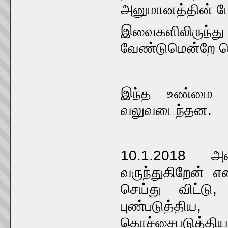
அனுமானத்தின் பே
இவைகளிலிருந்
வேண்டுமென்றே சொ
இந்த உண்மை வ
வலுவடைந்தன.
10.1.2018 அ
வருந்துகிறேன் எ
செய்து விட்டு
புண்படுத்தி
கொச்சைபடுத்த