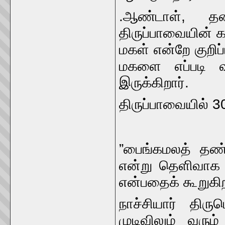
.ஆண்டாள், தன
திருப்பாவையின் க
மகள் என்றே குறிப
மகளை எப்படி வள
இருக்கிறார்.
திருப்பாவையில் 3
”பைங்கமலத் தண
என்று தெளிவாக வ
என்பதைக் கூறுகி
நாச்சியார் திர
முடிவிலும் வரு