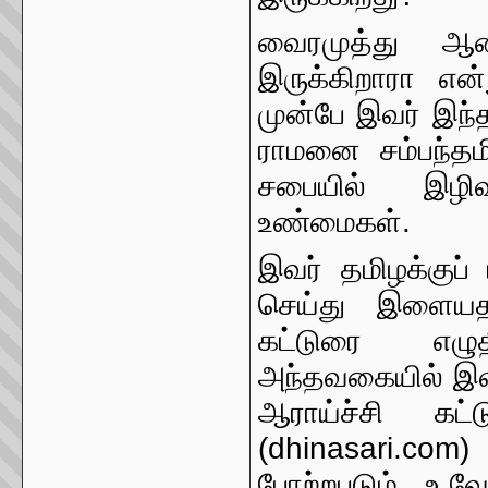
வைரமுத்து ஆண
இருக்கிறாரா என்
முன்பே இவர் இந்
ராமனை சம்பந்தமி
சபையில் இழிவுப
உண்மைகள்.
இவர் தமிழக்குப் 
செய்து இளையதல
கட்டுரை எழுத
அந்தவகையில் இவர
ஆராய்ச்சி கட்
(dhinasari.com)
போற்றபடும் உ.