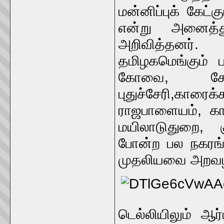
மன்னிப்புக் கேட
என்று அனைத்துத
அறிவித்தனர்
தமிழகமெங்கும் 
கோவை, சேலம
புதுச்சேரி,காரைக
ராஜபாளையம், காஞ்
மயிலாடுதுறை, 
போன்ற பல நகரங்
முதலியவை அறவழி
டெல்லியிலும் ஆர