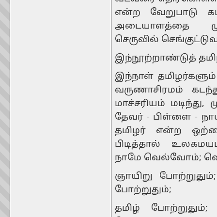
என்ற வேறுபாடு கட
அடையாளத்தை முன
செருவில் செங்குட்டு
இந்நூற்றாண்டுத் தமிழ
இந்நாள் தமிழர்களும்
வருணாசிரமம் கடந்த
மாச்சரியம் மடிந்து, 
தேவர் - பிள்ளை - நா
தமிழர் என்ற ஒற்
பிடித்தால் உலகமய
நாமே வெல்வோம்; வெ
ஞாயிறு போற்றுதும்
போற்றுதும்;
தமிழ் போற்றுதும்;