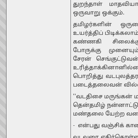
துறந்தாள் மாதவியாள
ஒருவாறு ஒக்கும்.
தமிழர்களின் ஒருமை
உயர்த்திப் பிடிக்கலா
கண்ணகி சிலைக்க
போருக்கு முனையு
சேரன் செங்குட்டுவன
உரித்தாக்கினானில்ல
பொறித்து வடபுலத்தர
படைத்தலைவன் வில
''வடதிசை மருங்கன் ம
தென்தமிழ் நன்னாட்டு
மண்தலை யேற்ற வரை
- என்பது வஞ்சிக் காண
வடவரை எதிர்கொள்ளப்