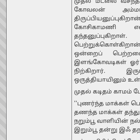
முதல் மடலை வசந்த 
கோவலன் அம்மட
திருப்பியனுப்பு
கோசிகாமணி 
தந்தனுப்புகிற
பெற்றுக்கொள்கிறா
ஒன்றைப் பெற்றமை
இளங்கோவடிகள் ஓர்
நிற்கிறார். இர
ஒருத்தியாயினும் உள
முதல் கடிதம் காமம் ப
''புணர்ந்த மாக்கள் ப
தணந்த மாக்கள் தந்த
நறும்பூ வாளியின் நல
இறும்பூ தன்று இஃ தறிந