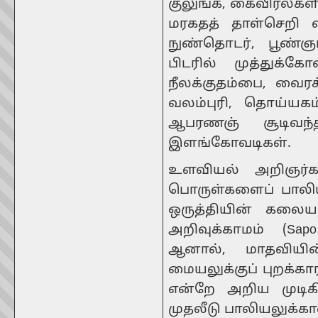
குலுங்க, கைவிரல்களி
மரகதத் தாள்செறி வ
நுண்தொடர், பூண்
பிடரில் முத்துக
நீலக்குதம்பை, வை
வலம்புரி, தொய்யக
ஆபரணஞ் சூடிவந்த
இளங்கோவடிகள்.
உளவியல் அறிஞர்க
பொருள்களைப் பாலியல்
ஒருத்தியின் கலை
அறிவுக்காமம் (Sap
ஆனால், மாதவிய
மையலுக்குப் புறக்க
என்றே அறிய முடிக
முதலீடு பாலியலுக்