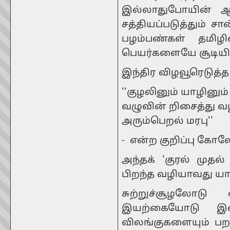
இல்லாதுபோயின் 
சத்தியப்படுத்தும் ச
பழம்பண்கள் தமிழ
பெயர்களையே சூடியி
இந்திர விழவூரெடுத்த
''குழலினும் யாழினும்
வழுவின் றிசைத்து வழி
அரும்பெறல் மரபு''
- என்ற குறிப்பு கோல
அந்தக் 'குரல் மு
பிறந்த வழியாவது யா
சுற்றுச்சூழலோடு
இயற்கையோடு இய
விலங்குகளையும் ப