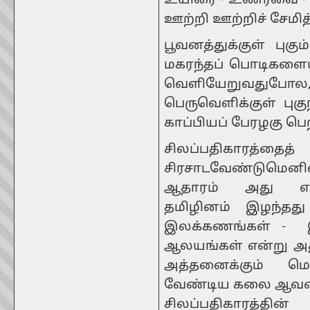
உயிரை - உணர்வை 
ஊற்றி ஊற்றிச் சேமித
பூவனத்துக்குள் புகும
மகரந்தப் பொடிகளையு
வெளியேறுவதுபோல
பெருவெளிக்குள் புகு
காப்பியப் பேரழகு பெ
சிலப்பதிகாரத
சிரசாடவேண்டுமெனில்
ஆதாரம் அது என
தமிழினம் இழந்தத
இலக்கணங்கள் - இல
ஆலயங்கள் என்று அத
அத்தனைக்கும் மொ
வேண்டிய கலை ஆவணம
சிலப்பதிகாரத்த