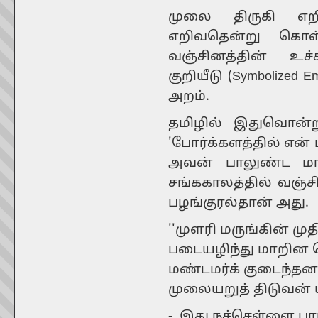
முலை திருகி எற
எறிவதென்று கொள
வஞ்சினத்தின் உச்
குறியீடு (Symbolize
அறம்.
தமிழில் இதுவொன்ற
'போர்க்களத்தில் என் 
அவன் பாலுண்ட மார
சங்ககாலத்தில் வஞ்ச
பழங்குரல்தான் அது.
''முளரி மருங்கின் ம
படையழிந்து மாறின 
மண்டமர்க் குடைந்த
முலையறுத் திடுவன் 
- இது நச்செள்ளை பாடி