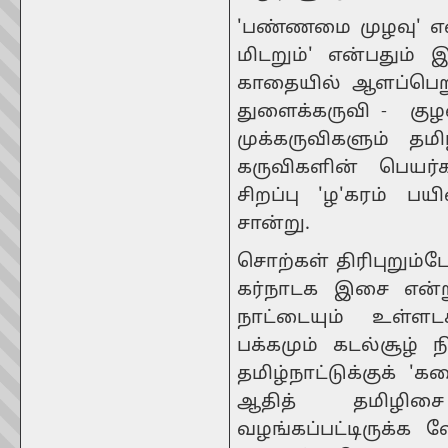
'பண்ணமை முழவு' என்
மிடறும்' என்பதும்
காதையில் ஆளப்பெறு
துளைக்கருவி - குழல
முக்கருவிகளும் தம
கருவிகளின் பெயர்
சிறப்பு 'ழ'கரம் ப
சான்று.
சொற்கள் திரிபுறும்
கர்நாடக இசை என்ற
நாட்டையும் உள்ளட
பக்கமும் கடல்சூழ
தமிழ்நாட்டுக்குக் 
ஆதித் தமிழிச
வழங்கப்பட்டிருக்க வ