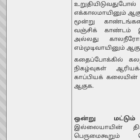
உறுதியிடுவதுபோல்
எக்காலமாயினும் ஆக
மூன்று காண்டங்க
வஞ்சிக் காண்டம்
அல்லது காலநீரோட
எம்முடிவாயினும் ஆகு
கதைப்போக்கில் கல
நிகழ்வுகள் ஆரியக
காப்பியக் கலையின்
ஆகுக.
ஒன்று மட்டும
இல்லையாயின் திரா
பெருமைகூறும் 