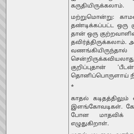
கருதியிருக்கலாம்.
மற்றுமொன்று: காம
தண்டிக்கப்பட்ட ஒரு 
தான் ஒரு குற்றவாள
தவிர்த்திருக்கலாம்
வணங்கியிருந்தால்
சென்றிருக்கவியலாது
குறிப்புதான் 'ப
தொனிப்பொருளாய் நிற
*
காதல் கடிதத்திலும் 
இளங்கோவடிகள். கோவ
போன மாதவிக் க
எழுதுகிறாள்.