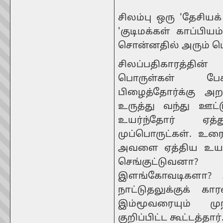
சிலம்பு ஒரு 'தேசியக்
'குடிமக்கள் காப்பியம
சொன்னதில் அரும் ப
சிலப்பதிகாரத்தி
பொருள்கள் பேச
பிழைத்தோர்க்கு அ
உருத்து வந்து ஊட
உயர்ந்தோர் ஏத
முப்பொருட்கள். உர
அவளை ஏத்திய உயர்ந
செங்குட்டுவன
இளங்கோவடிகளா? அல
நாட்டுதலுக்குக் 
இம்மூவரையும் மு
குறிப்பிட்ட கூட்டத்தார்