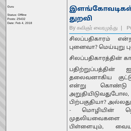
Guru
இளங்கோவடிகள்:
Status: Offline
துறவி
Posts: 25432
Date:
Feb 4, 2018
By
கவிஞர் வைரமுத்து
| Pu
சிலப்பதிகாரம் என
புனைவா? மெய்யுறு 
சிலப்பதிகாரத்தின் கா
பதிற்றுப்பத்தின் 
தலைவனாகிய குட்டு
என்று கொண்டு
அறுதியிடுவதுபோல
பிற்பகுதியா? அல்லது
- மொழியின் நெக
முதலியவைகளை மு
பிள்ளையும், வைய