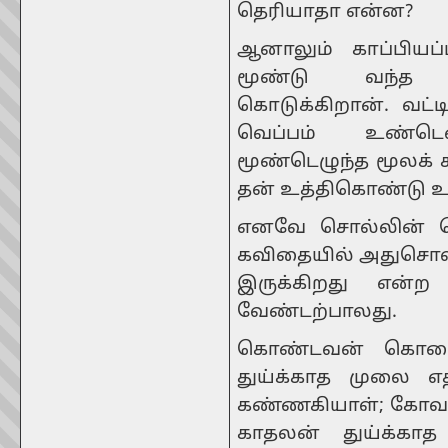
தெரியாதா என்ன?
ஆனாலும் காப்பியப
மூண்டு வந்த ப
கொடுக்கிறான். வட்ட
வெப்பம் உண்டெ
மூண்டெழுந்த மூலக்
தன் உத்திகொண்டு உ
எனவே சொல்லின் பொ
கவிதையில் அதுசொல்ல
இருக்கிறது என்ற
வேண்டற்பாலது.
கொண்டவன் கொலைக
துய்க்காத முலை எ
கண்ணகியாள்; கோவலன
காதலன் துய்க்க