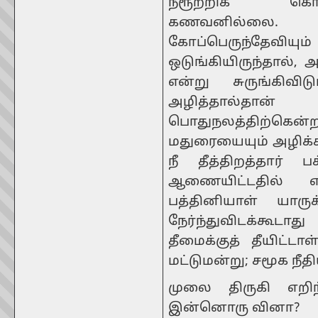
நீரூற்றிக் க
கணவனில்லை.
கோப்பெருந்தேவியு
ஒடுங்கியிருந்தால், அ
என்று சுருங்கிவி
அழித்தால்தா
பொதுநலத்திற்கென்ற
மதுரையையும் அழிக்க
நீ தீத்திறத்தார்
ஆணையிட்டதில் எ
பத்தினியாள் யாருக
நேர்ந்துவிடக்கூட
தீமைக்குத் தீயிட்டா
மட்டுமன்று; சமூக நீதி
முலை திருகி எறிந
இன்னொரு வினா?