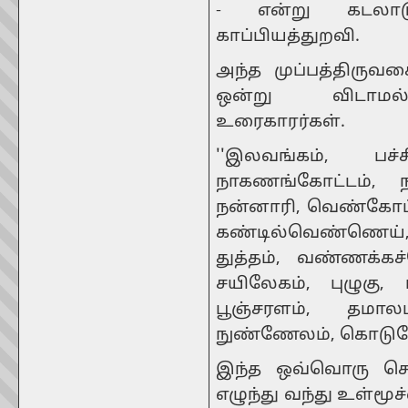
- என்று கடலாடு
காப்பியத்துறவி.
அந்த முப்பத்திர
ஒன்று விடாமல் 
உரைகாரர்கள்.
''இலவங்கம், பச
நாகணங்கோட்டம், ந
நன்னாரி, வெண்கோட்டம
கண்டில்வெண்ணெய்,
துத்தம், வண்ணக்கச
சயிலேகம், புழுகு, 
பூஞ்சரளம், தமாலம
நுண்ணேலம், கொடுவே
இந்த ஒவ்வொரு சொல
எழுந்து வந்து உள்ம