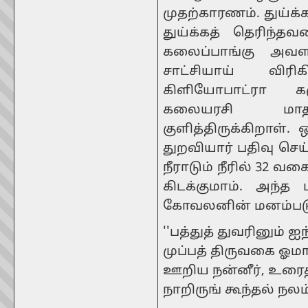
முதற்காரணம். துய்க
துய்க்கத் தெரிந்
கலைப்பாங்கு அவளத
சாட்சியாய் விரி
கிளியோபாட்ரா கழு
கலையரசி மாத
குளித்திருக்கிறாள்
துறவியார் பதிவு செய்
நீராடும் நீரில் 32 
கிடக்குமாம். அந்
கோவலனின் மனம்படு
''பத்துத் துவரினும் 
முப்பத் திருவகை ஓம
ஊறிய நன்னீர், உரைத
நாறிருங் கூந்தல் நலம