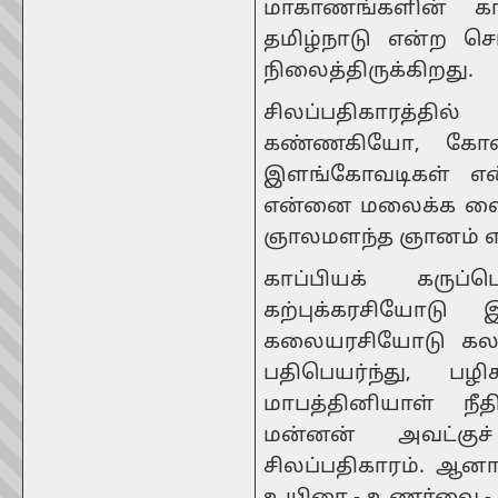
மாகாணங்களின் க
தமிழ்நாடு என்ற சொ
நிலைத்திருக்கிறது.
சிலப்பதிகாரத்தி
கண்ணகியோ, கோவ
இளங்கோவடிகள் என
என்னை மலைக்க வைக்
ஞாலமளந்த ஞானம் என
காப்பியக் கருப்
கற்புக்கரசியோடு
கலையரசியோடு கலந்து
பதிபெயர்ந்து, பழ
மாபத்தினியாள் நீத
மன்னன் அவட்குச
சிலப்பதிகாரம். ஆனா