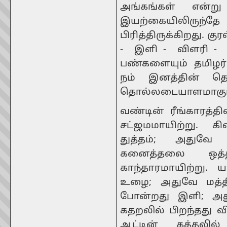
அங்கங்கள் என்று 
இயற்கையிலி
பிரித்திருக்கிறது. க
- இளி - விளரி - த
பண்களையும் தமிழர் 
நம் இனத்தின் தொன
தொல்லடையாளமாகும
வண்டின் ரீங்காரத்தி
சட்ஜமமாயிற்று. கி
துத்தம்; அதுவே 
கனைத்தலை ஒத்
காந்தாரமாயிற்று.
உழை; அதுவே மத்தி
போன்றது இளி; அது
கதறலில் பிறந்தது வ
ஆட்டின் கத்தலில