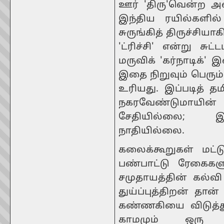
ஊர் 'திரு'வென்ற அடை
இந்திய ரயில்களில் 
சுருங்கித் திருச்சி
'ட்ரிச்சி' என்று சு
மருவிக் 'கர்நாடிக்' 
இதை நிறுவும் பெரு
உரியது. இப்படித் த
நகரவேண்டுமாயின் 
சேதியில்லை; இ
நாதியில்லை.
கலைக்கூறுகள் மட்டு
பண்பாட்டு ரேகைகளு
சமுதாயத்தின் கல்
துய்ப்புத்திறன் த
கண்ணகியை விடுத்து 
காமமும் ஒரு 