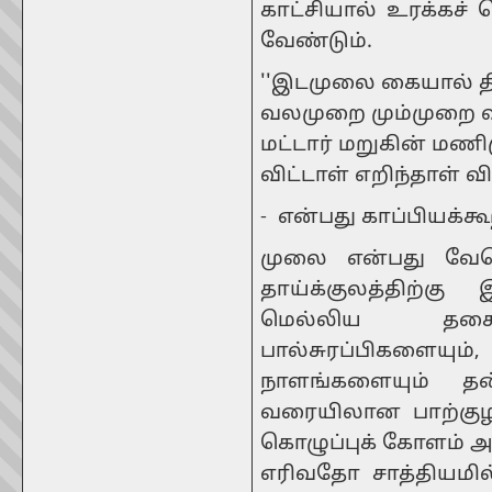
காட்சியால் உரக்கச்
வேண்டும்.
''இடமுலை கையால் த
வலமுறை மும்முறை 
மட்டார் மறுகின் மண
விட்டாள் எறிந்தாள் 
- என்பது காப்பியக்கூற
முலை என்பது வேற
தாய்க்குலத்திற்
மெல்லிய தசைநா
பால்சுரப்பிகளையும்,
நாளங்களையும் த
வரையிலான பாற்கு
கொழுப்புக் கோளம் அ
எரிவதோ சாத்தியமில