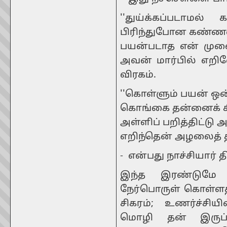
''துய்க்கப்படாமல
பிரிந்துபோன கண்ணன
பயன்படாத என் முல
அவன் மார்பில் எறி
விரகம்.
''கொள்ளும் பயன் ஒ
கொங்கை தன்னைக் க
அள்ளிப் பறித்திட்டு 
எறிந்தென் அழலைத் த
- என்பது நாச்சியார் 
இந்த இரண்டுமே 
நேர்பொருள் கொள்ளத
சிகரம்; உணர்ச்சியி
மொழி தன் இருப்