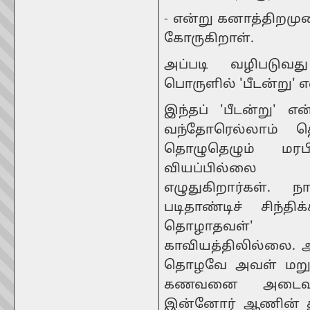
- என்று கனாத்திறம
கோருகிறாள்.
அப்படி வழிபடுவ
பொருளில் 'பீடன்று'
இந்தப் 'பீடன்று' 
வந்தோரெல்லாம் 
தொழுதெழும் மரப
வியப்பில்லை 
எழுதுகிறார்கள்
படிதாண்டிச் சிந்
தொழாதவள்' என
காவியத்திலில்லை. 
தொழவே அவள் மறுக்
கணவனை அடைவதற
இன்னோர் ஆணின் த