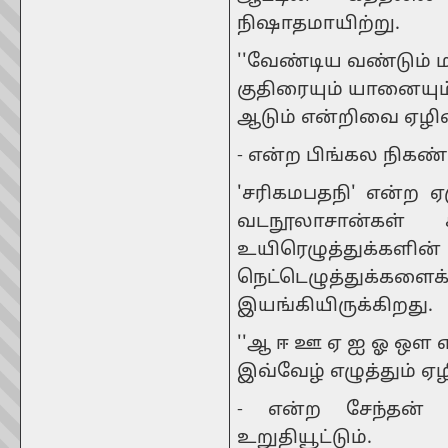
நிஷாதமாயிற்று.
''வேண்டிய வண்டும் ம
குதிரையும் யானையும்
ஆடும் என்றிவை ஏழி
- என்ற பிங்கல நிகண
'சரிகமபதநி' என்ற ஏ
வடநூலாசான்கள் ச
உயிரெழுத
நெட்டெழுத்துக்க
இயங்கியிருக்கிறது.
''ஆ ஈ ஊ ஏ ஐ ஓ ஒள எ
இவ்வேழ் எழுத்தும் ஏழ
- என்ற சேந்தன் 
உறுதியூட்டும்.