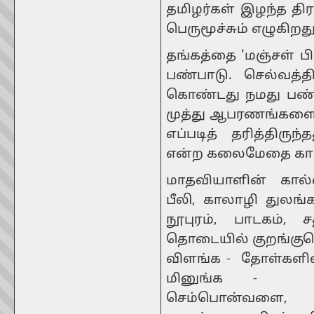
தமிழர்கள் இழந்த தி
பெருமூச்சும் எழுகிறது
தங்கத்தை 'மஞ்சள் பி
பண்பாடு. செல்வத்த
கொண்டது நமது பண்
முத்து ஆபரணங்களை 
எப்படித் தரித்திர
என்ற கலைமேதை காட்சி
மாதவியாளின் கால்
பீலி, காலாழி துலங்
நூபுரம், பாடகம்
தொடையில் குறங்குசெ
விளங்க - தோள்களில்
மினுங்க - முன
செம்பொன்வளை, 