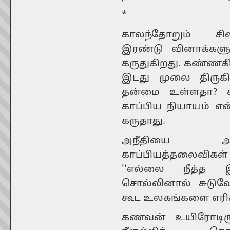
*
காலந்தோறும் சிலப
இரண்டு வினாக்களு
கருதுகிறது. கண்ணக
இடது முலை திருகி 
தன்மை உள்ளதா? 
காப்பிய நியாயம் என
கருதாது.
அநீதியை அழ
காப்பியத்தலைவிகள்
''எல்லை நீத்த 
சொல்லினால் சுடுவ
கூட உலகங்களை எரிக்
கணவன் உயிரோடிருந