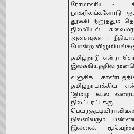
ரோமானிய - கிர
நாகரிகங்களோடு ஒப்ப
தூக்கி நிறுத்தும் 
நிலவியல் - கலைமரபு
அசைவுகள் - நீதிய
போன்ற விழுமியங்களு
தமிழ்நாடு என்ற ச
இலக்கியத்தில் முன்
வஞ்சிக் காண்டத்த
தமிழ்நாடாக்கிய' எ
'இமிழ் கடல் வரைப்
நிலப்பரப்பு
பெயர்சூட்டியிராவி
நிலவிவரும் மண்ண
இல்லை. மூவேந்த