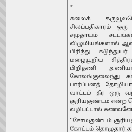
*
கலைக் கருவூலமென
சிலப்பதிகாரம் ஒரு 
சமுதாயம் சட்டங்
விழுமியங்களால் ஆ
பிரிந்து கடுந்துயர
மழையூறிய சித்திர
பிறிதணி அணி
கோலங்குலைந்து 
பார்ப்பனத் தோழிய
வாட்டம் தீர ஒரு 
சூரியகுண்டம் என்ற
வழிபட்டால் கணவனோட
''சோமகுண்டம் சூரிய
கோட்டம் தொழுதார் க