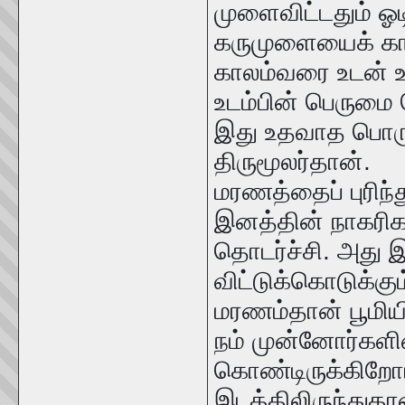
முளைவிட்டதும் ஓடி
கருமுளையைக் காவ
காலம்வரை உடன் உற
உடம்பின் பெருமை ச
இது உதவாத பொருள
திருமூலர்தான்.
மரணத்தைப் புரிந
இனத்தின் நாகரிக 
தொடர்ச்சி. அது 
விட்டுக்கொடுக்கு
மரணம்தான் பூமியின
நம் முன்னோர்களின
கொண்டிருக்கிறோம்.
இடத்திலிருந்துதான