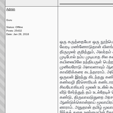
_____________
Admin
Guru
Status: Offline
Posts: 25432
Date:
Jan 28, 2018
ஒரு கருத்தையோ ஒரு நூற்பொ
வேரடி மண்ணோடுதான் விளங்
திருமூலர் குறித்தும், அவர்தம்
முடிபோல் நம்ப முடியாத சில க
கயிலையிலே நந்தியருள் பெற்
முனிவரோடு அளவளாவும் ஆசை
காவிரிக்கரை கடந்தாராம். அங்
ஒருவன் இறந்து கிடந்தது கண்டு
கண்வழி நீர்சொரியக் கண்டாராம்
சிவயோகியார் மூலன் உடலில் கூ
வீடு சேர்த்துத் தம் உடல்தேட
கண்டு, திருவாவடுதுறை அரசமர
ஆண்டுக்கொன்றாய் மூவாயிரம்
னாராம். அதுதான் தமிழ் மூவாய
இந்தக் கதை உண்மையின் கோட