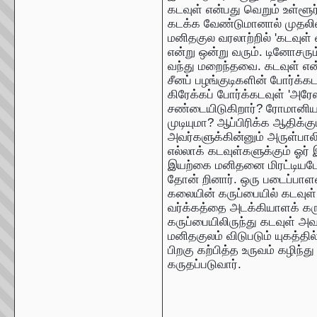
கடவுள் என்பது வெறும் உள்ளூர்
கடக்க வேண்டுமானால் முதலில்
மனிதகுல வரலாற்றில் 'கடவுள்
என்று ஒன்று வரும். டினோசரும
வந்து மறைந்தவை. கடவுள் என்
சீனப் பழங்குடிகளின் போர்க்க
கிரேக்கப் போர்க்கடவுள் 'அரேஸ
சண்டையிடுகிறார்? ரோமானியக்
முடியுமா? ஆப்பிரிக்க ஆதிக்குட
அவர்களுக்கின்னும் அருள்பாலிக
எல்லாக் கடவுள்களுக்கும் ஓர் 
இயற்கை மனிதனை மிரட்டியபோது
தோன் றினார். ஒரு படைப்பாளன
கலையின் கருப்பையில் கடவுள் 
வர்க்கத்தை அடக்கியாளக் கர
கருப்பையிலிருந்து கடவுள் அவ
மனிதகுலம் விடுபடும் யுகத்தில
பிறகு கற்பித்த உருவம் கழிந்த
கருதப்படுவார்.
_____________