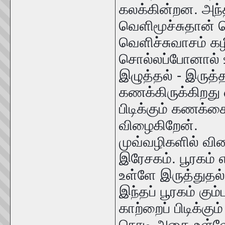
கலக்கின்றன. அந்த
வெளிமூச்சுதான் வ
வெளிச்சுவாசம் கழி
சொல்லப்போனால் உய
இழுத்தல் - இருத்த
கணக்கிருக்கிறது எ
பிடிக்கும் கணக்கை
விழைகிறேன்.
முவ்வழிகளில் வினைப
இரேசகம். பூரகம் எ
உள்ளே இருத்துதல்
இந்தப் பூரகம் கு
காற்றைப் பிடிக்கு
நொடி அதை உள்ளே 