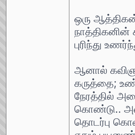
ஒரு ஆத்திக
நாத்திகனின
புரிந்து உணர்ந
ஆனால் கவிஞ
கருத்தை; உண
நேரத்தில் அதை
கொண்டு.. அ
தொடர்பு கொண்
ஏதும் பயனுண்