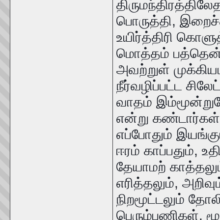
திருமந்திரத்திலேதா
பொருத்தி, இறைச்சி
உயிர்த்திரி கொளுத
மொத்தம் பத்தென்ற
அவற்றுள் முக்கிய
நீர்வழிப்பட்ட சிலேட
வாதம் இம்மூன்றும
என்று கண்டார்கள
எப்போதும் இயங்கு
ஈரம் காப்பதும், உத
தேயாமற் காத்தலு
எரித்தலும், அறிவு
நிறமூட்டலும் தோலி
பெரும்பணிகள். மூச