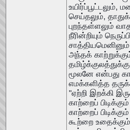
உயிர்ப்பூட்டலும்,
செய்தலும், தாதுக
புறந்தள்ளலும் வா
நீரின்றியும் நெருப
சாத்தியமெனினும் க
அந்தக் காற்றுக்க
தமிழ்க்குலத்துக்
மூலனே என்பது கால
எமக்களித்த தருக்
''ஏற்றி இறக்கி இரு
காற்றைப் பிடிக்க
காற்றைப் பிடிக்கு
கூற்றை உதைக்கும் 