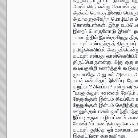
சுற்றிவரும் பூமி மட்டுமன்று 
அண்டவிதி என்று கொண்டது. அ
ஆக்கப் பெறாத இறைப் பொருள்
அவர்களுக்கேற்ற மொழியில் அத
கொண்டார்கள். இந்த உடம்பென்
இறைப் பொருளோடு இரண்டறக் 
பயணத்தில் இயங்குகிறது திரும
கடவுள் என்பதற்குத் திருமூலர
தமிழ்வெளியில் அவருக்கென்ற
கடவுள் என்பது வான்வெளியில
திருப்பொருளன்று. அது ஒரு க
கூடியதன்றி உணர்த்தக் கூடுவத
முயலாதே. அது உன் அகவய அனு
ஈசன் என்பதோர் இனிப்பு. தேன
கறுப்பா? சிவப்பா? என்று எரி
''வானுக்குள் ஈசனைத் தேடும் ம
தேனுக்குள் இன்பம் சிவப்போ 
தேனுக்குள் இன்பம் செறிந்திர
ஊனுக்குள் ஈசன் ஒளிந்திருந்
இப்படி உருவ வழிபாட்டைச் சலவ
வேண்டும். உணர்பொருளே கடவ
கடவுள் குறித்த ஓர் உரையாடல
இக்கட்டுரை கருதுகிறது.