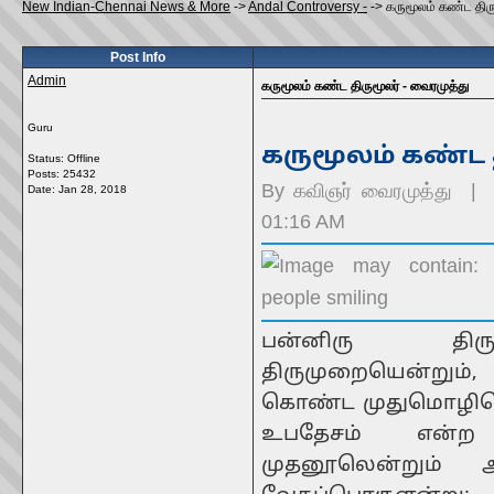
New Indian-Chennai News & More
->
Andal Controversy -
->
கருமூலம் கண்ட திரு
Post Info
Admin
கருமூலம் கண்ட திருமூலர் - வைரமுத்து
Guru
கருமூலம் கண்ட 
Status: Offline
Posts: 25432
By
கவிஞர் வைரமுத்து
| P
Date:
Jan 28, 2018
01:16 AM
பன்னிரு திரு
திருமுறையென்றும், 
கொண்ட முதுமொழியென்ற
உபதேசம் என்ற
முதனூலென்றும் அற