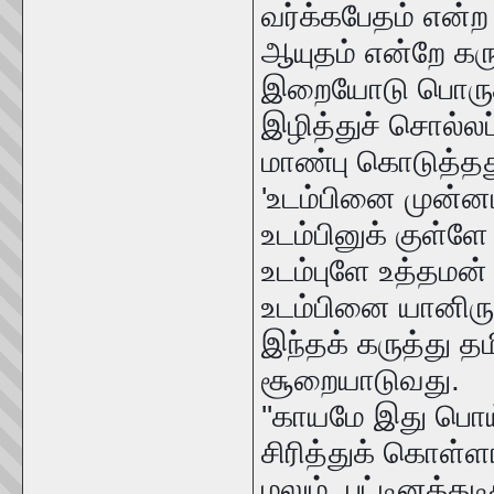
வர்க்கபேதம் என்ற
ஆயுதம் என்றே கர
இறையோடு பொருத்
இழித்துச் சொல்லப
மாண்பு கொடுத்தத
'உடம்பினை முன்னம
உடம்பினுக் குள்ள
உடம்புளே உத்தம
உடம்பினை யானிருந
இந்தக் கருத்து தம
சூறையாடுவது. 
''காயமே இது பொய்
சிரித்துக் கொள்ள
மலும், பட்டினத்தட