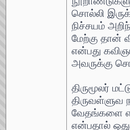
நூறாண்டுகளு
சொல்லி இருக
நிச்சயம் அறிந
மேற்கு தான் 
என்பது கவிஞ
அவருக்கு சொ
திருமூலர் மட
திருவள்ளுவ 
வேதங்களை எ
என்பதால் ஒத