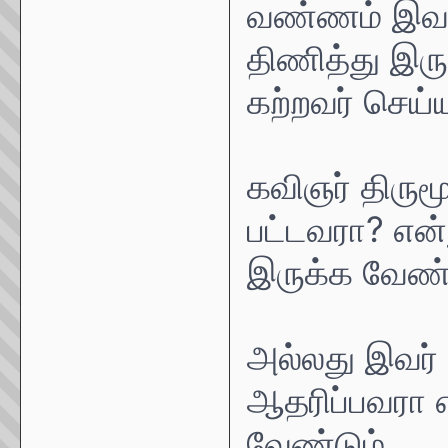
வண்ணம் இவ
திணித்து இருப
கற்றவர் செய்
கவிஞர் திரு
பட்டவரா? என
இருக்க வேண்ட
அல்லது இவர்
ஆதரிப்பவரா 
வேண்டும்.