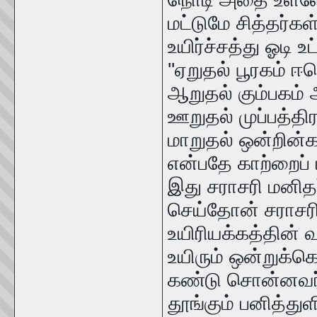
மட்டுமே சித்தர்கள
உயிர்ச்சத்து ஓடி 
''ஏறுதல் பூரகம் ஈ
ஆறுதல் கும்பகம் 
ஊறுதல் முப்பத்தி
மாறுதல் ஒன்றின்
என்பதே காற்றைப் ப
இது சராசரி மனிதர
செய்தோன் சராசர
உயிரியக்கத்தின் வ
உயிரும் ஒன்றுக்க
கண்டு சொன்னவர் தி
தூங்கும் பனித்துள