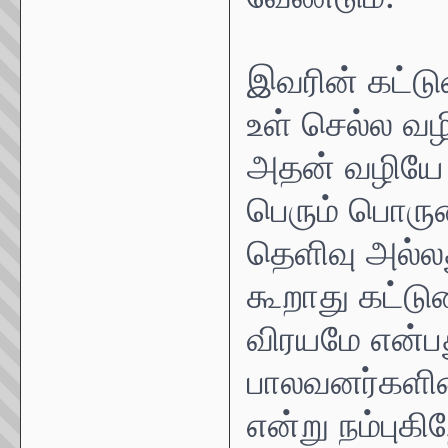
இவரின் கட்ட
உள் செல்ல வ
அதன் வழியே
பெரும் பொரு
தெளிவு அல்ல
கூறாது கட்ட
விரயமே என்பத
பாலவனர்களின்
என்று நம்புகி