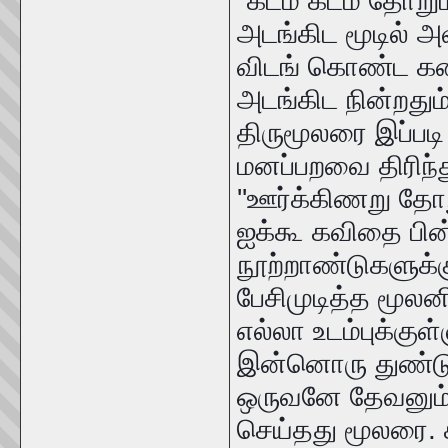
''கடம் கடம் தோறு
அடங்கிட மூடில் அ
விடங் கொண்ட கண
அடங்கிட நின்றதும்
திருமூலரை இப்பட
மனப்பறவை திரிந்து
''ஊர்க்கிணறு தோறு
ஐக்கூ கவிதை பின
நூற்றாண்டுகளுக்க
பேசிமுடித்த மூல
எல்லா உடம்புக்கு
இன்னொரு துண்டு 
ஒருவனே தேவனும்'
செய்தது மூலரை. 