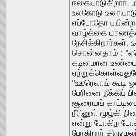
நகையாடுகிறார். ம
உலகோடு உரையாடுக
எப்போதோ பயின்ற
வாழ்க்கை மரணத்தை
நேசிக்கிறார்கள்.
சொன்னதாம் : ''ஏ
கடினமான உண்மை'
ஏற்றுக்கொள்வதும
''ஊரெலாங் கூடி ஒல
பேரினை நீக்கிப் ப
சூரையங் காட்டிடை
நீரினுள் மூழ்கி ந
என்று போகிற போக்
போகிறார் திருமூலர