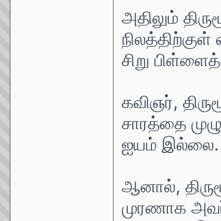
அதிலும் திரு
நிலத்திற்குள
சிறு பிள்ளைத
கவிஞர், திர
சாரத்தை முழுவ
ஐயம் இல்லை.
ஆனால், திரும
முரணாக அவர்