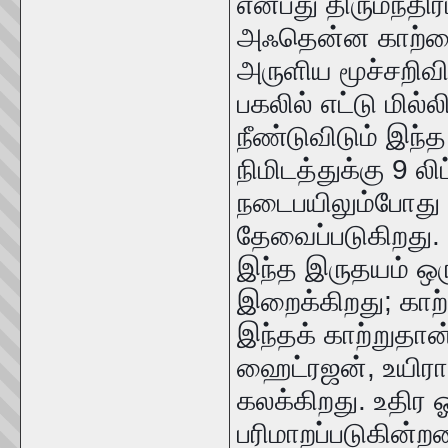
என்பது திருமந்திர
அஃதென்ன காற்றைப்
அருளிய மூச்சறிவி
பகலில் எட்டு மில்லி 
நீண்டுவிடும் இந்த 
நிமிடத்துக்கு 9 லிட
நடைபயிலும்போது 27
தேவைப்படுகிறது. 
இந்த இருதயம் ஒரு
இறைக்கிறது; காற
இந்தக் காற்றுதான்
ஹைட்ரஜன், உயிராற்
கலக்கிறது. உதிர 
பரிமாறப்படுகின்றன