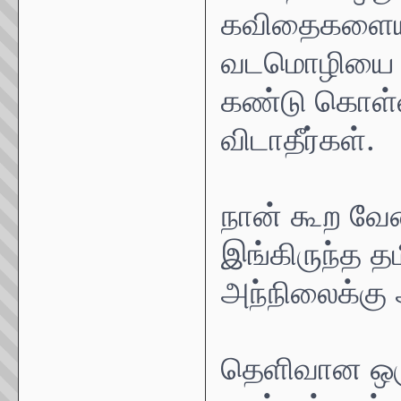
கவிதைகளையும்
வடமொழியை ஒ
கண்டு கொள்
விடாதீர்கள்.
நான் கூற வேண
இங்கிருந்த த
அந்நிலைக்கு
தெளிவான ஒரு