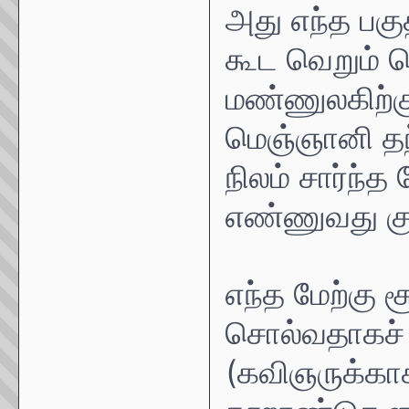
அது எந்த பகு
கூட வெறும் 
மண்ணுலகிற்கு
மெஞ்ஞானி தந
நிலம் சார்ந்
எண்ணுவது கு
எந்த மேற்கு 
சொல்வதாகச்
(கவிஞருக்கா