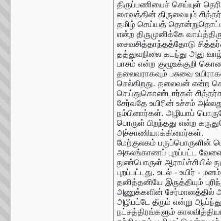
திருப்பணியைச் செய்யுள் தெர
சைவத்தின் திருவையும் சித்தர்
தமிழ் செய்யத் தொன்றுதொட்ட 
என்ற திருமுனிக்கே வாய்த்திர
சைவசித்தாந்தத்தோடு சித்தர்
தத்துவநிலை கடந்து அது வாழ்வ
பாசம் என்ற குழூஉக்குறி கொண
தலைவராகவும் பசுவை உயிராகவும்
செல்கிறது. தலைவன் என்ற சொ
செய்துகொண்டார்கள் சித்தர்கள
சேர்வதே உயிரின் உச்சம் அல்லது
நம்பினார்கள். அழியாப் பொர
பொருள் பிறந்தது என்ற கரு
அச்சாணியாக்கினார்கள்.
மேற்குலகம் பருப்பொருளின் பெள
அகலங்காணப் புறப்பட்ட வேளைய
நுண்பொருள் ஆராய்ச்சியில் 
புறப்பட்டது. உடல் - உயிர் - மன
தனித்தனியே இருத்தியும் புரிந
அணுக்களின் சேர்மானத்தில் 
அழிபட்டே தீரும் என்று ஆய்ந
நட்சத்திரங்களும் காலவித்திய