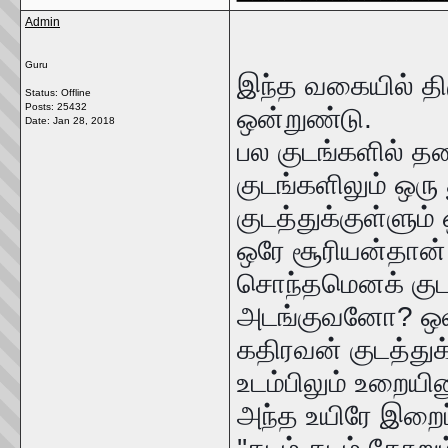
Admin
Guru
இந்த வகையில் த
Status: Offline
Posts: 25432
ஒன்றுண்டு.
Date:
Jan 28, 2018
பல குடங்களில் தண்ண
குடங்களிலும் ஒரு
குடத்துக்குள்ளும்
ஒரே சூரியன்தான்.
சொந்தமெனக் குடத்
அடங்குவனோ? ஒவ்வ
கதிரவன் குடத்து
உடம்பிலும் உறையின
அந்த உயிரே இறைப்ப