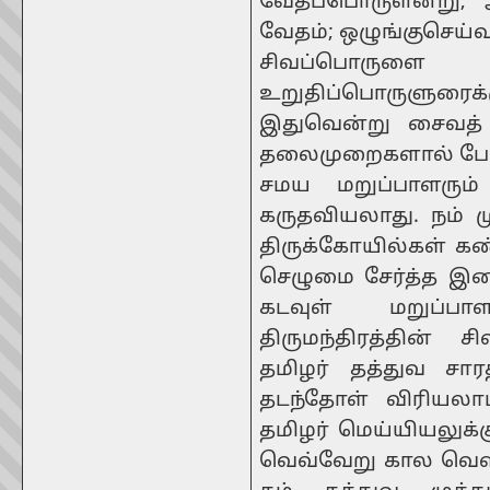
வேதப்பொருளன்று; 
வேதம்; ஒழுங்குசெய்
சிவப்பொருளை 
உறுதிப்பொருளுரை
இதுவென்று சைவத் த
தலைமுறைகளால் பேணப
சமய மறுப்பாளரு
கருதவியலாது. நம் ம
திருக்கோயில்கள் கண்
செழுமை சேர்த்த இன
கடவுள் மறுப்பா
திருமந்திரத்தின் 
தமிழர் தத்துவ சார
தடந்தோள் விரியலா
தமிழர் மெய்யியலுக்
வெவ்வேறு கால வெளி