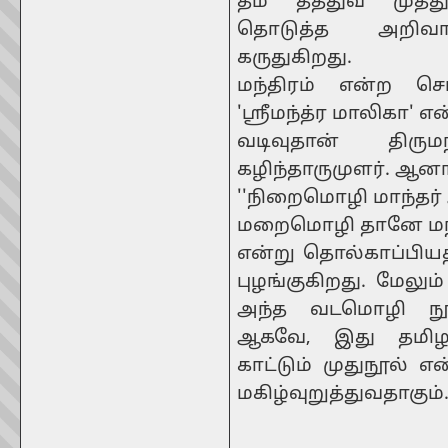
தம் தத்துவ முத்
தொடுத்த அறிவார
கருதுகிறது.
மந்திரம் என்ற சொல
'ஸ்ரீமந்த்ர மாலிகா' 
வடிவுதான் திரும
கழிந்தாருமுளர். ஆனா
''நிறைமொழி மாந்தர
மறைமொழி தானே மந்த
என்று தொல்காப்பியத
புழங்குகிறது. மேலும
அந்த வடமொழி நூ
ஆகவே, இது தமிழர்
காட்டும் முதுநூல
மகிழ்வுறுத்துவதாகும்