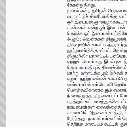
தோன்றுகிறது.
மூலன் என்ற தமிழன் பெருமை
வடநாட்டுச் சிவயோகிக்கு வார்
ஓர் இடையன் ஞானமுறக்கூடா
கண்ணன் என்ற ஓர் இடையன் க
தெற்கே ஓர் இடையன் மந்திர
ஆகும்; அவன்தான் திருமூலன்
திருமூலரின் காலம் சுந்தரமூர்த
நூற்றாண்டுக்கு உட்பட்டதென்ற
திருமந்திர மாநாட்டில் பன்மொழ
ஏற்றுக் கொள்வது இயல்புடைத்தா
தொடரமைதியும், திசைச்சொல் வ
மாற்று உள்ளடக்கமும் இந்தக் 
ஏழாம் நூற்றாண்டின் காலப்பெர
உண்மையின் உள்ளொளி தெரியவ
பெளத்தவிகாரைகளும் சமணப் 
நிலைநிறுத்த நிறுவனப்பட்டப
புறத்தும் கட்டமைத்துக்கொள்ள
நாயன்மார்கள் சைவத்தைத் தோத
காலையில் அதனைச் சாத்திரங்க
நேர்ந்தது. நாயன்மார்களின் நெ
செறிந்த மரபையும் கூட்டிக் குழ