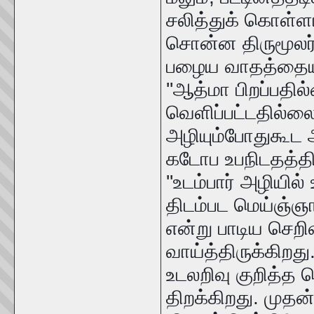
சலித்துக் கொள்ளாம
சொன்ன திருமூலர் 
பழைய வாதத்தையும
''ஆத்மா பிறப்பதில
வெளிப்பட்டதில்லை
அழியும்போதுகூட 
கடோப உபநிடதத்தி
''உடம்பார் அழியில்
திடம்பட மெய்ஞ்ஞான
என்று பாடிய செறிவ
வாய்த்திருக்கிறது
உடலறிவு குறித்த 
திறக்கிறது. முதன்